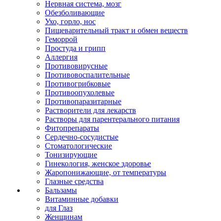
Нервная система, мозг
Обезболивающие
Ухо, горло, нос
Пищеварительный тракт и обмен веществ
Геморрой
Простуда и грипп
Аллергия
Противовирусные
Противовоспалительные
Противогрибковые
Противоопухолевые
Противопаразитарные
Растворители для лекарств
Растворы для парентерального питания
Фитопрепараты
Сердечно-сосудистые
Стоматологические
Тонизирующие
Гинекология, женское здоровье
Жаропонижающие, от температуры
Глазные средства
Бальзамы
Витаминные добавки
для Глаз
Женщинам