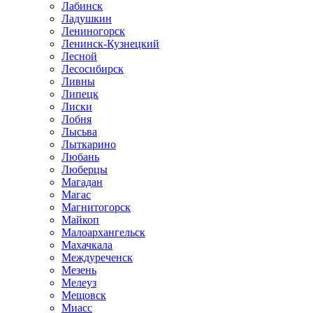
Лабинск
Ладушкин
Лениногорск
Ленинск-Кузнецкий
Лесной
Лесосибирск
Ливны
Липецк
Лиски
Лобня
Лысьва
Лыткарино
Любань
Люберцы
Магадан
Магас
Магнитогорск
Майкоп
Малоархангельск
Махачкала
Междуреченск
Мезень
Мелеуз
Мещовск
Миасс