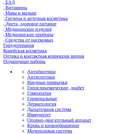
БАД
Витамины
Мама и малыш
Гигиена и аптечная косметика
Диета, здоровое питание
Медицинские изделия
Медицинские приборы
Средства от насекомых
Гирудотерапия
Корейская косметика
Оптика и контактная коррекция зрения
Подарочные наборы
Антибиотики
Антисептики
Вредные привычки
Гипогликемические, диабет
Гомеопатия
Гормональные
Дерматология
Дыхательная система
Иммунитет
Опорно-двигательный аппарат
Кровь и кровообращение
Мочеполовая система