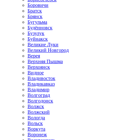
Боровичи
Братск
Брянск
Бугульма
Будённовск
Бузулук
Буйнакск
Великие Луки
Великий Новгород
Верея
Верхняя Пышма
Верхоянск
Видное
Владивосток
Владикавказ
Владимир
Волгоград
Волгодонск
Волжск
Волжский
Вологда
Вольск
Воркута
Воронеж