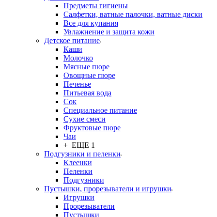
Предметы гигиены
Салфетки, ватные палочки, ватные диски
Все для купания
Увлажнение и защита кожи
Детское питание
Каши
Молочко
Мясные пюре
Овощные пюре
Печенье
Питьевая вода
Сок
Специальное питание
Сухие смеси
Фруктовые пюре
Чаи
+ ЕЩЕ 1
Подгузники и пеленки
Клеенки
Пеленки
Подгузники
Пустышки, прорезыватели и игрушки
Игрушки
Прорезыватели
Пустышки