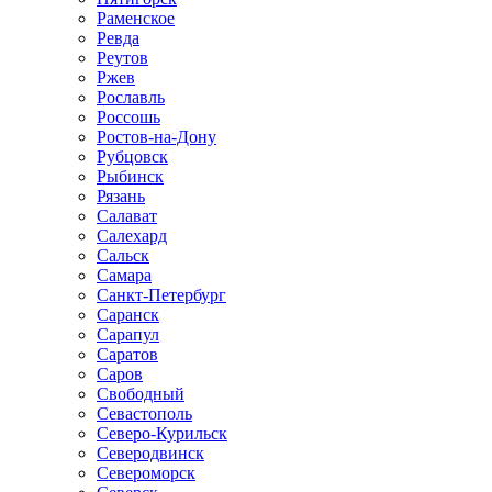
Раменское
Ревда
Реутов
Ржев
Рославль
Россошь
Ростов-на-Дону
Рубцовск
Рыбинск
Рязань
Салават
Салехард
Сальск
Самара
Санкт-Петербург
Саранск
Сарапул
Саратов
Саров
Свободный
Севастополь
Северо-Курильск
Северодвинск
Североморск