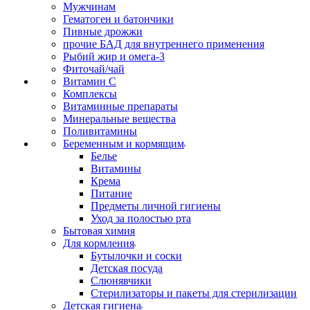
Мужчинам
Гематоген и батончики
Пивные дрожжи
прочие БАД для внутреннего применения
Рыбий жир и омега-3
Фиточай/чай
Витамин С
Комплексы
Витаминные препараты
Минеральные вещества
Поливитамины
Беременным и кормящим
Белье
Витамины
Крема
Питание
Предметы личной гигиены
Уход за полостью рта
Бытовая химия
Для кормления
Бутылочки и соски
Детская посуда
Слюнявчики
Стерилизаторы и пакеты для стерилизации
Детская гигиена