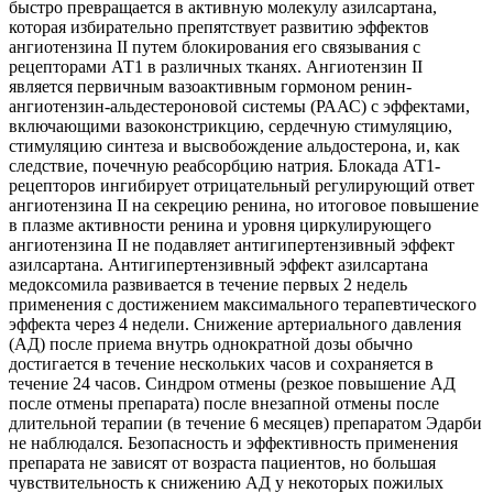
быстро превращается в активную молекулу азилсартана,
которая избирательно препятствует развитию эффектов
ангиотензина II путем блокирования его связывания с
рецепторами АТ1 в различных тканях. Ангиотензин II
является первичным вазоактивным гормоном ренин-
ангиотензин-альдестероновой системы (РААС) с эффектами,
включающими вазоконстрикцию, сердечную стимуляцию,
стимуляцию синтеза и высвобождение альдостерона, и, как
следствие, почечную реабсорбцию натрия. Блокада АТ1-
рецепторов ингибирует отрицательный регулирующий ответ
ангиотензина II на секрецию ренина, но итоговое повышение
в плазме активности ренина и уровня циркулирующего
ангиотензина II не подавляет антигипертензивный эффект
азилсартана. Антигипертензивный эффект азилсартана
медоксомила развивается в течение первых 2 недель
применения с достижением максимального терапевтического
эффекта через 4 недели. Снижение артериального давления
(АД) после приема внутрь однократной дозы обычно
достигается в течение нескольких часов и сохраняется в
течение 24 часов. Синдром отмены (резкое повышение АД
после отмены препарата) после внезапной отмены после
длительной терапии (в течение 6 месяцев) препаратом Эдарби
не наблюдался. Безопасность и эффективность применения
препарата не зависят от возраста пациентов, но бoльшая
чувствительность к снижению АД у некоторых пожилых