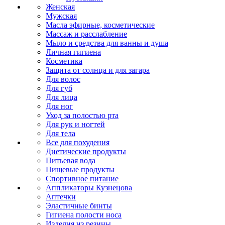
Женская
Мужская
Масла эфирные, косметические
Массаж и расслабление
Мыло и средства для ванны и душа
Личная гигиена
Косметика
Защита от солнца и для загара
Для волос
Для губ
Для лица
Для ног
Уход за полостью рта
Для рук и ногтей
Для тела
Все для похудения
Диетические продукты
Питьевая вода
Пищевые продукты
Спортивное питание
Аппликаторы Кузнецова
Аптечки
Эластичные бинты
Гигиена полости носа
Изделия из резины