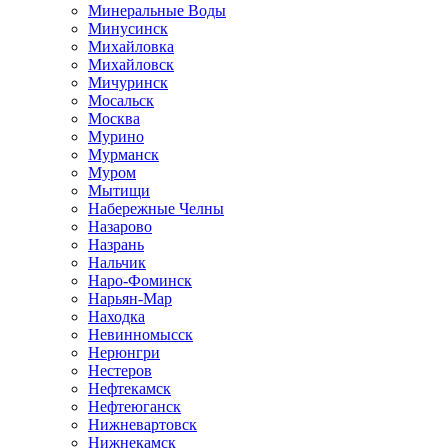
Минеральные Воды
Минусинск
Михайловка
Михайловск
Мичуринск
Мосальск
Москва
Мурино
Мурманск
Муром
Мытищи
Набережные Челны
Назарово
Назрань
Нальчик
Наро-Фоминск
Нарьян-Мар
Находка
Невинномысск
Нерюнгри
Нестеров
Нефтекамск
Нефтеюганск
Нижневартовск
Нижнекамск