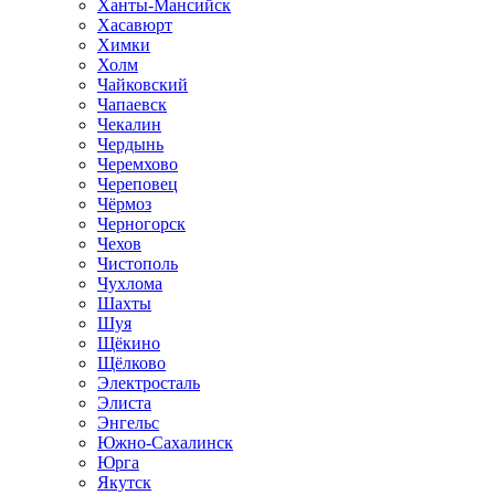
Ханты-Мансийск
Хасавюрт
Химки
Холм
Чайковский
Чапаевск
Чекалин
Чердынь
Черемхово
Череповец
Чёрмоз
Черногорск
Чехов
Чистополь
Чухлома
Шахты
Шуя
Щёкино
Щёлково
Электросталь
Элиста
Энгельс
Южно-Сахалинск
Юрга
Якутск