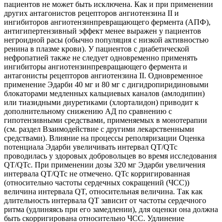
пациентов не может быть исключена. Как и при применении
других антагонистов рецепторов ангиотензина II и
ингибиторов ангиотензинпревращающего фермента (АПФ),
антигипертензивный эффект менее выражен у пациентов
негроидной расы (обычно популяция с низкой активностью
ренина в плазме крови). У пациентов с диабетической
нефропатией также не следует одновременно применять
ингибиторы ангиотензинпревращающего фермента и
антагонисты рецепторов ангиотензина II. Одновременное
применение Эдарби 40 мг и 80 мг с дигидропиридиновыми
блокаторами медленных кальциевых каналов (амлодипин)
или тиазидными диуретиками (хлорталидон) приводит к
дополнительному снижению АД по сравнению с
гипотензивными средствами, применяемых в монотерапии
(см. раздел Взаимодействие с другими лекарственными
средствами). Влияние на процессы реполяризации Оценка
потенциала Эдарби увеличивать интервал QT/QTc
проводилась у здоровых добровольцев во время исследования
QT/QTc. При применении дозы 320 мг Эдарби увеличения
интервала QT/QTc не отмечено. QTc корригированная
(относительно частоты сердечных сокращений (ЧСС))
величина интервала QT, относительная величина. Так как
длительность интервала QT зависит от частоты сердечного
ритма (удлиняясь при его замедлении), для оценки она должна
быть скорригирована относительно ЧСС. Удлинение