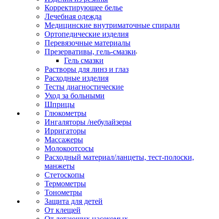
Корректирующее белье
Лечебная одежда
Медицинские внутриматочные спирали
Ортопедические изделия
Перевязочные материалы
Презервативы, гель-смазки
Гель смазки
Растворы для линз и глаз
Расходные изделия
Тесты диагностические
Уход за больными
Шприцы
Глюкометры
Ингаляторы /небулайзеры
Ирригаторы
Массажеры
Молокоотсосы
Расходный материал/ланцеты, тест-полоски,
манжеты
Стетоскопы
Термометры
Тонометры
Защита для детей
От клещей
От летающих насекомых