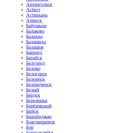
Архангельск
Асбест
Астрахань
Ачинск
Бабушкин
Балаково
Балахна
Балашиха
Балашов
Барнаул
Батайск
Белгород
Белово
Белогорск
Белорецк
Белореченск
Белый
Бердск
Березники
Берёзовский
Бийск
Биробиджан
Благовещенск
Бор
Борисоглебск