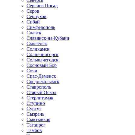
Северск
Сергиев Посад
Серов
Серпухов
Сибай
Симферополь
Славск
Славянск-на-Кубани
Смоленск
Соликамск
Солнечногорск
Сольвычегодск
Сосновый Бор
Сочи
Спас-Деменск
Среднеколымск
Ставрополь
Старый Оскол
Стерлитамак
Ступино
Сургут
Сызрань
Сыктывкар
Таганрог
Тамбов