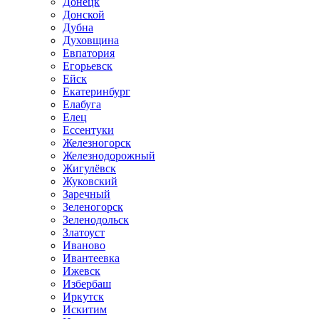
Донецк
Донской
Дубна
Духовщина
Евпатория
Егорьевск
Ейск
Екатеринбург
Елабуга
Елец
Ессентуки
Железногорск
Железнодорожный
Жигулёвск
Жуковский
Заречный
Зеленогорск
Зеленодольск
Златоуст
Иваново
Ивантеевка
Ижевск
Избербаш
Иркутск
Искитим