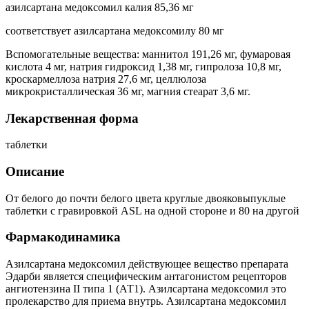
азилсартана медоксомил калия 85,36 мг
соответствует азилсартана медоксомилу 80 мг
Вспомогательные вещества: маннитол 191,26 мг, фумаровая
кислота 4 мг, натрия гидроксид 1,38 мг, гипролоза 10,8 мг,
кроскармеллоза натрия 27,6 мг, целлюлоза
микрокристаллическая 36 мг, магния стеарат 3,6 мг.
Лекарственная форма
таблетки
Описание
От белого до почти белого цвета круглые двояковыпуклые
таблетки с гравировкой ASL на одной стороне и 80 на другой
Фармакодинамика
Азилсартана медоксомил действующее вещество препарата
Эдарби является специфическим антагонистом рецепторов
ангиотензина II типа 1 (АТ1). Азилсартана медоксомил это
пролекарство для приема внутрь. Азилсартана медоксомил