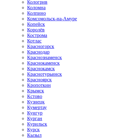
Кологрив
Коломна
Колпино
Комсомольск-на-Амуре
Копейск
Королёв
Кострома
Котлас
Красногорск
Краснодар
Краснознаменск
Краснокаменск
Краснокамск
Краснотурьинск
Красноярск
Кропоткин
Крымск
Кстово
Кузнецк
Кумертау
Кунгур
Курган
Курильск
Курск
Кызыл