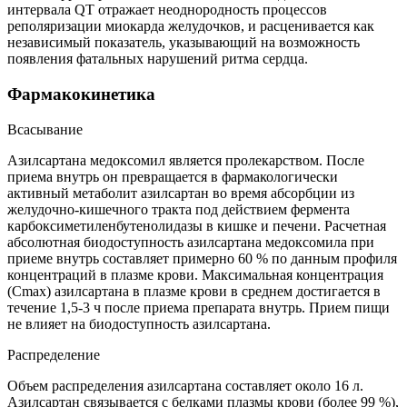
интервала QT отражает неоднородность процессов
реполяризации миокарда желудочков, и расценивается как
независимый показатель, указывающий на возможность
появления фатальных нарушений ритма сердца.
Фармакокинетика
Всасывание
Азилсартана медоксомил является пролекарством. После
приема внутрь он превращается в фармакологически
активный метаболит азилсартан во время абсорбции из
желудочно-кишечного тракта под действием фермента
карбоксиметиленбутенолидазы в кишке и печени. Расчетная
абсолютная биодоступность азилсартана медоксомила при
приеме внутрь составляет примерно 60 % по данным профиля
концентраций в плазме крови. Максимальная концентрация
(Cmax) азилсартана в плазме крови в среднем достигается в
течение 1,5-3 ч после приема препарата внутрь. Прием пищи
не влияет на биодоступность азилсартана.
Распределение
Объем распределения азилсартана составляет около 16 л.
Азилсартан связывается с белками плазмы крови (более 99 %),