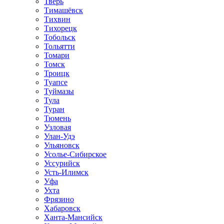
Тверь
Тимашёвск
Тихвин
Тихорецк
Тобольск
Тольятти
Томари
Томск
Троицк
Туапсе
Туймазы
Тула
Туран
Тюмень
Узловая
Улан-Удэ
Ульяновск
Усолье-Сибирское
Уссурийск
Усть-Илимск
Уфа
Ухта
Фрязино
Хабаровск
Ханта-Мансийск