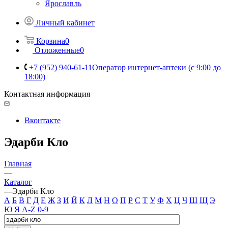
Ярославль
Личный кабинет
Корзина
0
Отложенные
0
+7 (952) 940-61-11
Оператор интернет-аптеки (с 9:00 до
18:00)
Контактная информация
Вконтакте
Эдарби Кло
Главная
—
Каталог
—
Эдарби Кло
А
Б
В
Г
Д
Е
Ж
З
И
Й
К
Л
М
Н
О
П
Р
С
Т
У
Ф
Х
Ц
Ч
Ш
Щ
Э
Ю
Я
A-Z
0-9