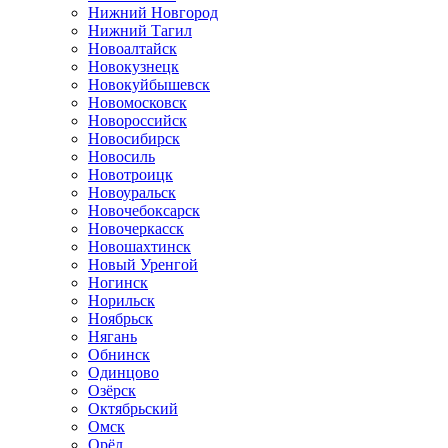
Нижний Новгород
Нижний Тагил
Новоалтайск
Новокузнецк
Новокуйбышевск
Новомосковск
Новороссийск
Новосибирск
Новосиль
Новотроицк
Новоуральск
Новочебоксарск
Новочеркасск
Новошахтинск
Новый Уренгой
Ногинск
Норильск
Ноябрьск
Нягань
Обнинск
Одинцово
Озёрск
Октябрьский
Омск
Орёл