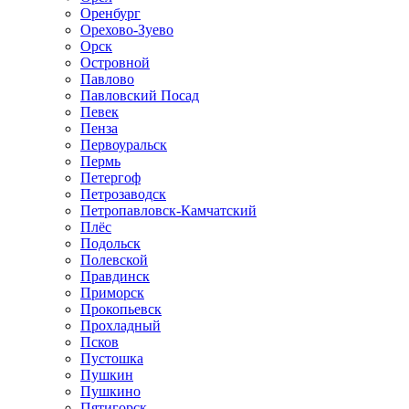
Оренбург
Орехово-Зуево
Орск
Островной
Павлово
Павловский Посад
Певек
Пенза
Первоуральск
Пермь
Петергоф
Петрозаводск
Петропавловск-Камчатский
Плёс
Подольск
Полевской
Правдинск
Приморск
Прокопьевск
Прохладный
Псков
Пустошка
Пушкин
Пушкино
Пятигорск