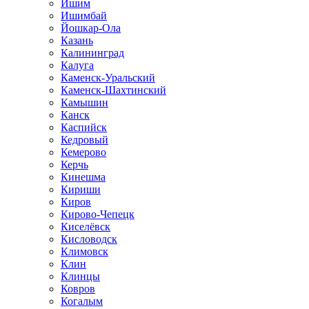
Ишим
Ишимбай
Йошкар-Ола
Казань
Калининград
Калуга
Каменск-Уральский
Каменск-Шахтинский
Камышин
Канск
Каспийск
Кедровый
Кемерово
Керчь
Кинешма
Кириши
Киров
Кирово-Чепецк
Киселёвск
Кисловодск
Климовск
Клин
Клинцы
Ковров
Когалым