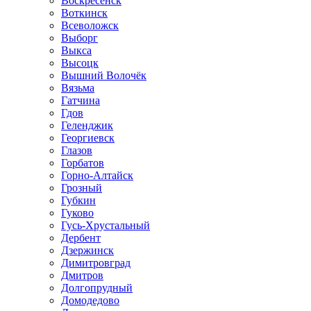
Воскресенск
Воткинск
Всеволожск
Выборг
Выкса
Высоцк
Вышний Волочёк
Вязьма
Гатчина
Гдов
Геленджик
Георгиевск
Глазов
Горбатов
Горно-Алтайск
Грозный
Губкин
Гуково
Гусь-Хрустальный
Дербент
Дзержинск
Димитровград
Дмитров
Долгопрудный
Домодедово