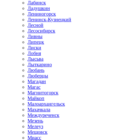
Лабинск
Ладушкин
Лениногорск
Ленинск-Кузнецкий
Лесной
Лесосибирск
Ливны
Липецк
Лиски
Лобня
Лысьва
Лыткарино
Любань
Люберцы
Магадан
Магас
Магнитогорск
Майкоп
Малоархангельск
Махачкала
Междуреченск
Мезень
Мелеуз
Мещовск
Миасс