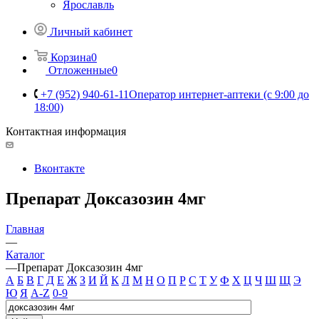
Ярославль
Личный кабинет
Корзина
0
Отложенные
0
+7 (952) 940-61-11
Оператор интернет-аптеки (с 9:00 до
18:00)
Контактная информация
Вконтакте
Препарат Доксазозин 4мг
Главная
—
Каталог
—
Препарат Доксазозин 4мг
А
Б
В
Г
Д
Е
Ж
З
И
Й
К
Л
М
Н
О
П
Р
С
Т
У
Ф
Х
Ц
Ч
Ш
Щ
Э
Ю
Я
A-Z
0-9