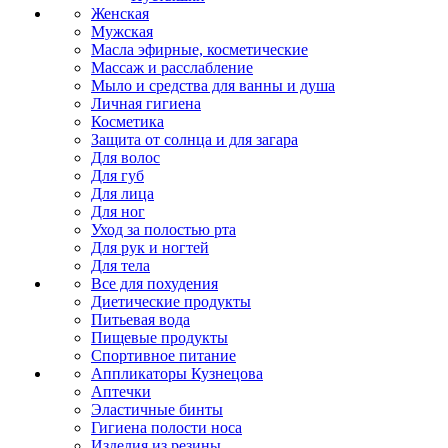
Женская
Мужская
Масла эфирные, косметические
Массаж и расслабление
Мыло и средства для ванны и душа
Личная гигиена
Косметика
Защита от солнца и для загара
Для волос
Для губ
Для лица
Для ног
Уход за полостью рта
Для рук и ногтей
Для тела
Все для похудения
Диетические продукты
Питьевая вода
Пищевые продукты
Спортивное питание
Аппликаторы Кузнецова
Аптечки
Эластичные бинты
Гигиена полости носа
Изделия из резины