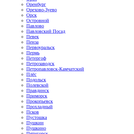
Оренбург
Орехово-Зуево
Орск
Островной
Павлово
Павловский Посад
Певек
Пенза
Первоуральск
Пермь
Петергоф
Петрозаводск
Петропавловск-Камчатский
Плёс
Подольск
Полевской
Правдинск
Приморск
Прокопьевск
Прохладный
Псков
Пустошка
Пушкин
Пушкино
Пятигорск