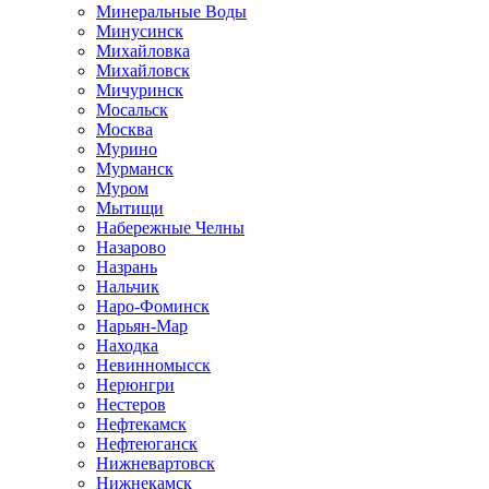
Минеральные Воды
Минусинск
Михайловка
Михайловск
Мичуринск
Мосальск
Москва
Мурино
Мурманск
Муром
Мытищи
Набережные Челны
Назарово
Назрань
Нальчик
Наро-Фоминск
Нарьян-Мар
Находка
Невинномысск
Нерюнгри
Нестеров
Нефтекамск
Нефтеюганск
Нижневартовск
Нижнекамск