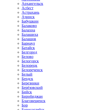
Архангельск
Асбест
Астрахань
Ачинск
Бабушкин
Балаково
Балахна
Балашиха
Балашов
Барнаул
Батайск
Белгород
Белово
Белогорск
Белорецк
Белореченск
Белый
Бердск
Березники
Берёзовский
Бийск
Биробиджан
Благовещенск
Бор
Борисоглебск