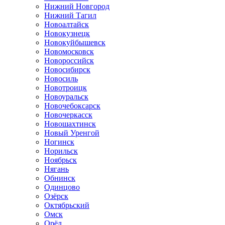
Нижний Новгород
Нижний Тагил
Новоалтайск
Новокузнецк
Новокуйбышевск
Новомосковск
Новороссийск
Новосибирск
Новосиль
Новотроицк
Новоуральск
Новочебоксарск
Новочеркасск
Новошахтинск
Новый Уренгой
Ногинск
Норильск
Ноябрьск
Нягань
Обнинск
Одинцово
Озёрск
Октябрьский
Омск
Орёл