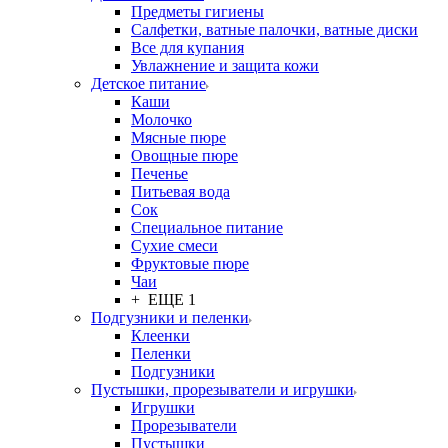
Предметы гигиены
Салфетки, ватные палочки, ватные диски
Все для купания
Увлажнение и защита кожи
Детское питание
Каши
Молочко
Мясные пюре
Овощные пюре
Печенье
Питьевая вода
Сок
Специальное питание
Сухие смеси
Фруктовые пюре
Чаи
+ ЕЩЕ 1
Подгузники и пеленки
Клеенки
Пеленки
Подгузники
Пустышки, прорезыватели и игрушки
Игрушки
Прорезыватели
Пустышки