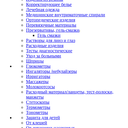
Корректирующее белье
Лечебная одежда
Медицинские внутриматочные спирали
Ортопедические изделия
Перевязочные материалы
Презервативы, гель-смазки
Гель смазки
Растворы для линз и глаз
Расходные изделия
Тесты диагностические
Уход за больными
Шприцы
Глюкометры
Ингаляторы /небулайзеры
Ирригаторы
Массажеры
Молокоотсосы
Расходный материал/ланцеты, тест-полоски,
манжеты
Стетоскопы
Термометры
Тонометры
Защита для детей
От клещей
От летающих насекомых