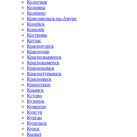
Кологрив
Коломна
Колпино
Комсомольск-на-Амуре
Копейск
Королёв
Кострома
Котлас
Красногорск
Краснодар
Краснознаменск
Краснокаменск
Краснокамск
Краснотурьинск
Красноярск
Кропоткин
Крымск
Кстово
Кузнецк
Кумертау
Кунгур
Курган
Курильск
Курск
Кызыл