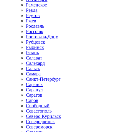
Раменское
Ревда
Реутов
Ржев
Рославль
Россошь
Ростов-на-Дону
Рубцовск
Рыбинск
Рязань
Салават
Салехард
Сальск
Самара
Санкт-Петербург
Саранск
Сарапул
Саратов
Саров
Свободный
Севастополь
Северо-Курильск
Северодвинск
Североморск