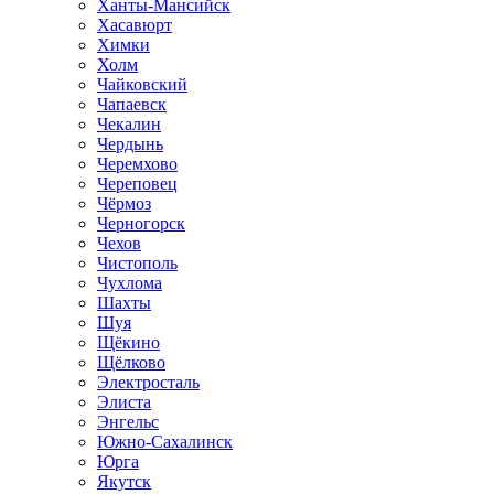
Ханты-Мансийск
Хасавюрт
Химки
Холм
Чайковский
Чапаевск
Чекалин
Чердынь
Черемхово
Череповец
Чёрмоз
Черногорск
Чехов
Чистополь
Чухлома
Шахты
Шуя
Щёкино
Щёлково
Электросталь
Элиста
Энгельс
Южно-Сахалинск
Юрга
Якутск