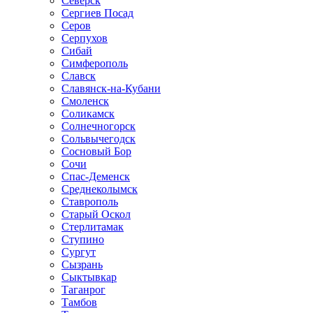
Северск
Сергиев Посад
Серов
Серпухов
Сибай
Симферополь
Славск
Славянск-на-Кубани
Смоленск
Соликамск
Солнечногорск
Сольвычегодск
Сосновый Бор
Сочи
Спас-Деменск
Среднеколымск
Ставрополь
Старый Оскол
Стерлитамак
Ступино
Сургут
Сызрань
Сыктывкар
Таганрог
Тамбов