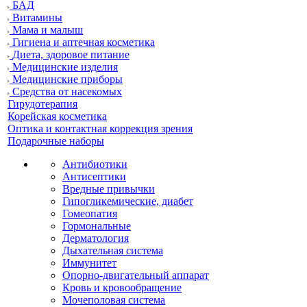
БАД
Витамины
Мама и малыш
Гигиена и аптечная косметика
Диета, здоровое питание
Медицинские изделия
Медицинские приборы
Средства от насекомых
Гирудотерапия
Корейская косметика
Оптика и контактная коррекция зрения
Подарочные наборы
Антибиотики
Антисептики
Вредные привычки
Гипогликемические, диабет
Гомеопатия
Гормональные
Дерматология
Дыхательная система
Иммунитет
Опорно-двигательный аппарат
Кровь и кровообращение
Мочеполовая система