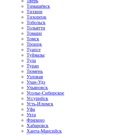
Тверь
Тимашёвск
Тихвин
Тихорецк
Тобольск
Тольятти
Томари
Томск
Троицк
Туапсе
Туймазы
Тула
Туран
Тюмень
Узловая
Улан-Удэ
Ульяновск
Усолье-Сибирское
Уссурийск
Усть-Илимск
Уфа
Ухта
Фрязино
Хабаровск
Ханта-Мансийск