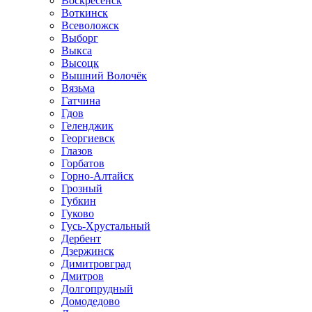
Воскресенск
Воткинск
Всеволожск
Выборг
Выкса
Высоцк
Вышний Волочёк
Вязьма
Гатчина
Гдов
Геленджик
Георгиевск
Глазов
Горбатов
Горно-Алтайск
Грозный
Губкин
Гуково
Гусь-Хрустальный
Дербент
Дзержинск
Димитровград
Дмитров
Долгопрудный
Домодедово