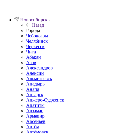
Новосибирск
Назад
Города
Чебоксары
Челябинск
Черкесск
Чита
Абакан
Азов
Александров
Алексин
Альметьевск
Анадырь
Анапа
Ангарск
Анжеро-Судженск
Апатиты
Арзамас
Армавир
Арсеньев
Артём
Артёмовск