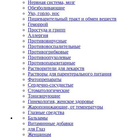
Нервная система, мозг
Обезболивающие
Ухо, горло, нос
Пищеварительный тракт и обмен веществ
Геморрой
Простуда и грипп
Аллергия
Противовирусные
Противовоспалительные
Противогрибковые
Противоопухолевые
Противопаразитарные
Растворители для лекарств
Растворы для парентерального питания
Фитопрепараты
Сердечно-сосудистые
Стоматологические
Тонизирующие
Гинекология, женское здоровье
Жаропонижающие, от температуры
Глазные средства
Бальзамы
Витаминные добавки
для Глаз
Женщинам