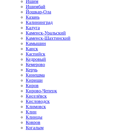
Ишим
Ишимбай
Йошкар-Ола
Казань
Калининград
Калуга
Каменск-Уральский
Каменск-Шахтинский
Камышин
Канск
Каспийск
Кедровый
Кемерово
Керчь
Кинешма
Кириши
Киров
Кирово-Чепецк
Киселёвск
Кисловодск
Климовск
Клин
Клинцы
Ковров
Когалым