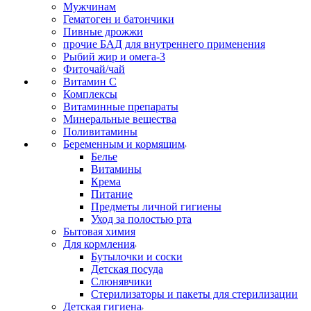
Мужчинам
Гематоген и батончики
Пивные дрожжи
прочие БАД для внутреннего применения
Рыбий жир и омега-3
Фиточай/чай
Витамин С
Комплексы
Витаминные препараты
Минеральные вещества
Поливитамины
Беременным и кормящим
Белье
Витамины
Крема
Питание
Предметы личной гигиены
Уход за полостью рта
Бытовая химия
Для кормления
Бутылочки и соски
Детская посуда
Слюнявчики
Стерилизаторы и пакеты для стерилизации
Детская гигиена