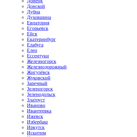
Донецк
Донской
Дубна
Духовщина
Евпатория
Егорьевск
Ейск
Екатеринбург
Елабуга
Елец
Ессентуки
Железногорск
Железнодорожный
Жигулёвск
Жуковский
Заречный
Зеленогорск
Зеленодольск
Златоуст
Иваново
Ивантеевка
Ижевск
Избербаш
Иркутск
Искитим