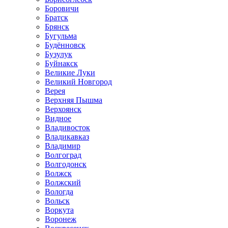
Боровичи
Братск
Брянск
Бугульма
Будённовск
Бузулук
Буйнакск
Великие Луки
Великий Новгород
Верея
Верхняя Пышма
Верхоянск
Видное
Владивосток
Владикавказ
Владимир
Волгоград
Волгодонск
Волжск
Волжский
Вологда
Вольск
Воркута
Воронеж