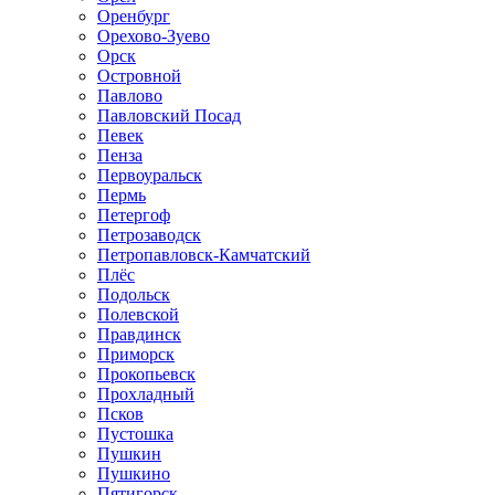
Оренбург
Орехово-Зуево
Орск
Островной
Павлово
Павловский Посад
Певек
Пенза
Первоуральск
Пермь
Петергоф
Петрозаводск
Петропавловск-Камчатский
Плёс
Подольск
Полевской
Правдинск
Приморск
Прокопьевск
Прохладный
Псков
Пустошка
Пушкин
Пушкино
Пятигорск