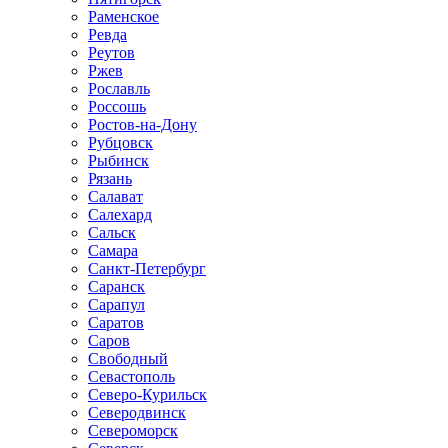
Раменское
Ревда
Реутов
Ржев
Рославль
Россошь
Ростов-на-Дону
Рубцовск
Рыбинск
Рязань
Салават
Салехард
Сальск
Самара
Санкт-Петербург
Саранск
Сарапул
Саратов
Саров
Свободный
Севастополь
Северо-Курильск
Северодвинск
Североморск