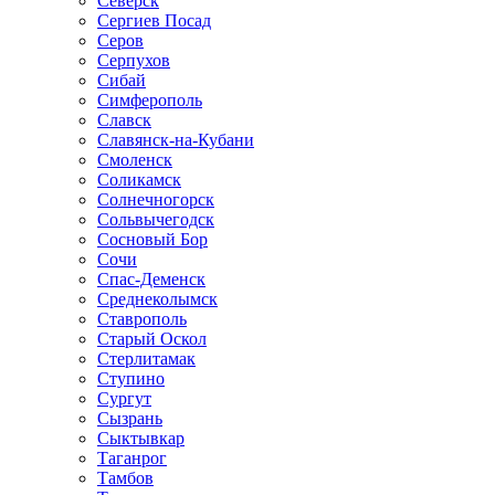
Северск
Сергиев Посад
Серов
Серпухов
Сибай
Симферополь
Славск
Славянск-на-Кубани
Смоленск
Соликамск
Солнечногорск
Сольвычегодск
Сосновый Бор
Сочи
Спас-Деменск
Среднеколымск
Ставрополь
Старый Оскол
Стерлитамак
Ступино
Сургут
Сызрань
Сыктывкар
Таганрог
Тамбов