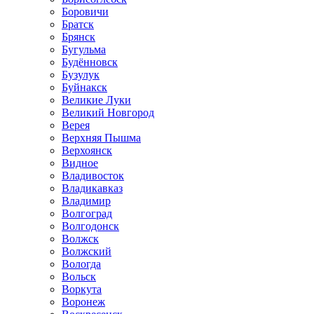
Боровичи
Братск
Брянск
Бугульма
Будённовск
Бузулук
Буйнакск
Великие Луки
Великий Новгород
Верея
Верхняя Пышма
Верхоянск
Видное
Владивосток
Владикавказ
Владимир
Волгоград
Волгодонск
Волжск
Волжский
Вологда
Вольск
Воркута
Воронеж