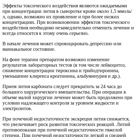
Эффекты токсического воздействия являются ожидаемыми
при концентрации лития в сыворотке крови около 1,5 ммоль/
л, однако, возможно их проявление и при более низких
концентрациях. При возникновении эффектов токсического
воздействия необходимо незамедлительно отменить лечение и
всегда относится к этому очень серьезно.
В начале лечения может спровоцировать депрессию или
маниакальное состояние.
На фоне терапии препаратом возможно изменение
результатов лабораторных тестов (в том числе лейкоцитоз,
снижение концентрации тироксина и трийодтиронина,
уменьшение клиренса креатинина, альбуминурия и др.).
Прием лития карбоната следует прекратить за 24 часа до
большого хирургического вмешательства. При операции в
объеме малой хирургии лечение может быть продолжено при
условии надлежащего контроля за уровнем жидкости и
электролитов.
При почечной недостаточности экскреция лития снижается,
что увеличивает риск развития токсических реакций. Литий
противопоказан при почечной недостаточности тяжелой
степени. При почечной недостаточности легкой и средней