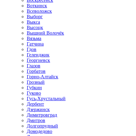
Воскресенск
Воткинск
Всеволожск
Выборг
Выкса
Высоцк
Вышний Волочёк
Вязьма
Гатчина
Гдов
Геленджик
Георгиевск
Глазов
Горбатов
Горно-Алтайск
Грозный
Губкин
Гуково
Гусь-Хрустальный
Дербент
Дзержинск
Димитровград
Дмитров
Долгопрудный
Домодедово