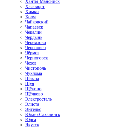
Ханты-Мансийск
Хасавюрт
Химки
Холм
Чайковский
Чапаевск
Чекалин
Чердынь
Черемхово
Череповец
Чёрмоз
Черногорск
Чехов
Чистополь
Чухлома
Шахты
Шуя
Щёкино
Щёлково
Электросталь
Элиста
Энгельс
Южно-Сахалинск
Юрга
Якутск