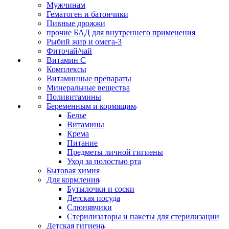
Мужчинам
Гематоген и батончики
Пивные дрожжи
прочие БАД для внутреннего применения
Рыбий жир и омега-3
Фиточай/чай
Витамин С
Комплексы
Витаминные препараты
Минеральные вещества
Поливитамины
Беременным и кормящим
Белье
Витамины
Крема
Питание
Предметы личной гигиены
Уход за полостью рта
Бытовая химия
Для кормления
Бутылочки и соски
Детская посуда
Слюнявчики
Стерилизаторы и пакеты для стерилизации
Детская гигиена