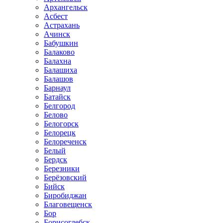
Архангельск
Асбест
Астрахань
Ачинск
Бабушкин
Балаково
Балахна
Балашиха
Балашов
Барнаул
Батайск
Белгород
Белово
Белогорск
Белорецк
Белореченск
Белый
Бердск
Березники
Берёзовский
Бийск
Биробиджан
Благовещенск
Бор
Борисоглебск