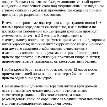
диареи. В таких случаях необходим дополнительный прием
жидкости и поваренной соли под медицинским наблюдением,
а также снижение дозы или временное прекращение приема
препарата до разрешения состояния.
В течение первого месяца терапии концентрацию ионов Li+ в
плазме крови определяют еженедельно, в дальнейшем по
достижении стабильной концентрации контроль проводят
ежемесячно, затем - в 2-3 месяца. Возвращение к
еженедельному контролю требуется при изменении дозировки
лития карбоната; наличии интеркуррентного инфекционного
или другого серьезного заболевания; существенных
изменениях количества получаемых натрия и/или жидкости;
приеме препаратов, изменяющих почечный клиренс лития;
приеме препаратов, влияющих на электролитный баланс.
Пробы крови берут всегда утром, т.е. через 12 часов после
приема последней дозы на ночь или через 24 часа после
приема одинарной дозы утром.
При назначении длительной терапии литием врач должен
давать пациентам четкие инструкции относительно
симптомов развивающейся токсичности, а также,
рекомендовать срочное обращение за медицинской помощью
в случае возникновения таких симптомов.