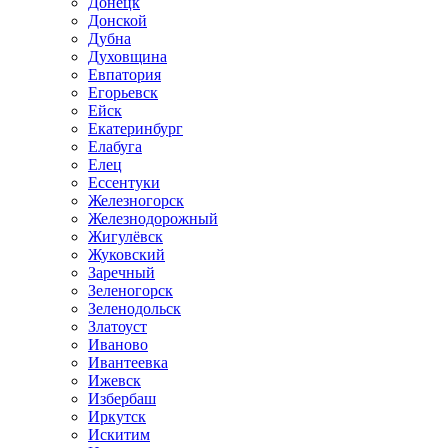
Донецк
Донской
Дубна
Духовщина
Евпатория
Егорьевск
Ейск
Екатеринбург
Елабуга
Елец
Ессентуки
Железногорск
Железнодорожный
Жигулёвск
Жуковский
Заречный
Зеленогорск
Зеленодольск
Златоуст
Иваново
Ивантеевка
Ижевск
Избербаш
Иркутск
Искитим