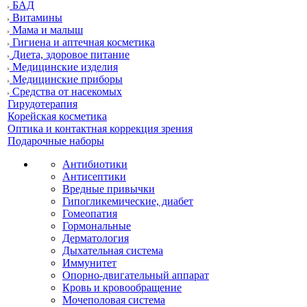
БАД
Витамины
Мама и малыш
Гигиена и аптечная косметика
Диета, здоровое питание
Медицинские изделия
Медицинские приборы
Средства от насекомых
Гирудотерапия
Корейская косметика
Оптика и контактная коррекция зрения
Подарочные наборы
Антибиотики
Антисептики
Вредные привычки
Гипогликемические, диабет
Гомеопатия
Гормональные
Дерматология
Дыхательная система
Иммунитет
Опорно-двигательный аппарат
Кровь и кровообращение
Мочеполовая система