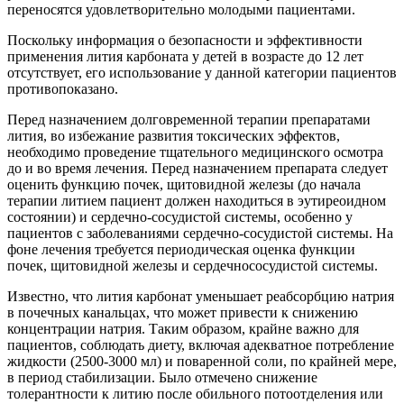
переносятся удовлетворительно молодыми пациентами.
Поскольку информация о безопасности и эффективности
применения лития карбоната у детей в возрасте до 12 лет
отсутствует, его использование у данной категории пациентов
противопоказано.
Перед назначением долговременной терапии препаратами
лития, во избежание развития токсических эффектов,
необходимо проведение тщательного медицинского осмотра
до и во время лечения. Перед назначением препарата следует
оценить функцию почек, щитовидной железы (до начала
терапии литием пациент должен находиться в эутиреоидном
состоянии) и сердечно-сосудистой системы, особенно у
пациентов с заболеваниями сердечно-сосудистой системы. На
фоне лечения требуется периодическая оценка функции
почек, щитовидной железы и сердечно­сосудистой системы.
Известно, что лития карбонат уменьшает реабсорбцию натрия
в почечных канальцах, что может привести к снижению
концентрации натрия. Таким образом, крайне важно для
пациентов, соблюдать диету, включая адекватное потребление
жидкости (2500-3000 мл) и поваренной соли, по крайней мере,
в период стабилизации. Было отмечено снижение
толерантности к литию после обильного потоотделения или