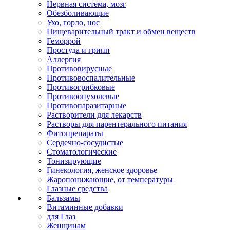
Нервная система, мозг
Обезболивающие
Ухо, горло, нос
Пищеварительный тракт и обмен веществ
Геморрой
Простуда и грипп
Аллергия
Противовирусные
Противовоспалительные
Противогрибковые
Противоопухолевые
Противопаразитарные
Растворители для лекарств
Растворы для парентерального питания
Фитопрепараты
Сердечно-сосудистые
Стоматологические
Тонизирующие
Гинекология, женское здоровье
Жаропонижающие, от температуры
Глазные средства
Бальзамы
Витаминные добавки
для Глаз
Женщинам