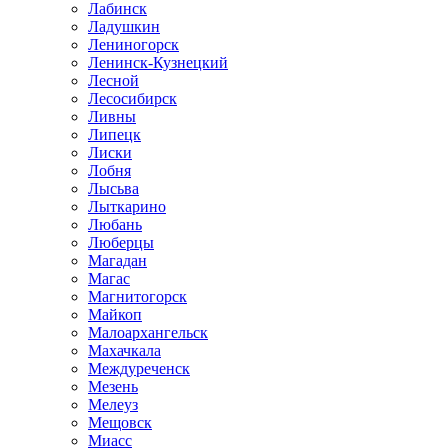
Лабинск
Ладушкин
Лениногорск
Ленинск-Кузнецкий
Лесной
Лесосибирск
Ливны
Липецк
Лиски
Лобня
Лысьва
Лыткарино
Любань
Люберцы
Магадан
Магас
Магнитогорск
Майкоп
Малоархангельск
Махачкала
Междуреченск
Мезень
Мелеуз
Мещовск
Миасс