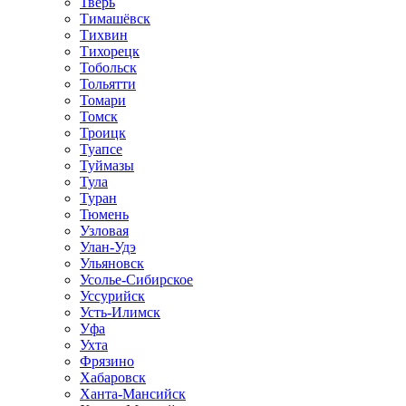
Тверь
Тимашёвск
Тихвин
Тихорецк
Тобольск
Тольятти
Томари
Томск
Троицк
Туапсе
Туймазы
Тула
Туран
Тюмень
Узловая
Улан-Удэ
Ульяновск
Усолье-Сибирское
Уссурийск
Усть-Илимск
Уфа
Ухта
Фрязино
Хабаровск
Ханта-Мансийск