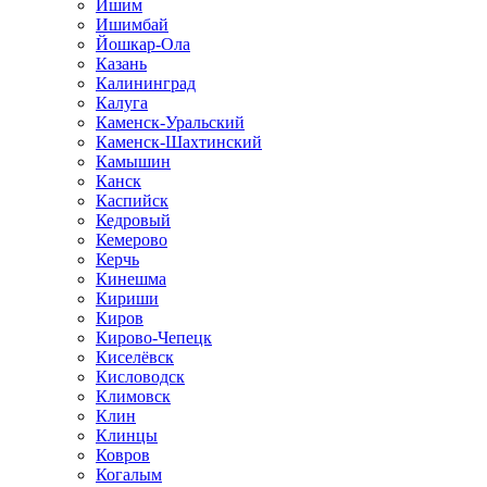
Ишим
Ишимбай
Йошкар-Ола
Казань
Калининград
Калуга
Каменск-Уральский
Каменск-Шахтинский
Камышин
Канск
Каспийск
Кедровый
Кемерово
Керчь
Кинешма
Кириши
Киров
Кирово-Чепецк
Киселёвск
Кисловодск
Климовск
Клин
Клинцы
Ковров
Когалым