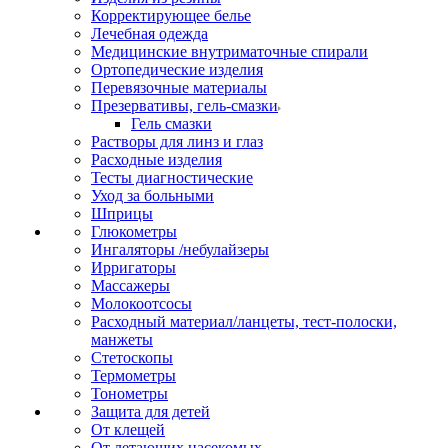
Корректирующее белье
Лечебная одежда
Медицинские внутриматочные спирали
Ортопедические изделия
Перевязочные материалы
Презервативы, гель-смазки
Гель смазки
Растворы для линз и глаз
Расходные изделия
Тесты диагностические
Уход за больными
Шприцы
Глюкометры
Ингаляторы /небулайзеры
Ирригаторы
Массажеры
Молокоотсосы
Расходный материал/ланцеты, тест-полоски,
манжеты
Стетоскопы
Термометры
Тонометры
Защита для детей
От клещей
От летающих насекомых