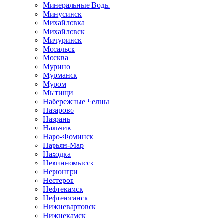
Минеральные Воды
Минусинск
Михайловка
Михайловск
Мичуринск
Мосальск
Москва
Мурино
Мурманск
Муром
Мытищи
Набережные Челны
Назарово
Назрань
Нальчик
Наро-Фоминск
Нарьян-Мар
Находка
Невинномысск
Нерюнгри
Нестеров
Нефтекамск
Нефтеюганск
Нижневартовск
Нижнекамск