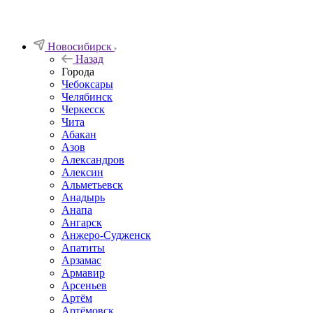
Новосибирск
Назад
Города
Чебоксары
Челябинск
Черкесск
Чита
Абакан
Азов
Александров
Алексин
Альметьевск
Анадырь
Анапа
Ангарск
Анжеро-Судженск
Апатиты
Арзамас
Армавир
Арсеньев
Артём
Артёмовск