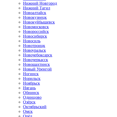
Нижний Новгород
Нижний Тагил
Новоалтайск
Новокузнецк
Новокуйбышевск
Новомосковск
Новороссийск
Новосибирск
Новосиль
Новотроицк
Новоуральск
Новочебоксарск
Новочеркасск
Новошахтинск
Новый Уренгой
Ногинск
Норильск
Ноябрьск
Нягань
Обнинск
Одинцово
Озёрск
Октябрьский
Омск
Орёл