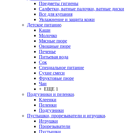
Предметы гигиены
Салфетки, ватные палочки, ватные диски
Все для купания
Увлажнение и защита кожи
Детское питание
Каши
Молочко
Мясные пюре
Овощные пюре
Печенье
Питьевая вода
Сок
Специальное питание
Сухие смеси
Фруктовые пюре
Чаи
+ ЕЩЕ 1
Подгузники и пеленки
Клеенки
Пеленки
Подгузники
Пустышки, прорезыватели и игрушки
Игрушки
Прорезыватели
Пустышки