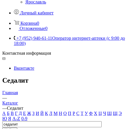
Ярославль
Личный кабинет
Корзина
0
Отложенные
0
+7 (952) 940-61-11
Оператор интернет-аптеки (с 9:00 до
18:00)
Контактная информация
Вконтакте
Седалит
Главная
—
Каталог
—
Седалит
А
Б
В
Г
Д
Е
Ж
З
И
Й
К
Л
М
Н
О
П
Р
С
Т
У
Ф
Х
Ц
Ч
Ш
Щ
Э
Ю
Я
A-Z
0-9