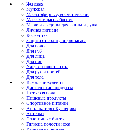
Женская
Мужская
Масла эфирные, косметические
Массаж и расслабление
Мыло и средства для ванны и душа
Личная гигиена
Косметика
Защита от солнца и для загара
Для волос
Для губ
Для лица
Для ног
Уход за полостью рта
Для рук и ногтей
Для тела
Все для похудения
Диетические продукты
Питьевая вода
Пищевые продукты
Спортивное питание
Аппликаторы Кузнецова
Аптечки
Эластичные бинты
Гигиена полости носа
Изделия из резины