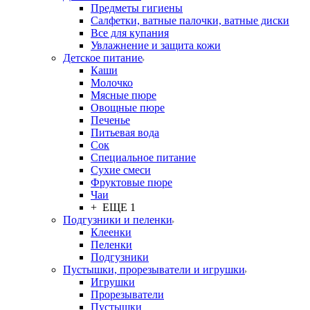
Предметы гигиены
Салфетки, ватные палочки, ватные диски
Все для купания
Увлажнение и защита кожи
Детское питание
Каши
Молочко
Мясные пюре
Овощные пюре
Печенье
Питьевая вода
Сок
Специальное питание
Сухие смеси
Фруктовые пюре
Чаи
+ ЕЩЕ 1
Подгузники и пеленки
Клеенки
Пеленки
Подгузники
Пустышки, прорезыватели и игрушки
Игрушки
Прорезыватели
Пустышки