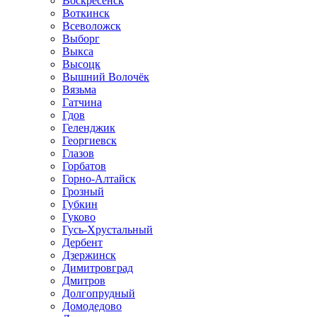
Воскресенск
Воткинск
Всеволожск
Выборг
Выкса
Высоцк
Вышний Волочёк
Вязьма
Гатчина
Гдов
Геленджик
Георгиевск
Глазов
Горбатов
Горно-Алтайск
Грозный
Губкин
Гуково
Гусь-Хрустальный
Дербент
Дзержинск
Димитровград
Дмитров
Долгопрудный
Домодедово