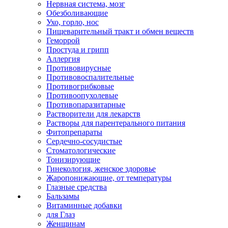
Нервная система, мозг
Обезболивающие
Ухо, горло, нос
Пищеварительный тракт и обмен веществ
Геморрой
Простуда и грипп
Аллергия
Противовирусные
Противовоспалительные
Противогрибковые
Противоопухолевые
Противопаразитарные
Растворители для лекарств
Растворы для парентерального питания
Фитопрепараты
Сердечно-сосудистые
Стоматологические
Тонизирующие
Гинекология, женское здоровье
Жаропонижающие, от температуры
Глазные средства
Бальзамы
Витаминные добавки
для Глаз
Женщинам