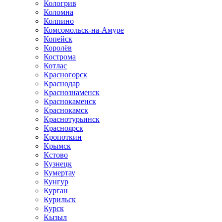
Кологрив
Коломна
Колпино
Комсомольск-на-Амуре
Копейск
Королёв
Кострома
Котлас
Красногорск
Краснодар
Краснознаменск
Краснокаменск
Краснокамск
Краснотурьинск
Красноярск
Кропоткин
Крымск
Кстово
Кузнецк
Кумертау
Кунгур
Курган
Курильск
Курск
Кызыл