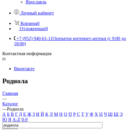
Ярославль
Личный кабинет
Корзина
0
Отложенные
0
+7 (952) 940-61-11
Оператор интернет-аптеки (с 9:00 до
18:00)
Контактная информация
Вконтакте
Родиола
Главная
—
Каталог
—
Родиола
А
Б
В
Г
Д
Е
Ж
З
И
Й
К
Л
М
Н
О
П
Р
С
Т
У
Ф
Х
Ц
Ч
Ш
Щ
Э
Ю
Я
A-Z
0-9