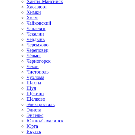
Ханты-Мансийск
Хасавюрт
Химки
Холм
Чайковский
Чапаевск
Чекалин
Чердынь
Черемхово
Череповец
Чёрмоз
Черногорск
Чехов
Чистополь
Чухлома
Шахты
Шуя
Щёкино
Щёлково
Электросталь
Элиста
Энгельс
Южно-Сахалинск
Юрга
Якутск