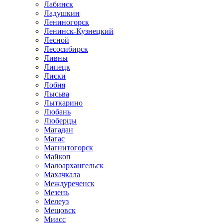
Лабинск
Ладушкин
Лениногорск
Ленинск-Кузнецкий
Лесной
Лесосибирск
Ливны
Липецк
Лиски
Лобня
Лысьва
Лыткарино
Любань
Люберцы
Магадан
Магас
Магнитогорск
Майкоп
Малоархангельск
Махачкала
Междуреченск
Мезень
Мелеуз
Мещовск
Миасс