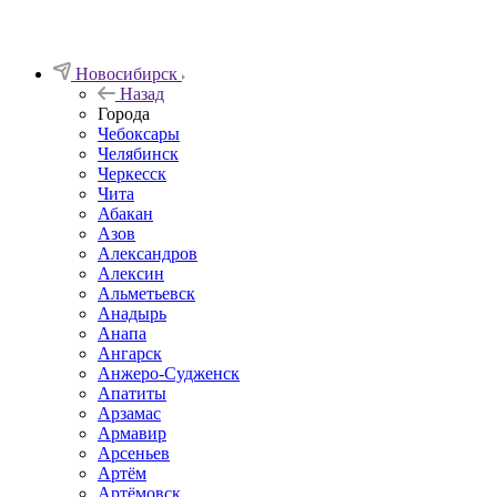
Новосибирск
Назад
Города
Чебоксары
Челябинск
Черкесск
Чита
Абакан
Азов
Александров
Алексин
Альметьевск
Анадырь
Анапа
Ангарск
Анжеро-Судженск
Апатиты
Арзамас
Армавир
Арсеньев
Артём
Артёмовск