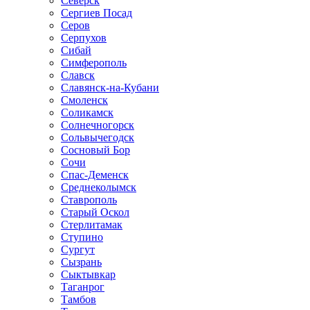
Северск
Сергиев Посад
Серов
Серпухов
Сибай
Симферополь
Славск
Славянск-на-Кубани
Смоленск
Соликамск
Солнечногорск
Сольвычегодск
Сосновый Бор
Сочи
Спас-Деменск
Среднеколымск
Ставрополь
Старый Оскол
Стерлитамак
Ступино
Сургут
Сызрань
Сыктывкар
Таганрог
Тамбов