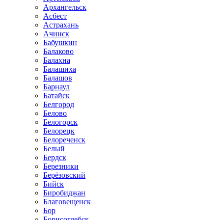
Архангельск
Асбест
Астрахань
Ачинск
Бабушкин
Балаково
Балахна
Балашиха
Балашов
Барнаул
Батайск
Белгород
Белово
Белогорск
Белорецк
Белореченск
Белый
Бердск
Березники
Берёзовский
Бийск
Биробиджан
Благовещенск
Бор
Борисоглебск