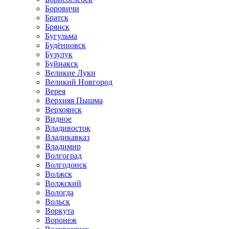
Боровичи
Братск
Брянск
Бугульма
Будённовск
Бузулук
Буйнакск
Великие Луки
Великий Новгород
Верея
Верхняя Пышма
Верхоянск
Видное
Владивосток
Владикавказ
Владимир
Волгоград
Волгодонск
Волжск
Волжский
Вологда
Вольск
Воркута
Воронеж