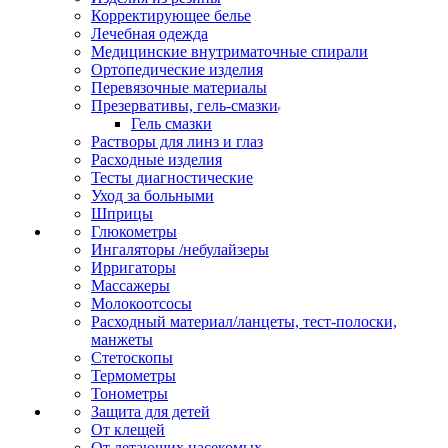
Корректирующее белье
Лечебная одежда
Медицинские внутриматочные спирали
Ортопедические изделия
Перевязочные материалы
Презервативы, гель-смазки
Гель смазки
Растворы для линз и глаз
Расходные изделия
Тесты диагностические
Уход за больными
Шприцы
Глюкометры
Ингаляторы /небулайзеры
Ирригаторы
Массажеры
Молокоотсосы
Расходный материал/ланцеты, тест-полоски,
манжеты
Стетоскопы
Термометры
Тонометры
Защита для детей
От клещей
От летающих насекомых