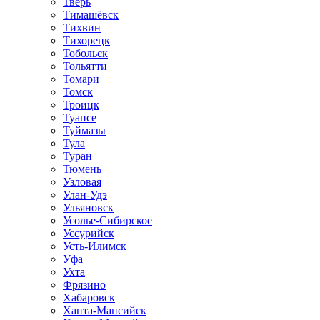
Тверь
Тимашёвск
Тихвин
Тихорецк
Тобольск
Тольятти
Томари
Томск
Троицк
Туапсе
Туймазы
Тула
Туран
Тюмень
Узловая
Улан-Удэ
Ульяновск
Усолье-Сибирское
Уссурийск
Усть-Илимск
Уфа
Ухта
Фрязино
Хабаровск
Ханта-Мансийск