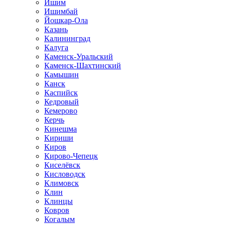
Ишим
Ишимбай
Йошкар-Ола
Казань
Калининград
Калуга
Каменск-Уральский
Каменск-Шахтинский
Камышин
Канск
Каспийск
Кедровый
Кемерово
Керчь
Кинешма
Кириши
Киров
Кирово-Чепецк
Киселёвск
Кисловодск
Климовск
Клин
Клинцы
Ковров
Когалым