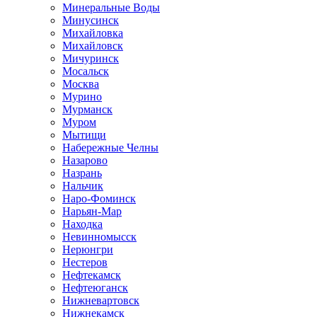
Минеральные Воды
Минусинск
Михайловка
Михайловск
Мичуринск
Мосальск
Москва
Мурино
Мурманск
Муром
Мытищи
Набережные Челны
Назарово
Назрань
Нальчик
Наро-Фоминск
Нарьян-Мар
Находка
Невинномысск
Нерюнгри
Нестеров
Нефтекамск
Нефтеюганск
Нижневартовск
Нижнекамск