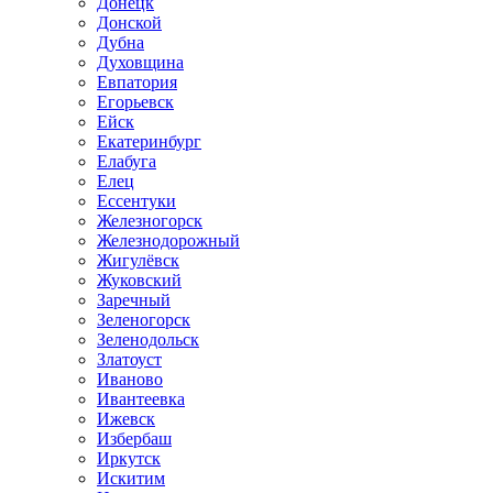
Донецк
Донской
Дубна
Духовщина
Евпатория
Егорьевск
Ейск
Екатеринбург
Елабуга
Елец
Ессентуки
Железногорск
Железнодорожный
Жигулёвск
Жуковский
Заречный
Зеленогорск
Зеленодольск
Златоуст
Иваново
Ивантеевка
Ижевск
Избербаш
Иркутск
Искитим