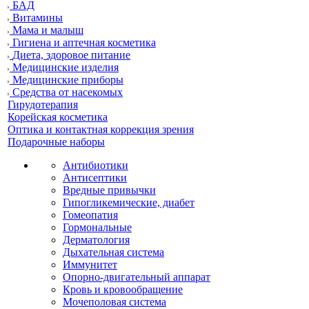
БАД
Витамины
Мама и малыш
Гигиена и аптечная косметика
Диета, здоровое питание
Медицинские изделия
Медицинские приборы
Средства от насекомых
Гирудотерапия
Корейская косметика
Оптика и контактная коррекция зрения
Подарочные наборы
Антибиотики
Антисептики
Вредные привычки
Гипогликемические, диабет
Гомеопатия
Гормональные
Дерматология
Дыхательная система
Иммунитет
Опорно-двигательный аппарат
Кровь и кровообращение
Мочеполовая система