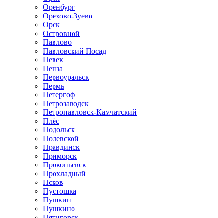
Оренбург
Орехово-Зуево
Орск
Островной
Павлово
Павловский Посад
Певек
Пенза
Первоуральск
Пермь
Петергоф
Петрозаводск
Петропавловск-Камчатский
Плёс
Подольск
Полевской
Правдинск
Приморск
Прокопьевск
Прохладный
Псков
Пустошка
Пушкин
Пушкино
Пятигорск