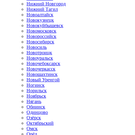
Нижний Новгород
Нижний Тагил
Новоалтайск
Новокузнецк
Новокуйбышевск
Новомосковск
Новороссийск
Новосибирск
Новосиль
Новотроицк
Новоуральск
Новочебоксарск
Новочеркасск
Новошахтинск
Новый Уренгой
Ногинск
Норильск
Ноябрьск
Нягань
Обнинск
Одинцово
Озёрск
Октябрьский
Омск
Орёл