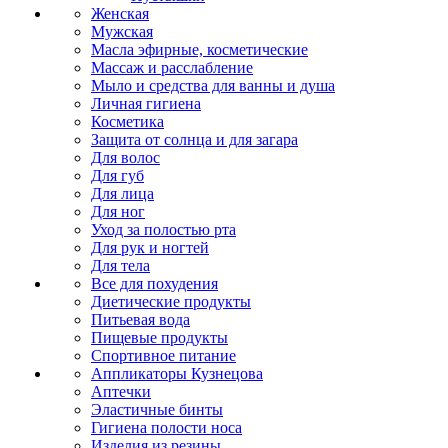
Женская
Мужская
Масла эфирные, косметические
Массаж и расслабление
Мыло и средства для ванны и душа
Личная гигиена
Косметика
Защита от солнца и для загара
Для волос
Для губ
Для лица
Для ног
Уход за полостью рта
Для рук и ногтей
Для тела
Все для похудения
Диетические продукты
Питьевая вода
Пищевые продукты
Спортивное питание
Аппликаторы Кузнецова
Аптечки
Эластичные бинты
Гигиена полости носа
Изделия из резины