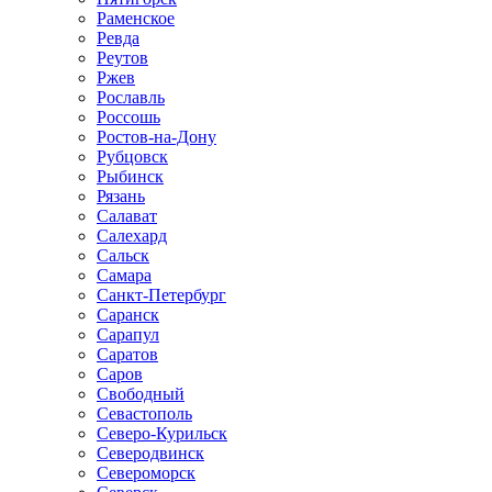
Раменское
Ревда
Реутов
Ржев
Рославль
Россошь
Ростов-на-Дону
Рубцовск
Рыбинск
Рязань
Салават
Салехард
Сальск
Самара
Санкт-Петербург
Саранск
Сарапул
Саратов
Саров
Свободный
Севастополь
Северо-Курильск
Северодвинск
Североморск