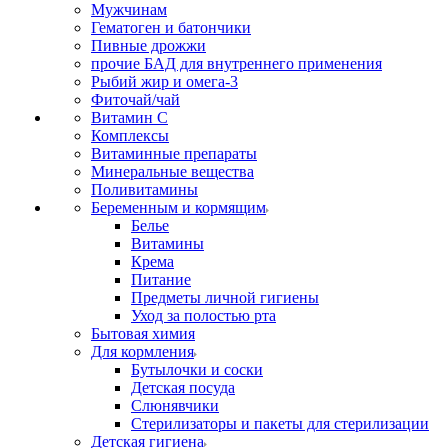
Мужчинам
Гематоген и батончики
Пивные дрожжи
прочие БАД для внутреннего применения
Рыбий жир и омега-3
Фиточай/чай
Витамин С
Комплексы
Витаминные препараты
Минеральные вещества
Поливитамины
Беременным и кормящим
Белье
Витамины
Крема
Питание
Предметы личной гигиены
Уход за полостью рта
Бытовая химия
Для кормления
Бутылочки и соски
Детская посуда
Слюнявчики
Стерилизаторы и пакеты для стерилизации
Детская гигиена