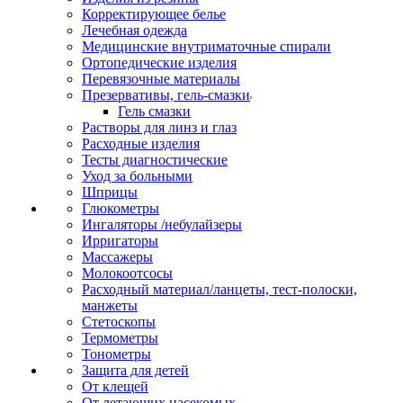
Корректирующее белье
Лечебная одежда
Медицинские внутриматочные спирали
Ортопедические изделия
Перевязочные материалы
Презервативы, гель-смазки
Гель смазки
Растворы для линз и глаз
Расходные изделия
Тесты диагностические
Уход за больными
Шприцы
Глюкометры
Ингаляторы /небулайзеры
Ирригаторы
Массажеры
Молокоотсосы
Расходный материал/ланцеты, тест-полоски,
манжеты
Стетоскопы
Термометры
Тонометры
Защита для детей
От клещей
От летающих насекомых