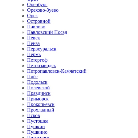
Оренбург
Орехово-Зуево
Орск
Островной
Павлово
Павловский Посад
Певек
Пенза
Первоуральск
Пермь
Петергоф
Петрозаводск
Петропавловск-Камчатский
Плёс
Подольск
Полевской
Правдинск
Приморск
Прокопьевск
Прохладный
Псков
Пустошка
Пушкин
Пушкино
Пятигорск