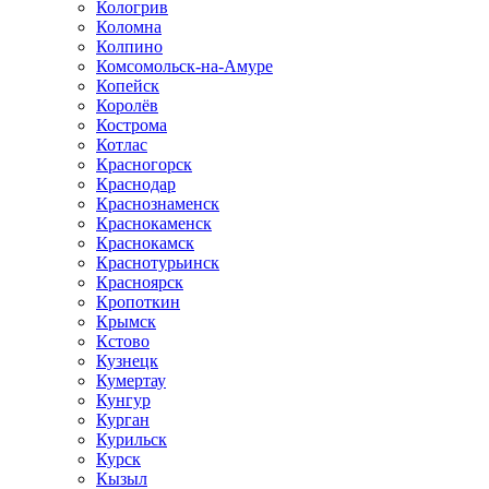
Кологрив
Коломна
Колпино
Комсомольск-на-Амуре
Копейск
Королёв
Кострома
Котлас
Красногорск
Краснодар
Краснознаменск
Краснокаменск
Краснокамск
Краснотурьинск
Красноярск
Кропоткин
Крымск
Кстово
Кузнецк
Кумертау
Кунгур
Курган
Курильск
Курск
Кызыл