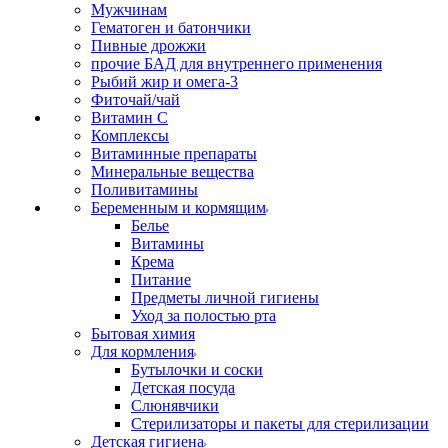
Мужчинам
Гематоген и батончики
Пивные дрожжи
прочие БАД для внутреннего применения
Рыбий жир и омега-3
Фиточай/чай
Витамин С
Комплексы
Витаминные препараты
Минеральные вещества
Поливитамины
Беременным и кормящим
Белье
Витамины
Крема
Питание
Предметы личной гигиены
Уход за полостью рта
Бытовая химия
Для кормления
Бутылочки и соски
Детская посуда
Слюнявчики
Стерилизаторы и пакеты для стерилизации
Детская гигиена