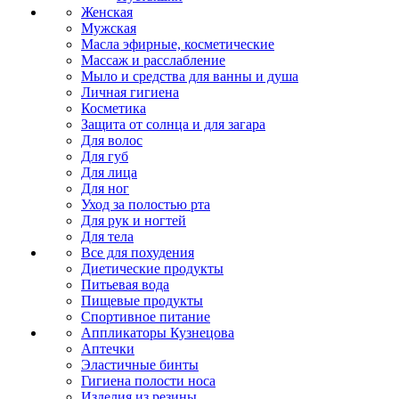
Женская
Мужская
Масла эфирные, косметические
Массаж и расслабление
Мыло и средства для ванны и душа
Личная гигиена
Косметика
Защита от солнца и для загара
Для волос
Для губ
Для лица
Для ног
Уход за полостью рта
Для рук и ногтей
Для тела
Все для похудения
Диетические продукты
Питьевая вода
Пищевые продукты
Спортивное питание
Аппликаторы Кузнецова
Аптечки
Эластичные бинты
Гигиена полости носа
Изделия из резины