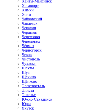
Ханты-Мансийск
Хасавюрт
Химки
Холм
Чайковский
Чапаевск
Чекалин
Чердынь
Черемхово
Череповец
Чёрмоз
Черногорск
Чехов
Чистополь
Чухлома
Шахты
Шуя
Щёкино
Щёлково
Электросталь
Элиста
Энгельс
Южно-Сахалинск
Юрга
Якутск