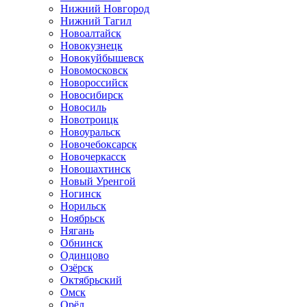
Нижний Новгород
Нижний Тагил
Новоалтайск
Новокузнецк
Новокуйбышевск
Новомосковск
Новороссийск
Новосибирск
Новосиль
Новотроицк
Новоуральск
Новочебоксарск
Новочеркасск
Новошахтинск
Новый Уренгой
Ногинск
Норильск
Ноябрьск
Нягань
Обнинск
Одинцово
Озёрск
Октябрьский
Омск
Орёл