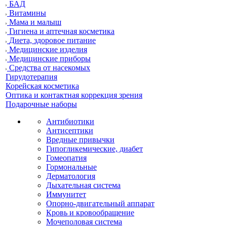
БАД
Витамины
Мама и малыш
Гигиена и аптечная косметика
Диета, здоровое питание
Медицинские изделия
Медицинские приборы
Средства от насекомых
Гирудотерапия
Корейская косметика
Оптика и контактная коррекция зрения
Подарочные наборы
Антибиотики
Антисептики
Вредные привычки
Гипогликемические, диабет
Гомеопатия
Гормональные
Дерматология
Дыхательная система
Иммунитет
Опорно-двигательный аппарат
Кровь и кровообращение
Мочеполовая система