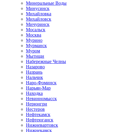
Минеральные Воды
Минусинск
Михайловка
Михайловск
Мичуринск
Мосальск
Москва
Мурино
Мурманск
Муром
Мытищи
Набережные Челны
Назарово
Назрань
Нальчик
Наро-Фоминск
Нарьян-Мар
Находка
Невинномысск
Нерюнгри
Нестеров
Нефтекамск
Нефтеюганск
Нижневартовск
Нижнекамск