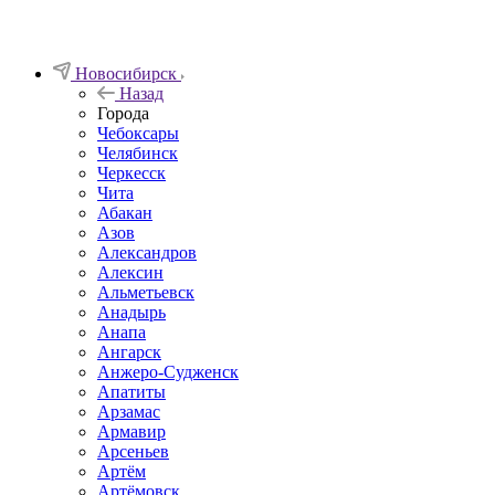
Новосибирск
Назад
Города
Чебоксары
Челябинск
Черкесск
Чита
Абакан
Азов
Александров
Алексин
Альметьевск
Анадырь
Анапа
Ангарск
Анжеро-Судженск
Апатиты
Арзамас
Армавир
Арсеньев
Артём
Артёмовск