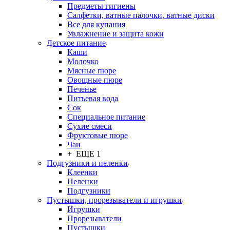
Предметы гигиены
Салфетки, ватные палочки, ватные диски
Все для купания
Увлажнение и защита кожи
Детское питание
Каши
Молочко
Мясные пюре
Овощные пюре
Печенье
Питьевая вода
Сок
Специальное питание
Сухие смеси
Фруктовые пюре
Чаи
+ ЕЩЕ 1
Подгузники и пеленки
Клеенки
Пеленки
Подгузники
Пустышки, прорезыватели и игрушки
Игрушки
Прорезыватели
Пустышки