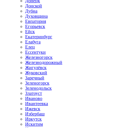
Донецк
Донской
Дубна
Духовщина
Евпатория
Егорьевск
Ейск
Екатеринбург
Елабуга
Елец
Ессентуки
Железногорск
Железнодорожный
Жигулёвск
Жуковский
Заречный
Зеленогорск
Зеленодольск
Златоуст
Иваново
Ивантеевка
Ижевск
Избербаш
Иркутск
Искитим