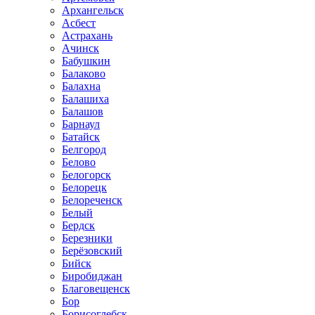
Архангельск
Асбест
Астрахань
Ачинск
Бабушкин
Балаково
Балахна
Балашиха
Балашов
Барнаул
Батайск
Белгород
Белово
Белогорск
Белорецк
Белореченск
Белый
Бердск
Березники
Берёзовский
Бийск
Биробиджан
Благовещенск
Бор
Борисоглебск