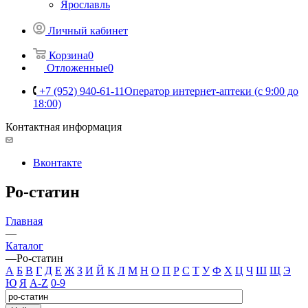
Ярославль
Личный кабинет
Корзина
0
Отложенные
0
+7 (952) 940-61-11
Оператор интернет-аптеки (с 9:00 до
18:00)
Контактная информация
Вконтакте
Ро-статин
Главная
—
Каталог
—
Ро-статин
А
Б
В
Г
Д
Е
Ж
З
И
Й
К
Л
М
Н
О
П
Р
С
Т
У
Ф
Х
Ц
Ч
Ш
Щ
Э
Ю
Я
A-Z
0-9