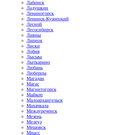
Лабинск
Ладушкин
Лениногорск
Ленинск-Кузнецкий
Лесной
Лесосибирск
Ливны
Липецк
Лиски
Лобня
Лысьва
Лыткарино
Любань
Люберцы
Магадан
Магас
Магнитогорск
Майкоп
Малоархангельск
Махачкала
Междуреченск
Мезень
Мелеуз
Мещовск
Миасс