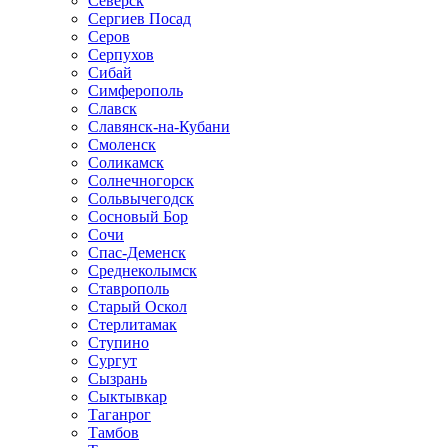
Северск
Сергиев Посад
Серов
Серпухов
Сибай
Симферополь
Славск
Славянск-на-Кубани
Смоленск
Соликамск
Солнечногорск
Сольвычегодск
Сосновый Бор
Сочи
Спас-Деменск
Среднеколымск
Ставрополь
Старый Оскол
Стерлитамак
Ступино
Сургут
Сызрань
Сыктывкар
Таганрог
Тамбов