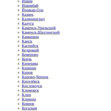
Ишим
Ишимбай
Йошкар-Ола
Казань
Калининград
Калуга
Каменск-Уральский
Каменск-Шахтинский
Камышин
Канск
Каспийск
Кедровый
Кемерово
Керчь
Кинешма
Кириши
Киров
Кирово-Чепецк
Киселёвск
Кисловодск
Климовск
Клин
Клинцы
Ковров
Когалым