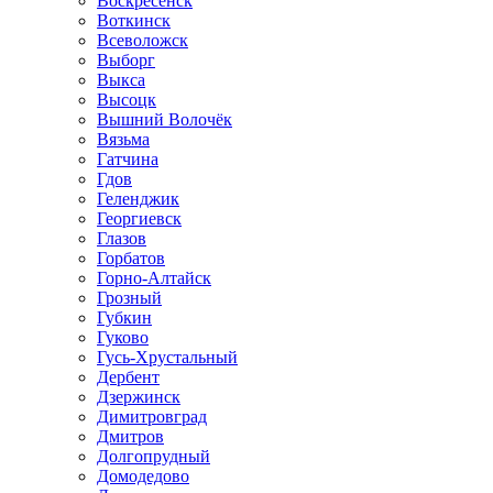
Воскресенск
Воткинск
Всеволожск
Выборг
Выкса
Высоцк
Вышний Волочёк
Вязьма
Гатчина
Гдов
Геленджик
Георгиевск
Глазов
Горбатов
Горно-Алтайск
Грозный
Губкин
Гуково
Гусь-Хрустальный
Дербент
Дзержинск
Димитровград
Дмитров
Долгопрудный
Домодедово