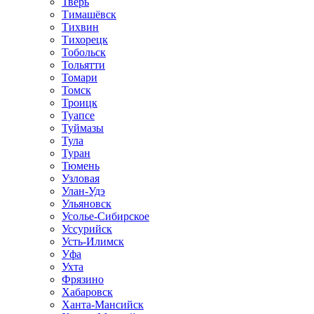
Тверь
Тимашёвск
Тихвин
Тихорецк
Тобольск
Тольятти
Томари
Томск
Троицк
Туапсе
Туймазы
Тула
Туран
Тюмень
Узловая
Улан-Удэ
Ульяновск
Усолье-Сибирское
Уссурийск
Усть-Илимск
Уфа
Ухта
Фрязино
Хабаровск
Ханта-Мансийск