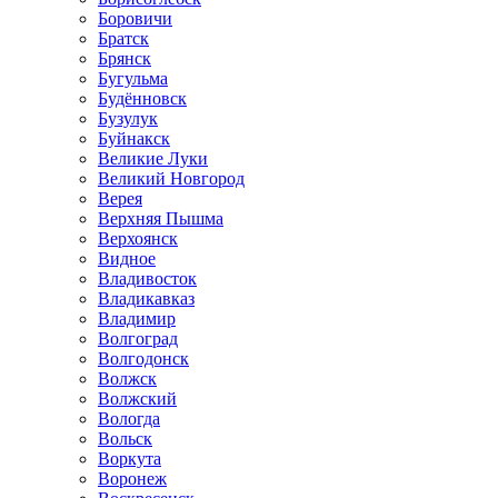
Боровичи
Братск
Брянск
Бугульма
Будённовск
Бузулук
Буйнакск
Великие Луки
Великий Новгород
Верея
Верхняя Пышма
Верхоянск
Видное
Владивосток
Владикавказ
Владимир
Волгоград
Волгодонск
Волжск
Волжский
Вологда
Вольск
Воркута
Воронеж