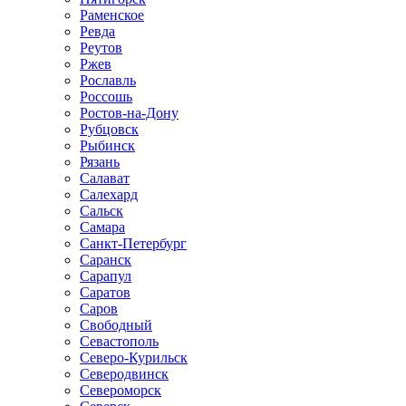
Раменское
Ревда
Реутов
Ржев
Рославль
Россошь
Ростов-на-Дону
Рубцовск
Рыбинск
Рязань
Салават
Салехард
Сальск
Самара
Санкт-Петербург
Саранск
Сарапул
Саратов
Саров
Свободный
Севастополь
Северо-Курильск
Северодвинск
Североморск