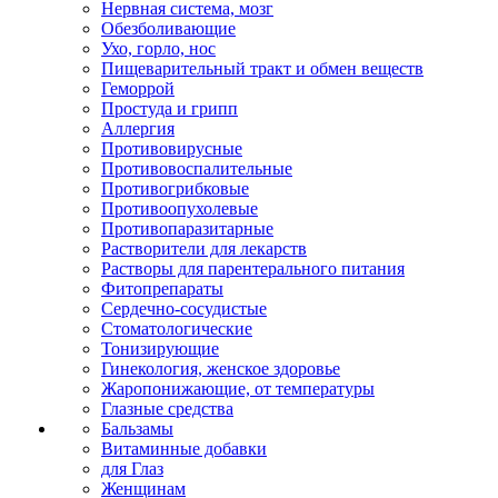
Нервная система, мозг
Обезболивающие
Ухо, горло, нос
Пищеварительный тракт и обмен веществ
Геморрой
Простуда и грипп
Аллергия
Противовирусные
Противовоспалительные
Противогрибковые
Противоопухолевые
Противопаразитарные
Растворители для лекарств
Растворы для парентерального питания
Фитопрепараты
Сердечно-сосудистые
Стоматологические
Тонизирующие
Гинекология, женское здоровье
Жаропонижающие, от температуры
Глазные средства
Бальзамы
Витаминные добавки
для Глаз
Женщинам