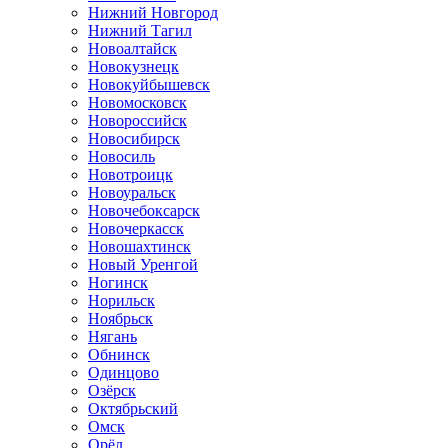
Нижний Новгород
Нижний Тагил
Новоалтайск
Новокузнецк
Новокуйбышевск
Новомосковск
Новороссийск
Новосибирск
Новосиль
Новотроицк
Новоуральск
Новочебоксарск
Новочеркасск
Новошахтинск
Новый Уренгой
Ногинск
Норильск
Ноябрьск
Нягань
Обнинск
Одинцово
Озёрск
Октябрьский
Омск
Орёл