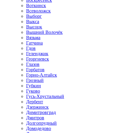
Воскресенск
Воткинск
Всеволожск
Выборг
Выкса
Высоцк
Вышний Волочёк
Вязьма
Гатчина
Гдов
Геленджик
Георгиевск
Глазов
Горбатов
Горно-Алтайск
Грозный
Губкин
Гуково
Гусь-Хрустальный
Дербент
Дзержинск
Димитровград
Дмитров
Долгопрудный
Домодедово