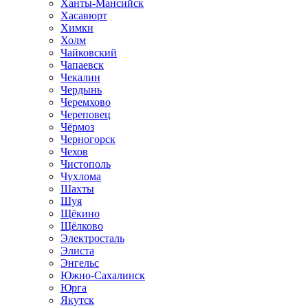
Ханты-Мансийск
Хасавюрт
Химки
Холм
Чайковский
Чапаевск
Чекалин
Чердынь
Черемхово
Череповец
Чёрмоз
Черногорск
Чехов
Чистополь
Чухлома
Шахты
Шуя
Щёкино
Щёлково
Электросталь
Элиста
Энгельс
Южно-Сахалинск
Юрга
Якутск