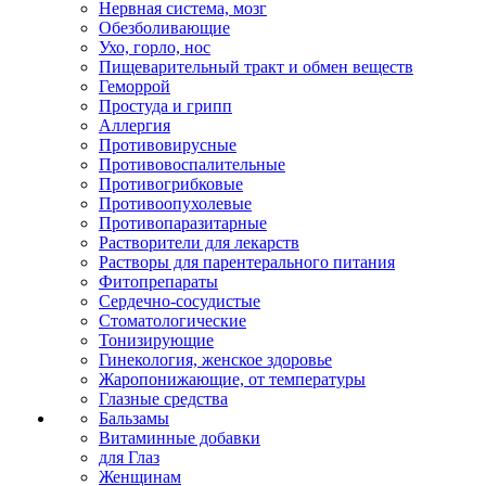
Нервная система, мозг
Обезболивающие
Ухо, горло, нос
Пищеварительный тракт и обмен веществ
Геморрой
Простуда и грипп
Аллергия
Противовирусные
Противовоспалительные
Противогрибковые
Противоопухолевые
Противопаразитарные
Растворители для лекарств
Растворы для парентерального питания
Фитопрепараты
Сердечно-сосудистые
Стоматологические
Тонизирующие
Гинекология, женское здоровье
Жаропонижающие, от температуры
Глазные средства
Бальзамы
Витаминные добавки
для Глаз
Женщинам