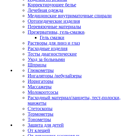
Корректирующее белье
Лечебная одежда
Медицинские внутриматочные спирали
Ортопедические изделия
Перевязочные материалы
Презервативы, гель-смазки
Гель смазки
Растворы для линз и глаз
Расходные изделия
Тесты диагностические
Уход за больными
Шприцы
Глюкометры
Ингаляторы /небулайзеры
Ирригаторы
Массажеры
Молокоотсосы
Расходный материал/ланцеты, тест-полоски,
манжеты
Стетоскопы
Термометры
Тонометры
Защита для детей
От клещей
От летающих насекомых