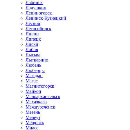
Лабинск
Ладушкин
Лениногорск
Ленинск-Кузнецкий
Лесной
Лесосибирск
Ливны
Липецк
Лиски
Лобня
Лысьва
Лыткарино
Любань
Люберцы
Магадан
Магас
Магнитогорск
Майкоп
Малоархангельск
Махачкала
Междуреченск
Мезень
Мелеуз
Мещовск
Миасс