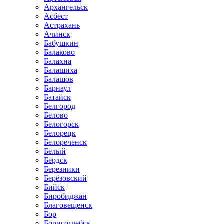
Архангельск
Асбест
Астрахань
Ачинск
Бабушкин
Балаково
Балахна
Балашиха
Балашов
Барнаул
Батайск
Белгород
Белово
Белогорск
Белорецк
Белореченск
Белый
Бердск
Березники
Берёзовский
Бийск
Биробиджан
Благовещенск
Бор
Борисоглебск