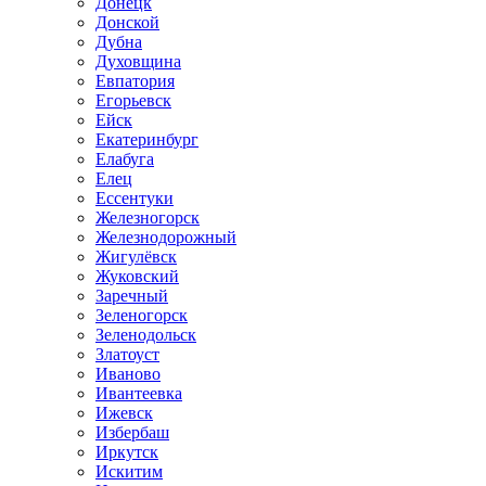
Донецк
Донской
Дубна
Духовщина
Евпатория
Егорьевск
Ейск
Екатеринбург
Елабуга
Елец
Ессентуки
Железногорск
Железнодорожный
Жигулёвск
Жуковский
Заречный
Зеленогорск
Зеленодольск
Златоуст
Иваново
Ивантеевка
Ижевск
Избербаш
Иркутск
Искитим