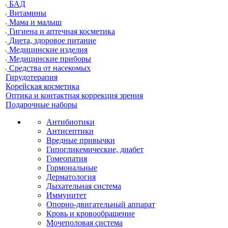
БАД
Витамины
Мама и малыш
Гигиена и аптечная косметика
Диета, здоровое питание
Медицинские изделия
Медицинские приборы
Средства от насекомых
Гирудотерапия
Корейская косметика
Оптика и контактная коррекция зрения
Подарочные наборы
Антибиотики
Антисептики
Вредные привычки
Гипогликемические, диабет
Гомеопатия
Гормональные
Дерматология
Дыхательная система
Иммунитет
Опорно-двигательный аппарат
Кровь и кровообращение
Мочеполовая система