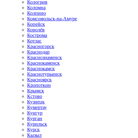
Кологрив
Коломна
Колпино
Комсомольск-на-Амуре
Копейск
Королёв
Кострома
Котлас
Красногорск
Краснодар
Краснознаменск
Краснокаменск
Краснокамск
Краснотурьинск
Красноярск
Кропоткин
Крымск
Кстово
Кузнецк
Кумертау
Кунгур
Курган
Курильск
Курск
Кызыл