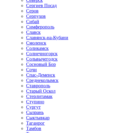
Северск
Сергиев Посад
Серов
Серпухов
Сибай
Симферополь
Славск
Славянск-на-Кубани
Смоленск
Соликамск
Солнечногорск
Сольвычегодск
Сосновый Бор
Сочи
Спас-Деменск
Среднеколымск
Ставрополь
Старый Оскол
Стерлитамак
Ступино
Сургут
Сызрань
Сыктывкар
Таганрог
Тамбов