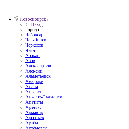
Новосибирск
Назад
Города
Чебоксары
Челябинск
Черкесск
Чита
Абакан
Азов
Александров
Алексин
Альметьевск
Анадырь
Анапа
Ангарск
Анжеро-Судженск
Апатиты
Арзамас
Армавир
Арсеньев
Артём
Артёмовск