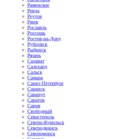
Раменское
Ревда
Реутов
Ржев
Рославль
Россошь
Ростов-на-Дону
Рубцовск
Рыбинск
Рязань
Салават
Салехард
Сальск
Самара
Санкт-Петербург
Саранск
Сарапул
Саратов
Саров
Свободный
Севастополь
Северо-Курильск
Северодвинск
Североморск