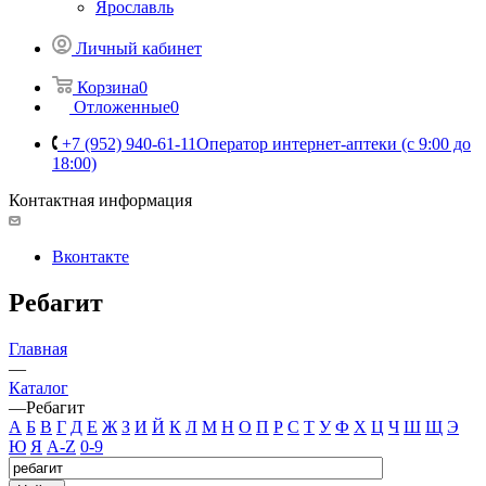
Ярославль
Личный кабинет
Корзина
0
Отложенные
0
+7 (952) 940-61-11
Оператор интернет-аптеки (с 9:00 до
18:00)
Контактная информация
Вконтакте
Ребагит
Главная
—
Каталог
—
Ребагит
А
Б
В
Г
Д
Е
Ж
З
И
Й
К
Л
М
Н
О
П
Р
С
Т
У
Ф
Х
Ц
Ч
Ш
Щ
Э
Ю
Я
A-Z
0-9