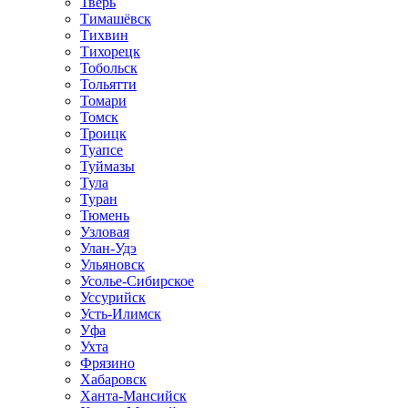
Тверь
Тимашёвск
Тихвин
Тихорецк
Тобольск
Тольятти
Томари
Томск
Троицк
Туапсе
Туймазы
Тула
Туран
Тюмень
Узловая
Улан-Удэ
Ульяновск
Усолье-Сибирское
Уссурийск
Усть-Илимск
Уфа
Ухта
Фрязино
Хабаровск
Ханта-Мансийск