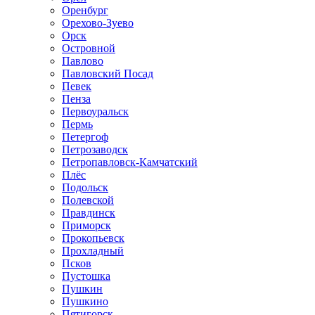
Оренбург
Орехово-Зуево
Орск
Островной
Павлово
Павловский Посад
Певек
Пенза
Первоуральск
Пермь
Петергоф
Петрозаводск
Петропавловск-Камчатский
Плёс
Подольск
Полевской
Правдинск
Приморск
Прокопьевск
Прохладный
Псков
Пустошка
Пушкин
Пушкино
Пятигорск