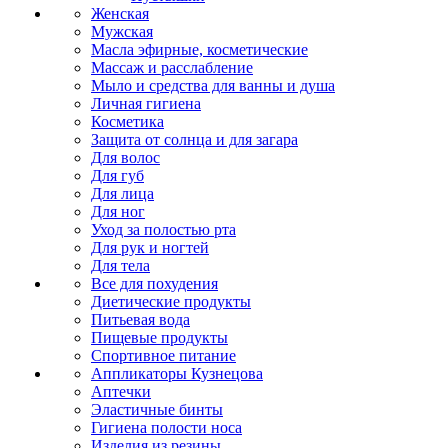
Женская
Мужская
Масла эфирные, косметические
Массаж и расслабление
Мыло и средства для ванны и душа
Личная гигиена
Косметика
Защита от солнца и для загара
Для волос
Для губ
Для лица
Для ног
Уход за полостью рта
Для рук и ногтей
Для тела
Все для похудения
Диетические продукты
Питьевая вода
Пищевые продукты
Спортивное питание
Аппликаторы Кузнецова
Аптечки
Эластичные бинты
Гигиена полости носа
Изделия из резины