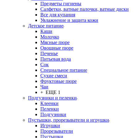
Предметы гигиены
Салфетки, ватные палочки, ватные диски
Все для купания
Увлажнение и защита кожи
Детское питание
Каши
Молочко
Мясные пюре
Овощные пюре
Печенье
Питьевая вода
Сок
Специальное питание
Сухие смеси
Фруктовые пюре
Чаи
+ ЕЩЕ 1
Подгузники и пеленки
Клеенки
Пеленки
Подгузники
Пустышки, прорезыватели и игрушки
Игрушки
Прорезыватели
Пустышки