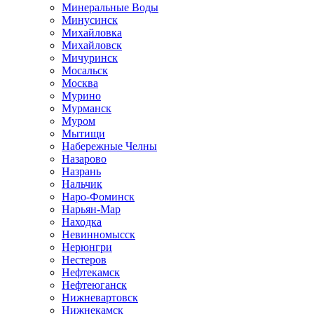
Минеральные Воды
Минусинск
Михайловка
Михайловск
Мичуринск
Мосальск
Москва
Мурино
Мурманск
Муром
Мытищи
Набережные Челны
Назарово
Назрань
Нальчик
Наро-Фоминск
Нарьян-Мар
Находка
Невинномысск
Нерюнгри
Нестеров
Нефтекамск
Нефтеюганск
Нижневартовск
Нижнекамск