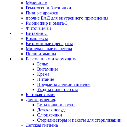
Мужчинам
Гематоген и батончики
Пивные дрожжи
прочие БАД для внутреннего применения
Рыбий жир и омега-3
Фиточай/чай
Витамин С
Комплексы
Витаминные препараты
Минеральные вещества
Поливитамины
Беременным и кормящим
Белье
Витамины
Крема
Питание
Предметы личной гигиены
Уход за полостью рта
Бытовая химия
Для кормления
Бутылочки и соски
Детская посуда
Слюнявчики
Стерилизаторы и пакеты для стерилизации
Детская гигиена