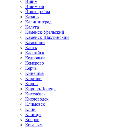
Ишим
Ишимбай
Йошкар-Ола
Казань
Калининград
Калуга
Каменск-Уральский
Каменск-Шахтинский
Камышин
Канск
Каспийск
Кедровый
Кемерово
Керчь
Кинешма
Кириши
Киров
Кирово-Чепецк
Киселёвск
Кисловодск
Климовск
Клин
Клинцы
Ковров
Когалым