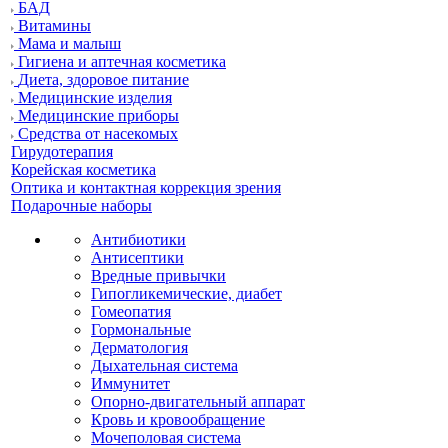
БАД
Витамины
Мама и малыш
Гигиена и аптечная косметика
Диета, здоровое питание
Медицинские изделия
Медицинские приборы
Средства от насекомых
Гирудотерапия
Корейская косметика
Оптика и контактная коррекция зрения
Подарочные наборы
Антибиотики
Антисептики
Вредные привычки
Гипогликемические, диабет
Гомеопатия
Гормональные
Дерматология
Дыхательная система
Иммунитет
Опорно-двигательный аппарат
Кровь и кровообращение
Мочеполовая система