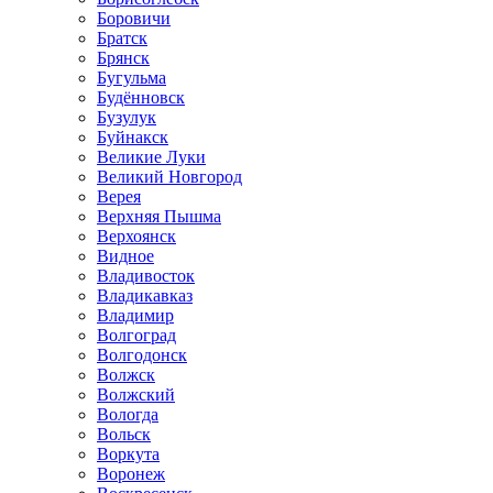
Боровичи
Братск
Брянск
Бугульма
Будённовск
Бузулук
Буйнакск
Великие Луки
Великий Новгород
Верея
Верхняя Пышма
Верхоянск
Видное
Владивосток
Владикавказ
Владимир
Волгоград
Волгодонск
Волжск
Волжский
Вологда
Вольск
Воркута
Воронеж