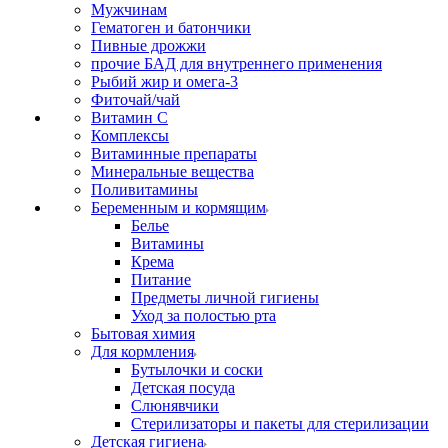
Мужчинам
Гематоген и батончики
Пивные дрожжи
прочие БАД для внутреннего применения
Рыбий жир и омега-3
Фиточай/чай
Витамин С
Комплексы
Витаминные препараты
Минеральные вещества
Поливитамины
Беременным и кормящим
Белье
Витамины
Крема
Питание
Предметы личной гигиены
Уход за полостью рта
Бытовая химия
Для кормления
Бутылочки и соски
Детская посуда
Слюнявчики
Стерилизаторы и пакеты для стерилизации
Детская гигиена