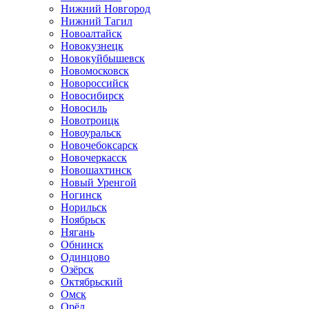
Нижний Новгород
Нижний Тагил
Новоалтайск
Новокузнецк
Новокуйбышевск
Новомосковск
Новороссийск
Новосибирск
Новосиль
Новотроицк
Новоуральск
Новочебоксарск
Новочеркасск
Новошахтинск
Новый Уренгой
Ногинск
Норильск
Ноябрьск
Нягань
Обнинск
Одинцово
Озёрск
Октябрьский
Омск
Орёл