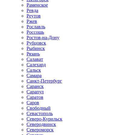
Раменское
Ревда
Реутов
Ржев
Рославль
Россошь
Ростов-на-Дону
Рубцовск
Рыбинск
Рязань
Салават
Салехард
Сальск
Самара
Санкт-Петербург
Саранск
Сарапул
Саратов
Саров
Свободный
Севастополь
Северо-Курильск
Северодвинск
Североморск