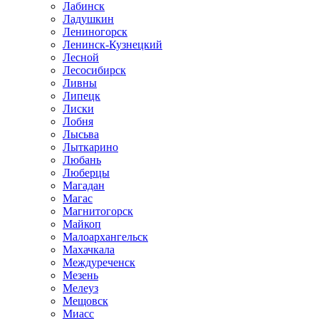
Лабинск
Ладушкин
Лениногорск
Ленинск-Кузнецкий
Лесной
Лесосибирск
Ливны
Липецк
Лиски
Лобня
Лысьва
Лыткарино
Любань
Люберцы
Магадан
Магас
Магнитогорск
Майкоп
Малоархангельск
Махачкала
Междуреченск
Мезень
Мелеуз
Мещовск
Миасс