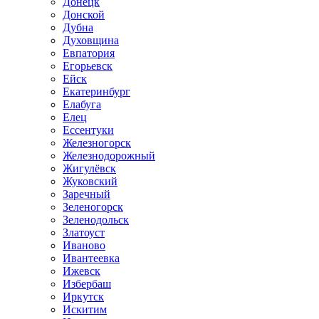
Донецк
Донской
Дубна
Духовщина
Евпатория
Егорьевск
Ейск
Екатеринбург
Елабуга
Елец
Ессентуки
Железногорск
Железнодорожный
Жигулёвск
Жуковский
Заречный
Зеленогорск
Зеленодольск
Златоуст
Иваново
Ивантеевка
Ижевск
Избербаш
Иркутск
Искитим