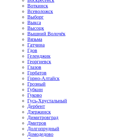
Воскресенск
Воткинск
Всеволожск
Выборг
Выкса
Высоцк
Вышний Волочёк
Вязьма
Гатчина
Гдов
Геленджик
Георгиевск
Глазов
Горбатов
Горно-Алтайск
Грозный
Губкин
Гуково
Гусь-Хрустальный
Дербент
Дзержинск
Димитровград
Дмитров
Долгопрудный
Домодедово