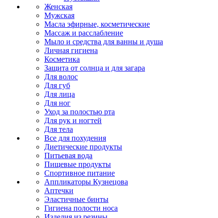
Женская
Мужская
Масла эфирные, косметические
Массаж и расслабление
Мыло и средства для ванны и душа
Личная гигиена
Косметика
Защита от солнца и для загара
Для волос
Для губ
Для лица
Для ног
Уход за полостью рта
Для рук и ногтей
Для тела
Все для похудения
Диетические продукты
Питьевая вода
Пищевые продукты
Спортивное питание
Аппликаторы Кузнецова
Аптечки
Эластичные бинты
Гигиена полости носа
Изделия из резины