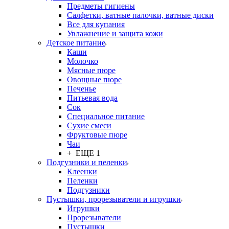
Предметы гигиены
Салфетки, ватные палочки, ватные диски
Все для купания
Увлажнение и защита кожи
Детское питание
Каши
Молочко
Мясные пюре
Овощные пюре
Печенье
Питьевая вода
Сок
Специальное питание
Сухие смеси
Фруктовые пюре
Чаи
+ ЕЩЕ 1
Подгузники и пеленки
Клеенки
Пеленки
Подгузники
Пустышки, прорезыватели и игрушки
Игрушки
Прорезыватели
Пустышки