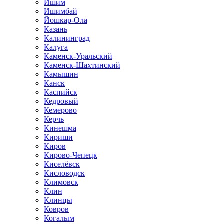
Ишим
Ишимбай
Йошкар-Ола
Казань
Калининград
Калуга
Каменск-Уральский
Каменск-Шахтинский
Камышин
Канск
Каспийск
Кедровый
Кемерово
Керчь
Кинешма
Кириши
Киров
Кирово-Чепецк
Киселёвск
Кисловодск
Климовск
Клин
Клинцы
Ковров
Когалым