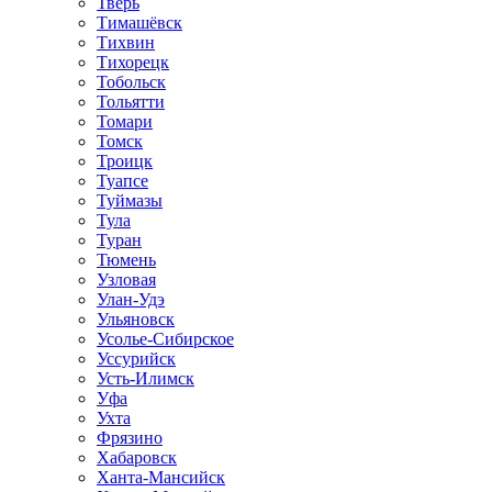
Тверь
Тимашёвск
Тихвин
Тихорецк
Тобольск
Тольятти
Томари
Томск
Троицк
Туапсе
Туймазы
Тула
Туран
Тюмень
Узловая
Улан-Удэ
Ульяновск
Усолье-Сибирское
Уссурийск
Усть-Илимск
Уфа
Ухта
Фрязино
Хабаровск
Ханта-Мансийск