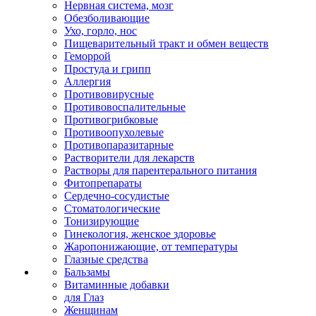
Нервная система, мозг
Обезболивающие
Ухо, горло, нос
Пищеварительный тракт и обмен веществ
Геморрой
Простуда и грипп
Аллергия
Противовирусные
Противовоспалительные
Противогрибковые
Противоопухолевые
Противопаразитарные
Растворители для лекарств
Растворы для парентерального питания
Фитопрепараты
Сердечно-сосудистые
Стоматологические
Тонизирующие
Гинекология, женское здоровье
Жаропонижающие, от температуры
Глазные средства
Бальзамы
Витаминные добавки
для Глаз
Женщинам