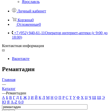
Ярославль
Личный кабинет
Корзина
0
Отложенные
0
+7 (952) 940-61-11
Оператор интернет-аптеки (с 9:00 до
18:00)
Контактная информация
Вконтакте
Ремантадин
Главная
—
Каталог
—
Ремантадин
А
Б
В
Г
Д
Е
Ж
З
И
Й
К
Л
М
Н
О
П
Р
С
Т
У
Ф
Х
Ц
Ч
Ш
Щ
Э
Ю
Я
A-Z
0-9