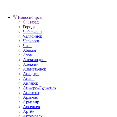
Новосибирск
Назад
Города
Чебоксары
Челябинск
Черкесск
Чита
Абакан
Азов
Александров
Алексин
Альметьевск
Анадырь
Анапа
Ангарск
Анжеро-Судженск
Апатиты
Арзамас
Армавир
Арсеньев
Артём
Артёмовск