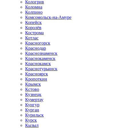
Кологрив
Коломна
Колпино
Комсомольск-на-Амуре
Копейск
Королёв
Кострома
Котлас
Красногорск
Краснодар
Краснознаменск
Краснокаменск
Краснокамск
Краснотурьинск
Красноярск
Кропоткин
Крымск
Кстово
Кузнецк
Кумертау
Кунгур
Курган
Курильск
Курск
Кызыл