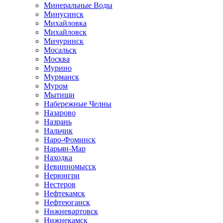
Минеральные Воды
Минусинск
Михайловка
Михайловск
Мичуринск
Мосальск
Москва
Мурино
Мурманск
Муром
Мытищи
Набережные Челны
Назарово
Назрань
Нальчик
Наро-Фоминск
Нарьян-Мар
Находка
Невинномысск
Нерюнгри
Нестеров
Нефтекамск
Нефтеюганск
Нижневартовск
Нижнекамск