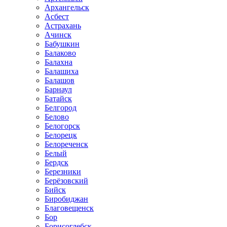
Архангельск
Асбест
Астрахань
Ачинск
Бабушкин
Балаково
Балахна
Балашиха
Балашов
Барнаул
Батайск
Белгород
Белово
Белогорск
Белорецк
Белореченск
Белый
Бердск
Березники
Берёзовский
Бийск
Биробиджан
Благовещенск
Бор
Борисоглебск