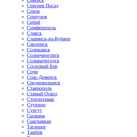
Северск
Сергиев Посад
Серов
Серпухов
Сибай
Симферополь
Славск
Славянск-на-Кубани
Смоленск
Соликамск
Солнечногорск
Сольвычегодск
Сосновый Бор
Сочи
Спас-Деменск
Среднеколымск
Ставрополь
Старый Оскол
Стерлитамак
Ступино
Сургут
Сызрань
Сыктывкар
Таганрог
Тамбов