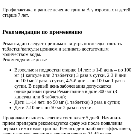
Профилактика и раннее лечение гриппа А у взрослых и детей
старше 7 лет.
Рекомендации по применению
Ремантадин следует принимать внутрь после еды: глотать
таблетки/капсулы целиком и запивать достаточным
количеством воды.
Рекомендуемые дозы:
Взрослые и подростки старше 14 лет: в 1-й день – по 100
мг (1 капсуле или 2 таблетки) 3 раза в сутки, 2-3-й дни –
по 100 мг 2 раза в сутки, 4-5-й дни – по 100 мг 1 раз в
сутки. В первый день заболевания допускается
однократный прием Ремантадина в дозе 300 мг (3
капсулы или 6 таблеток);
Дети 11-14 лет: по 50 мг (1 таблетке) 3 раза в сутки;
Дети 7-10 лет: по 50 мг 2 раза в сутки.
Продолжительность лечения составляет 5 дней. Начинать
прием препарата рекомендуется сразу же после появления
первых симптомов гриппа. Ремантадин наиболее эффективен,
если начинать лечение в течение первых 24-48 часов.