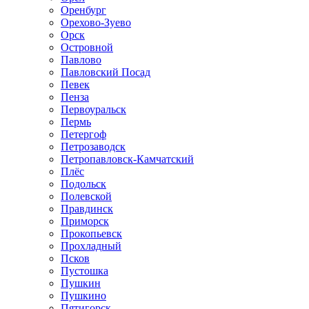
Оренбург
Орехово-Зуево
Орск
Островной
Павлово
Павловский Посад
Певек
Пенза
Первоуральск
Пермь
Петергоф
Петрозаводск
Петропавловск-Камчатский
Плёс
Подольск
Полевской
Правдинск
Приморск
Прокопьевск
Прохладный
Псков
Пустошка
Пушкин
Пушкино
Пятигорск