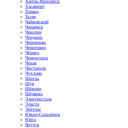
Ханты-Мансийск
Хасавюрт
Химки
Холм
Чайковский
Чапаевск
Чекалин
Чердынь
Черемхово
Череповец
Чёрмоз
Черногорск
Чехов
Чистополь
Чухлома
Шахты
Шуя
Щёкино
Щёлково
Электросталь
Элиста
Энгельс
Южно-Сахалинск
Юрга
Якутск