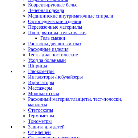
Корректирующее белье
Лечебная одежда
Медицинские внутриматочные спирали
Ортопедические изделия
Перевязочные материалы
Презервативы, гель-смазки
Гель смазки
Растворы для линз и глаз
Расходные изделия
Тесты диагностические
Уход за больными
Шприцы
Глюкометры
Ингаляторы /небулайзеры
Ирригаторы
Массажеры
Молокоотсосы
Расходный материал/ланцеты, тест-полоски,
манжеты
Стетоскопы
Термометры
Тонометры
Защита для детей
От клещей
От летающих насекомых