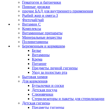
Гематоген и батончики
Пивные дрожжи
прочие БАД для внутреннего применения
Рыбий жир и омега-3
Фиточай/чай
Витамин С
Комплексы
Витаминные препараты
Минеральные вещества
Поливитамины
Беременным и кормящим
Белье
Витамины
Крема
Питание
Предметы личной гигиены
Уход за полостью рта
Бытовая химия
Для кормления
Бутылочки и соски
Детская посуда
Слюнявчики
Стерилизаторы и пакеты для стерилизации
Детская гигиена
Предметы гигиены