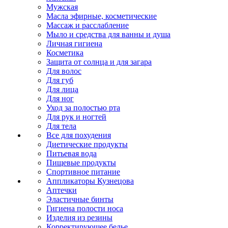
Мужская
Масла эфирные, косметические
Массаж и расслабление
Мыло и средства для ванны и душа
Личная гигиена
Косметика
Защита от солнца и для загара
Для волос
Для губ
Для лица
Для ног
Уход за полостью рта
Для рук и ногтей
Для тела
Все для похудения
Диетические продукты
Питьевая вода
Пищевые продукты
Спортивное питание
Аппликаторы Кузнецова
Аптечки
Эластичные бинты
Гигиена полости носа
Изделия из резины
Корректирующее белье