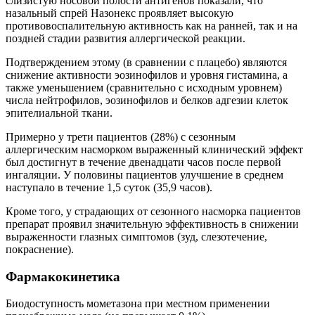
слизистую носовой полости антигенов показали, что
назальный спрей Назонекс проявляет высокую
противовоспалительную активность как на ранней, так и на
поздней стадии развития аллергической реакции.
Подтверждением этому (в сравнении с плацебо) являются
снижение активности эозинофилов и уровня гистамина, а
также уменьшением (сравнительно с исходным уровнем)
числа нейтрофилов, эозинофилов и белков адгезии клеток
эпителиальной ткани.
Примерно у трети пациентов (28%) с сезонным
аллергическим насморком выраженный клинический эффект
был достигнут в течение двенадцати часов после первой
ингаляции. У половины пациентов улучшение в среднем
наступало в течение 1,5 суток (35,9 часов).
Кроме того, у страдающих от сезонного насморка пациентов
препарат проявил значительную эффективность в снижении
выраженности глазных симптомов (зуд, слезотечение,
покраснение).
Фармакокинетика
Биодоступность мометазона при местном применении