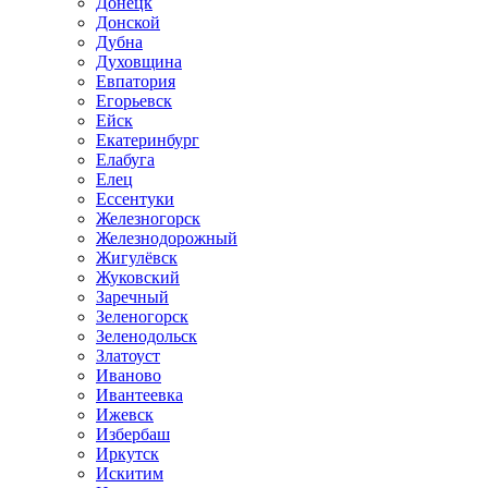
Донецк
Донской
Дубна
Духовщина
Евпатория
Егорьевск
Ейск
Екатеринбург
Елабуга
Елец
Ессентуки
Железногорск
Железнодорожный
Жигулёвск
Жуковский
Заречный
Зеленогорск
Зеленодольск
Златоуст
Иваново
Ивантеевка
Ижевск
Избербаш
Иркутск
Искитим