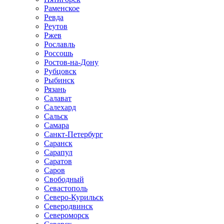
Раменское
Ревда
Реутов
Ржев
Рославль
Россошь
Ростов-на-Дону
Рубцовск
Рыбинск
Рязань
Салават
Салехард
Сальск
Самара
Санкт-Петербург
Саранск
Сарапул
Саратов
Саров
Свободный
Севастополь
Северо-Курильск
Северодвинск
Североморск