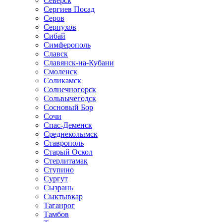
Северск
Сергиев Посад
Серов
Серпухов
Сибай
Симферополь
Славск
Славянск-на-Кубани
Смоленск
Соликамск
Солнечногорск
Сольвычегодск
Сосновый Бор
Сочи
Спас-Деменск
Среднеколымск
Ставрополь
Старый Оскол
Стерлитамак
Ступино
Сургут
Сызрань
Сыктывкар
Таганрог
Тамбов