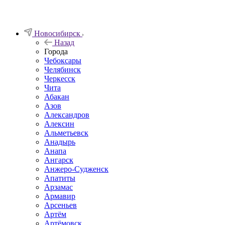
Новосибирск
Назад
Города
Чебоксары
Челябинск
Черкесск
Чита
Абакан
Азов
Александров
Алексин
Альметьевск
Анадырь
Анапа
Ангарск
Анжеро-Судженск
Апатиты
Арзамас
Армавир
Арсеньев
Артём
Артёмовск