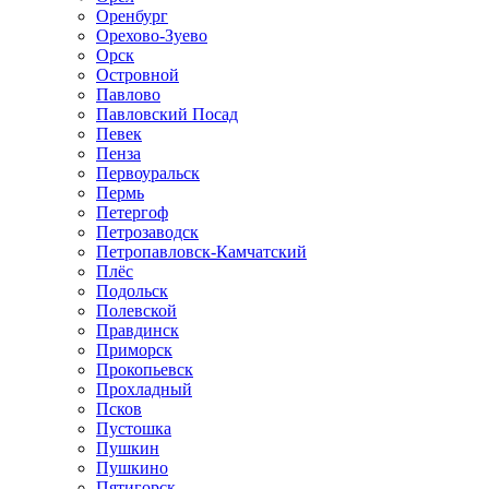
Оренбург
Орехово-Зуево
Орск
Островной
Павлово
Павловский Посад
Певек
Пенза
Первоуральск
Пермь
Петергоф
Петрозаводск
Петропавловск-Камчатский
Плёс
Подольск
Полевской
Правдинск
Приморск
Прокопьевск
Прохладный
Псков
Пустошка
Пушкин
Пушкино
Пятигорск