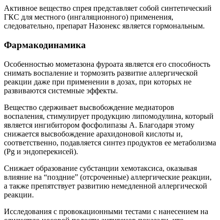
Активное вещество спрея представляет собой синтетический
ГКС для местного (ингаляционного) применения,
следовательно, препарат Назонекс является гормональным.
Фармакодинамика
Особенностью мометазона фуроата является его способность
снимать воспаление и тормозить развитие аллергической
реакции даже при применении в дозах, при которых не
развиваются системные эффекты.
Вещество сдерживает высвобождение медиаторов
воспаления, стимулирует продукцию липомодулина, который
является ингибитором фосфолипазы А. Благодаря этому
снижается высвобождение арахидоновой кислоты и,
соответственно, подавляется синтез продуктов ее метаболизма
(Pg и эндоперекисей).
Снижает образование субстанции хемотаксиса, оказывая
влияние на “поздние” (отсроченные) аллергические реакции,
а также препятствует развитию немедленной аллергической
реакции.
Исследования с провокационными тестами с нанесением на