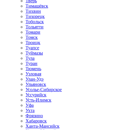
Тверь
Тимашёвск
Тихвин
Тихорецк
Тобольск
Тольятти
Томари
Томск
Троицк
Туапсе
Туймазы
Тула
Туран
Тюмень
Узловая
Улан-Удэ
Ульяновск
Усолье-Сибирское
Уссурийск
Усть-Илимск
Уфа
Ухта
Фрязино
Хабаровск
Ханта-Мансийск