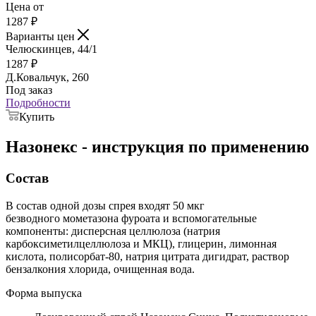
Цена от
1287
₽
Варианты цен
Челюскинцев, 44/1
1287
₽
Д.Ковальчук, 260
Под заказ
Подробности
Купить
Назонекс - инструкция по применению
Состав
В состав одной дозы спрея входят 50 мкг
безводного мометазона фуроата и вспомогательные
компоненты: дисперсная целлюлоза (натрия
карбоксиметилцеллюлоза и МКЦ), глицерин, лимонная
кислота, полисорбат-80, натрия цитрата дигидрат, раствор
бензалкония хлорида, очищенная вода.
Форма выпуска