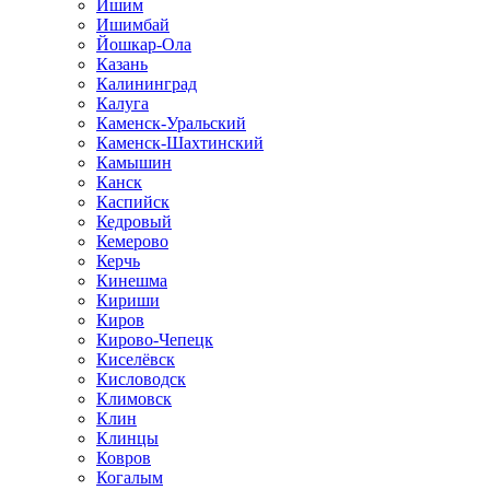
Ишим
Ишимбай
Йошкар-Ола
Казань
Калининград
Калуга
Каменск-Уральский
Каменск-Шахтинский
Камышин
Канск
Каспийск
Кедровый
Кемерово
Керчь
Кинешма
Кириши
Киров
Кирово-Чепецк
Киселёвск
Кисловодск
Климовск
Клин
Клинцы
Ковров
Когалым