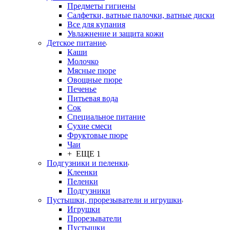
Предметы гигиены
Салфетки, ватные палочки, ватные диски
Все для купания
Увлажнение и защита кожи
Детское питание
Каши
Молочко
Мясные пюре
Овощные пюре
Печенье
Питьевая вода
Сок
Специальное питание
Сухие смеси
Фруктовые пюре
Чаи
+ ЕЩЕ 1
Подгузники и пеленки
Клеенки
Пеленки
Подгузники
Пустышки, прорезыватели и игрушки
Игрушки
Прорезыватели
Пустышки