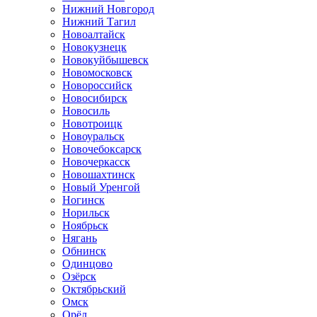
Нижний Новгород
Нижний Тагил
Новоалтайск
Новокузнецк
Новокуйбышевск
Новомосковск
Новороссийск
Новосибирск
Новосиль
Новотроицк
Новоуральск
Новочебоксарск
Новочеркасск
Новошахтинск
Новый Уренгой
Ногинск
Норильск
Ноябрьск
Нягань
Обнинск
Одинцово
Озёрск
Октябрьский
Омск
Орёл