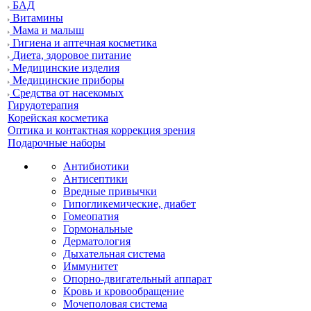
БАД
Витамины
Мама и малыш
Гигиена и аптечная косметика
Диета, здоровое питание
Медицинские изделия
Медицинские приборы
Средства от насекомых
Гирудотерапия
Корейская косметика
Оптика и контактная коррекция зрения
Подарочные наборы
Антибиотики
Антисептики
Вредные привычки
Гипогликемические, диабет
Гомеопатия
Гормональные
Дерматология
Дыхательная система
Иммунитет
Опорно-двигательный аппарат
Кровь и кровообращение
Мочеполовая система