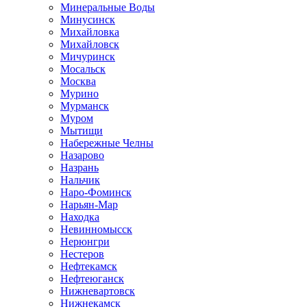
Минеральные Воды
Минусинск
Михайловка
Михайловск
Мичуринск
Мосальск
Москва
Мурино
Мурманск
Муром
Мытищи
Набережные Челны
Назарово
Назрань
Нальчик
Наро-Фоминск
Нарьян-Мар
Находка
Невинномысск
Нерюнгри
Нестеров
Нефтекамск
Нефтеюганск
Нижневартовск
Нижнекамск