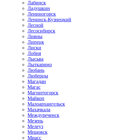
Лабинск
Ладушкин
Лениногорск
Ленинск-Кузнецкий
Лесной
Лесосибирск
Ливны
Липецк
Лиски
Лобня
Лысьва
Лыткарино
Любань
Люберцы
Магадан
Магас
Магнитогорск
Майкоп
Малоархангельск
Махачкала
Междуреченск
Мезень
Мелеуз
Мещовск
Миасс