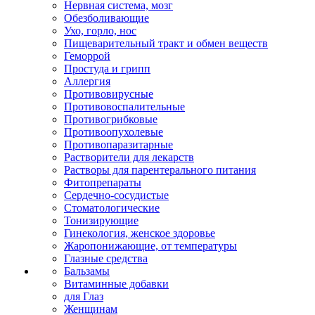
Нервная система, мозг
Обезболивающие
Ухо, горло, нос
Пищеварительный тракт и обмен веществ
Геморрой
Простуда и грипп
Аллергия
Противовирусные
Противовоспалительные
Противогрибковые
Противоопухолевые
Противопаразитарные
Растворители для лекарств
Растворы для парентерального питания
Фитопрепараты
Сердечно-сосудистые
Стоматологические
Тонизирующие
Гинекология, женское здоровье
Жаропонижающие, от температуры
Глазные средства
Бальзамы
Витаминные добавки
для Глаз
Женщинам