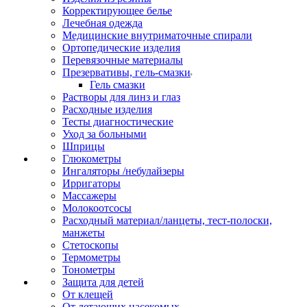
Корректирующее белье
Лечебная одежда
Медицинские внутриматочные спирали
Ортопедические изделия
Перевязочные материалы
Презервативы, гель-смазки
Гель смазки
Растворы для линз и глаз
Расходные изделия
Тесты диагностические
Уход за больными
Шприцы
Глюкометры
Ингаляторы /небулайзеры
Ирригаторы
Массажеры
Молокоотсосы
Расходный материал/ланцеты, тест-полоски,
манжеты
Стетоскопы
Термометры
Тонометры
Защита для детей
От клещей
От летающих насекомых