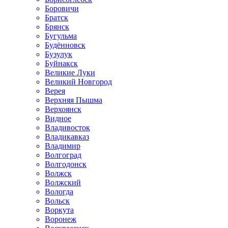
Боровичи
Братск
Брянск
Бугульма
Будённовск
Бузулук
Буйнакск
Великие Луки
Великий Новгород
Верея
Верхняя Пышма
Верхоянск
Видное
Владивосток
Владикавказ
Владимир
Волгоград
Волгодонск
Волжск
Волжский
Вологда
Вольск
Воркута
Воронеж