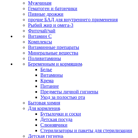
Мужчинам
Гематоген и батончики
Пивные дрожжи
прочие БАД для внутреннего применения
Рыбий жир и омега-3
Фиточай/чай
Витамин С
Комплексы
Витаминные препараты
Минеральные вещества
Поливитамины
Беременным и кормящим
Белье
Витамины
Крема
Питание
Предметы личной гигиены
Уход за полостью рта
Бытовая химия
Для кормления
Бутылочки и соски
Детская посуда
Слюнявчики
Стерилизаторы и пакеты для стерилизации
Детская гигиена