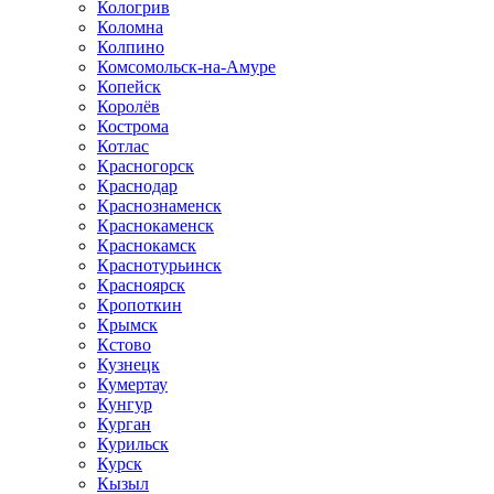
Кологрив
Коломна
Колпино
Комсомольск-на-Амуре
Копейск
Королёв
Кострома
Котлас
Красногорск
Краснодар
Краснознаменск
Краснокаменск
Краснокамск
Краснотурьинск
Красноярск
Кропоткин
Крымск
Кстово
Кузнецк
Кумертау
Кунгур
Курган
Курильск
Курск
Кызыл