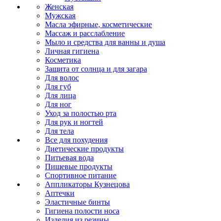
Женская
Мужская
Масла эфирные, косметические
Массаж и расслабление
Мыло и средства для ванны и душа
Личная гигиена
Косметика
Защита от солнца и для загара
Для волос
Для губ
Для лица
Для ног
Уход за полостью рта
Для рук и ногтей
Для тела
Все для похудения
Диетические продукты
Питьевая вода
Пищевые продукты
Спортивное питание
Аппликаторы Кузнецова
Аптечки
Эластичные бинты
Гигиена полости носа
Изделия из резины