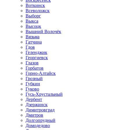
Воскресенск
Воткинск
Всеволожск
Выборг
Выкса
Высоцк
Вышний Волочёк
Вязьма
Гатчина
Гдов
Геленджик
Георгиевск
Глазов
Горбатов
Горно-Алтайск
Грозный
Губкин
Гуково
Гусь-Хрустальный
Дербент
Дзержинск
Димитровград
Дмитров
Долгопрудный
Домодедово