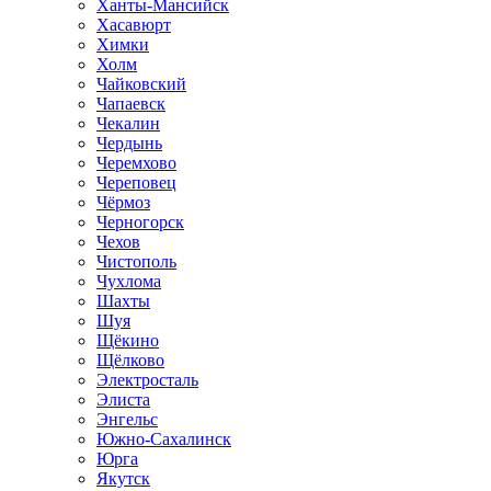
Ханты-Мансийск
Хасавюрт
Химки
Холм
Чайковский
Чапаевск
Чекалин
Чердынь
Черемхово
Череповец
Чёрмоз
Черногорск
Чехов
Чистополь
Чухлома
Шахты
Шуя
Щёкино
Щёлково
Электросталь
Элиста
Энгельс
Южно-Сахалинск
Юрга
Якутск