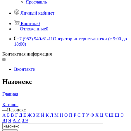
Ярославль
Личный кабинет
Корзина
0
Отложенные
0
+7 (952) 940-61-11
Оператор интернет-аптеки (с 9:00 до
18:00)
Контактная информация
Вконтакте
Назонекс
Главная
—
Каталог
—
Назонекс
А
Б
В
Г
Д
Е
Ж
З
И
Й
К
Л
М
Н
О
П
Р
С
Т
У
Ф
Х
Ц
Ч
Ш
Щ
Э
Ю
Я
A-Z
0-9