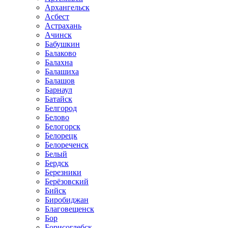
Архангельск
Асбест
Астрахань
Ачинск
Бабушкин
Балаково
Балахна
Балашиха
Балашов
Барнаул
Батайск
Белгород
Белово
Белогорск
Белорецк
Белореченск
Белый
Бердск
Березники
Берёзовский
Бийск
Биробиджан
Благовещенск
Бор
Борисоглебск