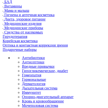
БАД
Витамины
Мама и малыш
Гигиена и аптечная косметика
Диета, здоровое питание
Медицинские изделия
Медицинские приборы
Средства от насекомых
Гирудотерапия
Корейская косметика
Оптика и контактная коррекция зрения
Подарочные наборы
Антибиотики
Антисептики
Вредные привычки
Гипогликемические, диабет
Гомеопатия
Гормональные
Дерматология
Дыхательная система
Иммунитет
Опорно-двигательный аппарат
Кровь и кровообращение
Мочеполовая система