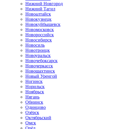
Нижний Новгород
Нижний Тагил
Новоалтайск
Новокузнецк
Новокуйбышевск
Новомосковск
Новороссийск
Новосибирск
Новосиль
Новотроицк
Новоуральск
Новочебоксарск
Новочеркасск
Новошахтинск
Новый Уренгой
Ногинск
Норильск
Ноябрьск
Нягань
Обнинск
Одинцово
Озёрск
Октябрьский
Омск
Орёл