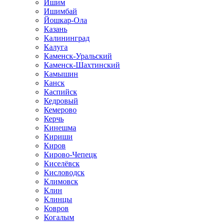
Ишим
Ишимбай
Йошкар-Ола
Казань
Калининград
Калуга
Каменск-Уральский
Каменск-Шахтинский
Камышин
Канск
Каспийск
Кедровый
Кемерово
Керчь
Кинешма
Кириши
Киров
Кирово-Чепецк
Киселёвск
Кисловодск
Климовск
Клин
Клинцы
Ковров
Когалым