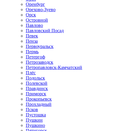
Оренбург
Орехово-Зуево
Орск
Островной
Павлово
Павловский Посад
Певек
Пенза
Первоуральск
Пермь
Петергоф
Петрозаводск
Петропавловск-Камчатский
Плёс
Подольск
Полевской
Правдинск
Приморск
Прокопьевск
Прохладный
Псков
Пустошка
Пушкин
Пушкино
Пятигорск