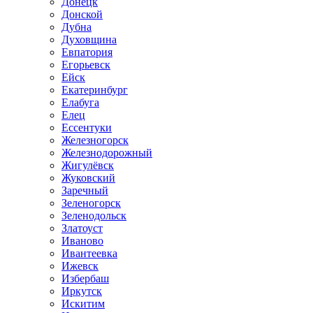
Донецк
Донской
Дубна
Духовщина
Евпатория
Егорьевск
Ейск
Екатеринбург
Елабуга
Елец
Ессентуки
Железногорск
Железнодорожный
Жигулёвск
Жуковский
Заречный
Зеленогорск
Зеленодольск
Златоуст
Иваново
Ивантеевка
Ижевск
Избербаш
Иркутск
Искитим