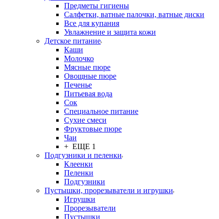
Предметы гигиены
Салфетки, ватные палочки, ватные диски
Все для купания
Увлажнение и защита кожи
Детское питание
Каши
Молочко
Мясные пюре
Овощные пюре
Печенье
Питьевая вода
Сок
Специальное питание
Сухие смеси
Фруктовые пюре
Чаи
+ ЕЩЕ 1
Подгузники и пеленки
Клеенки
Пеленки
Подгузники
Пустышки, прорезыватели и игрушки
Игрушки
Прорезыватели
Пустышки