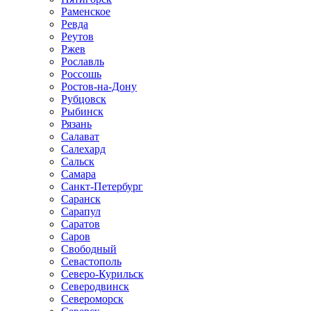
Раменское
Ревда
Реутов
Ржев
Рославль
Россошь
Ростов-на-Дону
Рубцовск
Рыбинск
Рязань
Салават
Салехард
Сальск
Самара
Санкт-Петербург
Саранск
Сарапул
Саратов
Саров
Свободный
Севастополь
Северо-Курильск
Северодвинск
Североморск