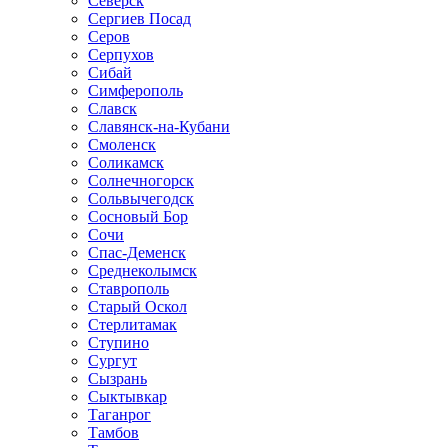
Северск
Сергиев Посад
Серов
Серпухов
Сибай
Симферополь
Славск
Славянск-на-Кубани
Смоленск
Соликамск
Солнечногорск
Сольвычегодск
Сосновый Бор
Сочи
Спас-Деменск
Среднеколымск
Ставрополь
Старый Оскол
Стерлитамак
Ступино
Сургут
Сызрань
Сыктывкар
Таганрог
Тамбов