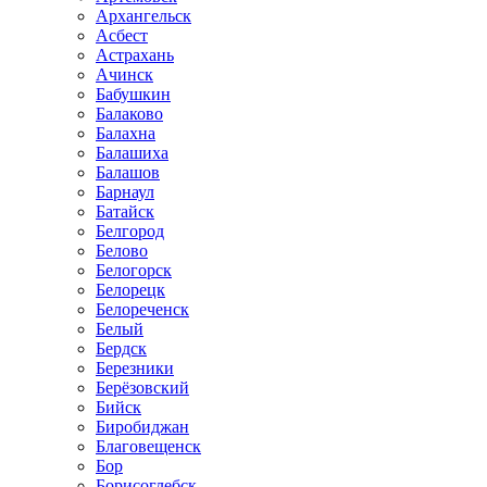
Архангельск
Асбест
Астрахань
Ачинск
Бабушкин
Балаково
Балахна
Балашиха
Балашов
Барнаул
Батайск
Белгород
Белово
Белогорск
Белорецк
Белореченск
Белый
Бердск
Березники
Берёзовский
Бийск
Биробиджан
Благовещенск
Бор
Борисоглебск