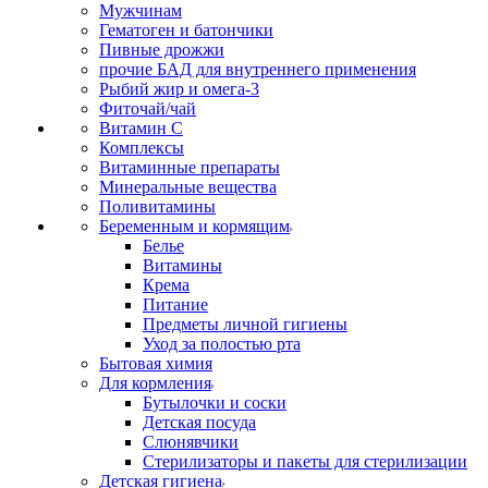
Мужчинам
Гематоген и батончики
Пивные дрожжи
прочие БАД для внутреннего применения
Рыбий жир и омега-3
Фиточай/чай
Витамин С
Комплексы
Витаминные препараты
Минеральные вещества
Поливитамины
Беременным и кормящим
Белье
Витамины
Крема
Питание
Предметы личной гигиены
Уход за полостью рта
Бытовая химия
Для кормления
Бутылочки и соски
Детская посуда
Слюнявчики
Стерилизаторы и пакеты для стерилизации
Детская гигиена