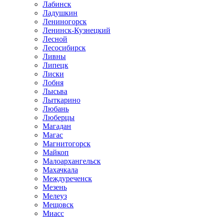
Лабинск
Ладушкин
Лениногорск
Ленинск-Кузнецкий
Лесной
Лесосибирск
Ливны
Липецк
Лиски
Лобня
Лысьва
Лыткарино
Любань
Люберцы
Магадан
Магас
Магнитогорск
Майкоп
Малоархангельск
Махачкала
Междуреченск
Мезень
Мелеуз
Мещовск
Миасс