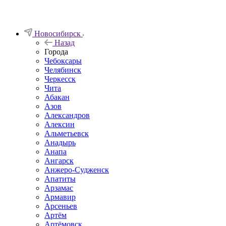
Новосибирск
Назад
Города
Чебоксары
Челябинск
Черкесск
Чита
Абакан
Азов
Александров
Алексин
Альметьевск
Анадырь
Анапа
Ангарск
Анжеро-Судженск
Апатиты
Арзамас
Армавир
Арсеньев
Артём
Артёмовск