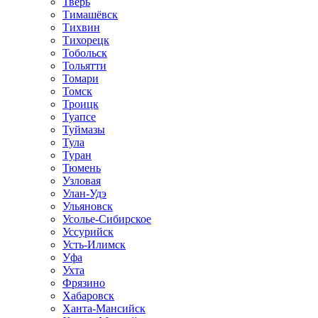
Тверь
Тимашёвск
Тихвин
Тихорецк
Тобольск
Тольятти
Томари
Томск
Троицк
Туапсе
Туймазы
Тула
Туран
Тюмень
Узловая
Улан-Удэ
Ульяновск
Усолье-Сибирское
Уссурийск
Усть-Илимск
Уфа
Ухта
Фрязино
Хабаровск
Ханта-Мансийск