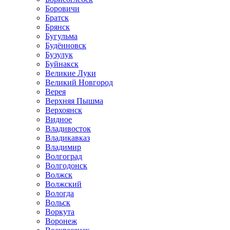
Боровичи
Братск
Брянск
Бугульма
Будённовск
Бузулук
Буйнакск
Великие Луки
Великий Новгород
Верея
Верхняя Пышма
Верхоянск
Видное
Владивосток
Владикавказ
Владимир
Волгоград
Волгодонск
Волжск
Волжский
Вологда
Вольск
Воркута
Воронеж