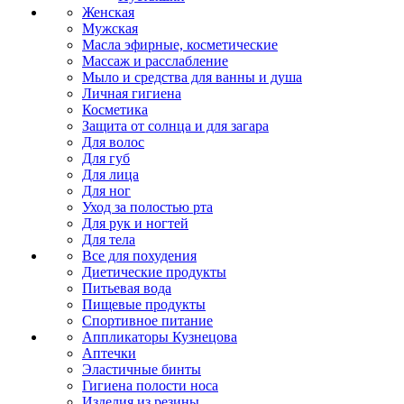
Женская
Мужская
Масла эфирные, косметические
Массаж и расслабление
Мыло и средства для ванны и душа
Личная гигиена
Косметика
Защита от солнца и для загара
Для волос
Для губ
Для лица
Для ног
Уход за полостью рта
Для рук и ногтей
Для тела
Все для похудения
Диетические продукты
Питьевая вода
Пищевые продукты
Спортивное питание
Аппликаторы Кузнецова
Аптечки
Эластичные бинты
Гигиена полости носа
Изделия из резины