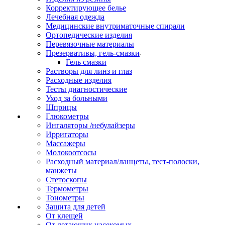
Корректирующее белье
Лечебная одежда
Медицинские внутриматочные спирали
Ортопедические изделия
Перевязочные материалы
Презервативы, гель-смазки
Гель смазки
Растворы для линз и глаз
Расходные изделия
Тесты диагностические
Уход за больными
Шприцы
Глюкометры
Ингаляторы /небулайзеры
Ирригаторы
Массажеры
Молокоотсосы
Расходный материал/ланцеты, тест-полоски,
манжеты
Стетоскопы
Термометры
Тонометры
Защита для детей
От клещей
От летающих насекомых