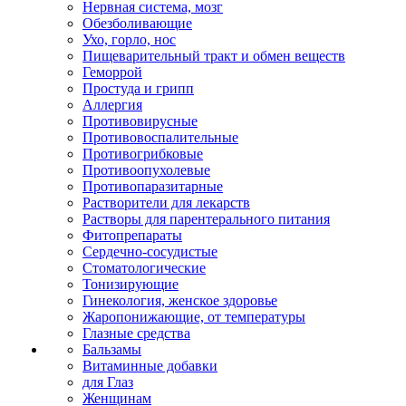
Нервная система, мозг
Обезболивающие
Ухо, горло, нос
Пищеварительный тракт и обмен веществ
Геморрой
Простуда и грипп
Аллергия
Противовирусные
Противовоспалительные
Противогрибковые
Противоопухолевые
Противопаразитарные
Растворители для лекарств
Растворы для парентерального питания
Фитопрепараты
Сердечно-сосудистые
Стоматологические
Тонизирующие
Гинекология, женское здоровье
Жаропонижающие, от температуры
Глазные средства
Бальзамы
Витаминные добавки
для Глаз
Женщинам