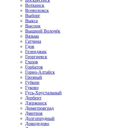
Воскресенск
Воткинск
Всеволожск
Выборг
Выкса
Высоцк
Вышний Волочёк
Вязьма
Гатчина
Гдов
Геленджик
Георгиевск
Глазов
Горбатов
Горно-Алтайск
Грозный
Губкин
Гуково
Гусь-Хрустальный
Дербент
Дзержинск
Димитровград
Дмитров
Долгопрудный
Домодедово