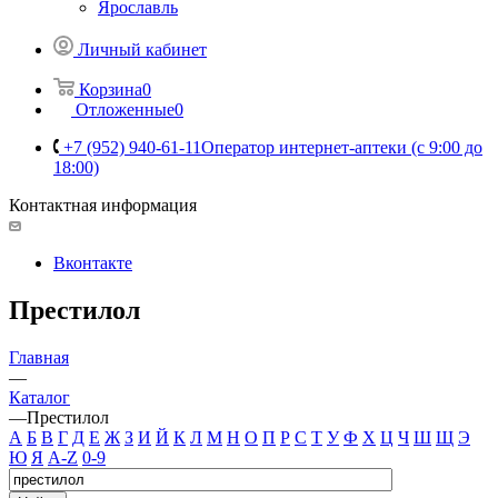
Ярославль
Личный кабинет
Корзина
0
Отложенные
0
+7 (952) 940-61-11
Оператор интернет-аптеки (с 9:00 до
18:00)
Контактная информация
Вконтакте
Престилол
Главная
—
Каталог
—
Престилол
А
Б
В
Г
Д
Е
Ж
З
И
Й
К
Л
М
Н
О
П
Р
С
Т
У
Ф
Х
Ц
Ч
Ш
Щ
Э
Ю
Я
A-Z
0-9