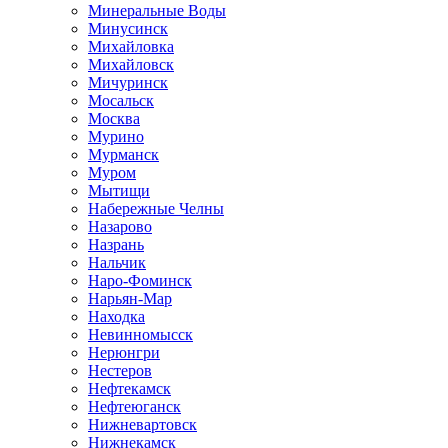
Минеральные Воды
Минусинск
Михайловка
Михайловск
Мичуринск
Мосальск
Москва
Мурино
Мурманск
Муром
Мытищи
Набережные Челны
Назарово
Назрань
Нальчик
Наро-Фоминск
Нарьян-Мар
Находка
Невинномысск
Нерюнгри
Нестеров
Нефтекамск
Нефтеюганск
Нижневартовск
Нижнекамск