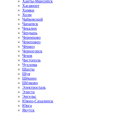
Ханты-Мансийск
Хасавюрт
Химки
Холм
Чайковский
Чапаевск
Чекалин
Чердынь
Черемхово
Череповец
Чёрмоз
Черногорск
Чехов
Чистополь
Чухлома
Шахты
Шуя
Щёкино
Щёлково
Электросталь
Элиста
Энгельс
Южно-Сахалинск
Юрга
Якутск