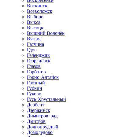
Воскресенск
Воткинск
Всеволожск
Выборг
Выкса
Высоцк
Вышний Волочёк
Вязьма
Гатчина
Гдов
Геленджик
Георгиевск
Глазов
Горбатов
Горно-Алтайск
Грозный
Губкин
Гуково
Гусь-Хрустальный
Дербент
Дзержинск
Димитровград
Дмитров
Долгопрудный
Домодедово