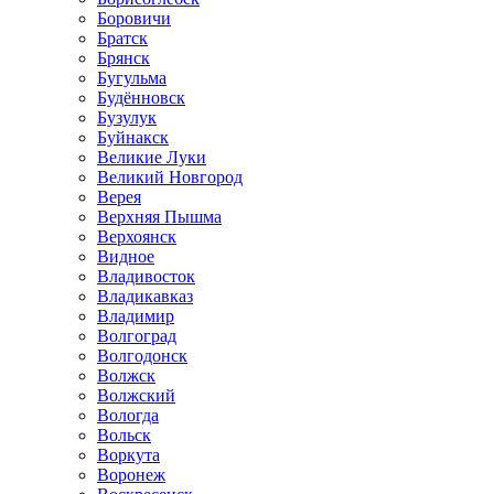
Боровичи
Братск
Брянск
Бугульма
Будённовск
Бузулук
Буйнакск
Великие Луки
Великий Новгород
Верея
Верхняя Пышма
Верхоянск
Видное
Владивосток
Владикавказ
Владимир
Волгоград
Волгодонск
Волжск
Волжский
Вологда
Вольск
Воркута
Воронеж