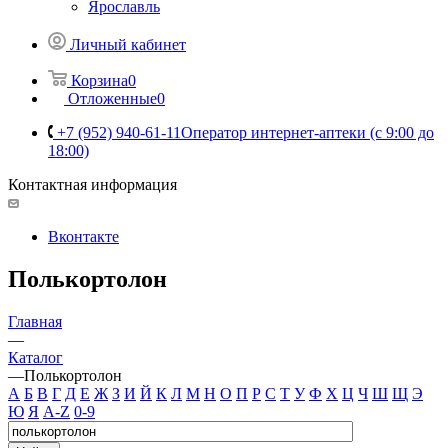
Ярославль
Личный кабинет
Корзина
0
Отложенные
0
+7 (952) 940-61-11
Оператор интернет-аптеки (с 9:00 до
18:00)
Контактная информация
Вконтакте
Полькортолон
Главная
—
Каталог
—
Полькортолон
А
Б
В
Г
Д
Е
Ж
З
И
Й
К
Л
М
Н
О
П
Р
С
Т
У
Ф
Х
Ц
Ч
Ш
Щ
Э
Ю
Я
A-Z
0-9