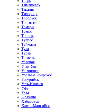
Тверь
Тимашёвск
Тихвин
Тихорецк
Тобольск
Тольятти
Томари
Томск
Троицк
Туапсе
Туймазы
Тула
Туран
Тюмень
Узловая
Улан-Удэ
Ульяновск
Усолье-Сибирское
Уссурийск
Усть-Илимск
Уфа
Ухта
Фрязино
Хабаровск
Ханта-Мансийск