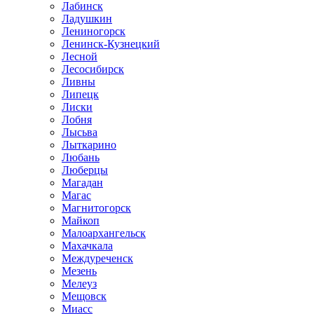
Лабинск
Ладушкин
Лениногорск
Ленинск-Кузнецкий
Лесной
Лесосибирск
Ливны
Липецк
Лиски
Лобня
Лысьва
Лыткарино
Любань
Люберцы
Магадан
Магас
Магнитогорск
Майкоп
Малоархангельск
Махачкала
Междуреченск
Мезень
Мелеуз
Мещовск
Миасс