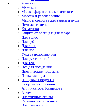
Женская
Мужская
Масла эфирные, косметические
Массаж и расслабление
Мыло и средства для ванны и душа
Личная гигиена
Косметика
Защита от солнца и для загара
Для волос
Для губ
Для лица
Для ног
Уход за полостью рта
Для рук и ногтей
Для тела
Все для похудения
Диетические продукты
Питьевая вода
Пищевые продукты
Спортивное питание
Аппликаторы Кузнецова
Аптечки
Эластичные бинты
Гигиена полости носа
Изделия из резины