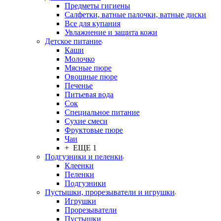
Предметы гигиены
Салфетки, ватные палочки, ватные диски
Все для купания
Увлажнение и защита кожи
Детское питание
Каши
Молочко
Мясные пюре
Овощные пюре
Печенье
Питьевая вода
Сок
Специальное питание
Сухие смеси
Фруктовые пюре
Чаи
+ ЕЩЕ 1
Подгузники и пеленки
Клеенки
Пеленки
Подгузники
Пустышки, прорезыватели и игрушки
Игрушки
Прорезыватели
Пустышки