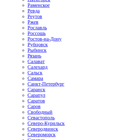
Раменское
Ревда
Реутов
Ржев
Рославль
Россошь
Ростов-на-Дону
Рубцовск
Рыбинск
Рязань
Салават
Салехард
Сальск
Самара
Санкт-Петербург
Саранск
Сарапул
Саратов
Саров
Свободный
Севастополь
Северо-Курильск
Северодвинск
Североморск