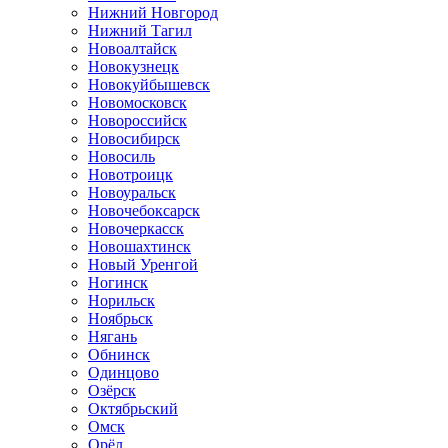
Нижний Новгород
Нижний Тагил
Новоалтайск
Новокузнецк
Новокуйбышевск
Новомосковск
Новороссийск
Новосибирск
Новосиль
Новотроицк
Новоуральск
Новочебоксарск
Новочеркасск
Новошахтинск
Новый Уренгой
Ногинск
Норильск
Ноябрьск
Нягань
Обнинск
Одинцово
Озёрск
Октябрьский
Омск
Орёл