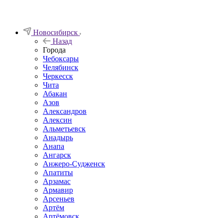
Новосибирск
Назад
Города
Чебоксары
Челябинск
Черкесск
Чита
Абакан
Азов
Александров
Алексин
Альметьевск
Анадырь
Анапа
Ангарск
Анжеро-Судженск
Апатиты
Арзамас
Армавир
Арсеньев
Артём
Артёмовск