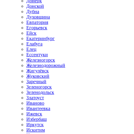
Донецк
Донской
Дубна
Духовщина
Евпатория
Егорьевск
Ейск
Екатеринбург
Елабуга
Елец
Ессентуки
Железногорск
Железнодорожный
Жигулёвск
Жуковский
Заречный
Зеленогорск
Зеленодольск
Златоуст
Иваново
Ивантеевка
Ижевск
Избербаш
Иркутск
Искитим