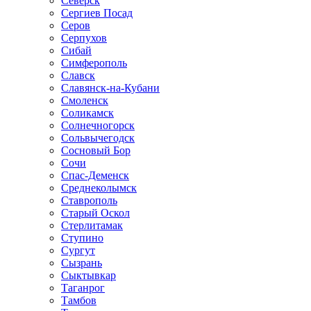
Северск
Сергиев Посад
Серов
Серпухов
Сибай
Симферополь
Славск
Славянск-на-Кубани
Смоленск
Соликамск
Солнечногорск
Сольвычегодск
Сосновый Бор
Сочи
Спас-Деменск
Среднеколымск
Ставрополь
Старый Оскол
Стерлитамак
Ступино
Сургут
Сызрань
Сыктывкар
Таганрог
Тамбов