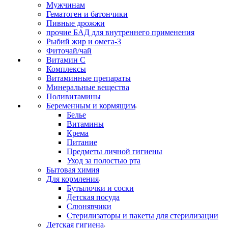
Мужчинам
Гематоген и батончики
Пивные дрожжи
прочие БАД для внутреннего применения
Рыбий жир и омега-3
Фиточай/чай
Витамин С
Комплексы
Витаминные препараты
Минеральные вещества
Поливитамины
Беременным и кормящим
Белье
Витамины
Крема
Питание
Предметы личной гигиены
Уход за полостью рта
Бытовая химия
Для кормления
Бутылочки и соски
Детская посуда
Слюнявчики
Стерилизаторы и пакеты для стерилизации
Детская гигиена