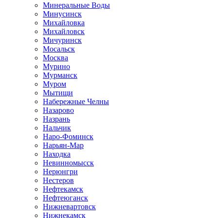
Минеральные Воды
Минусинск
Михайловка
Михайловск
Мичуринск
Мосальск
Москва
Мурино
Мурманск
Муром
Мытищи
Набережные Челны
Назарово
Назрань
Нальчик
Наро-Фоминск
Нарьян-Мар
Находка
Невинномысск
Нерюнгри
Нестеров
Нефтекамск
Нефтеюганск
Нижневартовск
Нижнекамск