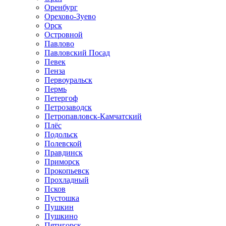
Оренбург
Орехово-Зуево
Орск
Островной
Павлово
Павловский Посад
Певек
Пенза
Первоуральск
Пермь
Петергоф
Петрозаводск
Петропавловск-Камчатский
Плёс
Подольск
Полевской
Правдинск
Приморск
Прокопьевск
Прохладный
Псков
Пустошка
Пушкин
Пушкино
Пятигорск