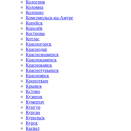
Кологрив
Коломна
Колпино
Комсомольск-на-Амуре
Копейск
Королёв
Кострома
Котлас
Красногорск
Краснодар
Краснознаменск
Краснокаменск
Краснокамск
Краснотурьинск
Красноярск
Кропоткин
Крымск
Кстово
Кузнецк
Кумертау
Кунгур
Курган
Курильск
Курск
Кызыл