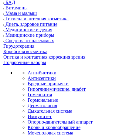
БАД
Витамины
Мама и малыш
Гигиена и аптечная косметика
Диета, здоровое питание
Медицинские изделия
Медицинские приборы
Средства от насекомых
Гирудотерапия
Корейская косметика
Оптика и контактная коррекция зрения
Подарочные наборы
Антибиотики
Антисептики
Вредные привычки
Гипогликемические, диабет
Гомеопатия
Гормональные
Дерматология
Дыхательная система
Иммунитет
Опорно-двигательный аппарат
Кровь и кровообращение
Мочеполовая система