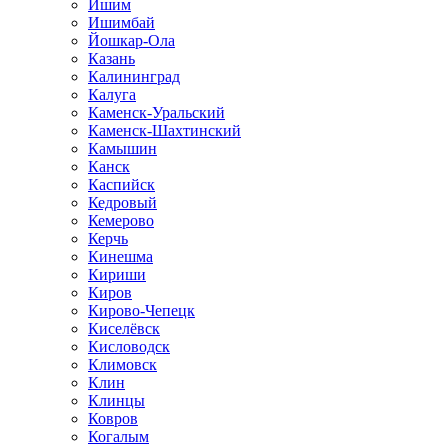
Ишим
Ишимбай
Йошкар-Ола
Казань
Калининград
Калуга
Каменск-Уральский
Каменск-Шахтинский
Камышин
Канск
Каспийск
Кедровый
Кемерово
Керчь
Кинешма
Кириши
Киров
Кирово-Чепецк
Киселёвск
Кисловодск
Климовск
Клин
Клинцы
Ковров
Когалым