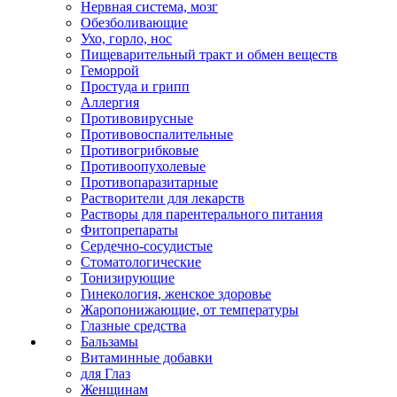
Нервная система, мозг
Обезболивающие
Ухо, горло, нос
Пищеварительный тракт и обмен веществ
Геморрой
Простуда и грипп
Аллергия
Противовирусные
Противовоспалительные
Противогрибковые
Противоопухолевые
Противопаразитарные
Растворители для лекарств
Растворы для парентерального питания
Фитопрепараты
Сердечно-сосудистые
Стоматологические
Тонизирующие
Гинекология, женское здоровье
Жаропонижающие, от температуры
Глазные средства
Бальзамы
Витаминные добавки
для Глаз
Женщинам