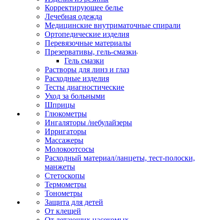
Корректирующее белье
Лечебная одежда
Медицинские внутриматочные спирали
Ортопедические изделия
Перевязочные материалы
Презервативы, гель-смазки
Гель смазки
Растворы для линз и глаз
Расходные изделия
Тесты диагностические
Уход за больными
Шприцы
Глюкометры
Ингаляторы /небулайзеры
Ирригаторы
Массажеры
Молокоотсосы
Расходный материал/ланцеты, тест-полоски,
манжеты
Стетоскопы
Термометры
Тонометры
Защита для детей
От клещей
От летающих насекомых