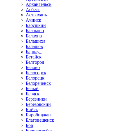
Архангельск
Асбест
Астрахань
Ачинск
Бабушкин
Балаково
Балахна
Балашиха
Балашов
Барнаул
Батайск
Белгород
Белово
Белогорск
Белорецк
Белореченск
Белый
Бердск
Березники
Берёзовский
Бийск
Биробиджан
Благовещенск
Бор
Борисоглебск