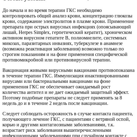
До начала и во время терапии ГКС необходимо
контролировать общий анализ крови, концентрацию глюкозы
крови, содержание электролитов в плазме крови. Применение
препарата при острых вирусных инфекциях (опоясывающий
лишай, Herpes Simplex, герпетический кератит), хроническом
активном вирусном гепатите В, полиомиелите, системных
микозах, паразитарных инвазиях, туберкулезе в анамнезе
(возможна реактивация заболевания) возможно только по
строгим показаниям и на фоне применения специфической
противомикробной или противовирусной терапии.
Вакцинация живыми вирусными вакцинами противопоказана
в течение терапии ГКС. Иммунизация инактивированными
вирусами или бактериальными вакцинами на фоне
применения ГКС не обеспечивает ожидаемый рост
количества антител и не дает ожидаемый защитный эффект.
Поэтому подобные препараты не следует применять за 8
недель до и в течение 2 недель после вакцинации.
Следует соблюдать осторожность в случае контакта пациента,
получающего лечение ГКС, с пациентами с ветряной оспой,
корью и другими контагиозными заболеваниями, т.к.
возрастает риск заболевания вышеперечисленными
инфекционными заболеваниями при случайном контакте с