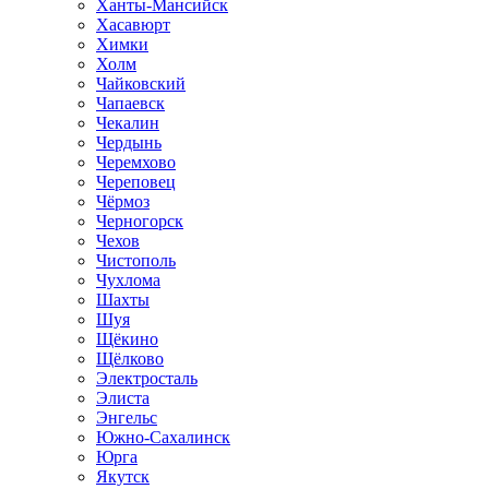
Ханты-Мансийск
Хасавюрт
Химки
Холм
Чайковский
Чапаевск
Чекалин
Чердынь
Черемхово
Череповец
Чёрмоз
Черногорск
Чехов
Чистополь
Чухлома
Шахты
Шуя
Щёкино
Щёлково
Электросталь
Элиста
Энгельс
Южно-Сахалинск
Юрга
Якутск