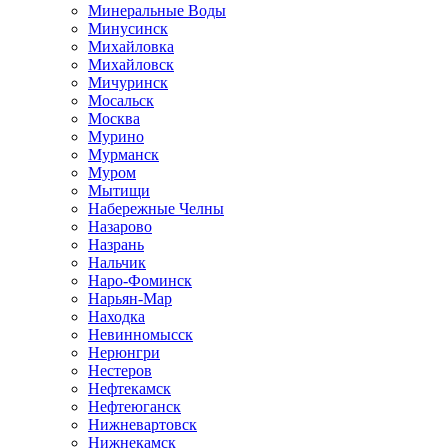
Минеральные Воды
Минусинск
Михайловка
Михайловск
Мичуринск
Мосальск
Москва
Мурино
Мурманск
Муром
Мытищи
Набережные Челны
Назарово
Назрань
Нальчик
Наро-Фоминск
Нарьян-Мар
Находка
Невинномысск
Нерюнгри
Нестеров
Нефтекамск
Нефтеюганск
Нижневартовск
Нижнекамск