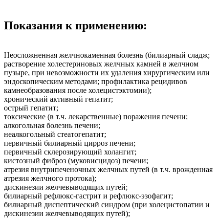
Показания к применению:
Неосложненная желчнокаменная болезнь (билиарный сладж;
растворение холестериновых желчных камней в желчном
пузыре, при невозможности их удаления хирургическим или
эндоскопическим методами; профилактика рецидивов
камнеобразования после холецистэктомии);
хронический активный гепатит;
острый гепатит;
токсические (в т.ч. лекарственные) поражения печени;
алкогольная болезнь печени;
неалкогольный стеатогепатит;
первичный билиарный цирроз печени;
первичный склерозирующий холангит;
кистозный фиброз (муковисцидоз) печени;
атрезия внутрипеченочных желчных путей (в т.ч. врожденная
атрезия желчного протока);
дискинезии желчевыводящих путей;
билиарный рефлюкс-гастрит и рефлюкс-эзофагит;
билиарный диспептический синдром (при холецистопатии и
дискинезии желчевыводящих путей);