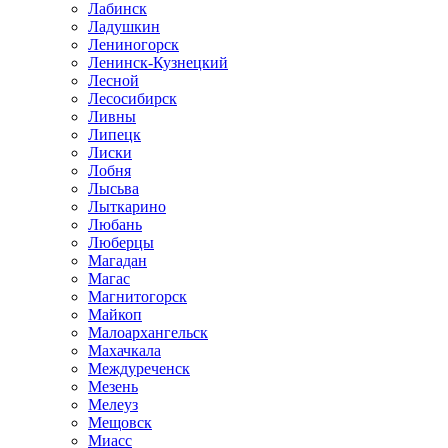
Лабинск
Ладушкин
Лениногорск
Ленинск-Кузнецкий
Лесной
Лесосибирск
Ливны
Липецк
Лиски
Лобня
Лысьва
Лыткарино
Любань
Люберцы
Магадан
Магас
Магнитогорск
Майкоп
Малоархангельск
Махачкала
Междуреченск
Мезень
Мелеуз
Мещовск
Миасс