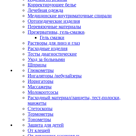
Корректирующее белье
Лечебная одежда
Медицинские внутриматочные спирали
Ортопедические изделия
Перевязочные материалы
Презервативы, гель-смазки
Гель смазки
Растворы для линз и глаз
Расходные изделия
Тесты диагностические
Уход за больными
Шприцы
Глюкометры
Ингаляторы /небулайзеры
Ирригаторы
Массажеры
Молокоотсосы
Расходный материал/ланцеты, тест-полоски,
манжеты
Стетоскопы
Термометры
Тонометры
Защита для детей
От клещей
От летающих насекомых