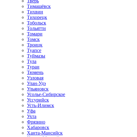
Тверь
Тимашёвск
Тихвин
Тихорецк
Тобольск
Тольятти
Томари
Томск
Троицк
Туапсе
Туймазы
Тула
Туран
Тюмень
Узловая
Улан-Удэ
Ульяновск
Усолье-Сибирское
Уссурийск
Усть-Илимск
Уфа
Ухта
Фрязино
Хабаровск
Ханта-Мансийск