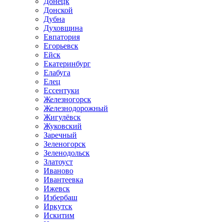
Донецк
Донской
Дубна
Духовщина
Евпатория
Егорьевск
Ейск
Екатеринбург
Елабуга
Елец
Ессентуки
Железногорск
Железнодорожный
Жигулёвск
Жуковский
Заречный
Зеленогорск
Зеленодольск
Златоуст
Иваново
Ивантеевка
Ижевск
Избербаш
Иркутск
Искитим