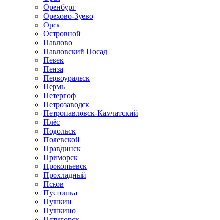
Оренбург
Орехово-Зуево
Орск
Островной
Павлово
Павловский Посад
Певек
Пенза
Первоуральск
Пермь
Петергоф
Петрозаводск
Петропавловск-Камчатский
Плёс
Подольск
Полевской
Правдинск
Приморск
Прокопьевск
Прохладный
Псков
Пустошка
Пушкин
Пушкино
Пятигорск