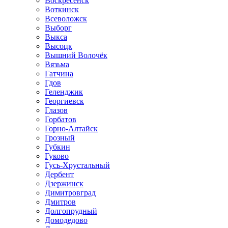
Воскресенск
Воткинск
Всеволожск
Выборг
Выкса
Высоцк
Вышний Волочёк
Вязьма
Гатчина
Гдов
Геленджик
Георгиевск
Глазов
Горбатов
Горно-Алтайск
Грозный
Губкин
Гуково
Гусь-Хрустальный
Дербент
Дзержинск
Димитровград
Дмитров
Долгопрудный
Домодедово