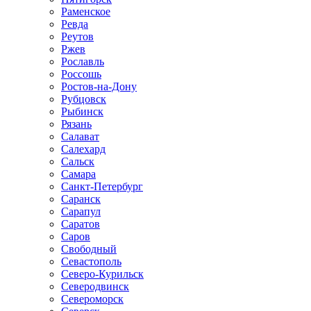
Раменское
Ревда
Реутов
Ржев
Рославль
Россошь
Ростов-на-Дону
Рубцовск
Рыбинск
Рязань
Салават
Салехард
Сальск
Самара
Санкт-Петербург
Саранск
Сарапул
Саратов
Саров
Свободный
Севастополь
Северо-Курильск
Северодвинск
Североморск