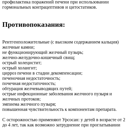
профилактика поражений печени при использовании
гормональных контрацептивов и цитостатиков.
Противопоказания:
Рентгенположительные (с высоким содержанием кальция)
желчные камни;
не функционирующий желчный пузырь;
желчно-желудочно-кишечный свищ;
острый холецистит;
острый холангит;
цирроз печени в стадии декомпенсации;
печеночная недостаточность;
почечная недостаточность;
обтурация желчевыводящих путей;
острые инфекционные заболевания желчного пузыря и
желчных протоков;
эмпиема желчного пузыря;
повышенная чувствительность к компонентам препарата.
С осторожностью применяют Урсосан: у детей в возрасте от 2
до 4 лет, так как возможно затруднение при проглатывании