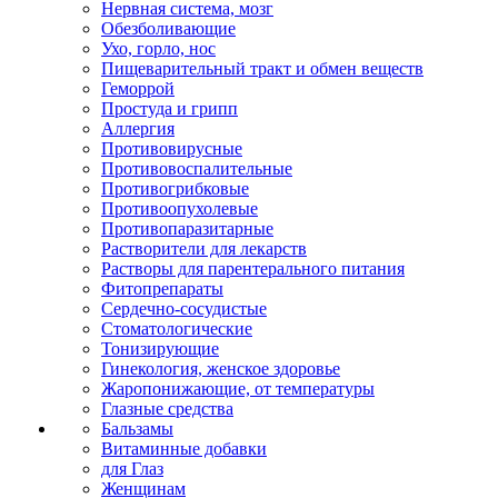
Нервная система, мозг
Обезболивающие
Ухо, горло, нос
Пищеварительный тракт и обмен веществ
Геморрой
Простуда и грипп
Аллергия
Противовирусные
Противовоспалительные
Противогрибковые
Противоопухолевые
Противопаразитарные
Растворители для лекарств
Растворы для парентерального питания
Фитопрепараты
Сердечно-сосудистые
Стоматологические
Тонизирующие
Гинекология, женское здоровье
Жаропонижающие, от температуры
Глазные средства
Бальзамы
Витаминные добавки
для Глаз
Женщинам