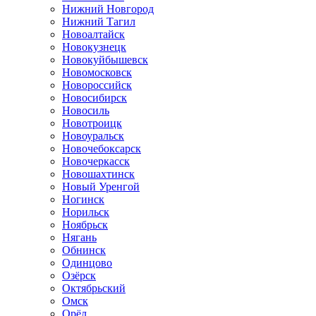
Нижний Новгород
Нижний Тагил
Новоалтайск
Новокузнецк
Новокуйбышевск
Новомосковск
Новороссийск
Новосибирск
Новосиль
Новотроицк
Новоуральск
Новочебоксарск
Новочеркасск
Новошахтинск
Новый Уренгой
Ногинск
Норильск
Ноябрьск
Нягань
Обнинск
Одинцово
Озёрск
Октябрьский
Омск
Орёл