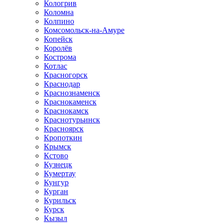
Кологрив
Коломна
Колпино
Комсомольск-на-Амуре
Копейск
Королёв
Кострома
Котлас
Красногорск
Краснодар
Краснознаменск
Краснокаменск
Краснокамск
Краснотурьинск
Красноярск
Кропоткин
Крымск
Кстово
Кузнецк
Кумертау
Кунгур
Курган
Курильск
Курск
Кызыл