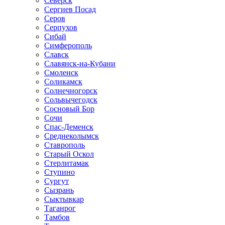
Северск
Сергиев Посад
Серов
Серпухов
Сибай
Симферополь
Славск
Славянск-на-Кубани
Смоленск
Соликамск
Солнечногорск
Сольвычегодск
Сосновый Бор
Сочи
Спас-Деменск
Среднеколымск
Ставрополь
Старый Оскол
Стерлитамак
Ступино
Сургут
Сызрань
Сыктывкар
Таганрог
Тамбов