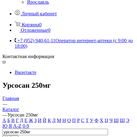
Ярославль
Личный кабинет
Корзина
0
Отложенные
0
+7 (952) 940-61-11
Оператор интернет-аптеки (с 9:00 до
18:00)
Контактная информация
Вконтакте
Урсосан 250мг
Главная
—
Каталог
—
Урсосан 250мг
А
Б
В
Г
Д
Е
Ж
З
И
Й
К
Л
М
Н
О
П
Р
С
Т
У
Ф
Х
Ц
Ч
Ш
Щ
Э
Ю
Я
A-Z
0-9