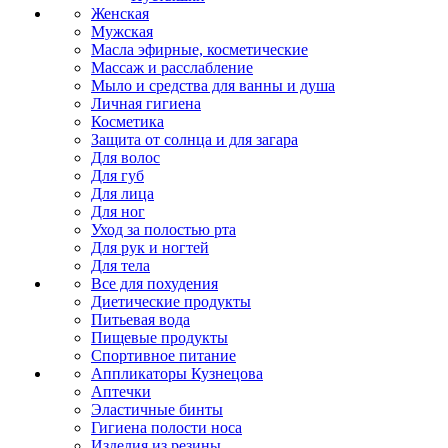
Женская
Мужская
Масла эфирные, косметические
Массаж и расслабление
Мыло и средства для ванны и душа
Личная гигиена
Косметика
Защита от солнца и для загара
Для волос
Для губ
Для лица
Для ног
Уход за полостью рта
Для рук и ногтей
Для тела
Все для похудения
Диетические продукты
Питьевая вода
Пищевые продукты
Спортивное питание
Аппликаторы Кузнецова
Аптечки
Эластичные бинты
Гигиена полости носа
Изделия из резины