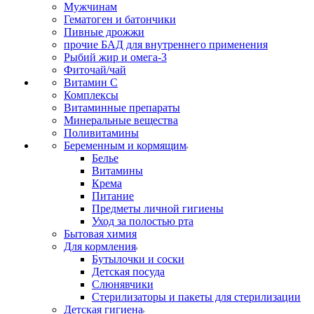
Мужчинам
Гематоген и батончики
Пивные дрожжи
прочие БАД для внутреннего применения
Рыбий жир и омега-3
Фиточай/чай
Витамин С
Комплексы
Витаминные препараты
Минеральные вещества
Поливитамины
Беременным и кормящим
Белье
Витамины
Крема
Питание
Предметы личной гигиены
Уход за полостью рта
Бытовая химия
Для кормления
Бутылочки и соски
Детская посуда
Слюнявчики
Стерилизаторы и пакеты для стерилизации
Детская гигиена