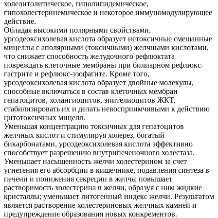
холелитолитическое, гиполипидемическое,
гипохолестеринемическое и некоторое иммуномодулирующее
действие.
Обладая высокими полярными свойствами,
урсодеоксихолевая кислота образует нетоксичные смешанные
мицеллы с аполярными (токсичными) желчными кислотами,
что снижает способность желудочного рефлюктата
повреждать клеточные мембраны при билиарном рефлюкс-
гастрите и рефлюкс-эзофагите. Кроме того,
урсодеоксихолевая кислота образует двойные молекулы,
способные включаться в состав клеточных мембран
гепатоцитов, холангиоцитов, эпителиоцитов ЖКТ,
стабилизировать их и делать невосприимчивыми к действию
цитотоксичных мицелл.
Уменьшая концентрацию токсичных для гепатоцитов
желчных кислот и стимулируя холерез, богатый
бикарбонатами, урсодеоксихолевая кислота эффективно
способствует разрешению внутрипеченочного холестаза.
Уменьшает насыщенность желчи холестерином за счет
угнетения его абсорбции в кишечнике, подавления синтеза в
печени и понижения секреции в желчь; повышает
растворимость холестерина в желчи, образуя с ним жидкие
кристаллы; уменьшает литогенный индекс желчи. Результатом
является растворение холестериновых желчных камней и
предупреждение образования новых конкрементов.