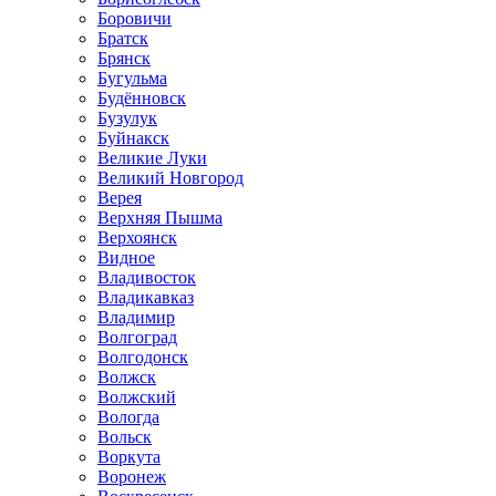
Боровичи
Братск
Брянск
Бугульма
Будённовск
Бузулук
Буйнакск
Великие Луки
Великий Новгород
Верея
Верхняя Пышма
Верхоянск
Видное
Владивосток
Владикавказ
Владимир
Волгоград
Волгодонск
Волжск
Волжский
Вологда
Вольск
Воркута
Воронеж