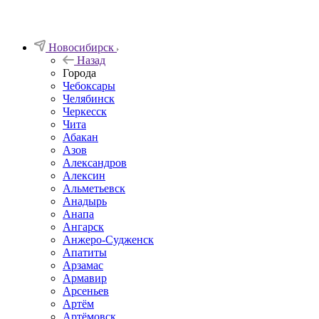
Новосибирск
Назад
Города
Чебоксары
Челябинск
Черкесск
Чита
Абакан
Азов
Александров
Алексин
Альметьевск
Анадырь
Анапа
Ангарск
Анжеро-Судженск
Апатиты
Арзамас
Армавир
Арсеньев
Артём
Артёмовск