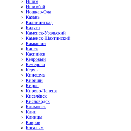
Ишим
Ишимбай
Йошкар-Ола
Казань
Калининград
Калуга
Каменск-Уральский
Каменск-Шахтинский
Камышин
Канск
Каспийск
Кедровый
Кемерово
Керчь
Кинешма
Кириши
Киров
Кирово-Чепецк
Киселёвск
Кисловодск
Климовск
Клин
Клинцы
Ковров
Когалым