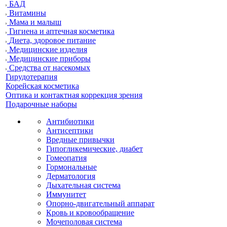
БАД
Витамины
Мама и малыш
Гигиена и аптечная косметика
Диета, здоровое питание
Медицинские изделия
Медицинские приборы
Средства от насекомых
Гирудотерапия
Корейская косметика
Оптика и контактная коррекция зрения
Подарочные наборы
Антибиотики
Антисептики
Вредные привычки
Гипогликемические, диабет
Гомеопатия
Гормональные
Дерматология
Дыхательная система
Иммунитет
Опорно-двигательный аппарат
Кровь и кровообращение
Мочеполовая система