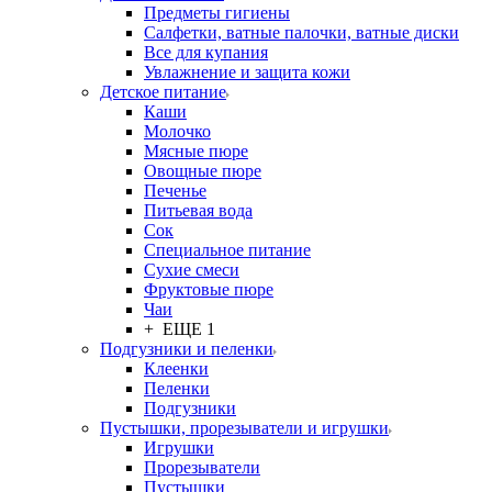
Предметы гигиены
Салфетки, ватные палочки, ватные диски
Все для купания
Увлажнение и защита кожи
Детское питание
Каши
Молочко
Мясные пюре
Овощные пюре
Печенье
Питьевая вода
Сок
Специальное питание
Сухие смеси
Фруктовые пюре
Чаи
+ ЕЩЕ 1
Подгузники и пеленки
Клеенки
Пеленки
Подгузники
Пустышки, прорезыватели и игрушки
Игрушки
Прорезыватели
Пустышки