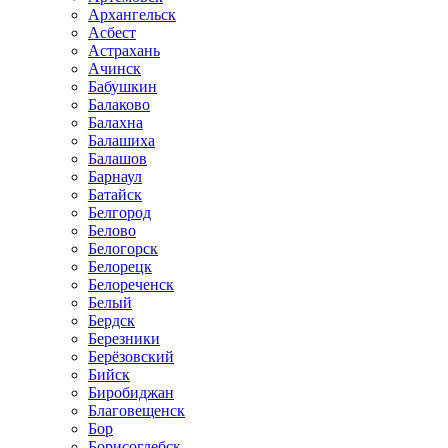
Архангельск
Асбест
Астрахань
Ачинск
Бабушкин
Балаково
Балахна
Балашиха
Балашов
Барнаул
Батайск
Белгород
Белово
Белогорск
Белорецк
Белореченск
Белый
Бердск
Березники
Берёзовский
Бийск
Биробиджан
Благовещенск
Бор
Борисоглебск