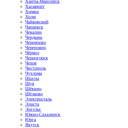
Ханты-Мансийск
Хасавюрт
Химки
Холм
Чайковский
Чапаевск
Чекалин
Чердынь
Черемхово
Череповец
Чёрмоз
Черногорск
Чехов
Чистополь
Чухлома
Шахты
Шуя
Щёкино
Щёлково
Электросталь
Элиста
Энгельс
Южно-Сахалинск
Юрга
Якутск