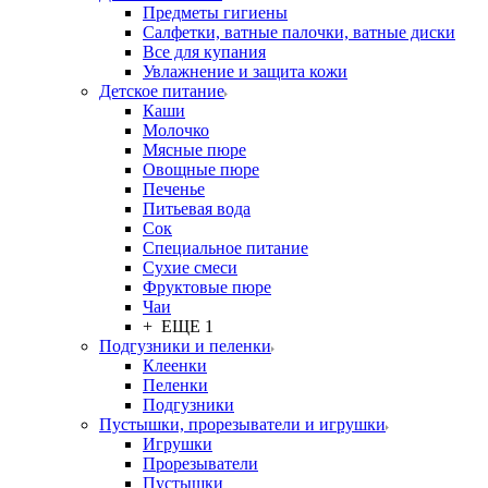
Предметы гигиены
Салфетки, ватные палочки, ватные диски
Все для купания
Увлажнение и защита кожи
Детское питание
Каши
Молочко
Мясные пюре
Овощные пюре
Печенье
Питьевая вода
Сок
Специальное питание
Сухие смеси
Фруктовые пюре
Чаи
+ ЕЩЕ 1
Подгузники и пеленки
Клеенки
Пеленки
Подгузники
Пустышки, прорезыватели и игрушки
Игрушки
Прорезыватели
Пустышки