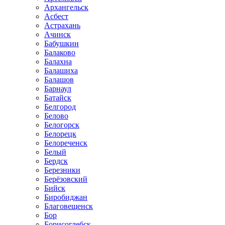
Архангельск
Асбест
Астрахань
Ачинск
Бабушкин
Балаково
Балахна
Балашиха
Балашов
Барнаул
Батайск
Белгород
Белово
Белогорск
Белорецк
Белореченск
Белый
Бердск
Березники
Берёзовский
Бийск
Биробиджан
Благовещенск
Бор
Борисоглебск