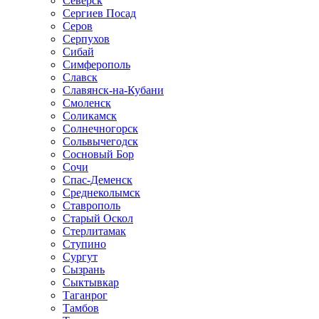
Северск
Сергиев Посад
Серов
Серпухов
Сибай
Симферополь
Славск
Славянск-на-Кубани
Смоленск
Соликамск
Солнечногорск
Сольвычегодск
Сосновый Бор
Сочи
Спас-Деменск
Среднеколымск
Ставрополь
Старый Оскол
Стерлитамак
Ступино
Сургут
Сызрань
Сыктывкар
Таганрог
Тамбов