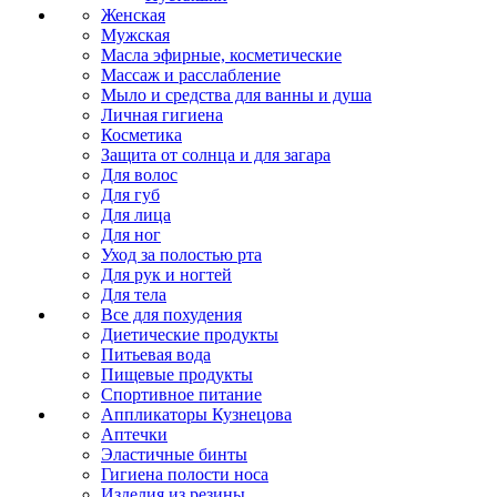
Женская
Мужская
Масла эфирные, косметические
Массаж и расслабление
Мыло и средства для ванны и душа
Личная гигиена
Косметика
Защита от солнца и для загара
Для волос
Для губ
Для лица
Для ног
Уход за полостью рта
Для рук и ногтей
Для тела
Все для похудения
Диетические продукты
Питьевая вода
Пищевые продукты
Спортивное питание
Аппликаторы Кузнецова
Аптечки
Эластичные бинты
Гигиена полости носа
Изделия из резины