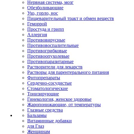
Нервная система, мозг
Обезболивающие
Ухо, горло, нос
Пищеварительный тракт и обмен веществ
Геморрой
Простуда и грипп
Аллергия
Противовирусные
Противовоспалительные
Противогрибковые
Противоопухолевые
Противопаразитарные
Растворители для лекарств
Растворы для парентерального питания
Фитопрепараты
Сердечно-сосудистые
Стоматологические
Тонизирующие
Гинекология, женское здоровье
Жаропонижающие, от температуры
Глазные средства
Бальзамы
Витаминные добавки
для Глаз
Женщинам