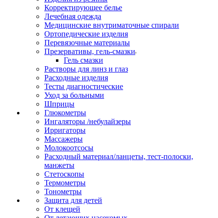
Корректирующее белье
Лечебная одежда
Медицинские внутриматочные спирали
Ортопедические изделия
Перевязочные материалы
Презервативы, гель-смазки
Гель смазки
Растворы для линз и глаз
Расходные изделия
Тесты диагностические
Уход за больными
Шприцы
Глюкометры
Ингаляторы /небулайзеры
Ирригаторы
Массажеры
Молокоотсосы
Расходный материал/ланцеты, тест-полоски,
манжеты
Стетоскопы
Термометры
Тонометры
Защита для детей
От клещей
От летающих насекомых