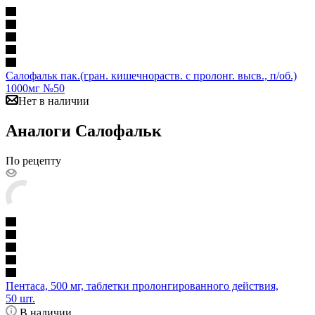
Салофальк пак.(гран. кишечнораств. с пролонг. высв., п/об.)
1000мг №50
Нет в наличии
Аналоги Салофальк
По рецепту
Пентаса, 500 мг, таблетки пролонгированного действия,
50 шт.
В наличии