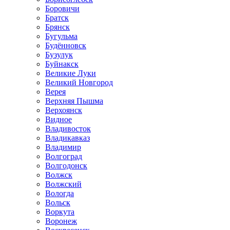
Боровичи
Братск
Брянск
Бугульма
Будённовск
Бузулук
Буйнакск
Великие Луки
Великий Новгород
Верея
Верхняя Пышма
Верхоянск
Видное
Владивосток
Владикавказ
Владимир
Волгоград
Волгодонск
Волжск
Волжский
Вологда
Вольск
Воркута
Воронеж