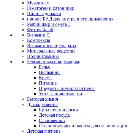
Мужчинам
Гематоген и батончики
Пивные дрожжи
прочие БАД для внутреннего применения
Рыбий жир и омега-3
Фиточай/чай
Витамин С
Комплексы
Витаминные препараты
Минеральные вещества
Поливитамины
Беременным и кормящим
Белье
Витамины
Крема
Питание
Предметы личной гигиены
Уход за полостью рта
Бытовая химия
Для кормления
Бутылочки и соски
Детская посуда
Слюнявчики
Стерилизаторы и пакеты для стерилизации
Детская гигиена