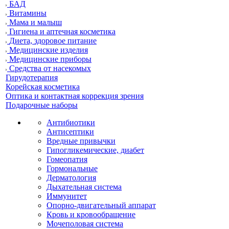
БАД
Витамины
Мама и малыш
Гигиена и аптечная косметика
Диета, здоровое питание
Медицинские изделия
Медицинские приборы
Средства от насекомых
Гирудотерапия
Корейская косметика
Оптика и контактная коррекция зрения
Подарочные наборы
Антибиотики
Антисептики
Вредные привычки
Гипогликемические, диабет
Гомеопатия
Гормональные
Дерматология
Дыхательная система
Иммунитет
Опорно-двигательный аппарат
Кровь и кровообращение
Мочеполовая система