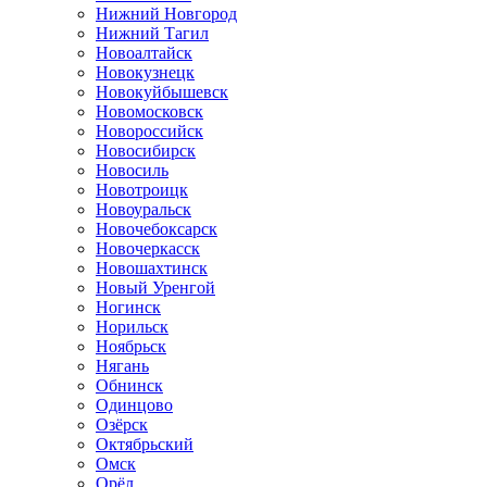
Нижний Новгород
Нижний Тагил
Новоалтайск
Новокузнецк
Новокуйбышевск
Новомосковск
Новороссийск
Новосибирск
Новосиль
Новотроицк
Новоуральск
Новочебоксарск
Новочеркасск
Новошахтинск
Новый Уренгой
Ногинск
Норильск
Ноябрьск
Нягань
Обнинск
Одинцово
Озёрск
Октябрьский
Омск
Орёл