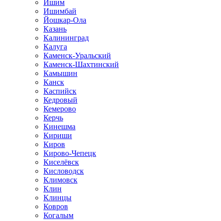
Ишим
Ишимбай
Йошкар-Ола
Казань
Калининград
Калуга
Каменск-Уральский
Каменск-Шахтинский
Камышин
Канск
Каспийск
Кедровый
Кемерово
Керчь
Кинешма
Кириши
Киров
Кирово-Чепецк
Киселёвск
Кисловодск
Климовск
Клин
Клинцы
Ковров
Когалым