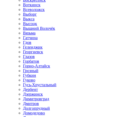
Воскресенск
Воткинск
Всеволожск
Выборг
Выкса
Высоцк
Вышний Волочёк
Вязьма
Гатчина
Гдов
Геленджик
Георгиевск
Глазов
Горбатов
Горно-Алтайск
Грозный
Губкин
Гуково
Гусь-Хрустальный
Дербент
Дзержинск
Димитровград
Дмитров
Долгопрудный
Домодедово