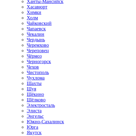
Ханты-Мансийск
Хасавюрт
Химки
Холм
Чайковский
Чапаевск
Чекалин
Чердынь
Черемхово
Череповец
Чёрмоз
Черногорск
Чехов
Чистополь
Чухлома
Шахты
Шуя
Щёкино
Щёлково
Электросталь
Элиста
Энгельс
Южно-Сахалинск
Юрга
Якутск