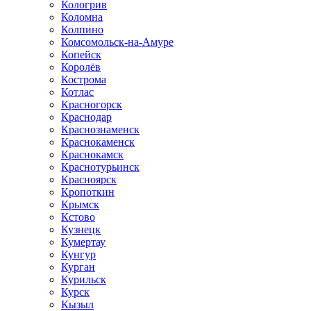
Кологрив
Коломна
Колпино
Комсомольск-на-Амуре
Копейск
Королёв
Кострома
Котлас
Красногорск
Краснодар
Краснознаменск
Краснокаменск
Краснокамск
Краснотурьинск
Красноярск
Кропоткин
Крымск
Кстово
Кузнецк
Кумертау
Кунгур
Курган
Курильск
Курск
Кызыл