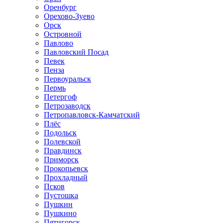
Оренбург
Орехово-Зуево
Орск
Островной
Павлово
Павловский Посад
Певек
Пенза
Первоуральск
Пермь
Петергоф
Петрозаводск
Петропавловск-Камчатский
Плёс
Подольск
Полевской
Правдинск
Приморск
Прокопьевск
Прохладный
Псков
Пустошка
Пушкин
Пушкино
Пятигорск