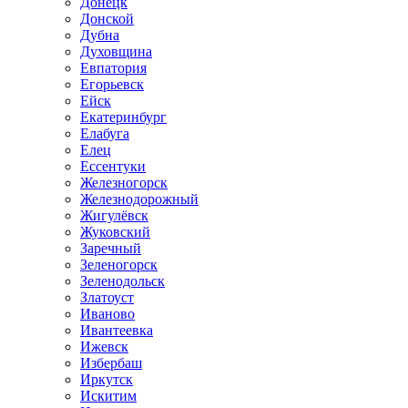
Донецк
Донской
Дубна
Духовщина
Евпатория
Егорьевск
Ейск
Екатеринбург
Елабуга
Елец
Ессентуки
Железногорск
Железнодорожный
Жигулёвск
Жуковский
Заречный
Зеленогорск
Зеленодольск
Златоуст
Иваново
Ивантеевка
Ижевск
Избербаш
Иркутск
Искитим