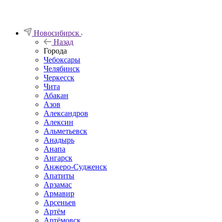
Новосибирск
Назад
Города
Чебоксары
Челябинск
Черкесск
Чита
Абакан
Азов
Александров
Алексин
Альметьевск
Анадырь
Анапа
Ангарск
Анжеро-Судженск
Апатиты
Арзамас
Армавир
Арсеньев
Артём
Артёмовск