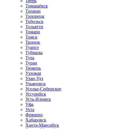
Тверь
Тимашёвск
Тихвин
Тихорецк
Тобольск
Тольятти
Томари
Томск
Троицк
Туапсе
Туймазы
Тула
Туран
Тюмень
Узловая
Улан-Удэ
Ульяновск
Усолье-Сибирское
Уссурийск
Усть-Илимск
Уфа
Ухта
Фрязино
Хабаровск
Ханта-Мансийск