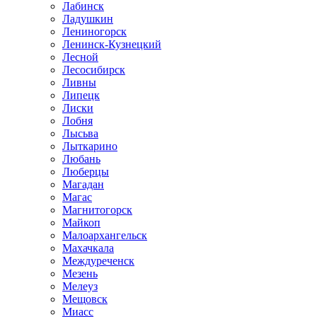
Лабинск
Ладушкин
Лениногорск
Ленинск-Кузнецкий
Лесной
Лесосибирск
Ливны
Липецк
Лиски
Лобня
Лысьва
Лыткарино
Любань
Люберцы
Магадан
Магас
Магнитогорск
Майкоп
Малоархангельск
Махачкала
Междуреченск
Мезень
Мелеуз
Мещовск
Миасс