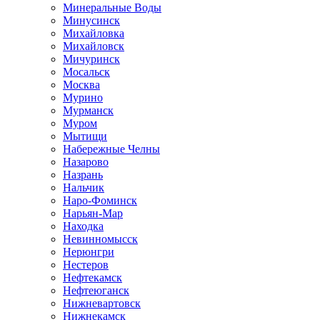
Минеральные Воды
Минусинск
Михайловка
Михайловск
Мичуринск
Мосальск
Москва
Мурино
Мурманск
Муром
Мытищи
Набережные Челны
Назарово
Назрань
Нальчик
Наро-Фоминск
Нарьян-Мар
Находка
Невинномысск
Нерюнгри
Нестеров
Нефтекамск
Нефтеюганск
Нижневартовск
Нижнекамск