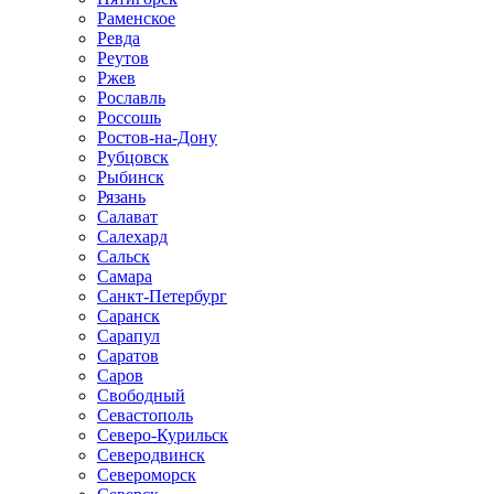
Раменское
Ревда
Реутов
Ржев
Рославль
Россошь
Ростов-на-Дону
Рубцовск
Рыбинск
Рязань
Салават
Салехард
Сальск
Самара
Санкт-Петербург
Саранск
Сарапул
Саратов
Саров
Свободный
Севастополь
Северо-Курильск
Северодвинск
Североморск