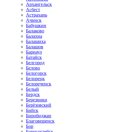
Архангельск
Асбест
Астрахань
Ачинск
Бабушкин
Балаково
Балахна
Балашиха
Балашов
Барнаул
Батайск
Белгород
Белово
Белогорск
Белорецк
Белореченск
Белый
Бердск
Березники
Берёзовский
Бийск
Биробиджан
Благовещенск
Бор
Борисоглебск