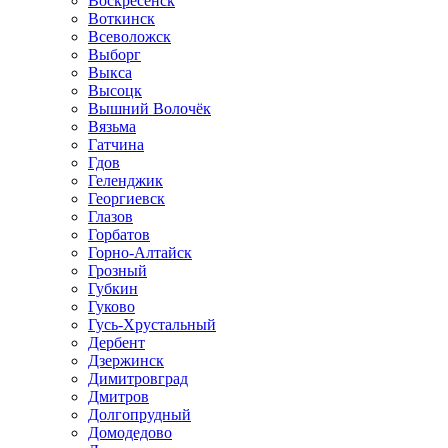
Воскресенск
Воткинск
Всеволожск
Выборг
Выкса
Высоцк
Вышний Волочёк
Вязьма
Гатчина
Гдов
Геленджик
Георгиевск
Глазов
Горбатов
Горно-Алтайск
Грозный
Губкин
Гуково
Гусь-Хрустальный
Дербент
Дзержинск
Димитровград
Дмитров
Долгопрудный
Домодедово