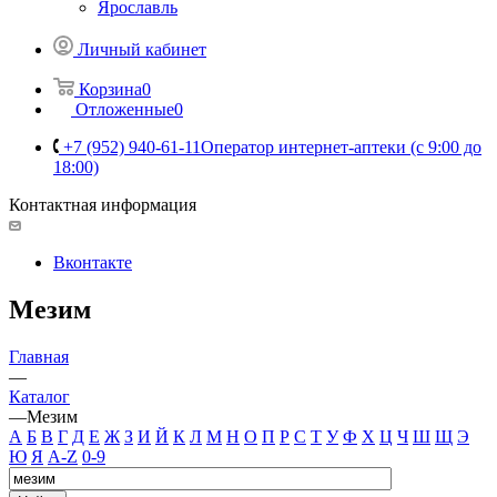
Ярославль
Личный кабинет
Корзина
0
Отложенные
0
+7 (952) 940-61-11
Оператор интернет-аптеки (с 9:00 до
18:00)
Контактная информация
Вконтакте
Мезим
Главная
—
Каталог
—
Мезим
А
Б
В
Г
Д
Е
Ж
З
И
Й
К
Л
М
Н
О
П
Р
С
Т
У
Ф
Х
Ц
Ч
Ш
Щ
Э
Ю
Я
A-Z
0-9