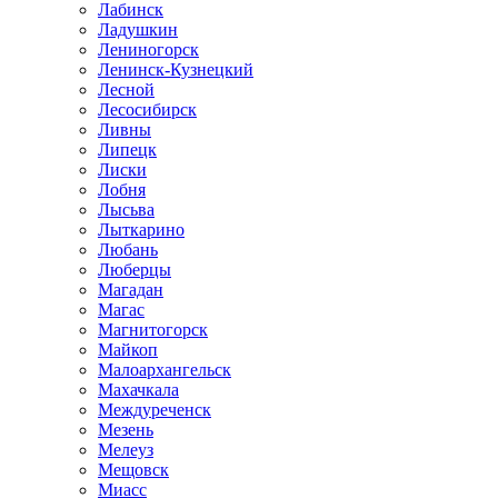
Лабинск
Ладушкин
Лениногорск
Ленинск-Кузнецкий
Лесной
Лесосибирск
Ливны
Липецк
Лиски
Лобня
Лысьва
Лыткарино
Любань
Люберцы
Магадан
Магас
Магнитогорск
Майкоп
Малоархангельск
Махачкала
Междуреченск
Мезень
Мелеуз
Мещовск
Миасс