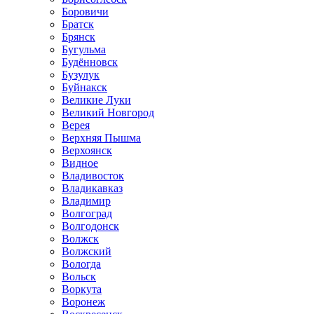
Боровичи
Братск
Брянск
Бугульма
Будённовск
Бузулук
Буйнакск
Великие Луки
Великий Новгород
Верея
Верхняя Пышма
Верхоянск
Видное
Владивосток
Владикавказ
Владимир
Волгоград
Волгодонск
Волжск
Волжский
Вологда
Вольск
Воркута
Воронеж