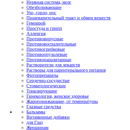
Нервная система, мозг
Обезболивающие
Ухо, горло, нос
Пищеварительный тракт и обмен веществ
Геморрой
Простуда и грипп
Аллергия
Противовирусные
Противовоспалительные
Противогрибковые
Противоопухолевые
Противопаразитарные
Растворители для лекарств
Растворы для парентерального питания
Фитопрепараты
Сердечно-сосудистые
Стоматологические
Тонизирующие
Гинекология, женское здоровье
Жаропонижающие, от температуры
Глазные средства
Бальзамы
Витаминные добавки
для Глаз
Женщинам