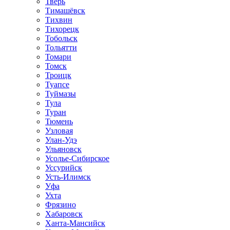
Тверь
Тимашёвск
Тихвин
Тихорецк
Тобольск
Тольятти
Томари
Томск
Троицк
Туапсе
Туймазы
Тула
Туран
Тюмень
Узловая
Улан-Удэ
Ульяновск
Усолье-Сибирское
Уссурийск
Усть-Илимск
Уфа
Ухта
Фрязино
Хабаровск
Ханта-Мансийск