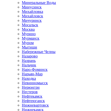
Минеральные Воды
Минусинск
Михайловка
Михайловск
Мичуринск
Мосальск
Москва
Мурино
Мурманск
Муром
Мытищи
Набережные Челны
Назарово
Назрань
Нальчик
Наро-Фоминск
Нарьян-Мар
Находка
Невинномысск
Нерюнгри
Нестеров
Нефтекамск
Нефтеюганск
Нижневартовск
Нижнекамск