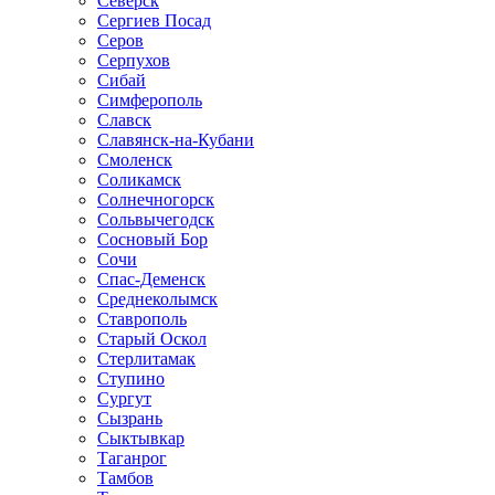
Северск
Сергиев Посад
Серов
Серпухов
Сибай
Симферополь
Славск
Славянск-на-Кубани
Смоленск
Соликамск
Солнечногорск
Сольвычегодск
Сосновый Бор
Сочи
Спас-Деменск
Среднеколымск
Ставрополь
Старый Оскол
Стерлитамак
Ступино
Сургут
Сызрань
Сыктывкар
Таганрог
Тамбов