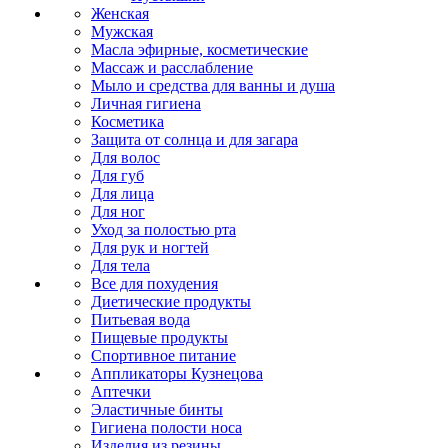
Женская
Мужская
Масла эфирные, косметические
Массаж и расслабление
Мыло и средства для ванны и душа
Личная гигиена
Косметика
Защита от солнца и для загара
Для волос
Для губ
Для лица
Для ног
Уход за полостью рта
Для рук и ногтей
Для тела
Все для похудения
Диетические продукты
Питьевая вода
Пищевые продукты
Спортивное питание
Аппликаторы Кузнецова
Аптечки
Эластичные бинты
Гигиена полости носа
Изделия из резины