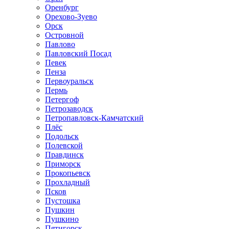
Оренбург
Орехово-Зуево
Орск
Островной
Павлово
Павловский Посад
Певек
Пенза
Первоуральск
Пермь
Петергоф
Петрозаводск
Петропавловск-Камчатский
Плёс
Подольск
Полевской
Правдинск
Приморск
Прокопьевск
Прохладный
Псков
Пустошка
Пушкин
Пушкино
Пятигорск