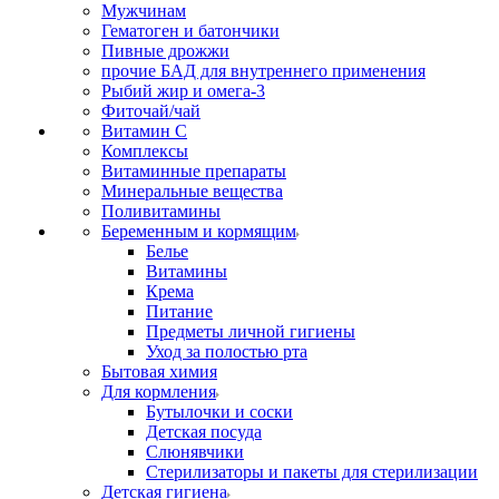
Мужчинам
Гематоген и батончики
Пивные дрожжи
прочие БАД для внутреннего применения
Рыбий жир и омега-3
Фиточай/чай
Витамин С
Комплексы
Витаминные препараты
Минеральные вещества
Поливитамины
Беременным и кормящим
Белье
Витамины
Крема
Питание
Предметы личной гигиены
Уход за полостью рта
Бытовая химия
Для кормления
Бутылочки и соски
Детская посуда
Слюнявчики
Стерилизаторы и пакеты для стерилизации
Детская гигиена