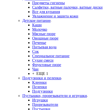
Предметы гигиены
Салфетки, ватные палочки, ватные диски
Все для купания
Увлажнение и защита кожи
Детское питание
Каши
Молочко
Мясные пюре
Овощные пюре
Печенье
Питьевая вода
Сок
Специальное питание
Сухие смеси
Фруктовые пюре
Чаи
+ ЕЩЕ 1
Подгузники и пеленки
Клеенки
Пеленки
Подгузники
Пустышки, прорезыватели и игрушки
Игрушки
Прорезыватели
Пустышки