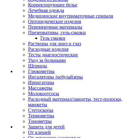
Корректирующее белье
Лечебная одежда
Медицинские внутриматочные спирали
Ортопедические изделия
Перевязочные материалы
Презервативы, гель-смазки
Гель смазки
Растворы для линз и глаз
Расходные изделия
Тесты диагностические
Уход за больными
Шприцы
Глюкометры
Ингаляторы /небулайзеры
Ирригаторы
Массажеры
Молокоотсосы
Расходный материал/ланцеты, тест-полоски,
манжеты
Стетоскопы
Термометры
Тонометры
Защита для детей
От клещей
От летающих насекомых