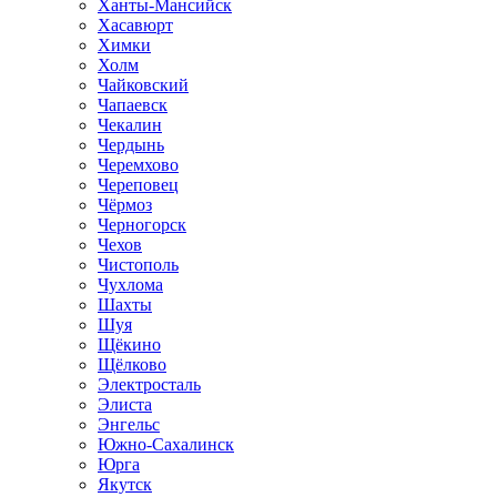
Ханты-Мансийск
Хасавюрт
Химки
Холм
Чайковский
Чапаевск
Чекалин
Чердынь
Черемхово
Череповец
Чёрмоз
Черногорск
Чехов
Чистополь
Чухлома
Шахты
Шуя
Щёкино
Щёлково
Электросталь
Элиста
Энгельс
Южно-Сахалинск
Юрга
Якутск