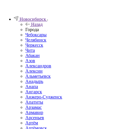
Новосибирск
Назад
Города
Чебоксары
Челябинск
Черкесск
Чита
Абакан
Азов
Александров
Алексин
Альметьевск
Анадырь
Анапа
Ангарск
Анжеро-Судженск
Апатиты
Арзамас
Армавир
Арсеньев
Артём
Артёмовск