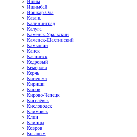
Ишим
Ишимбай
Йошкар-Ола
Казань
Калининград
Калуга
Каменск-Уральский
Каменск-Шахтинский
Камышин
Канск
Каспийск
Кедровый
Кемерово
Керчь
Кинешма
Кириши
Киров
Кирово-Чепецк
Киселёвск
Кисловодск
Климовск
Клин
Клинцы
Ковров
Когалым