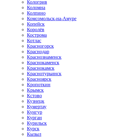
Кологрив
Коломна
Колпино
Комсомольск-на-Амуре
Копейск
Королёв
Кострома
Котлас
Красногорск
Краснодар
Краснознаменск
Краснокаменск
Краснокамск
Краснотурьинск
Красноярск
Кропоткин
Крымск
Кстово
Кузнецк
Кумертау
Кунгур
Курган
Курильск
Курск
Кызыл