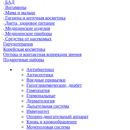
БАД
Витамины
Мама и малыш
Гигиена и аптечная косметика
Диета, здоровое питание
Медицинские изделия
Медицинские приборы
Средства от насекомых
Гирудотерапия
Корейская косметика
Оптика и контактная коррекция зрения
Подарочные наборы
Антибиотики
Антисептики
Вредные привычки
Гипогликемические, диабет
Гомеопатия
Гормональные
Дерматология
Дыхательная система
Иммунитет
Опорно-двигательный аппарат
Кровь и кровообращение
Мочеполовая система