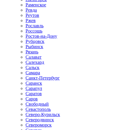
Раменское
Ревда
Реутов
Ржев
Рославль
Россошь
Ростов-на-Дону
Рубцовск
Рыбинск
Рязань
Салават
Салехард
Сальск
Самара
Санкт-Петербург
Саранск
Сарапул
Саратов
Саров
Свободный
Севастополь
Северо-Курильск
Северодвинск
Североморск