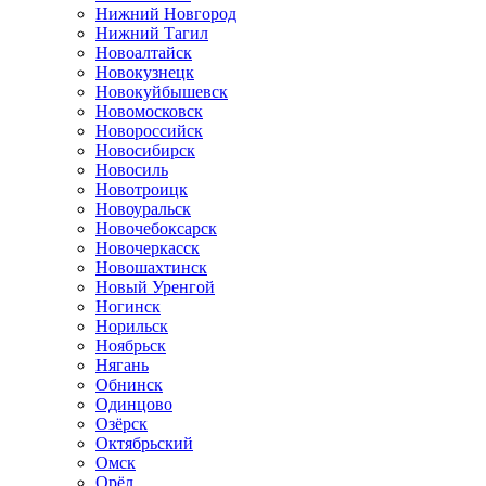
Нижний Новгород
Нижний Тагил
Новоалтайск
Новокузнецк
Новокуйбышевск
Новомосковск
Новороссийск
Новосибирск
Новосиль
Новотроицк
Новоуральск
Новочебоксарск
Новочеркасск
Новошахтинск
Новый Уренгой
Ногинск
Норильск
Ноябрьск
Нягань
Обнинск
Одинцово
Озёрск
Октябрьский
Омск
Орёл