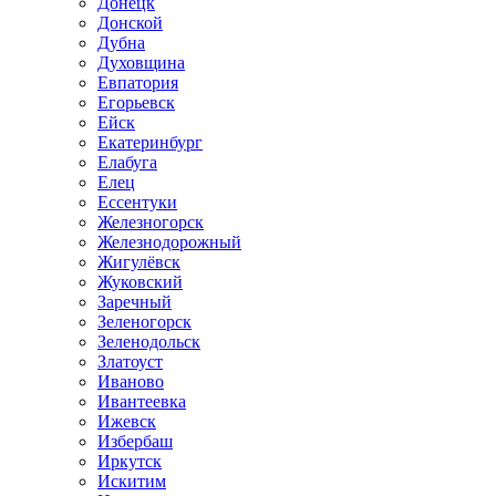
Донецк
Донской
Дубна
Духовщина
Евпатория
Егорьевск
Ейск
Екатеринбург
Елабуга
Елец
Ессентуки
Железногорск
Железнодорожный
Жигулёвск
Жуковский
Заречный
Зеленогорск
Зеленодольск
Златоуст
Иваново
Ивантеевка
Ижевск
Избербаш
Иркутск
Искитим