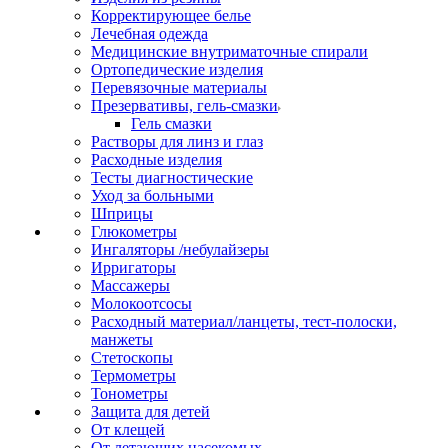
Корректирующее белье
Лечебная одежда
Медицинские внутриматочные спирали
Ортопедические изделия
Перевязочные материалы
Презервативы, гель-смазки
Гель смазки
Растворы для линз и глаз
Расходные изделия
Тесты диагностические
Уход за больными
Шприцы
Глюкометры
Ингаляторы /небулайзеры
Ирригаторы
Массажеры
Молокоотсосы
Расходный материал/ланцеты, тест-полоски,
манжеты
Стетоскопы
Термометры
Тонометры
Защита для детей
От клещей
От летающих насекомых