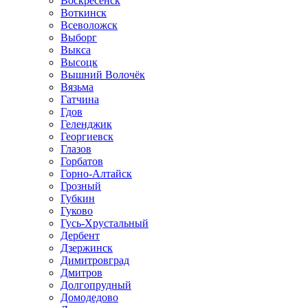
Воскресенск
Воткинск
Всеволожск
Выборг
Выкса
Высоцк
Вышний Волочёк
Вязьма
Гатчина
Гдов
Геленджик
Георгиевск
Глазов
Горбатов
Горно-Алтайск
Грозный
Губкин
Гуково
Гусь-Хрустальный
Дербент
Дзержинск
Димитровград
Дмитров
Долгопрудный
Домодедово