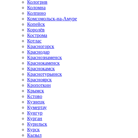
Кологрив
Коломна
Колпино
Комсомольск-на-Амуре
Копейск
Королёв
Кострома
Котлас
Красногорск
Краснодар
Краснознаменск
Краснокаменск
Краснокамск
Краснотурьинск
Красноярск
Кропоткин
Крымск
Кстово
Кузнецк
Кумертау
Кунгур
Курган
Курильск
Курск
Кызыл