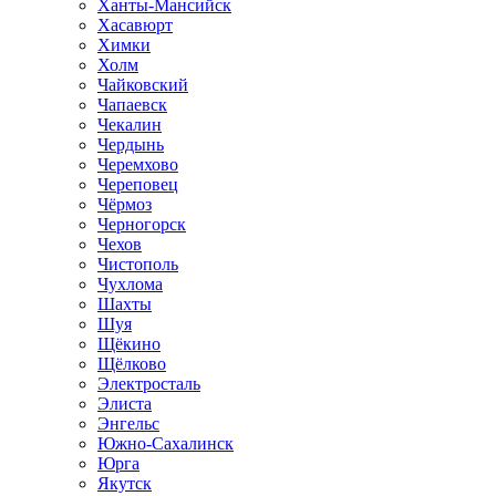
Ханты-Мансийск
Хасавюрт
Химки
Холм
Чайковский
Чапаевск
Чекалин
Чердынь
Черемхово
Череповец
Чёрмоз
Черногорск
Чехов
Чистополь
Чухлома
Шахты
Шуя
Щёкино
Щёлково
Электросталь
Элиста
Энгельс
Южно-Сахалинск
Юрга
Якутск