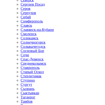
Северск
Сергиев Посад
Серов
Серпухов
Сибай
Симферополь
Славск
Славянск-на-Кубани
Смоленск
Соликамск
Солнечногорск
Сольвычегодск
Сосновый Бор
Сочи
Спас-Деменск
Среднеколымск
Ставрополь
Старый Оскол
Стерлитамак
Ступино
Сургут
Сызрань
Сыктывкар
Таганрог
Тамбов