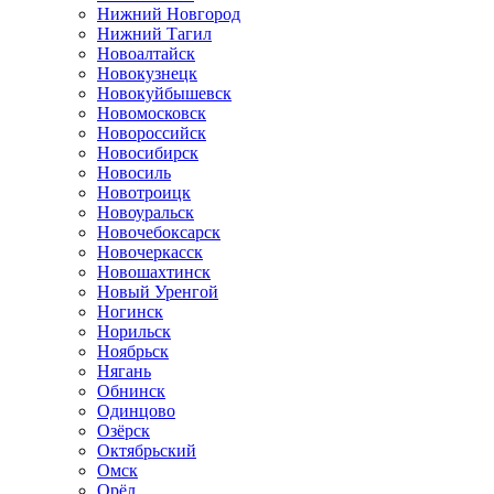
Нижний Новгород
Нижний Тагил
Новоалтайск
Новокузнецк
Новокуйбышевск
Новомосковск
Новороссийск
Новосибирск
Новосиль
Новотроицк
Новоуральск
Новочебоксарск
Новочеркасск
Новошахтинск
Новый Уренгой
Ногинск
Норильск
Ноябрьск
Нягань
Обнинск
Одинцово
Озёрск
Октябрьский
Омск
Орёл