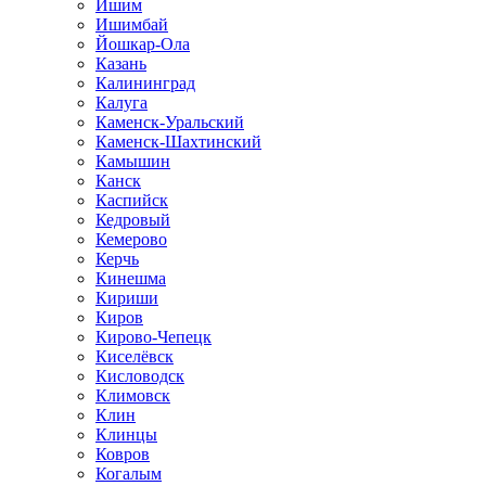
Ишим
Ишимбай
Йошкар-Ола
Казань
Калининград
Калуга
Каменск-Уральский
Каменск-Шахтинский
Камышин
Канск
Каспийск
Кедровый
Кемерово
Керчь
Кинешма
Кириши
Киров
Кирово-Чепецк
Киселёвск
Кисловодск
Климовск
Клин
Клинцы
Ковров
Когалым