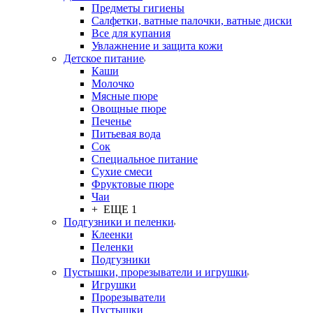
Предметы гигиены
Салфетки, ватные палочки, ватные диски
Все для купания
Увлажнение и защита кожи
Детское питание
Каши
Молочко
Мясные пюре
Овощные пюре
Печенье
Питьевая вода
Сок
Специальное питание
Сухие смеси
Фруктовые пюре
Чаи
+ ЕЩЕ 1
Подгузники и пеленки
Клеенки
Пеленки
Подгузники
Пустышки, прорезыватели и игрушки
Игрушки
Прорезыватели
Пустышки