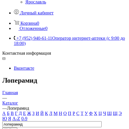
Ярославль
Личный кабинет
Корзина
0
Отложенные
0
+7 (952) 940-61-11
Оператор интернет-аптеки (с 9:00 до
18:00)
Контактная информация
Вконтакте
Лоперамид
Главная
—
Каталог
—
Лоперамид
А
Б
В
Г
Д
Е
Ж
З
И
Й
К
Л
М
Н
О
П
Р
С
Т
У
Ф
Х
Ц
Ч
Ш
Щ
Э
Ю
Я
A-Z
0-9