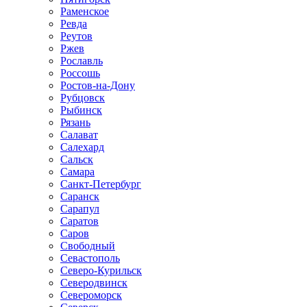
Раменское
Ревда
Реутов
Ржев
Рославль
Россошь
Ростов-на-Дону
Рубцовск
Рыбинск
Рязань
Салават
Салехард
Сальск
Самара
Санкт-Петербург
Саранск
Сарапул
Саратов
Саров
Свободный
Севастополь
Северо-Курильск
Северодвинск
Североморск