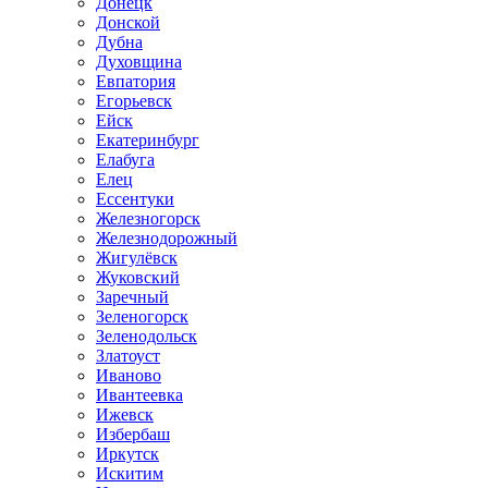
Донецк
Донской
Дубна
Духовщина
Евпатория
Егорьевск
Ейск
Екатеринбург
Елабуга
Елец
Ессентуки
Железногорск
Железнодорожный
Жигулёвск
Жуковский
Заречный
Зеленогорск
Зеленодольск
Златоуст
Иваново
Ивантеевка
Ижевск
Избербаш
Иркутск
Искитим