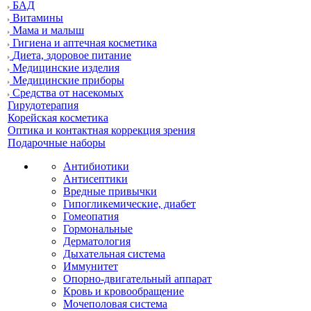
БАД
Витамины
Мама и малыш
Гигиена и аптечная косметика
Диета, здоровое питание
Медицинские изделия
Медицинские приборы
Средства от насекомых
Гирудотерапия
Корейская косметика
Оптика и контактная коррекция зрения
Подарочные наборы
Антибиотики
Антисептики
Вредные привычки
Гипогликемические, диабет
Гомеопатия
Гормональные
Дерматология
Дыхательная система
Иммунитет
Опорно-двигательный аппарат
Кровь и кровообращение
Мочеполовая система