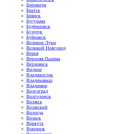
Боровичи
Братск
Брянск
Бугульма
Будённовск
Бузулук
Буйнакск
Великие Луки
Великий Новгород
Верея
Верхняя Пышма
Верхоянск
Видное
Владивосток
Владикавказ
Владимир
Волгоград
Волгодонск
Волжск
Волжский
Вологда
Вольск
Воркута
Воронеж