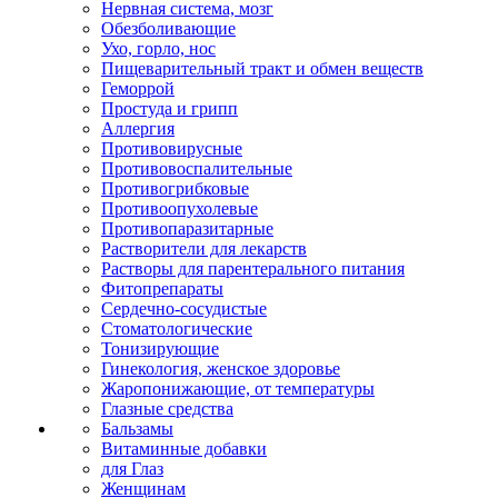
Нервная система, мозг
Обезболивающие
Ухо, горло, нос
Пищеварительный тракт и обмен веществ
Геморрой
Простуда и грипп
Аллергия
Противовирусные
Противовоспалительные
Противогрибковые
Противоопухолевые
Противопаразитарные
Растворители для лекарств
Растворы для парентерального питания
Фитопрепараты
Сердечно-сосудистые
Стоматологические
Тонизирующие
Гинекология, женское здоровье
Жаропонижающие, от температуры
Глазные средства
Бальзамы
Витаминные добавки
для Глаз
Женщинам