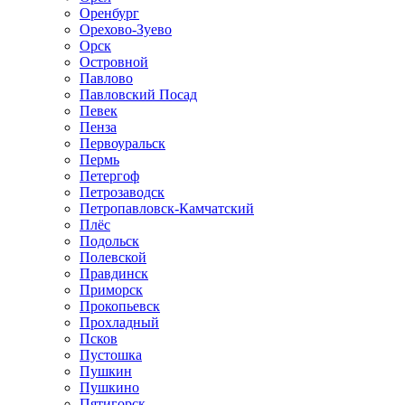
Оренбург
Орехово-Зуево
Орск
Островной
Павлово
Павловский Посад
Певек
Пенза
Первоуральск
Пермь
Петергоф
Петрозаводск
Петропавловск-Камчатский
Плёс
Подольск
Полевской
Правдинск
Приморск
Прокопьевск
Прохладный
Псков
Пустошка
Пушкин
Пушкино
Пятигорск