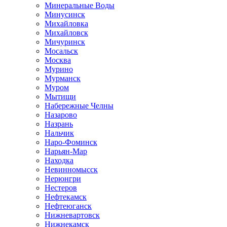
Минеральные Воды
Минусинск
Михайловка
Михайловск
Мичуринск
Мосальск
Москва
Мурино
Мурманск
Муром
Мытищи
Набережные Челны
Назарово
Назрань
Нальчик
Наро-Фоминск
Нарьян-Мар
Находка
Невинномысск
Нерюнгри
Нестеров
Нефтекамск
Нефтеюганск
Нижневартовск
Нижнекамск