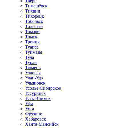
Тверь
Тимашёвск
Тихвин
Тихорецк
Тобольск
Тольятти
Томари
Томск
Троицк
Туапсе
Туймазы
Тула
Туран
Тюмень
Узловая
Улан-Удэ
Ульяновск
Усолье-Сибирское
Уссурийск
Усть-Илимск
Уфа
Ухта
Фрязино
Хабаровск
Ханта-Мансийск