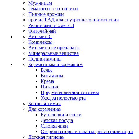
Мужчинам
Гематоген и батончики
Пивные дрожжи
прочие БАД для внутреннего применения
Рыбий жир и омега-3
Фиточай/чай
Витамин С
Комплексы
Витаминные препараты
Минеральные вещества
Поливитамины
Беременным и кормящим
Белье
Витамины
Крема
Питание
Предметы личной гигиены
Уход за полостью рта
Бытовая химия
Для кормления
Бутылочки и соски
Детская посуда
Слюнявчики
Стерилизаторы и пакеты для стерилизации
Детская гигиена