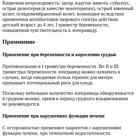
Кишечная непроходимость; запор, вздутие живота, субилеус,
острая дизентерия (в качестве монотерапии), острый язвенный
колит, псевдомембранозный колит, возникшие вследствие
применения антибиотиков широкого спектра действия;
детский возраст до 4 лет, I триместр беременности,
повышенная чувствительность к лоперамиду.
Применение
Применение при беременности и кормлении грудью
Противопоказан в I триместре беременности. Во II и III
триместрах беременности лоперамид можно назначать в
случаях, когда ожидаемая польза терапии для матери
превышает потенциальный риск для плода.
Поскольку небольшое количество лоперамида обнаруживается
в грудном молоке, прием в период грудного вскармливания
не рекомендуется.
Применение при нарушениях функции печени
С осторожностью применяют пациентов с нарушениями
функции печени, при печеночной недостаточности.