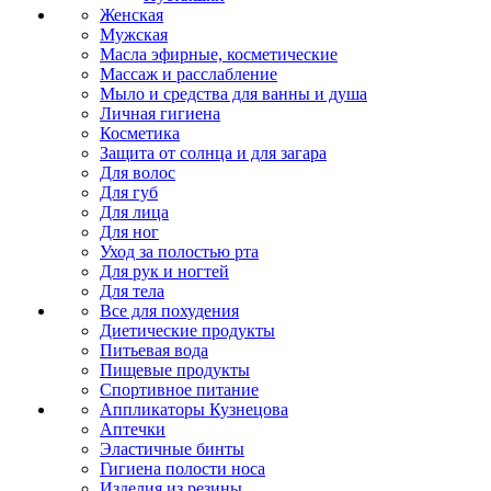
Женская
Мужская
Масла эфирные, косметические
Массаж и расслабление
Мыло и средства для ванны и душа
Личная гигиена
Косметика
Защита от солнца и для загара
Для волос
Для губ
Для лица
Для ног
Уход за полостью рта
Для рук и ногтей
Для тела
Все для похудения
Диетические продукты
Питьевая вода
Пищевые продукты
Спортивное питание
Аппликаторы Кузнецова
Аптечки
Эластичные бинты
Гигиена полости носа
Изделия из резины