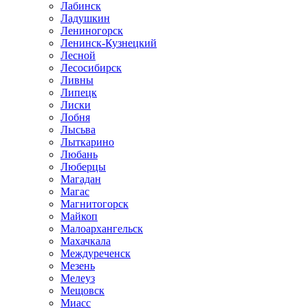
Лабинск
Ладушкин
Лениногорск
Ленинск-Кузнецкий
Лесной
Лесосибирск
Ливны
Липецк
Лиски
Лобня
Лысьва
Лыткарино
Любань
Люберцы
Магадан
Магас
Магнитогорск
Майкоп
Малоархангельск
Махачкала
Междуреченск
Мезень
Мелеуз
Мещовск
Миасс