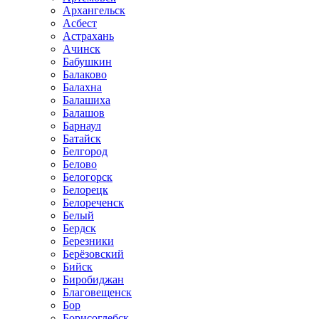
Архангельск
Асбест
Астрахань
Ачинск
Бабушкин
Балаково
Балахна
Балашиха
Балашов
Барнаул
Батайск
Белгород
Белово
Белогорск
Белорецк
Белореченск
Белый
Бердск
Березники
Берёзовский
Бийск
Биробиджан
Благовещенск
Бор
Борисоглебск