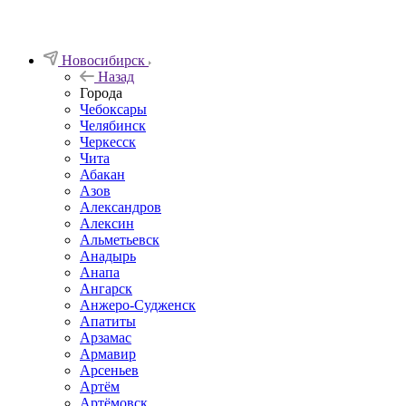
Новосибирск
Назад
Города
Чебоксары
Челябинск
Черкесск
Чита
Абакан
Азов
Александров
Алексин
Альметьевск
Анадырь
Анапа
Ангарск
Анжеро-Судженск
Апатиты
Арзамас
Армавир
Арсеньев
Артём
Артёмовск