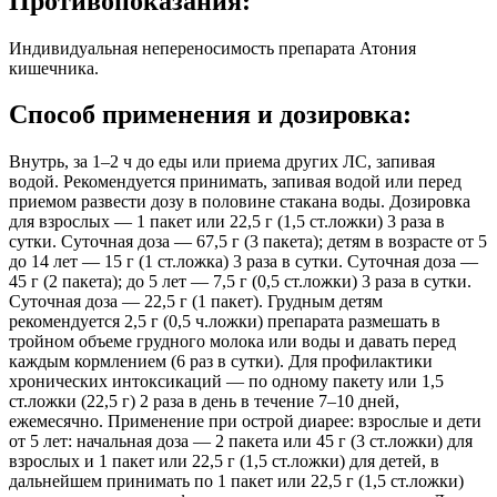
Противопоказания:
Индивидуальная непереносимость препарата Атония
кишечника.
Способ применения и дозировка:
Внутрь, за 1–2 ч до еды или приема других ЛС, запивая
водой. Рекомендуется принимать, запивая водой или перед
приемом развести дозу в половине стакана воды. Дозировка
для взрослых — 1 пакет или 22,5 г (1,5 ст.ложки) 3 раза в
сутки. Суточная доза — 67,5 г (3 пакета); детям в возрасте от 5
до 14 лет — 15 г (1 ст.ложка) 3 раза в сутки. Суточная доза —
45 г (2 пакета); до 5 лет — 7,5 г (0,5 ст.ложки) 3 раза в сутки.
Суточная доза — 22,5 г (1 пакет). Грудным детям
рекомендуется 2,5 г (0,5 ч.ложки) препарата размешать в
тройном объеме грудного молока или воды и давать перед
каждым кормлением (6 раз в сутки). Для профилактики
хронических интоксикаций — по одному пакету или 1,5
ст.ложки (22,5 г) 2 раза в день в течение 7–10 дней,
ежемесячно. Применение при острой диарее: взрослые и дети
от 5 лет: начальная доза — 2 пакета или 45 г (3 ст.ложки) для
взрослых и 1 пакет или 22,5 г (1,5 ст.ложки) для детей, в
дальнейшем принимать по 1 пакет или 22,5 г (1,5 ст.ложки)