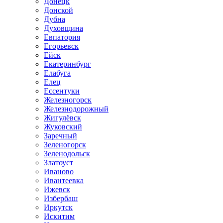
Донецк
Донской
Дубна
Духовщина
Евпатория
Егорьевск
Ейск
Екатеринбург
Елабуга
Елец
Ессентуки
Железногорск
Железнодорожный
Жигулёвск
Жуковский
Заречный
Зеленогорск
Зеленодольск
Златоуст
Иваново
Ивантеевка
Ижевск
Избербаш
Иркутск
Искитим