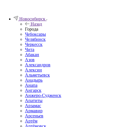
Новосибирск
Назад
Города
Чебоксары
Челябинск
Черкесск
Чита
Абакан
Азов
Александров
Алексин
Альметьевск
Анадырь
Анапа
Ангарск
Анжеро-Судженск
Апатиты
Арзамас
Армавир
Арсеньев
Артём
Артёмовск