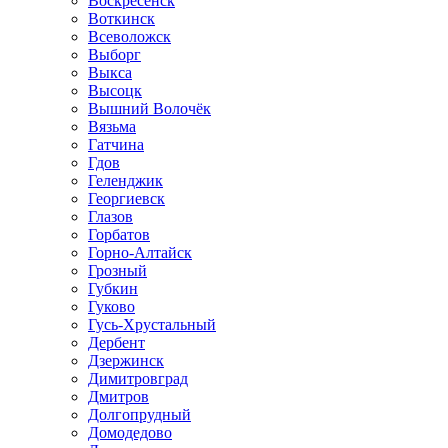
Воскресенск
Воткинск
Всеволожск
Выборг
Выкса
Высоцк
Вышний Волочёк
Вязьма
Гатчина
Гдов
Геленджик
Георгиевск
Глазов
Горбатов
Горно-Алтайск
Грозный
Губкин
Гуково
Гусь-Хрустальный
Дербент
Дзержинск
Димитровград
Дмитров
Долгопрудный
Домодедово