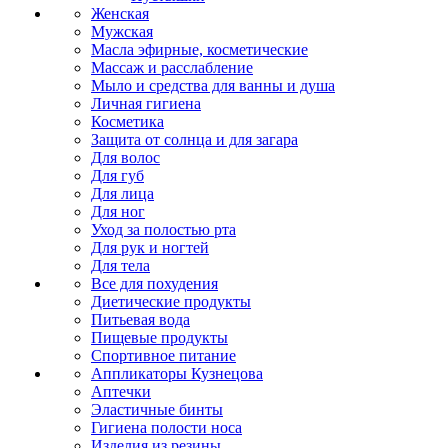
Женская
Мужская
Масла эфирные, косметические
Массаж и расслабление
Мыло и средства для ванны и душа
Личная гигиена
Косметика
Защита от солнца и для загара
Для волос
Для губ
Для лица
Для ног
Уход за полостью рта
Для рук и ногтей
Для тела
Все для похудения
Диетические продукты
Питьевая вода
Пищевые продукты
Спортивное питание
Аппликаторы Кузнецова
Аптечки
Эластичные бинты
Гигиена полости носа
Изделия из резины