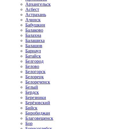
Архангельск
Асбест
Астрахань
Ачинск
Бабушкин
Балаково
Балахна
Балашиха
Балашов
Барнаул
Батайск
Белгород
Белово
Белогорск
Белорецк
Белореченск
Белый
Бердск
Березники
Берёзовский
Бийск
Биробиджан
Благовещенск
Бор
Борисоглебск