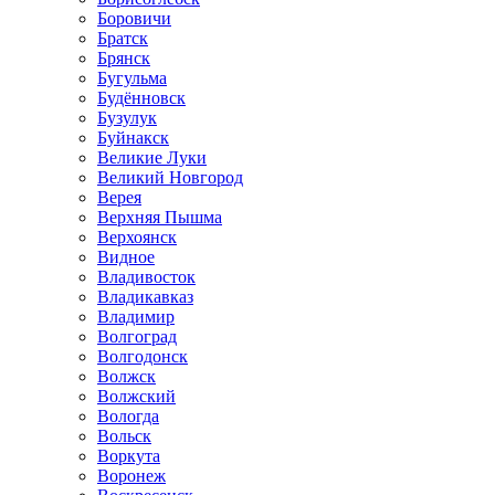
Боровичи
Братск
Брянск
Бугульма
Будённовск
Бузулук
Буйнакск
Великие Луки
Великий Новгород
Верея
Верхняя Пышма
Верхоянск
Видное
Владивосток
Владикавказ
Владимир
Волгоград
Волгодонск
Волжск
Волжский
Вологда
Вольск
Воркута
Воронеж