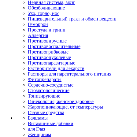
Нервная система, мозг
Обезболивающие
Ухо, горло, нос
Пищеварительный тракт и обмен веществ
Геморрой
Простуда и грипп
Аллергия
Противовирусные
Противовоспалительные
Противогрибковые
Противоопухолевые
Противопаразитарные
Растворители для лекарств
Растворы для парентерального питания
Фитопрепараты
Сердечно-сосудистые
Стоматологические
Тонизирующие
Гинекология, женское здоровье
Жаропонижающие, от температуры
Глазные средства
Бальзамы
Витаминные добавки
для Глаз
Женщинам