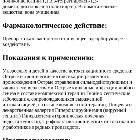
поликонденсации 1,1,3,3-тетрагидрокси-1,3-
диметилдисилоксана полигидрат). Вспомогательные
вещества: вода очищенная.
Фармакологическое действие:
Препарат оказывает детоксицирующее, адсорбирующее
воздействие.
Показания к применению:
У взрослых и детей в качестве детоксикационного средства:
Острые и хронические интоксикации различного
происхождения Острые отравления сильнодействующими и
ядовитыми веществами Острые кишечные инфекции любого
генеза в составе комплексной терапии Гнойно-септические
заболевания, сопровождающихся выраженной
интоксикацией, в составе комплексной терапии; Пищевая и
лекарственная аллергия Гипербилирубинемия (вирусный
гепатит) Гиперазотемия (хроническая почечная
недостаточность); Профилактика хронических интоксикаций
у работников вредных производств.