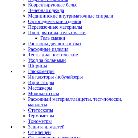
Корректирующее белье
Лечебная одежда
Медицинские внутриматочные спирали
Ортопедические изделия
Перевязочные материалы
Презервативы, гель-смазки
Гель смазки
Растворы для линз и глаз
Расходные изделия
Тесты диагностические
Уход за больными
Шприцы
Глюкометры
Ингаляторы /небулайзеры
Ирригаторы
Массажеры
Молокоотсосы
Расходный материал/ланцеты, тест-полоски,
манжеты
Стетоскопы
Термометры
Тонометры
Защита для детей
От клещей
От летающих насекомых