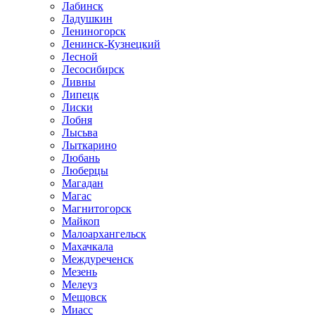
Лабинск
Ладушкин
Лениногорск
Ленинск-Кузнецкий
Лесной
Лесосибирск
Ливны
Липецк
Лиски
Лобня
Лысьва
Лыткарино
Любань
Люберцы
Магадан
Магас
Магнитогорск
Майкоп
Малоархангельск
Махачкала
Междуреченск
Мезень
Мелеуз
Мещовск
Миасс