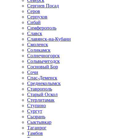
Северск
Сергиев Посад
Серов
Серпухов
Сибай
Симферополь
Славск
Славянск-на-Кубани
Смоленск
Соликамск
Солнечногорск
Сольвычегодск
Сосновый Бор
Сочи
Спас-Деменск
Среднеколымск
Ставрополь
Старый Оскол
Стерлитамак
Ступино
Сургут
Сызрань
Сыктывкар
Таганрог
Тамбов