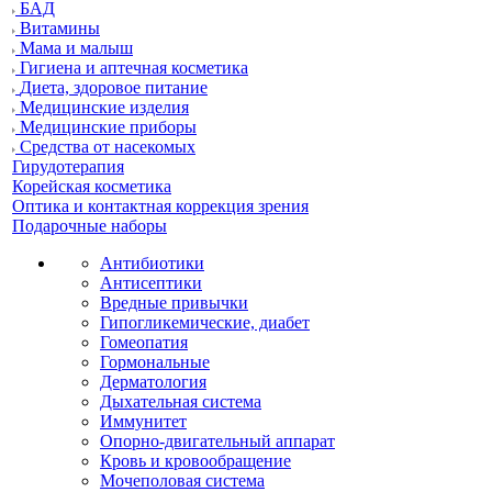
БАД
Витамины
Мама и малыш
Гигиена и аптечная косметика
Диета, здоровое питание
Медицинские изделия
Медицинские приборы
Средства от насекомых
Гирудотерапия
Корейская косметика
Оптика и контактная коррекция зрения
Подарочные наборы
Антибиотики
Антисептики
Вредные привычки
Гипогликемические, диабет
Гомеопатия
Гормональные
Дерматология
Дыхательная система
Иммунитет
Опорно-двигательный аппарат
Кровь и кровообращение
Мочеполовая система