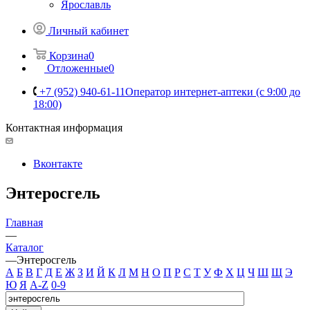
Ярославль
Личный кабинет
Корзина
0
Отложенные
0
+7 (952) 940-61-11
Оператор интернет-аптеки (с 9:00 до
18:00)
Контактная информация
Вконтакте
Энтеросгель
Главная
—
Каталог
—
Энтеросгель
А
Б
В
Г
Д
Е
Ж
З
И
Й
К
Л
М
Н
О
П
Р
С
Т
У
Ф
Х
Ц
Ч
Ш
Щ
Э
Ю
Я
A-Z
0-9