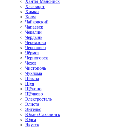
Ханты-Мансийск
Хасавюрт
Химки
Холм
Чайковский
Чапаевск
Чекалин
Чердынь
Черемхово
Череповец
Чёрмоз
Черногорск
Чехов
Чистополь
Чухлома
Шахты
Шуя
Щёкино
Щёлково
Электросталь
Элиста
Энгельс
Южно-Сахалинск
Юрга
Якутск