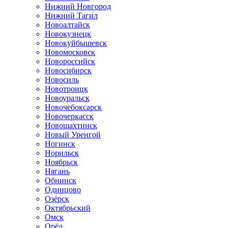
Нижний Новгород
Нижний Тагил
Новоалтайск
Новокузнецк
Новокуйбышевск
Новомосковск
Новороссийск
Новосибирск
Новосиль
Новотроицк
Новоуральск
Новочебоксарск
Новочеркасск
Новошахтинск
Новый Уренгой
Ногинск
Норильск
Ноябрьск
Нягань
Обнинск
Одинцово
Озёрск
Октябрьский
Омск
Орёл