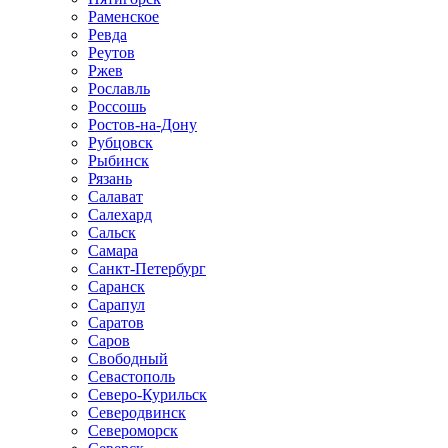
Раменское
Ревда
Реутов
Ржев
Рославль
Россошь
Ростов-на-Дону
Рубцовск
Рыбинск
Рязань
Салават
Салехард
Сальск
Самара
Санкт-Петербург
Саранск
Сарапул
Саратов
Саров
Свободный
Севастополь
Северо-Курильск
Северодвинск
Североморск