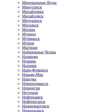
Минеральные Воды
Минусинск
Михайловка
Михайловск
Мичуринск
Мосальск
Москва
Мурино
Мурманск
Муром
Мытищи
Набережные Челны
Назарово
Назрань
Нальчик
Наро-Фоминск
Нарьян-Мар
Находка
Невинномысск
Нерюнгри
Нестеров
Нефтекамск
Нефтеюганск
Нижневартовск
Нижнекамск