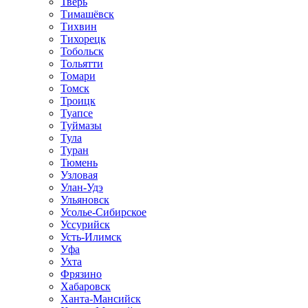
Тверь
Тимашёвск
Тихвин
Тихорецк
Тобольск
Тольятти
Томари
Томск
Троицк
Туапсе
Туймазы
Тула
Туран
Тюмень
Узловая
Улан-Удэ
Ульяновск
Усолье-Сибирское
Уссурийск
Усть-Илимск
Уфа
Ухта
Фрязино
Хабаровск
Ханта-Мансийск