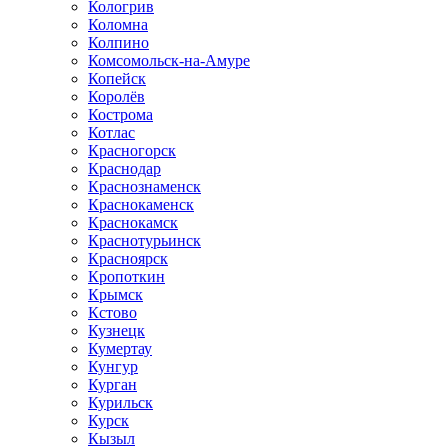
Кологрив
Коломна
Колпино
Комсомольск-на-Амуре
Копейск
Королёв
Кострома
Котлас
Красногорск
Краснодар
Краснознаменск
Краснокаменск
Краснокамск
Краснотурьинск
Красноярск
Кропоткин
Крымск
Кстово
Кузнецк
Кумертау
Кунгур
Курган
Курильск
Курск
Кызыл