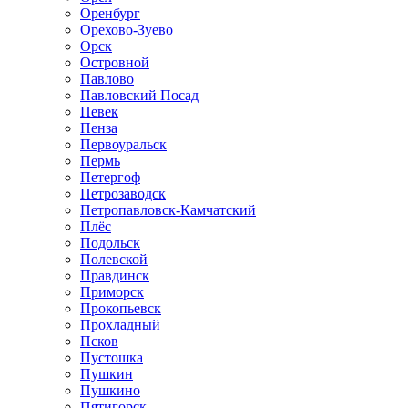
Оренбург
Орехово-Зуево
Орск
Островной
Павлово
Павловский Посад
Певек
Пенза
Первоуральск
Пермь
Петергоф
Петрозаводск
Петропавловск-Камчатский
Плёс
Подольск
Полевской
Правдинск
Приморск
Прокопьевск
Прохладный
Псков
Пустошка
Пушкин
Пушкино
Пятигорск