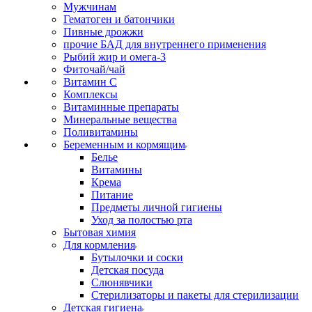
Мужчинам
Гематоген и батончики
Пивные дрожжи
прочие БАД для внутреннего применения
Рыбий жир и омега-3
Фиточай/чай
Витамин С
Комплексы
Витаминные препараты
Минеральные вещества
Поливитамины
Беременным и кормящим
Белье
Витамины
Крема
Питание
Предметы личной гигиены
Уход за полостью рта
Бытовая химия
Для кормления
Бутылочки и соски
Детская посуда
Слюнявчики
Стерилизаторы и пакеты для стерилизации
Детская гигиена