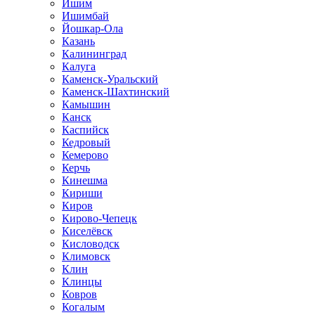
Ишим
Ишимбай
Йошкар-Ола
Казань
Калининград
Калуга
Каменск-Уральский
Каменск-Шахтинский
Камышин
Канск
Каспийск
Кедровый
Кемерово
Керчь
Кинешма
Кириши
Киров
Кирово-Чепецк
Киселёвск
Кисловодск
Климовск
Клин
Клинцы
Ковров
Когалым