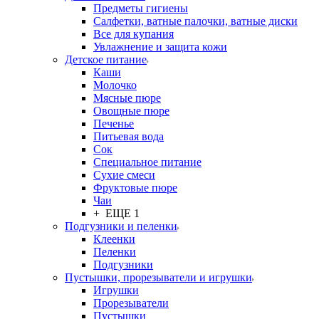
Предметы гигиены
Салфетки, ватные палочки, ватные диски
Все для купания
Увлажнение и защита кожи
Детское питание
Каши
Молочко
Мясные пюре
Овощные пюре
Печенье
Питьевая вода
Сок
Специальное питание
Сухие смеси
Фруктовые пюре
Чаи
+ ЕЩЕ 1
Подгузники и пеленки
Клеенки
Пеленки
Подгузники
Пустышки, прорезыватели и игрушки
Игрушки
Прорезыватели
Пустышки