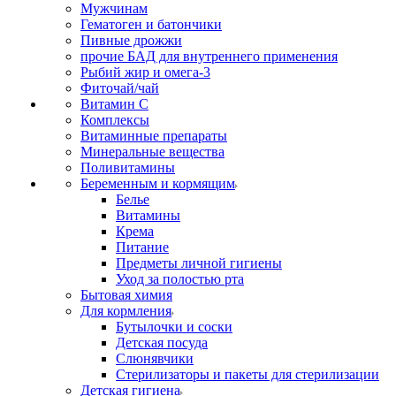
Мужчинам
Гематоген и батончики
Пивные дрожжи
прочие БАД для внутреннего применения
Рыбий жир и омега-3
Фиточай/чай
Витамин С
Комплексы
Витаминные препараты
Минеральные вещества
Поливитамины
Беременным и кормящим
Белье
Витамины
Крема
Питание
Предметы личной гигиены
Уход за полостью рта
Бытовая химия
Для кормления
Бутылочки и соски
Детская посуда
Слюнявчики
Стерилизаторы и пакеты для стерилизации
Детская гигиена