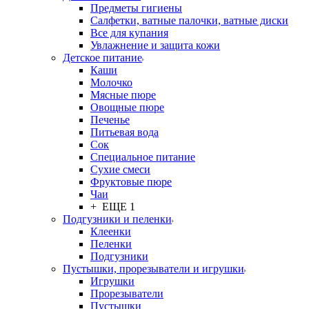
Предметы гигиены
Салфетки, ватные палочки, ватные диски
Все для купания
Увлажнение и защита кожи
Детское питание
Каши
Молочко
Мясные пюре
Овощные пюре
Печенье
Питьевая вода
Сок
Специальное питание
Сухие смеси
Фруктовые пюре
Чаи
+ ЕЩЕ 1
Подгузники и пеленки
Клеенки
Пеленки
Подгузники
Пустышки, прорезыватели и игрушки
Игрушки
Прорезыватели
Пустышки