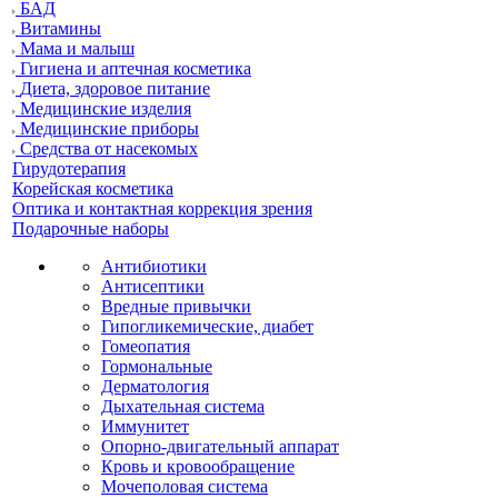
БАД
Витамины
Мама и малыш
Гигиена и аптечная косметика
Диета, здоровое питание
Медицинские изделия
Медицинские приборы
Средства от насекомых
Гирудотерапия
Корейская косметика
Оптика и контактная коррекция зрения
Подарочные наборы
Антибиотики
Антисептики
Вредные привычки
Гипогликемические, диабет
Гомеопатия
Гормональные
Дерматология
Дыхательная система
Иммунитет
Опорно-двигательный аппарат
Кровь и кровообращение
Мочеполовая система