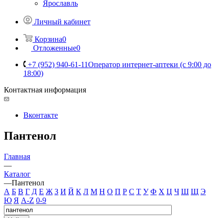
Ярославль
Личный кабинет
Корзина
0
Отложенные
0
+7 (952) 940-61-11
Оператор интернет-аптеки (с 9:00 до
18:00)
Контактная информация
Вконтакте
Пантенол
Главная
—
Каталог
—
Пантенол
А
Б
В
Г
Д
Е
Ж
З
И
Й
К
Л
М
Н
О
П
Р
С
Т
У
Ф
Х
Ц
Ч
Ш
Щ
Э
Ю
Я
A-Z
0-9