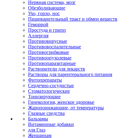
Нервная система, мозг
Обезболивающие
Ухо, горло, нос
Пищеварительный тракт и обмен веществ
Геморрой
Простуда и грипп
Аллергия
Противовирусные
Противовоспалительные
Противогрибковые
Противоопухолевые
Противопаразитарные
Растворители для лекарств
Растворы для парентерального питания
Фитопрепараты
Сердечно-сосудистые
Стоматологические
Тонизирующие
Гинекология, женское здоровье
Жаропонижающие, от температуры
Глазные средства
Бальзамы
Витаминные добавки
для Глаз
Женщинам