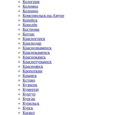
Кологрив
Коломна
Колпино
Комсомольск-на-Амуре
Копейск
Королёв
Кострома
Котлас
Красногорск
Краснодар
Краснознаменск
Краснокаменск
Краснокамск
Краснотурьинск
Красноярск
Кропоткин
Крымск
Кстово
Кузнецк
Кумертау
Кунгур
Курган
Курильск
Курск
Кызыл