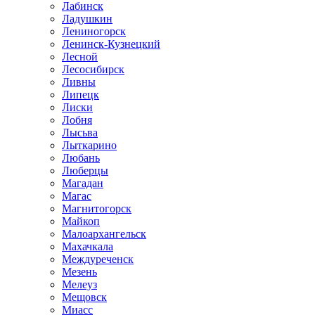
Лабинск
Ладушкин
Лениногорск
Ленинск-Кузнецкий
Лесной
Лесосибирск
Ливны
Липецк
Лиски
Лобня
Лысьва
Лыткарино
Любань
Люберцы
Магадан
Магас
Магнитогорск
Майкоп
Малоархангельск
Махачкала
Междуреченск
Мезень
Мелеуз
Мещовск
Миасс