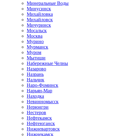
Минеральные Воды
Минусинск
Михайловка
Михайловск
Мичуринск
Мосальск
Москва
Мурино
Мурманск
Муром
Мытищи
Набережные Челны
Назарово
Назрань
Нальчик
Наро-Фоминск
Нарьян-Мар
Находка
Невинномысск
Нерюнгри
Нестеров
Нефтекамск
Нефтеюганск
Нижневартовск
Нижнекамск