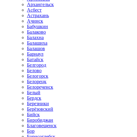
Архангельск
Асбест
Астрахань
Ачинск
Бабушкин
Балаково
Балахна
Балашиха
Балашов
Барнаул
Батайск
Белгород
Белово
Белогорск
Белорецк
Белореченск
Белый
Бердск
Березники
Берёзовский
Бийск
Биробиджан
Благовещенск
Бор
Борисоглебск