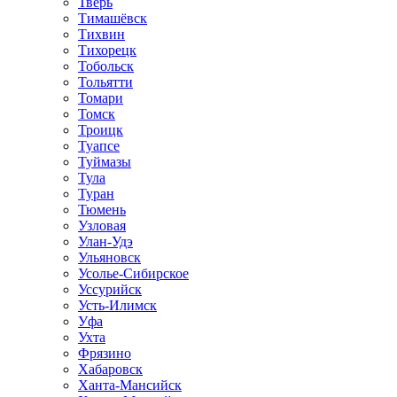
Тверь
Тимашёвск
Тихвин
Тихорецк
Тобольск
Тольятти
Томари
Томск
Троицк
Туапсе
Туймазы
Тула
Туран
Тюмень
Узловая
Улан-Удэ
Ульяновск
Усолье-Сибирское
Уссурийск
Усть-Илимск
Уфа
Ухта
Фрязино
Хабаровск
Ханта-Мансийск