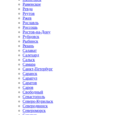
Раменское
Ревда
Реутов
Ржев
Рославль
Россошь
Ростов-на-Дону
Рубцовск
Рыбинск
Рязань
Салават
Салехард
Сальск
Самара
Санкт-Петербург
Саранск
Сарапул
Саратов
Саров
Свободный
Севастополь
Северо-Курильск
Северодвинск
Североморск