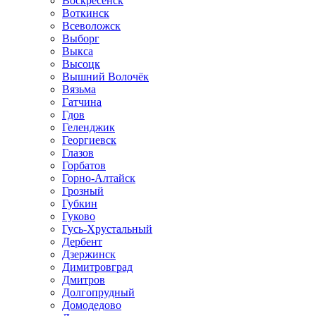
Воскресенск
Воткинск
Всеволожск
Выборг
Выкса
Высоцк
Вышний Волочёк
Вязьма
Гатчина
Гдов
Геленджик
Георгиевск
Глазов
Горбатов
Горно-Алтайск
Грозный
Губкин
Гуково
Гусь-Хрустальный
Дербент
Дзержинск
Димитровград
Дмитров
Долгопрудный
Домодедово