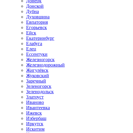
Донецк
Донской
Дубна
Духовщина
Евпатория
Егорьевск
Ейск
Екатеринбург
Елабуга
Елец
Ессентуки
Железногорск
Железнодорожный
Жигулёвск
Жуковский
Заречный
Зеленогорск
Зеленодольск
Златоуст
Иваново
Ивантеевка
Ижевск
Избербаш
Иркутск
Искитим