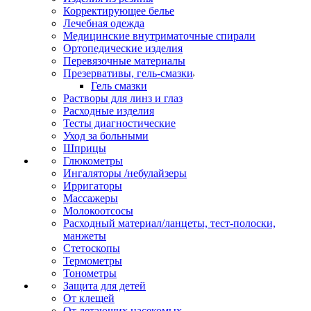
Корректирующее белье
Лечебная одежда
Медицинские внутриматочные спирали
Ортопедические изделия
Перевязочные материалы
Презервативы, гель-смазки
Гель смазки
Растворы для линз и глаз
Расходные изделия
Тесты диагностические
Уход за больными
Шприцы
Глюкометры
Ингаляторы /небулайзеры
Ирригаторы
Массажеры
Молокоотсосы
Расходный материал/ланцеты, тест-полоски,
манжеты
Стетоскопы
Термометры
Тонометры
Защита для детей
От клещей
От летающих насекомых