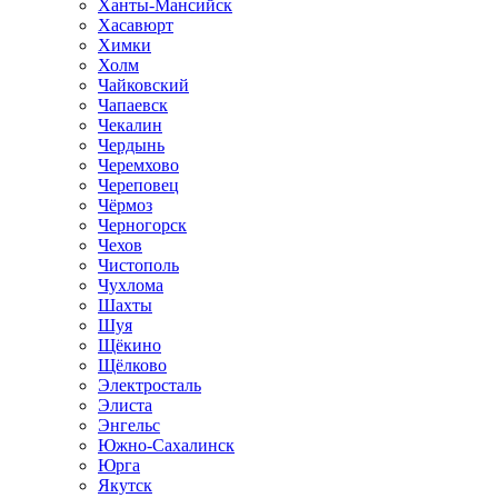
Ханты-Мансийск
Хасавюрт
Химки
Холм
Чайковский
Чапаевск
Чекалин
Чердынь
Черемхово
Череповец
Чёрмоз
Черногорск
Чехов
Чистополь
Чухлома
Шахты
Шуя
Щёкино
Щёлково
Электросталь
Элиста
Энгельс
Южно-Сахалинск
Юрга
Якутск