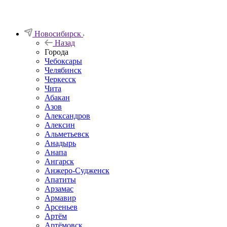
Новосибирск
Назад
Города
Чебоксары
Челябинск
Черкесск
Чита
Абакан
Азов
Александров
Алексин
Альметьевск
Анадырь
Анапа
Ангарск
Анжеро-Судженск
Апатиты
Арзамас
Армавир
Арсеньев
Артём
Артёмовск