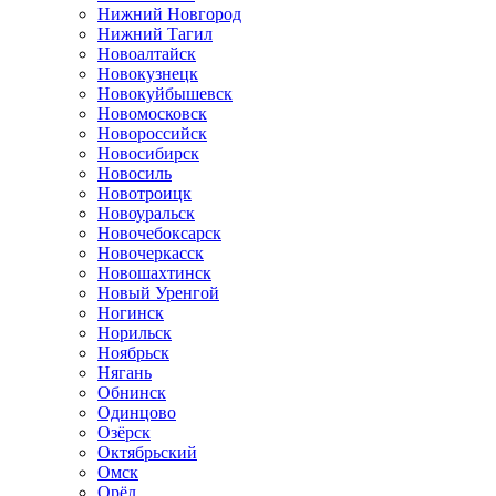
Нижний Новгород
Нижний Тагил
Новоалтайск
Новокузнецк
Новокуйбышевск
Новомосковск
Новороссийск
Новосибирск
Новосиль
Новотроицк
Новоуральск
Новочебоксарск
Новочеркасск
Новошахтинск
Новый Уренгой
Ногинск
Норильск
Ноябрьск
Нягань
Обнинск
Одинцово
Озёрск
Октябрьский
Омск
Орёл