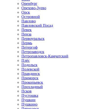
Оренбург
Орехово-Зуево
Орск
Островной
Павлово
Павловский Посад
Певек
Пенза
Первоуральск
Пермь
Петергоф
Петрозаводск
Петропавловск-Камчатский
Плёс
Подольск
Полевской
Правдинск
Приморск
Прокопьевск
Прохладный
Псков
Пустошка
Пушкин
Пушкино
Пятигорск