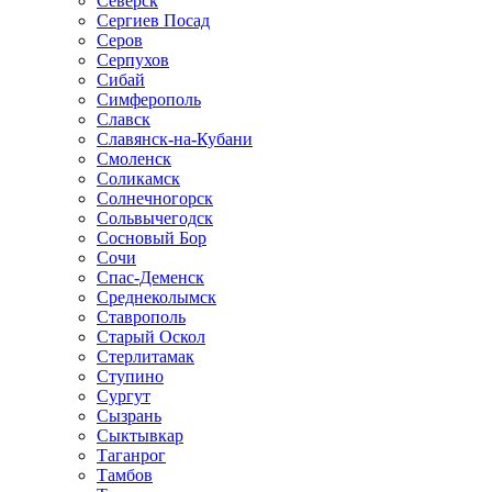
Северск
Сергиев Посад
Серов
Серпухов
Сибай
Симферополь
Славск
Славянск-на-Кубани
Смоленск
Соликамск
Солнечногорск
Сольвычегодск
Сосновый Бор
Сочи
Спас-Деменск
Среднеколымск
Ставрополь
Старый Оскол
Стерлитамак
Ступино
Сургут
Сызрань
Сыктывкар
Таганрог
Тамбов