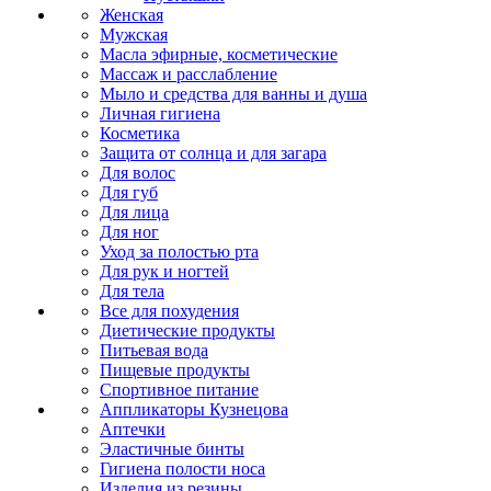
Женская
Мужская
Масла эфирные, косметические
Массаж и расслабление
Мыло и средства для ванны и душа
Личная гигиена
Косметика
Защита от солнца и для загара
Для волос
Для губ
Для лица
Для ног
Уход за полостью рта
Для рук и ногтей
Для тела
Все для похудения
Диетические продукты
Питьевая вода
Пищевые продукты
Спортивное питание
Аппликаторы Кузнецова
Аптечки
Эластичные бинты
Гигиена полости носа
Изделия из резины