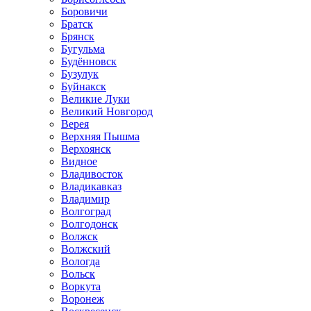
Боровичи
Братск
Брянск
Бугульма
Будённовск
Бузулук
Буйнакск
Великие Луки
Великий Новгород
Верея
Верхняя Пышма
Верхоянск
Видное
Владивосток
Владикавказ
Владимир
Волгоград
Волгодонск
Волжск
Волжский
Вологда
Вольск
Воркута
Воронеж