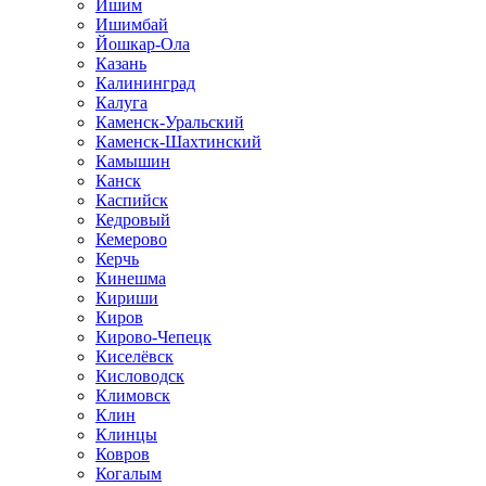
Ишим
Ишимбай
Йошкар-Ола
Казань
Калининград
Калуга
Каменск-Уральский
Каменск-Шахтинский
Камышин
Канск
Каспийск
Кедровый
Кемерово
Керчь
Кинешма
Кириши
Киров
Кирово-Чепецк
Киселёвск
Кисловодск
Климовск
Клин
Клинцы
Ковров
Когалым