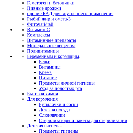
Гематоген и батончики
Пивные дрожжи
прочие БАД для внутреннего применения
Рыбий жир и омега-3
Фиточай/чай
Витамин С
Комплексы
Витаминные препараты
Минеральные вещества
Поливитамины
Беременным и кормящим
Белье
Витамины
Крема
Питание
Предметы личной гигиены
Уход за полостью рта
Бытовая химия
Для кормления
Бутылочки и соски
Детская посуда
Слюнявчики
Стерилизаторы и пакеты для стерилизации
Детская гигиена
Предметы гигиены