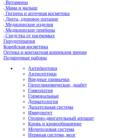
Витамины
Мама и малыш
Гигиена и аптечная косметика
Диета, здоровое питание
Медицинские изделия
Медицинские приборы
Средства от насекомых
Гирудотерапия
Корейская косметика
Оптика и контактная коррекция зрения
Подарочные наборы
Антибиотики
Антисептики
Вредные привычки
Гипогликемические, диабет
Гомеопатия
Гормональные
Дерматология
Дыхательная система
Иммунитет
Опорно-двигательный аппарат
Кровь и кровообращение
Мочеполовая система
Нервная система, мозг