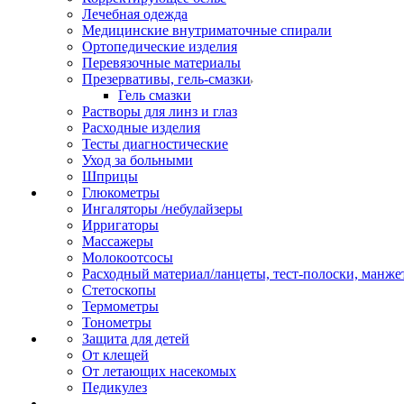
Лечебная одежда
Медицинские внутриматочные спирали
Ортопедические изделия
Перевязочные материалы
Презервативы, гель-смазки
Гель смазки
Растворы для линз и глаз
Расходные изделия
Тесты диагностические
Уход за больными
Шприцы
Глюкометры
Ингаляторы /небулайзеры
Ирригаторы
Массажеры
Молокоотсосы
Расходный материал/ланцеты, тест-полоски, манже
Стетоскопы
Термометры
Тонометры
Защита для детей
От клещей
От летающих насекомых
Педикулез