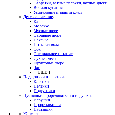
Салфетки, ватные палочки, ватные диски
Все для купания
Увлажнение и защита кожи
Детское питание
Каши
Молочко
Мясные пюре
Овощные пюре
Печенье
Питьевая вода
Сок
Специальное питание
Сухие смеси
Фруктовые пюре
Чаи
+ ЕЩЕ 1
Подгузники и пеленки
Клеенки
Пеленки
Подгузники
Пустышки, прорезыватели и игрушки
Игрушки
Прорезыватели
Пустышки
Женская