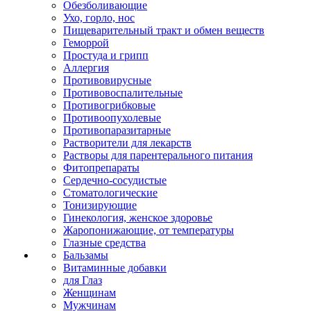
Обезболивающие
Ухо, горло, нос
Пищеварительный тракт и обмен веществ
Геморрой
Простуда и грипп
Аллергия
Противовирусные
Противовоспалительные
Противогрибковые
Противоопухолевые
Противопаразитарные
Растворители для лекарств
Растворы для парентерального питания
Фитопрепараты
Сердечно-сосудистые
Стоматологические
Тонизирующие
Гинекология, женское здоровье
Жаропонижающие, от температуры
Глазные средства
Бальзамы
Витаминные добавки
для Глаз
Женщинам
Мужчинам