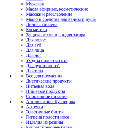
Мужская
Масла эфирные, косметические
Массаж и расслабление
Мыло и средства для ванны и душа
Личная гигиена
Косметика
Защита от солнца и для загара
Для волос
Для губ
Для лица
Для ног
Уход за полостью рта
Для рук и ногтей
Для тела
Все для похудения
Диетические продукты
Питьевая вода
Пищевые продукты
Спортивное питание
Аппликаторы Кузнецова
Аптечки
Эластичные бинты
Гигиена полости носа
Изделия из резины
Корректирующее белье