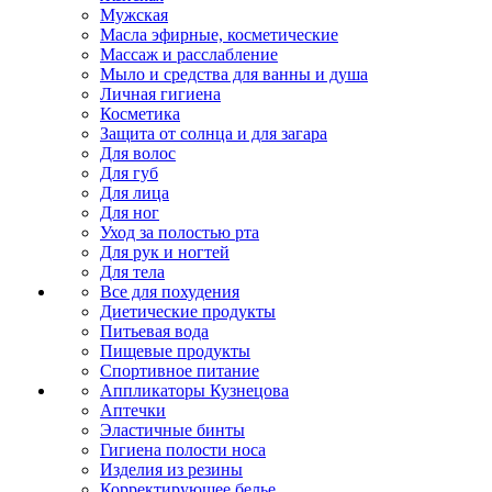
Мужская
Масла эфирные, косметические
Массаж и расслабление
Мыло и средства для ванны и душа
Личная гигиена
Косметика
Защита от солнца и для загара
Для волос
Для губ
Для лица
Для ног
Уход за полостью рта
Для рук и ногтей
Для тела
Все для похудения
Диетические продукты
Питьевая вода
Пищевые продукты
Спортивное питание
Аппликаторы Кузнецова
Аптечки
Эластичные бинты
Гигиена полости носа
Изделия из резины
Корректирующее белье