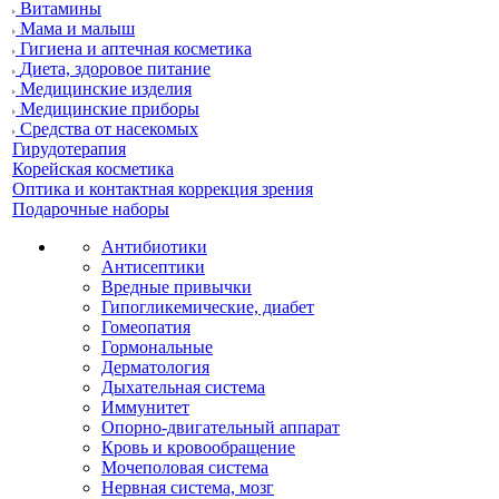
Витамины
Мама и малыш
Гигиена и аптечная косметика
Диета, здоровое питание
Медицинские изделия
Медицинские приборы
Средства от насекомых
Гирудотерапия
Корейская косметика
Оптика и контактная коррекция зрения
Подарочные наборы
Антибиотики
Антисептики
Вредные привычки
Гипогликемические, диабет
Гомеопатия
Гормональные
Дерматология
Дыхательная система
Иммунитет
Опорно-двигательный аппарат
Кровь и кровообращение
Мочеполовая система
Нервная система, мозг