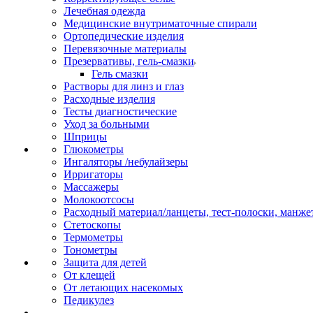
Лечебная одежда
Медицинские внутриматочные спирали
Ортопедические изделия
Перевязочные материалы
Презервативы, гель-смазки
Гель смазки
Растворы для линз и глаз
Расходные изделия
Тесты диагностические
Уход за больными
Шприцы
Глюкометры
Ингаляторы /небулайзеры
Ирригаторы
Массажеры
Молокоотсосы
Расходный материал/ланцеты, тест-полоски, манже
Стетоскопы
Термометры
Тонометры
Защита для детей
От клещей
От летающих насекомых
Педикулез