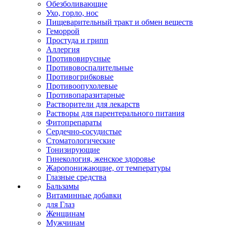
Обезболивающие
Ухо, горло, нос
Пищеварительный тракт и обмен веществ
Геморрой
Простуда и грипп
Аллергия
Противовирусные
Противовоспалительные
Противогрибковые
Противоопухолевые
Противопаразитарные
Растворители для лекарств
Растворы для парентерального питания
Фитопрепараты
Сердечно-сосудистые
Стоматологические
Тонизирующие
Гинекология, женское здоровье
Жаропонижающие, от температуры
Глазные средства
Бальзамы
Витаминные добавки
для Глаз
Женщинам
Мужчинам