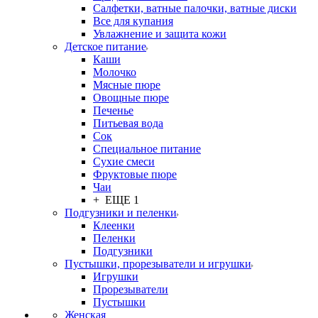
Салфетки, ватные палочки, ватные диски
Все для купания
Увлажнение и защита кожи
Детское питание
Каши
Молочко
Мясные пюре
Овощные пюре
Печенье
Питьевая вода
Сок
Специальное питание
Сухие смеси
Фруктовые пюре
Чаи
+ ЕЩЕ 1
Подгузники и пеленки
Клеенки
Пеленки
Подгузники
Пустышки, прорезыватели и игрушки
Игрушки
Прорезыватели
Пустышки
Женская