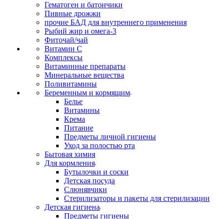
Гематоген и батончики
Пивные дрожжи
прочие БАД для внутреннего применения
Рыбий жир и омега-3
Фиточай/чай
Витамин С
Комплексы
Витаминные препараты
Минеральные вещества
Поливитамины
Беременным и кормящим
Белье
Витамины
Крема
Питание
Предметы личной гигиены
Уход за полостью рта
Бытовая химия
Для кормления
Бутылочки и соски
Детская посуда
Слюнявчики
Стерилизаторы и пакеты для стерилизации
Детская гигиена
Предметы гигиены