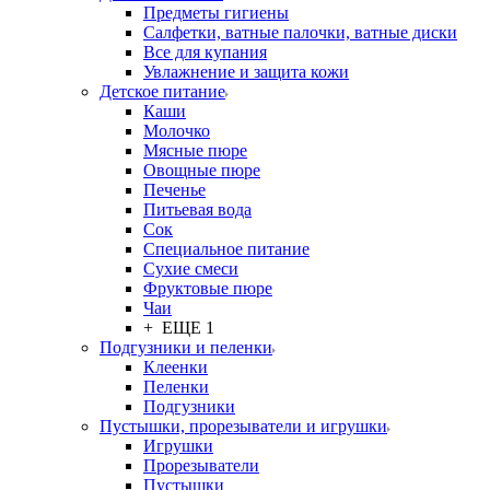
Предметы гигиены
Салфетки, ватные палочки, ватные диски
Все для купания
Увлажнение и защита кожи
Детское питание
Каши
Молочко
Мясные пюре
Овощные пюре
Печенье
Питьевая вода
Сок
Специальное питание
Сухие смеси
Фруктовые пюре
Чаи
+ ЕЩЕ 1
Подгузники и пеленки
Клеенки
Пеленки
Подгузники
Пустышки, прорезыватели и игрушки
Игрушки
Прорезыватели
Пустышки