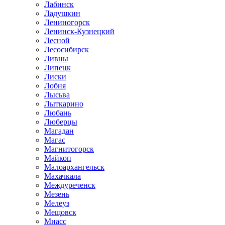
Лабинск
Ладушкин
Лениногорск
Ленинск-Кузнецкий
Лесной
Лесосибирск
Ливны
Липецк
Лиски
Лобня
Лысьва
Лыткарино
Любань
Люберцы
Магадан
Магас
Магнитогорск
Майкоп
Малоархангельск
Махачкала
Междуреченск
Мезень
Мелеуз
Мещовск
Миасс