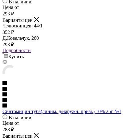
В наличии
Цена от
293
₽
Варианты цен
Челюскинцев, 44/1
352
₽
Д.Ковальчук, 260
293
₽
Подробности
Купить
Синтомицин туба(линим. д/наружн. прим.) 10% 25г №1
В наличии
Цена от
288
₽
Варианты цен