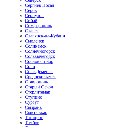
Северск
Сергиев Посад
Серов
Серпухов
Сибай
Симферополь
Славск
Славянск-на-Кубани
Смоленск
Соликамск
Солнечногорск
Сольвычегодск
Сосновый Бор
Сочи
Спас-Деменск
Среднеколымск
Ставрополь
Старый Оскол
Стерлитамак
Ступино
Сургут
Сызрань
Сыктывкар
Таганрог
Тамбов