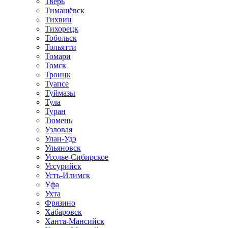
Тверь
Тимашёвск
Тихвин
Тихорецк
Тобольск
Тольятти
Томари
Томск
Троицк
Туапсе
Туймазы
Тула
Туран
Тюмень
Узловая
Улан-Удэ
Ульяновск
Усолье-Сибирское
Уссурийск
Усть-Илимск
Уфа
Ухта
Фрязино
Хабаровск
Ханта-Мансийск