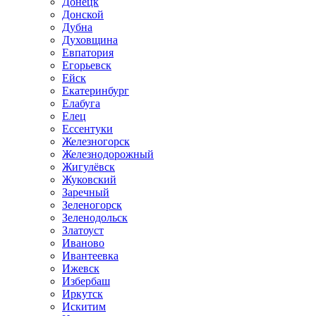
Донецк
Донской
Дубна
Духовщина
Евпатория
Егорьевск
Ейск
Екатеринбург
Елабуга
Елец
Ессентуки
Железногорск
Железнодорожный
Жигулёвск
Жуковский
Заречный
Зеленогорск
Зеленодольск
Златоуст
Иваново
Ивантеевка
Ижевск
Избербаш
Иркутск
Искитим