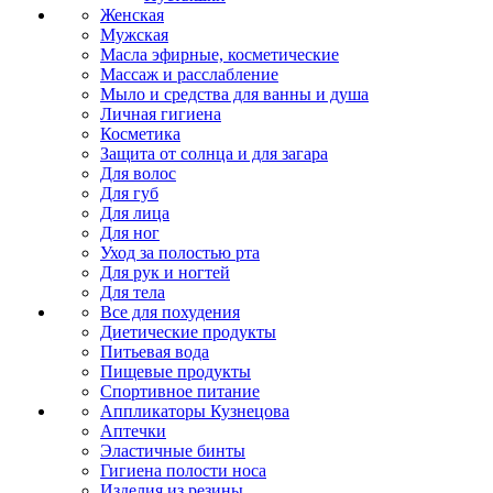
Женская
Мужская
Масла эфирные, косметические
Массаж и расслабление
Мыло и средства для ванны и душа
Личная гигиена
Косметика
Защита от солнца и для загара
Для волос
Для губ
Для лица
Для ног
Уход за полостью рта
Для рук и ногтей
Для тела
Все для похудения
Диетические продукты
Питьевая вода
Пищевые продукты
Спортивное питание
Аппликаторы Кузнецова
Аптечки
Эластичные бинты
Гигиена полости носа
Изделия из резины