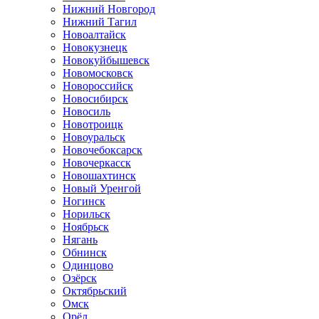
Нижний Новгород
Нижний Тагил
Новоалтайск
Новокузнецк
Новокуйбышевск
Новомосковск
Новороссийск
Новосибирск
Новосиль
Новотроицк
Новоуральск
Новочебоксарск
Новочеркасск
Новошахтинск
Новый Уренгой
Ногинск
Норильск
Ноябрьск
Нягань
Обнинск
Одинцово
Озёрск
Октябрьский
Омск
Орёл