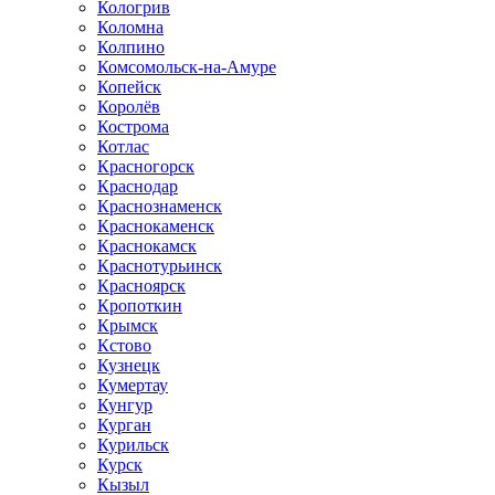
Кологрив
Коломна
Колпино
Комсомольск-на-Амуре
Копейск
Королёв
Кострома
Котлас
Красногорск
Краснодар
Краснознаменск
Краснокаменск
Краснокамск
Краснотурьинск
Красноярск
Кропоткин
Крымск
Кстово
Кузнецк
Кумертау
Кунгур
Курган
Курильск
Курск
Кызыл