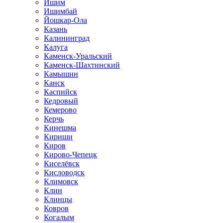
Ишим
Ишимбай
Йошкар-Ола
Казань
Калининград
Калуга
Каменск-Уральский
Каменск-Шахтинский
Камышин
Канск
Каспийск
Кедровый
Кемерово
Керчь
Кинешма
Кириши
Киров
Кирово-Чепецк
Киселёвск
Кисловодск
Климовск
Клин
Клинцы
Ковров
Когалым