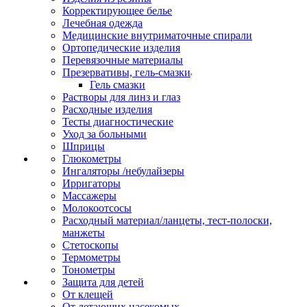
Корректирующее белье
Лечебная одежда
Медицинские внутриматочные спирали
Ортопедические изделия
Перевязочные материалы
Презервативы, гель-смазки
Гель смазки
Растворы для линз и глаз
Расходные изделия
Тесты диагностические
Уход за больными
Шприцы
Глюкометры
Ингаляторы /небулайзеры
Ирригаторы
Массажеры
Молокоотсосы
Расходный материал/ланцеты, тест-полоски,
манжеты
Стетоскопы
Термометры
Тонометры
Защита для детей
От клещей
От летающих насекомых