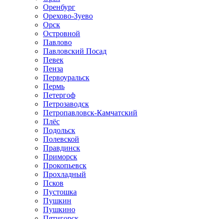
Оренбург
Орехово-Зуево
Орск
Островной
Павлово
Павловский Посад
Певек
Пенза
Первоуральск
Пермь
Петергоф
Петрозаводск
Петропавловск-Камчатский
Плёс
Подольск
Полевской
Правдинск
Приморск
Прокопьевск
Прохладный
Псков
Пустошка
Пушкин
Пушкино
Пятигорск