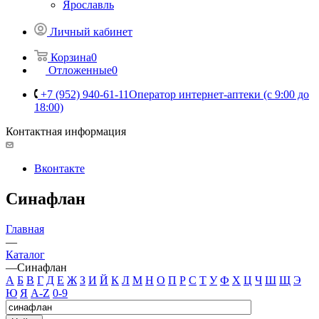
Ярославль
Личный кабинет
Корзина
0
Отложенные
0
+7 (952) 940-61-11
Оператор интернет-аптеки (с 9:00 до
18:00)
Контактная информация
Вконтакте
Синафлан
Главная
—
Каталог
—
Синафлан
А
Б
В
Г
Д
Е
Ж
З
И
Й
К
Л
М
Н
О
П
Р
С
Т
У
Ф
Х
Ц
Ч
Ш
Щ
Э
Ю
Я
A-Z
0-9