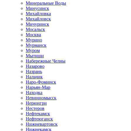
Минеральные Воды
Минусинск
Михайловка
Михайловск
Мичуринск
Мосальск
Москва
Мурино
Мурманск
Муром
Мытищи
Набережные Челны
Назарово
Назрань
Нальчик
Наро-Фоминск
Нарьян-Мар
Находка
Невинномысск
Нерюнгри
Нестеров
Нефтекамск
Нефтеюганск
Нижневартовск
Нижнекамск