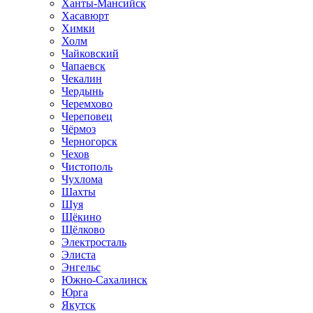
Ханты-Мансийск
Хасавюрт
Химки
Холм
Чайковский
Чапаевск
Чекалин
Чердынь
Черемхово
Череповец
Чёрмоз
Черногорск
Чехов
Чистополь
Чухлома
Шахты
Шуя
Щёкино
Щёлково
Электросталь
Элиста
Энгельс
Южно-Сахалинск
Юрга
Якутск