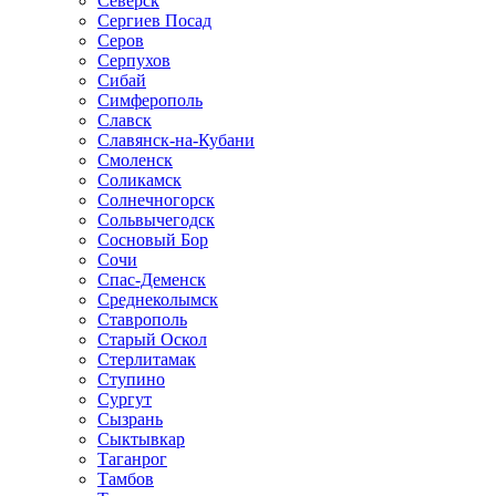
Северск
Сергиев Посад
Серов
Серпухов
Сибай
Симферополь
Славск
Славянск-на-Кубани
Смоленск
Соликамск
Солнечногорск
Сольвычегодск
Сосновый Бор
Сочи
Спас-Деменск
Среднеколымск
Ставрополь
Старый Оскол
Стерлитамак
Ступино
Сургут
Сызрань
Сыктывкар
Таганрог
Тамбов