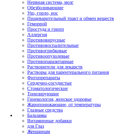
Нервная система, мозг
Обезболивающие
Ухо, горло, нос
Пищеварительный тракт и обмен веществ
Геморрой
Простуда и грипп
Аллергия
Противовирусные
Противовоспалительные
Противогрибковые
Противоопухолевые
Противопаразитарные
Растворители для лекарств
Растворы для парентерального питания
Фитопрепараты
Сердечно-сосудистые
Стоматологические
Тонизирующие
Гинекология, женское здоровье
Жаропонижающие, от температуры
Глазные средства
Бальзамы
Витаминные добавки
для Глаз
Женщинам