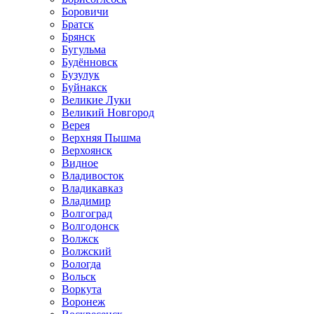
Боровичи
Братск
Брянск
Бугульма
Будённовск
Бузулук
Буйнакск
Великие Луки
Великий Новгород
Верея
Верхняя Пышма
Верхоянск
Видное
Владивосток
Владикавказ
Владимир
Волгоград
Волгодонск
Волжск
Волжский
Вологда
Вольск
Воркута
Воронеж