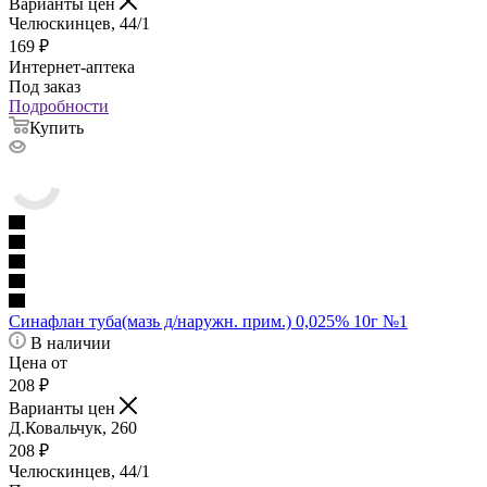
Варианты цен
Челюскинцев, 44/1
169
₽
Интернет-аптека
Под заказ
Подробности
Купить
Синафлан туба(мазь д/наружн. прим.) 0,025% 10г №1
В наличии
Цена от
208
₽
Варианты цен
Д.Ковальчук, 260
208
₽
Челюскинцев, 44/1