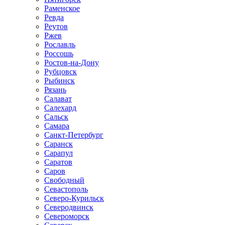
Раменское
Ревда
Реутов
Ржев
Рославль
Россошь
Ростов-на-Дону
Рубцовск
Рыбинск
Рязань
Салават
Салехард
Сальск
Самара
Санкт-Петербург
Саранск
Сарапул
Саратов
Саров
Свободный
Севастополь
Северо-Курильск
Северодвинск
Североморск