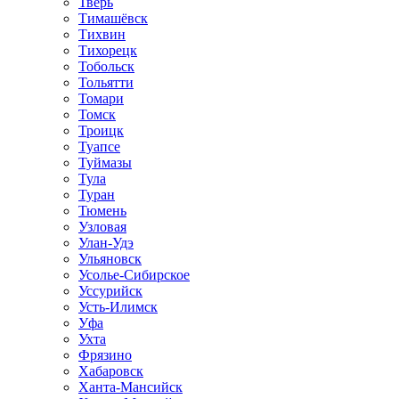
Тверь
Тимашёвск
Тихвин
Тихорецк
Тобольск
Тольятти
Томари
Томск
Троицк
Туапсе
Туймазы
Тула
Туран
Тюмень
Узловая
Улан-Удэ
Ульяновск
Усолье-Сибирское
Уссурийск
Усть-Илимск
Уфа
Ухта
Фрязино
Хабаровск
Ханта-Мансийск