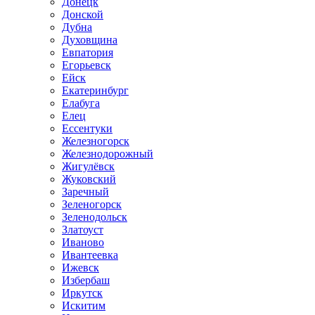
Донецк
Донской
Дубна
Духовщина
Евпатория
Егорьевск
Ейск
Екатеринбург
Елабуга
Елец
Ессентуки
Железногорск
Железнодорожный
Жигулёвск
Жуковский
Заречный
Зеленогорск
Зеленодольск
Златоуст
Иваново
Ивантеевка
Ижевск
Избербаш
Иркутск
Искитим