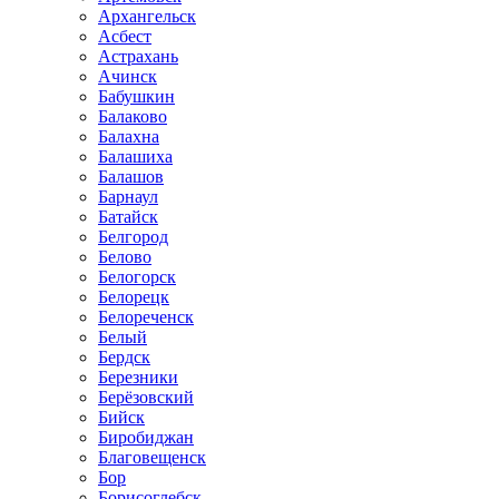
Архангельск
Асбест
Астрахань
Ачинск
Бабушкин
Балаково
Балахна
Балашиха
Балашов
Барнаул
Батайск
Белгород
Белово
Белогорск
Белорецк
Белореченск
Белый
Бердск
Березники
Берёзовский
Бийск
Биробиджан
Благовещенск
Бор
Борисоглебск