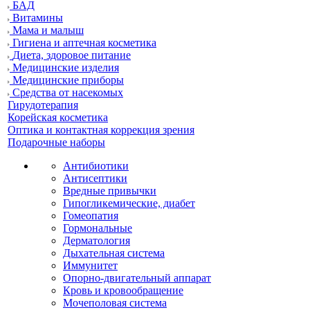
БАД
Витамины
Мама и малыш
Гигиена и аптечная косметика
Диета, здоровое питание
Медицинские изделия
Медицинские приборы
Средства от насекомых
Гирудотерапия
Корейская косметика
Оптика и контактная коррекция зрения
Подарочные наборы
Антибиотики
Антисептики
Вредные привычки
Гипогликемические, диабет
Гомеопатия
Гормональные
Дерматология
Дыхательная система
Иммунитет
Опорно-двигательный аппарат
Кровь и кровообращение
Мочеполовая система