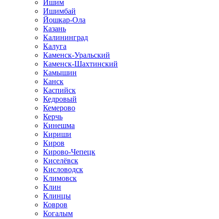
Ишим
Ишимбай
Йошкар-Ола
Казань
Калининград
Калуга
Каменск-Уральский
Каменск-Шахтинский
Камышин
Канск
Каспийск
Кедровый
Кемерово
Керчь
Кинешма
Кириши
Киров
Кирово-Чепецк
Киселёвск
Кисловодск
Климовск
Клин
Клинцы
Ковров
Когалым