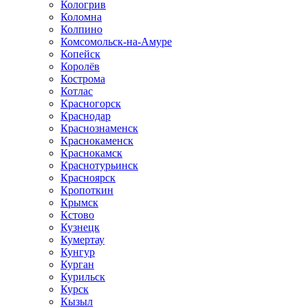
Кологрив
Коломна
Колпино
Комсомольск-на-Амуре
Копейск
Королёв
Кострома
Котлас
Красногорск
Краснодар
Краснознаменск
Краснокаменск
Краснокамск
Краснотурьинск
Красноярск
Кропоткин
Крымск
Кстово
Кузнецк
Кумертау
Кунгур
Курган
Курильск
Курск
Кызыл