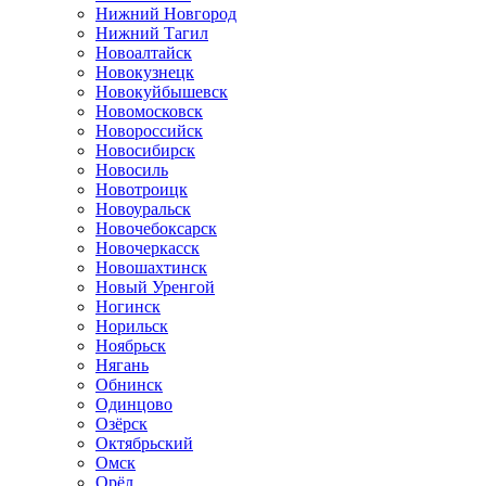
Нижний Новгород
Нижний Тагил
Новоалтайск
Новокузнецк
Новокуйбышевск
Новомосковск
Новороссийск
Новосибирск
Новосиль
Новотроицк
Новоуральск
Новочебоксарск
Новочеркасск
Новошахтинск
Новый Уренгой
Ногинск
Норильск
Ноябрьск
Нягань
Обнинск
Одинцово
Озёрск
Октябрьский
Омск
Орёл