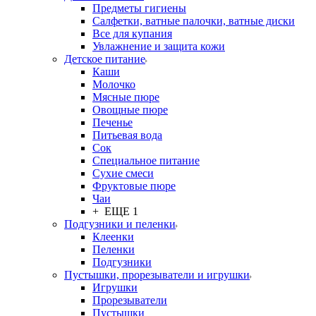
Предметы гигиены
Салфетки, ватные палочки, ватные диски
Все для купания
Увлажнение и защита кожи
Детское питание
Каши
Молочко
Мясные пюре
Овощные пюре
Печенье
Питьевая вода
Сок
Специальное питание
Сухие смеси
Фруктовые пюре
Чаи
+ ЕЩЕ 1
Подгузники и пеленки
Клеенки
Пеленки
Подгузники
Пустышки, прорезыватели и игрушки
Игрушки
Прорезыватели
Пустышки