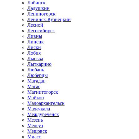
Лабинск
Ладушкин
Лениногорск
Ленинск-Кузнецкий
Лесной
Лесосибирск
Ливны
Липецк
Лиски
Лобня
Лысьва
Лыткарино
Любань
Люберцы
Магадан
Магас
Магнитогорск
Майкоп
Малоархангельск
Махачкала
Междуреченск
Мезень
Мелеуз
Мещовск
Миасс