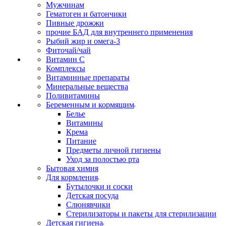
Мужчинам
Гематоген и батончики
Пивные дрожжи
прочие БАД для внутреннего применения
Рыбий жир и омега-3
Фиточай/чай
Витамин С
Комплексы
Витаминные препараты
Минеральные вещества
Поливитамины
Беременным и кормящим
Белье
Витамины
Крема
Питание
Предметы личной гигиены
Уход за полостью рта
Бытовая химия
Для кормления
Бутылочки и соски
Детская посуда
Слюнявчики
Стерилизаторы и пакеты для стерилизации
Детская гигиена