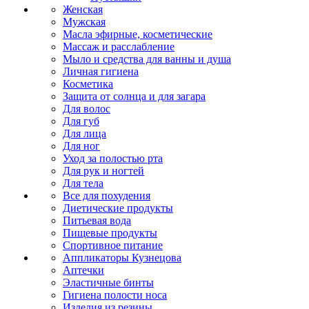
Женская
Мужская
Масла эфирные, косметические
Массаж и расслабление
Мыло и средства для ванны и душа
Личная гигиена
Косметика
Защита от солнца и для загара
Для волос
Для губ
Для лица
Для ног
Уход за полостью рта
Для рук и ногтей
Для тела
Все для похудения
Диетические продукты
Питьевая вода
Пищевые продукты
Спортивное питание
Аппликаторы Кузнецова
Аптечки
Эластичные бинты
Гигиена полости носа
Изделия из резины