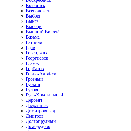
Воскресенск
Воткинск
Всеволожск
Выборг
Выкса
Высоцк
Вышний Волочёк
Вязьма
Гатчина
Гдов
Геленджик
Георгиевск
Глазов
Горбатов
Горно-Алтайск
Грозный
Губкин
Гуково
Гусь-Хрустальный
Дербент
Дзержинск
Димитровград
Дмитров
Долгопрудный
Домодедово