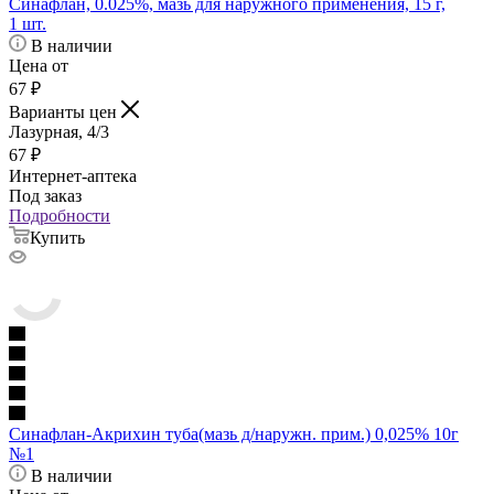
Синафлан, 0.025%, мазь для наружного применения, 15 г,
1 шт.
В наличии
Цена от
67
₽
Варианты цен
Лазурная, 4/3
67
₽
Интернет-аптека
Под заказ
Подробности
Купить
Синафлан-Акрихин туба(мазь д/наружн. прим.) 0,025% 10г
№1
В наличии