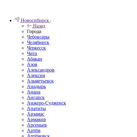
Новосибирск
Назад
Города
Чебоксары
Челябинск
Черкесск
Чита
Абакан
Азов
Александров
Алексин
Альметьевск
Анадырь
Анапа
Ангарск
Анжеро-Судженск
Апатиты
Арзамас
Армавир
Арсеньев
Артём
Артёмовск