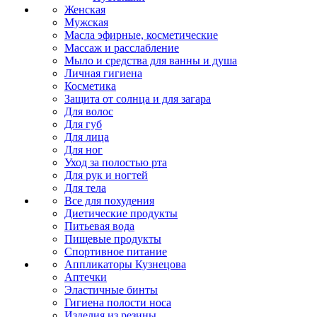
Женская
Мужская
Масла эфирные, косметические
Массаж и расслабление
Мыло и средства для ванны и душа
Личная гигиена
Косметика
Защита от солнца и для загара
Для волос
Для губ
Для лица
Для ног
Уход за полостью рта
Для рук и ногтей
Для тела
Все для похудения
Диетические продукты
Питьевая вода
Пищевые продукты
Спортивное питание
Аппликаторы Кузнецова
Аптечки
Эластичные бинты
Гигиена полости носа
Изделия из резины