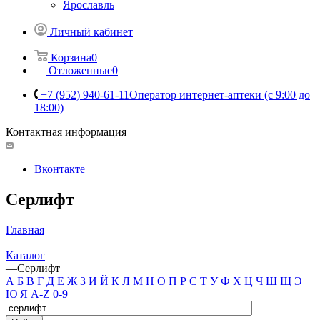
Ярославль
Личный кабинет
Корзина
0
Отложенные
0
+7 (952) 940-61-11
Оператор интернет-аптеки (с 9:00 до
18:00)
Контактная информация
Вконтакте
Серлифт
Главная
—
Каталог
—
Серлифт
А
Б
В
Г
Д
Е
Ж
З
И
Й
К
Л
М
Н
О
П
Р
С
Т
У
Ф
Х
Ц
Ч
Ш
Щ
Э
Ю
Я
A-Z
0-9