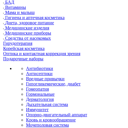
БАД
Витамины
Мама и малыш
Гигиена и аптечная косметика
Диета, здоровое питание
Медицинские изделия
Медицинские приборы
Средства от насекомых
Гирудотерапия
Корейская косметика
Оптика и контактная коррекция зрения
Подарочные наборы
Антибиотики
Антисептики
Вредные привычки
Гипогликемические, диабет
Гомеопатия
Гормональные
Дерматология
Дыхательная система
Иммунитет
Опорно-двигательный аппарат
Кровь и кровообращение
Мочеполовая система