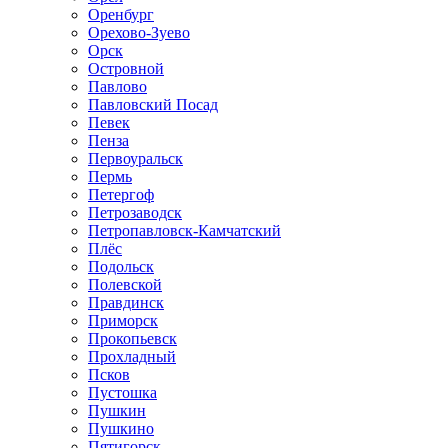
Оренбург
Орехово-Зуево
Орск
Островной
Павлово
Павловский Посад
Певек
Пенза
Первоуральск
Пермь
Петергоф
Петрозаводск
Петропавловск-Камчатский
Плёс
Подольск
Полевской
Правдинск
Приморск
Прокопьевск
Прохладный
Псков
Пустошка
Пушкин
Пушкино
Пятигорск