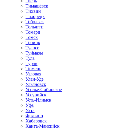
Тверь
Тимашёвск
Тихвин
Тихорецк
Тобольск
Тольятти
Томари
Томск
Троицк
Туапсе
Туймазы
Тула
Туран
Тюмень
Узловая
Улан-Удэ
Ульяновск
Усолье-Сибирское
Уссурийск
Усть-Илимск
Уфа
Ухта
Фрязино
Хабаровск
Ханта-Мансийск