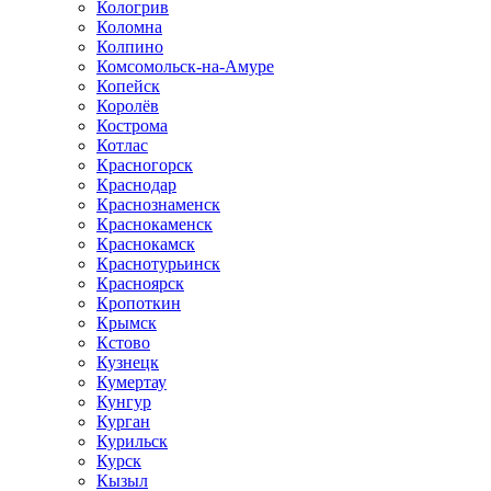
Кологрив
Коломна
Колпино
Комсомольск-на-Амуре
Копейск
Королёв
Кострома
Котлас
Красногорск
Краснодар
Краснознаменск
Краснокаменск
Краснокамск
Краснотурьинск
Красноярск
Кропоткин
Крымск
Кстово
Кузнецк
Кумертау
Кунгур
Курган
Курильск
Курск
Кызыл