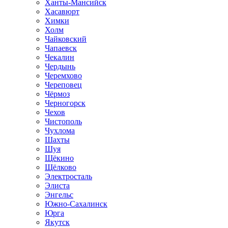
Ханты-Мансийск
Хасавюрт
Химки
Холм
Чайковский
Чапаевск
Чекалин
Чердынь
Черемхово
Череповец
Чёрмоз
Черногорск
Чехов
Чистополь
Чухлома
Шахты
Шуя
Щёкино
Щёлково
Электросталь
Элиста
Энгельс
Южно-Сахалинск
Юрга
Якутск