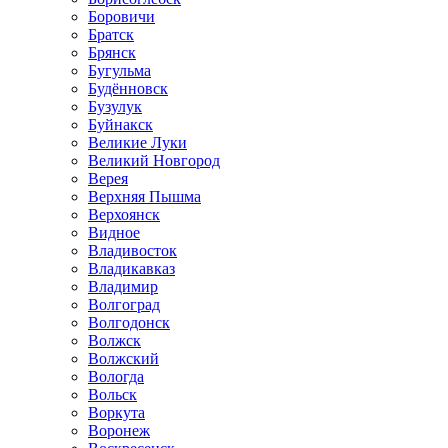
Боровичи
Братск
Брянск
Бугульма
Будённовск
Бузулук
Буйнакск
Великие Луки
Великий Новгород
Верея
Верхняя Пышма
Верхоянск
Видное
Владивосток
Владикавказ
Владимир
Волгоград
Волгодонск
Волжск
Волжский
Вологда
Вольск
Воркута
Воронеж