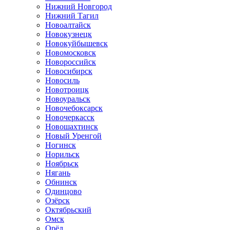
Нижний Новгород
Нижний Тагил
Новоалтайск
Новокузнецк
Новокуйбышевск
Новомосковск
Новороссийск
Новосибирск
Новосиль
Новотроицк
Новоуральск
Новочебоксарск
Новочеркасск
Новошахтинск
Новый Уренгой
Ногинск
Норильск
Ноябрьск
Нягань
Обнинск
Одинцово
Озёрск
Октябрьский
Омск
Орёл