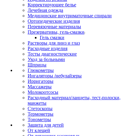
Корректирующее белье
Лечебная одежда
Медицинские внутриматочные спирали
Ортопедические изделия
Перевязочные материалы
Презервативы, гель-смазки
Гель смазки
Растворы для линз и глаз
Расходные изделия
Тесты диагностические
Уход за больными
Шприцы
Глюкометры
Ингаляторы /небулайзеры
Ирригаторы
Массажеры
Молокоотсосы
Расходный материал/ланцеты, тест-полоски,
манжеты
Стетоскопы
Термометры
Тонометры
Защита для детей
От клещей
От летающих насекомых