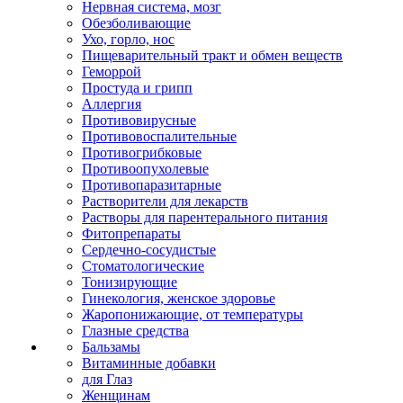
Нервная система, мозг
Обезболивающие
Ухо, горло, нос
Пищеварительный тракт и обмен веществ
Геморрой
Простуда и грипп
Аллергия
Противовирусные
Противовоспалительные
Противогрибковые
Противоопухолевые
Противопаразитарные
Растворители для лекарств
Растворы для парентерального питания
Фитопрепараты
Сердечно-сосудистые
Стоматологические
Тонизирующие
Гинекология, женское здоровье
Жаропонижающие, от температуры
Глазные средства
Бальзамы
Витаминные добавки
для Глаз
Женщинам