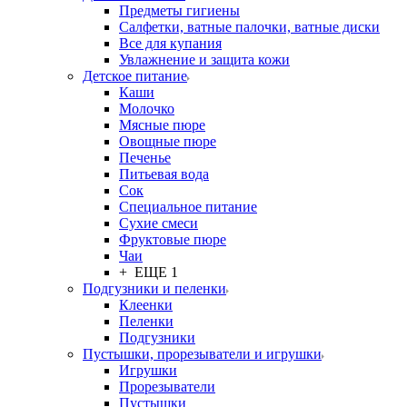
Предметы гигиены
Салфетки, ватные палочки, ватные диски
Все для купания
Увлажнение и защита кожи
Детское питание
Каши
Молочко
Мясные пюре
Овощные пюре
Печенье
Питьевая вода
Сок
Специальное питание
Сухие смеси
Фруктовые пюре
Чаи
+ ЕЩЕ 1
Подгузники и пеленки
Клеенки
Пеленки
Подгузники
Пустышки, прорезыватели и игрушки
Игрушки
Прорезыватели
Пустышки