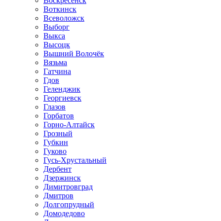
Воскресенск
Воткинск
Всеволожск
Выборг
Выкса
Высоцк
Вышний Волочёк
Вязьма
Гатчина
Гдов
Геленджик
Георгиевск
Глазов
Горбатов
Горно-Алтайск
Грозный
Губкин
Гуково
Гусь-Хрустальный
Дербент
Дзержинск
Димитровград
Дмитров
Долгопрудный
Домодедово