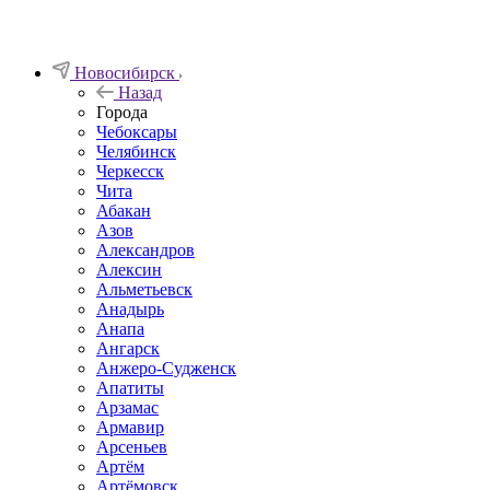
Новосибирск
Назад
Города
Чебоксары
Челябинск
Черкесск
Чита
Абакан
Азов
Александров
Алексин
Альметьевск
Анадырь
Анапа
Ангарск
Анжеро-Судженск
Апатиты
Арзамас
Армавир
Арсеньев
Артём
Артёмовск