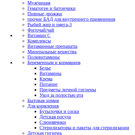
Мужчинам
Гематоген и батончики
Пивные дрожжи
прочие БАД для внутреннего применения
Рыбий жир и омега-3
Фиточай/чай
Витамин С
Комплексы
Витаминные препараты
Минеральные вещества
Поливитамины
Беременным и кормящим
Белье
Витамины
Крема
Питание
Предметы личной гигиены
Уход за полостью рта
Бытовая химия
Для кормления
Бутылочки и соски
Детская посуда
Слюнявчики
Стерилизаторы и пакеты для стерилизации
Детская гигиена