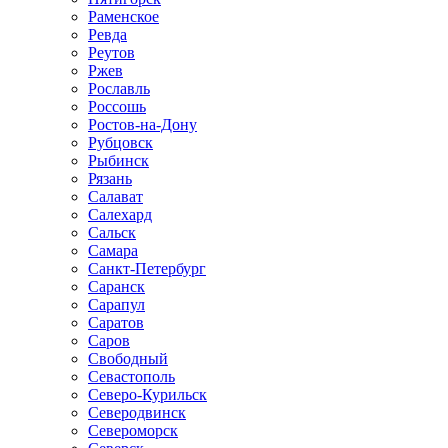
Раменское
Ревда
Реутов
Ржев
Рославль
Россошь
Ростов-на-Дону
Рубцовск
Рыбинск
Рязань
Салават
Салехард
Сальск
Самара
Санкт-Петербург
Саранск
Сарапул
Саратов
Саров
Свободный
Севастополь
Северо-Курильск
Северодвинск
Североморск