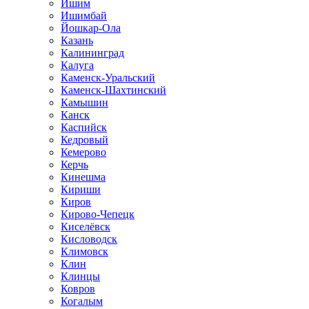
Ишим
Ишимбай
Йошкар-Ола
Казань
Калининград
Калуга
Каменск-Уральский
Каменск-Шахтинский
Камышин
Канск
Каспийск
Кедровый
Кемерово
Керчь
Кинешма
Кириши
Киров
Кирово-Чепецк
Киселёвск
Кисловодск
Климовск
Клин
Клинцы
Ковров
Когалым