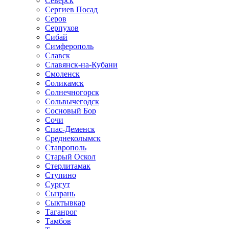
Северск
Сергиев Посад
Серов
Серпухов
Сибай
Симферополь
Славск
Славянск-на-Кубани
Смоленск
Соликамск
Солнечногорск
Сольвычегодск
Сосновый Бор
Сочи
Спас-Деменск
Среднеколымск
Ставрополь
Старый Оскол
Стерлитамак
Ступино
Сургут
Сызрань
Сыктывкар
Таганрог
Тамбов