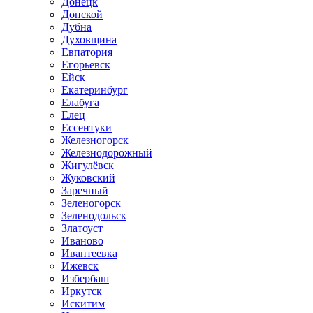
Донецк
Донской
Дубна
Духовщина
Евпатория
Егорьевск
Ейск
Екатеринбург
Елабуга
Елец
Ессентуки
Железногорск
Железнодорожный
Жигулёвск
Жуковский
Заречный
Зеленогорск
Зеленодольск
Златоуст
Иваново
Ивантеевка
Ижевск
Избербаш
Иркутск
Искитим