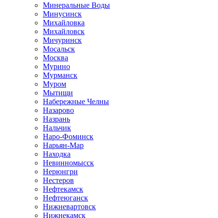
Минеральные Воды
Минусинск
Михайловка
Михайловск
Мичуринск
Мосальск
Москва
Мурино
Мурманск
Муром
Мытищи
Набережные Челны
Назарово
Назрань
Нальчик
Наро-Фоминск
Нарьян-Мар
Находка
Невинномысск
Нерюнгри
Нестеров
Нефтекамск
Нефтеюганск
Нижневартовск
Нижнекамск