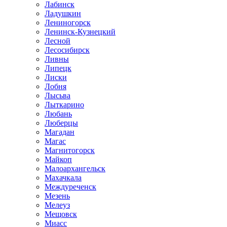
Лабинск
Ладушкин
Лениногорск
Ленинск-Кузнецкий
Лесной
Лесосибирск
Ливны
Липецк
Лиски
Лобня
Лысьва
Лыткарино
Любань
Люберцы
Магадан
Магас
Магнитогорск
Майкоп
Малоархангельск
Махачкала
Междуреченск
Мезень
Мелеуз
Мещовск
Миасс