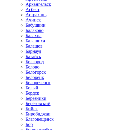
Архангельск
Асбест
Астрахань
Ачинск
Бабушкин
Балаково
Балахна
Балашиха
Балашов
Барнаул
Батайск
Белгород
Белово
Белогорск
Белорецк
Белореченск
Белый
Бердск
Березники
Берёзовский
Бийск
Биробиджан
Благовещенск
Бор
Борисоглебск