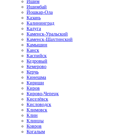
Ишим
Ишимбай
Йошкар-Ола
Казань
Калининград
Калуга
Каменск-Уральский
Каменск-Шахтинский
Камышин
Канск
Каспийск
Кедровый
Кемерово
Керчь
Кинешма
Кириши
Киров
Кирово-Чепецк
Киселёвск
Кисловодск
Климовск
Клин
Клинцы
Ковров
Когалым