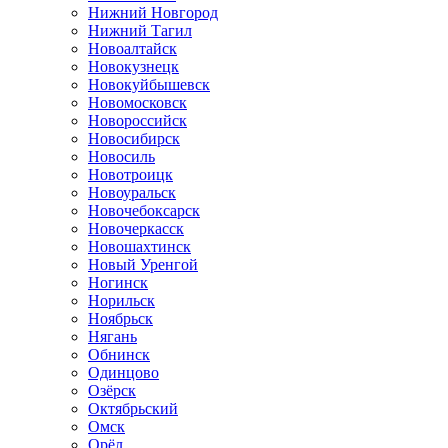
Нижний Новгород
Нижний Тагил
Новоалтайск
Новокузнецк
Новокуйбышевск
Новомосковск
Новороссийск
Новосибирск
Новосиль
Новотроицк
Новоуральск
Новочебоксарск
Новочеркасск
Новошахтинск
Новый Уренгой
Ногинск
Норильск
Ноябрьск
Нягань
Обнинск
Одинцово
Озёрск
Октябрьский
Омск
Орёл