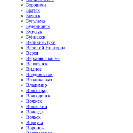
Боровичи
Братск
Брянск
Бугульма
Будённовск
Бузулук
Буйнакск
Великие Луки
Великий Новгород
Верея
Верхняя Пышма
Верхоянск
Видное
Владивосток
Владикавказ
Владимир
Волгоград
Волгодонск
Волжск
Волжский
Вологда
Вольск
Воркута
Воронеж