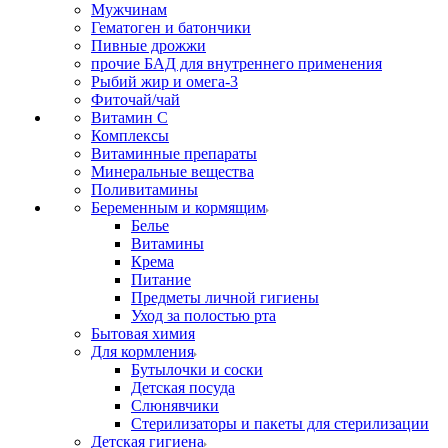
Мужчинам
Гематоген и батончики
Пивные дрожжи
прочие БАД для внутреннего применения
Рыбий жир и омега-3
Фиточай/чай
Витамин С
Комплексы
Витаминные препараты
Минеральные вещества
Поливитамины
Беременным и кормящим
Белье
Витамины
Крема
Питание
Предметы личной гигиены
Уход за полостью рта
Бытовая химия
Для кормления
Бутылочки и соски
Детская посуда
Слюнявчики
Стерилизаторы и пакеты для стерилизации
Детская гигиена