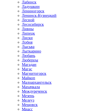
Лабинск
Ладушкин
Лениногорск
Ленинск-Кузнецкий
Лесной
Лесосибирск
Ливны
Липецк
Лиски
Лобня
Лысьва
Лыткарино
Любань
Люберцы
Магадан
Магас
Магнитогорск
Майкоп
Малоархангельск
Махачкала
Междуреченск
Мезень
Мелеуз
Мещовск
Миасс