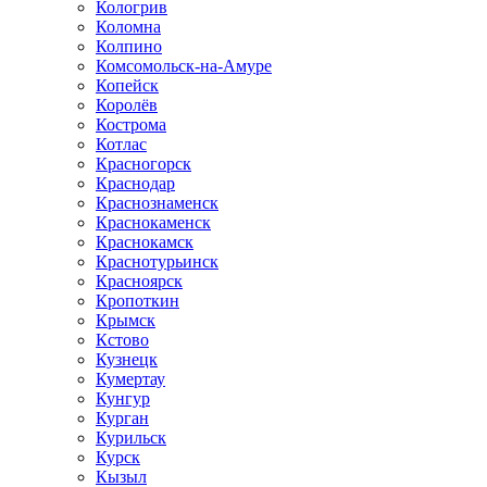
Кологрив
Коломна
Колпино
Комсомольск-на-Амуре
Копейск
Королёв
Кострома
Котлас
Красногорск
Краснодар
Краснознаменск
Краснокаменск
Краснокамск
Краснотурьинск
Красноярск
Кропоткин
Крымск
Кстово
Кузнецк
Кумертау
Кунгур
Курган
Курильск
Курск
Кызыл