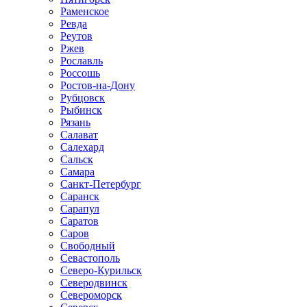
Раменское
Ревда
Реутов
Ржев
Рославль
Россошь
Ростов-на-Дону
Рубцовск
Рыбинск
Рязань
Салават
Салехард
Сальск
Самара
Санкт-Петербург
Саранск
Сарапул
Саратов
Саров
Свободный
Севастополь
Северо-Курильск
Северодвинск
Североморск