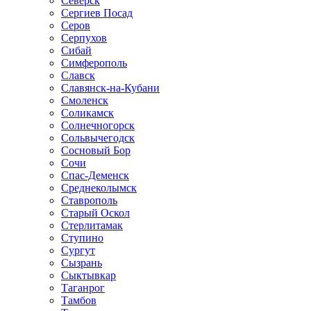
Северск
Сергиев Посад
Серов
Серпухов
Сибай
Симферополь
Славск
Славянск-на-Кубани
Смоленск
Соликамск
Солнечногорск
Сольвычегодск
Сосновый Бор
Сочи
Спас-Деменск
Среднеколымск
Ставрополь
Старый Оскол
Стерлитамак
Ступино
Сургут
Сызрань
Сыктывкар
Таганрог
Тамбов