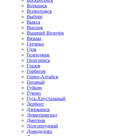
Воскресенск
Воткинск
Всеволожск
Выборг
Выкса
Высоцк
Вышний Волочёк
Вязьма
Гатчина
Гдов
Геленджик
Георгиевск
Глазов
Горбатов
Горно-Алтайск
Грозный
Губкин
Гуково
Гусь-Хрустальный
Дербент
Дзержинск
Димитровград
Дмитров
Долгопрудный
Домодедово