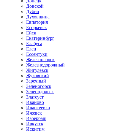
Донецк
Донской
Дубна
Духовщина
Евпатория
Егорьевск
Ейск
Екатеринбург
Елабуга
Елец
Ессентуки
Железногорск
Железнодорожный
Жигулёвск
Жуковский
Заречный
Зеленогорск
Зеленодольск
Златоуст
Иваново
Ивантеевка
Ижевск
Избербаш
Иркутск
Искитим