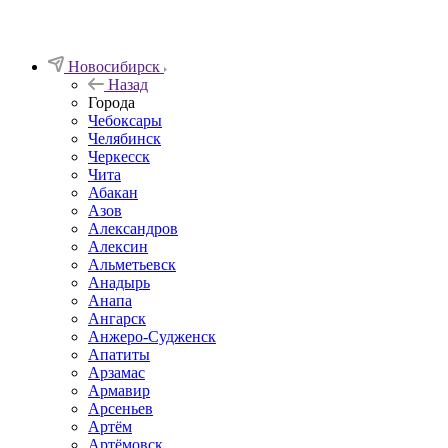
Новосибирск
Назад
Города
Чебоксары
Челябинск
Черкесск
Чита
Абакан
Азов
Александров
Алексин
Альметьевск
Анадырь
Анапа
Ангарск
Анжеро-Судженск
Апатиты
Арзамас
Армавир
Арсеньев
Артём
Артёмовск