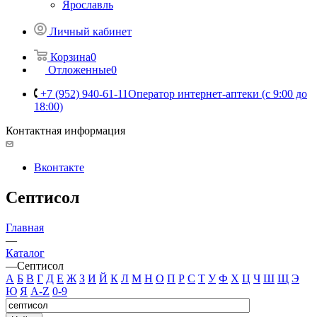
Ярославль
Личный кабинет
Корзина
0
Отложенные
0
+7 (952) 940-61-11
Оператор интернет-аптеки (с 9:00 до
18:00)
Контактная информация
Вконтакте
Септисол
Главная
—
Каталог
—
Септисол
А
Б
В
Г
Д
Е
Ж
З
И
Й
К
Л
М
Н
О
П
Р
С
Т
У
Ф
Х
Ц
Ч
Ш
Щ
Э
Ю
Я
A-Z
0-9