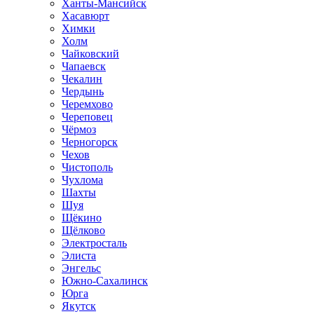
Ханты-Мансийск
Хасавюрт
Химки
Холм
Чайковский
Чапаевск
Чекалин
Чердынь
Черемхово
Череповец
Чёрмоз
Черногорск
Чехов
Чистополь
Чухлома
Шахты
Шуя
Щёкино
Щёлково
Электросталь
Элиста
Энгельс
Южно-Сахалинск
Юрга
Якутск