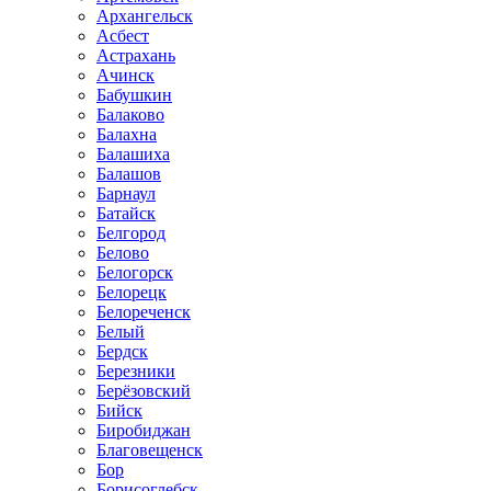
Архангельск
Асбест
Астрахань
Ачинск
Бабушкин
Балаково
Балахна
Балашиха
Балашов
Барнаул
Батайск
Белгород
Белово
Белогорск
Белорецк
Белореченск
Белый
Бердск
Березники
Берёзовский
Бийск
Биробиджан
Благовещенск
Бор
Борисоглебск