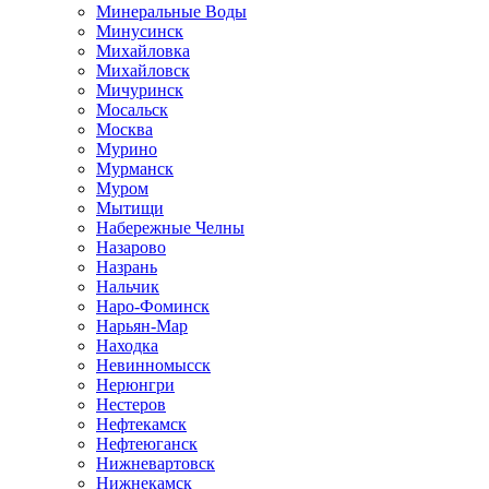
Минеральные Воды
Минусинск
Михайловка
Михайловск
Мичуринск
Мосальск
Москва
Мурино
Мурманск
Муром
Мытищи
Набережные Челны
Назарово
Назрань
Нальчик
Наро-Фоминск
Нарьян-Мар
Находка
Невинномысск
Нерюнгри
Нестеров
Нефтекамск
Нефтеюганск
Нижневартовск
Нижнекамск