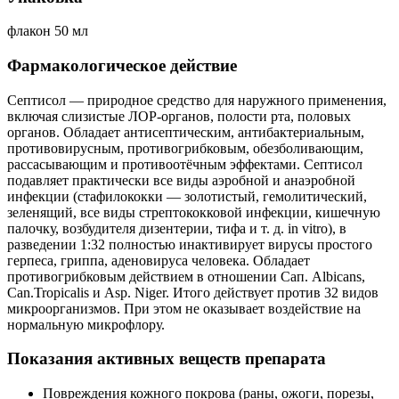
флакон 50 мл
Фармакологическое действие
Септисол — природное средство для наружного применения,
включая слизистые ЛОР-органов, полости рта, половых
органов. Обладает антисептическим, антибактериальным,
противовирусным, противогрибковым, обезболивающим,
рассасывающим и противоотёчным эффектами. Септисол
подавляет практически все виды аэробной и анаэробной
инфекции (стафилококки — золотистый, гемолитический,
зеленящий, все виды стрептококковой инфекции, кишечную
палочку, возбудителя дизентерии, тифа и т. д. in vitro), в
разведении 1:32 полностью инактивирует вирусы простого
герпеса, гриппа, аденовируса человека. Обладает
противогрибковым действием в отношении Сап. Albicans,
Can.Tropicalis и Asp. Niger. Итого действует против 32 видов
микроорганизмов. При этом не оказывает воздействие на
нормальную микрофлору.
Показания активных веществ препарата
Повреждения кожного покрова (раны, ожоги, порезы,