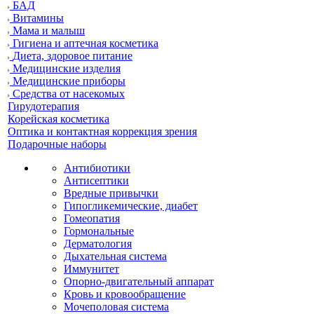
БАД
Витамины
Мама и малыш
Гигиена и аптечная косметика
Диета, здоровое питание
Медицинские изделия
Медицинские приборы
Средства от насекомых
Гирудотерапия
Корейская косметика
Оптика и контактная коррекция зрения
Подарочные наборы
Антибиотики
Антисептики
Вредные привычки
Гипогликемические, диабет
Гомеопатия
Гормональные
Дерматология
Дыхательная система
Иммунитет
Опорно-двигательный аппарат
Кровь и кровообращение
Мочеполовая система