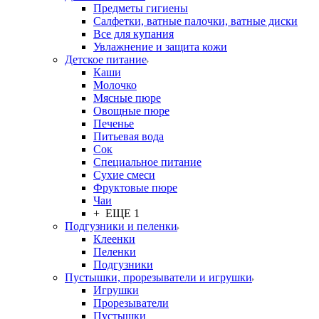
Предметы гигиены
Салфетки, ватные палочки, ватные диски
Все для купания
Увлажнение и защита кожи
Детское питание
Каши
Молочко
Мясные пюре
Овощные пюре
Печенье
Питьевая вода
Сок
Специальное питание
Сухие смеси
Фруктовые пюре
Чаи
+ ЕЩЕ 1
Подгузники и пеленки
Клеенки
Пеленки
Подгузники
Пустышки, прорезыватели и игрушки
Игрушки
Прорезыватели
Пустышки