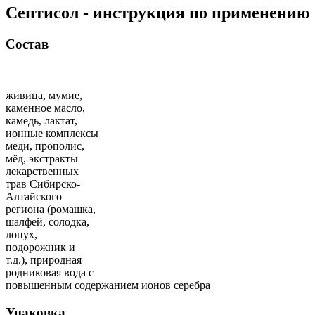
Септисол - инструкция по применению
Состав
живица, мумие,
каменное масло,
камедь, лактат,
ионные комплексы
меди, прополис,
мёд, экстракты
лекарственных
трав Сибирско-
Алтайского
региона (ромашка,
шалфей, солодка,
лопух,
подорожник и
т.д.), природная
родниковая вода с
повышенным содержанием ионов серебра
Упаковка