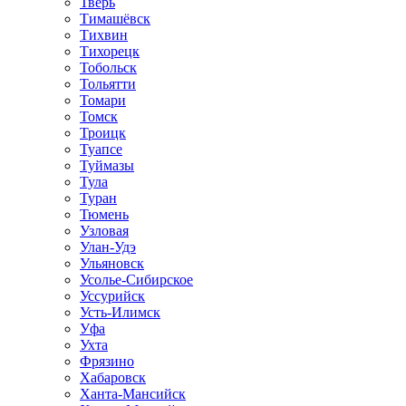
Тверь
Тимашёвск
Тихвин
Тихорецк
Тобольск
Тольятти
Томари
Томск
Троицк
Туапсе
Туймазы
Тула
Туран
Тюмень
Узловая
Улан-Удэ
Ульяновск
Усолье-Сибирское
Уссурийск
Усть-Илимск
Уфа
Ухта
Фрязино
Хабаровск
Ханта-Мансийск