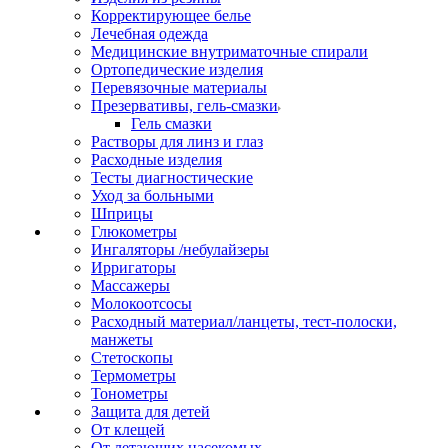
Корректирующее белье
Лечебная одежда
Медицинские внутриматочные спирали
Ортопедические изделия
Перевязочные материалы
Презервативы, гель-смазки
Гель смазки
Растворы для линз и глаз
Расходные изделия
Тесты диагностические
Уход за больными
Шприцы
Глюкометры
Ингаляторы /небулайзеры
Ирригаторы
Массажеры
Молокоотсосы
Расходный материал/ланцеты, тест-полоски,
манжеты
Стетоскопы
Термометры
Тонометры
Защита для детей
От клещей
От летающих насекомых