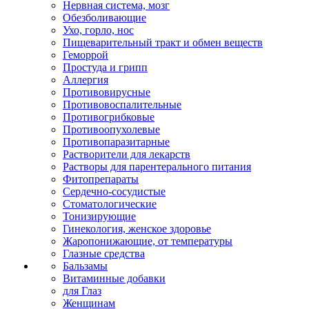
Нервная система, мозг
Обезболивающие
Ухо, горло, нос
Пищеварительный тракт и обмен веществ
Геморрой
Простуда и грипп
Аллергия
Противовирусные
Противовоспалительные
Противогрибковые
Противоопухолевые
Противопаразитарные
Растворители для лекарств
Растворы для парентерального питания
Фитопрепараты
Сердечно-сосудистые
Стоматологические
Тонизирующие
Гинекология, женское здоровье
Жаропонижающие, от температуры
Глазные средства
Бальзамы
Витаминные добавки
для Глаз
Женщинам