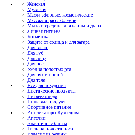
Женская
Мужская
Масла эфирные, косметические
Массаж и расслабление
Мыло и средства для ванны и душа
Личная гигиена
Косметика
Защита от солнца и для загара
Для волос
Для губ
Для лица
Для ног
Уход за полостью рта
Для рук и ногтей
Для тела
Все для похудения
Диетические продукты
Питьевая вода
Пищевые продукты
Спортивное питание
Аппликаторы Кузнецова
Аптечки
Эластичные бинты
Гигиена полости носа
Изделия из резины