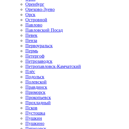
Оренбург
Орехово-Зуево
Орск
Островной
Павлово
Павловский Посад
Певек
Пенза
Первоуральск
Пермь
Петергоф
Петрозаводск
Петропавловск-Камчатский
Плёс
Подольск
Полевской
Правдинск
Приморск
Прокопьевск
Прохладный
Псков
Пустошка
Пушкин
Пушкино
Пятигорск