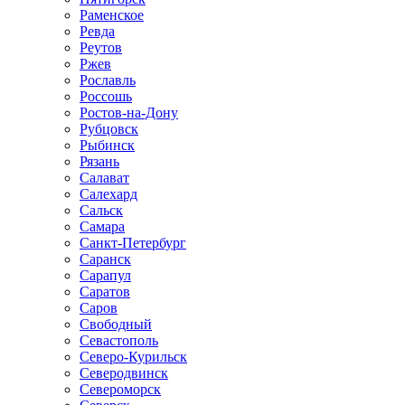
Раменское
Ревда
Реутов
Ржев
Рославль
Россошь
Ростов-на-Дону
Рубцовск
Рыбинск
Рязань
Салават
Салехард
Сальск
Самара
Санкт-Петербург
Саранск
Сарапул
Саратов
Саров
Свободный
Севастополь
Северо-Курильск
Северодвинск
Североморск