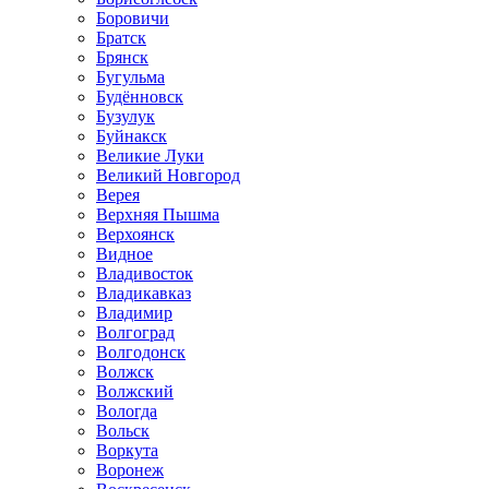
Боровичи
Братск
Брянск
Бугульма
Будённовск
Бузулук
Буйнакск
Великие Луки
Великий Новгород
Верея
Верхняя Пышма
Верхоянск
Видное
Владивосток
Владикавказ
Владимир
Волгоград
Волгодонск
Волжск
Волжский
Вологда
Вольск
Воркута
Воронеж