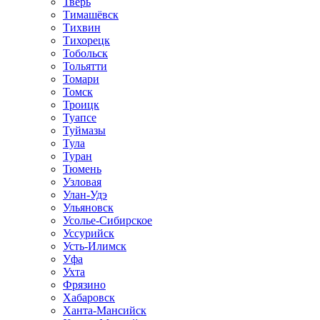
Тверь
Тимашёвск
Тихвин
Тихорецк
Тобольск
Тольятти
Томари
Томск
Троицк
Туапсе
Туймазы
Тула
Туран
Тюмень
Узловая
Улан-Удэ
Ульяновск
Усолье-Сибирское
Уссурийск
Усть-Илимск
Уфа
Ухта
Фрязино
Хабаровск
Ханта-Мансийск