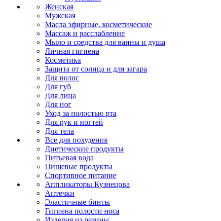
Женская
Мужская
Масла эфирные, косметические
Массаж и расслабление
Мыло и средства для ванны и душа
Личная гигиена
Косметика
Защита от солнца и для загара
Для волос
Для губ
Для лица
Для ног
Уход за полостью рта
Для рук и ногтей
Для тела
Все для похудения
Диетические продукты
Питьевая вода
Пищевые продукты
Спортивное питание
Аппликаторы Кузнецова
Аптечки
Эластичные бинты
Гигиена полости носа
Изделия из резины