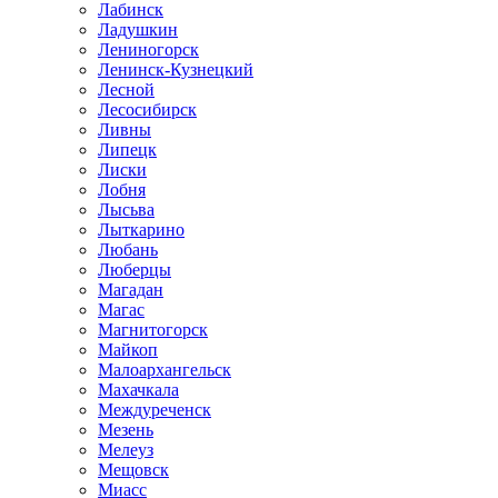
Лабинск
Ладушкин
Лениногорск
Ленинск-Кузнецкий
Лесной
Лесосибирск
Ливны
Липецк
Лиски
Лобня
Лысьва
Лыткарино
Любань
Люберцы
Магадан
Магас
Магнитогорск
Майкоп
Малоархангельск
Махачкала
Междуреченск
Мезень
Мелеуз
Мещовск
Миасс