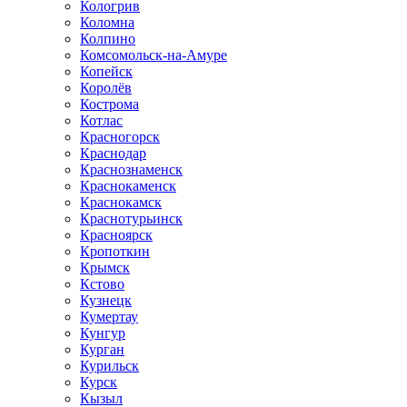
Кологрив
Коломна
Колпино
Комсомольск-на-Амуре
Копейск
Королёв
Кострома
Котлас
Красногорск
Краснодар
Краснознаменск
Краснокаменск
Краснокамск
Краснотурьинск
Красноярск
Кропоткин
Крымск
Кстово
Кузнецк
Кумертау
Кунгур
Курган
Курильск
Курск
Кызыл