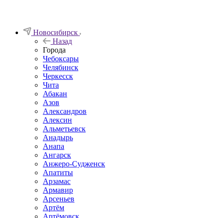
Новосибирск
Назад
Города
Чебоксары
Челябинск
Черкесск
Чита
Абакан
Азов
Александров
Алексин
Альметьевск
Анадырь
Анапа
Ангарск
Анжеро-Судженск
Апатиты
Арзамас
Армавир
Арсеньев
Артём
Артёмовск