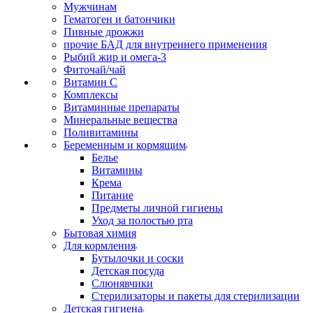
Мужчинам
Гематоген и батончики
Пивные дрожжи
прочие БАД для внутреннего применения
Рыбий жир и омега-3
Фиточай/чай
Витамин С
Комплексы
Витаминные препараты
Минеральные вещества
Поливитамины
Беременным и кормящим
Белье
Витамины
Крема
Питание
Предметы личной гигиены
Уход за полостью рта
Бытовая химия
Для кормления
Бутылочки и соски
Детская посуда
Слюнявчики
Стерилизаторы и пакеты для стерилизации
Детская гигиена