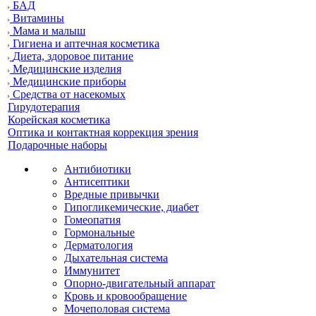
БАД
Витамины
Мама и малыш
Гигиена и аптечная косметика
Диета, здоровое питание
Медицинские изделия
Медицинские приборы
Средства от насекомых
Гирудотерапия
Корейская косметика
Оптика и контактная коррекция зрения
Подарочные наборы
Антибиотики
Антисептики
Вредные привычки
Гипогликемические, диабет
Гомеопатия
Гормональные
Дерматология
Дыхательная система
Иммунитет
Опорно-двигательный аппарат
Кровь и кровообращение
Мочеполовая система