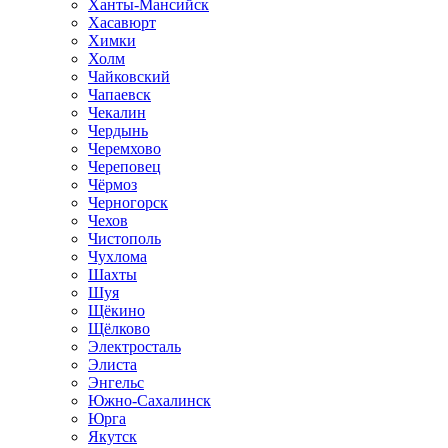
Ханты-Мансийск
Хасавюрт
Химки
Холм
Чайковский
Чапаевск
Чекалин
Чердынь
Черемхово
Череповец
Чёрмоз
Черногорск
Чехов
Чистополь
Чухлома
Шахты
Шуя
Щёкино
Щёлково
Электросталь
Элиста
Энгельс
Южно-Сахалинск
Юрга
Якутск