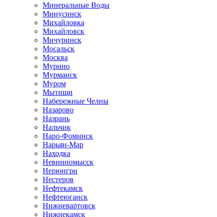
Минеральные Воды
Минусинск
Михайловка
Михайловск
Мичуринск
Мосальск
Москва
Мурино
Мурманск
Муром
Мытищи
Набережные Челны
Назарово
Назрань
Нальчик
Наро-Фоминск
Нарьян-Мар
Находка
Невинномысск
Нерюнгри
Нестеров
Нефтекамск
Нефтеюганск
Нижневартовск
Нижнекамск