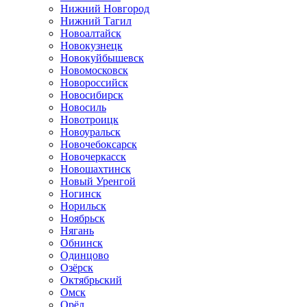
Нижний Новгород
Нижний Тагил
Новоалтайск
Новокузнецк
Новокуйбышевск
Новомосковск
Новороссийск
Новосибирск
Новосиль
Новотроицк
Новоуральск
Новочебоксарск
Новочеркасск
Новошахтинск
Новый Уренгой
Ногинск
Норильск
Ноябрьск
Нягань
Обнинск
Одинцово
Озёрск
Октябрьский
Омск
Орёл