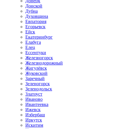
Донецк
Донской
Дубна
Духовщина
Евпатория
Егорьевск
Ейск
Екатеринбург
Елабуга
Елец
Ессентуки
Железногорск
Железнодорожный
Жигулёвск
Жуковский
Заречный
Зеленогорск
Зеленодольск
Златоуст
Иваново
Ивантеевка
Ижевск
Избербаш
Иркутск
Искитим