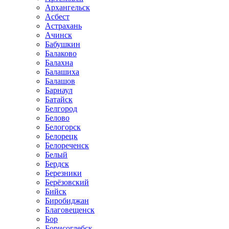
Архангельск
Асбест
Астрахань
Ачинск
Бабушкин
Балаково
Балахна
Балашиха
Балашов
Барнаул
Батайск
Белгород
Белово
Белогорск
Белорецк
Белореченск
Белый
Бердск
Березники
Берёзовский
Бийск
Биробиджан
Благовещенск
Бор
Борисоглебск