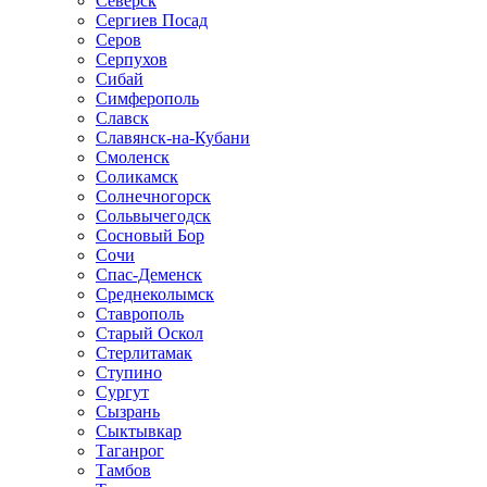
Северск
Сергиев Посад
Серов
Серпухов
Сибай
Симферополь
Славск
Славянск-на-Кубани
Смоленск
Соликамск
Солнечногорск
Сольвычегодск
Сосновый Бор
Сочи
Спас-Деменск
Среднеколымск
Ставрополь
Старый Оскол
Стерлитамак
Ступино
Сургут
Сызрань
Сыктывкар
Таганрог
Тамбов