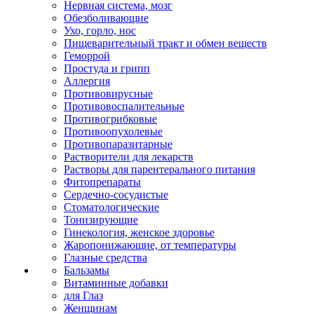
Нервная система, мозг
Обезболивающие
Ухо, горло, нос
Пищеварительный тракт и обмен веществ
Геморрой
Простуда и грипп
Аллергия
Противовирусные
Противовоспалительные
Противогрибковые
Противоопухолевые
Противопаразитарные
Растворители для лекарств
Растворы для парентерального питания
Фитопрепараты
Сердечно-сосудистые
Стоматологические
Тонизирующие
Гинекология, женское здоровье
Жаропонижающие, от температуры
Глазные средства
Бальзамы
Витаминные добавки
для Глаз
Женщинам