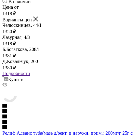
В наличии
Цена от
1318
₽
Варианты цен
Челюскинцев, 44/1
1350
₽
Лазурная, 4/3
1318
₽
Б.Богаткова, 208/1
1381
₽
Д.Ковальчук, 260
1380
₽
Подробности
Купить
Релиф Адванс туба(мазь д/рект. и наружн. прим.) 200мг/г 25г с