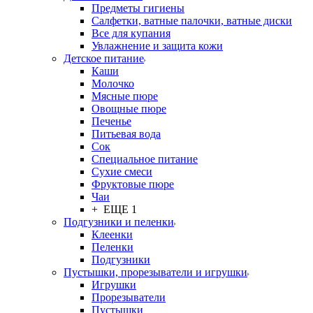
Предметы гигиены
Салфетки, ватные палочки, ватные диски
Все для купания
Увлажнение и защита кожи
Детское питание
Каши
Молочко
Мясные пюре
Овощные пюре
Печенье
Питьевая вода
Сок
Специальное питание
Сухие смеси
Фруктовые пюре
Чаи
+ ЕЩЕ 1
Подгузники и пеленки
Клеенки
Пеленки
Подгузники
Пустышки, прорезыватели и игрушки
Игрушки
Прорезыватели
Пустышки