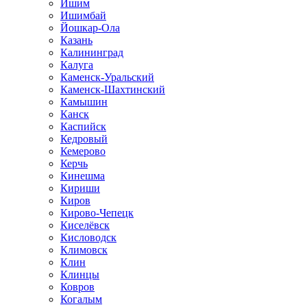
Ишим
Ишимбай
Йошкар-Ола
Казань
Калининград
Калуга
Каменск-Уральский
Каменск-Шахтинский
Камышин
Канск
Каспийск
Кедровый
Кемерово
Керчь
Кинешма
Кириши
Киров
Кирово-Чепецк
Киселёвск
Кисловодск
Климовск
Клин
Клинцы
Ковров
Когалым