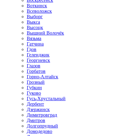
Воскресенск
Воткинск
Всеволожск
Выборг
Выкса
Высоцк
Вышний Волочёк
Вязьма
Гатчина
Гдов
Геленджик
Георгиевск
Глазов
Горбатов
Горно-Алтайск
Грозный
Губкин
Гуково
Гусь-Хрустальный
Дербент
Дзержинск
Димитровград
Дмитров
Долгопрудный
Домодедово