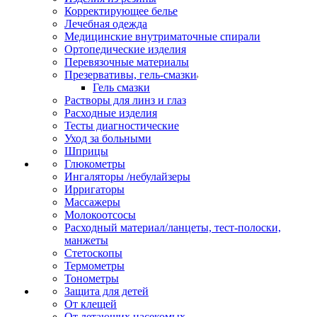
Корректирующее белье
Лечебная одежда
Медицинские внутриматочные спирали
Ортопедические изделия
Перевязочные материалы
Презервативы, гель-смазки
Гель смазки
Растворы для линз и глаз
Расходные изделия
Тесты диагностические
Уход за больными
Шприцы
Глюкометры
Ингаляторы /небулайзеры
Ирригаторы
Массажеры
Молокоотсосы
Расходный материал/ланцеты, тест-полоски,
манжеты
Стетоскопы
Термометры
Тонометры
Защита для детей
От клещей
От летающих насекомых