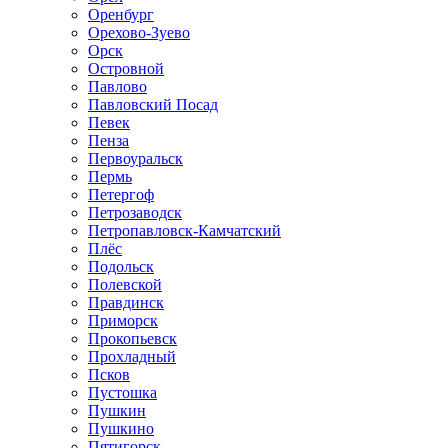
Оренбург
Орехово-Зуево
Орск
Островной
Павлово
Павловский Посад
Певек
Пенза
Первоуральск
Пермь
Петергоф
Петрозаводск
Петропавловск-Камчатский
Плёс
Подольск
Полевской
Правдинск
Приморск
Прокопьевск
Прохладный
Псков
Пустошка
Пушкин
Пушкино
Пятигорск