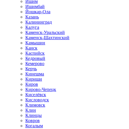
Ишим
Ишимбай
Йошкар-Ола
Казань
Калининград
Калуга
Каменск-Уральский
Каменск-Шахтинский
Камышин
Канск
Каспийск
Кедровый
Кемерово
Керчь
Кинешма
Кириши
Киров
Кирово-Чепецк
Киселёвск
Кисловодск
Климовск
Клин
Клинцы
Ковров
Когалым