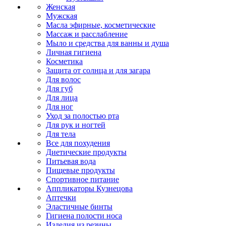
Женская
Мужская
Масла эфирные, косметические
Массаж и расслабление
Мыло и средства для ванны и душа
Личная гигиена
Косметика
Защита от солнца и для загара
Для волос
Для губ
Для лица
Для ног
Уход за полостью рта
Для рук и ногтей
Для тела
Все для похудения
Диетические продукты
Питьевая вода
Пищевые продукты
Спортивное питание
Аппликаторы Кузнецова
Аптечки
Эластичные бинты
Гигиена полости носа
Изделия из резины