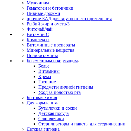
Мужчинам
Гематоген и батончики
Пивные дрожжи
прочие БАД для внутреннего применения
Рыбий жир и омега-3
Фиточай/чай
Витамин С
Комплексы
Витаминные препараты
Минеральные вещества
Поливитамины
Беременным и кормящим
Белье
Витамины
Крема
Питание
Предметы личной гигиены
Уход за полостью рта
Бытовая химия
Для кормления
Бутылочки и соски
Детская посуда
Слюнявчики
Стерилизаторы и пакеты для стерилизации
Детская гигиена