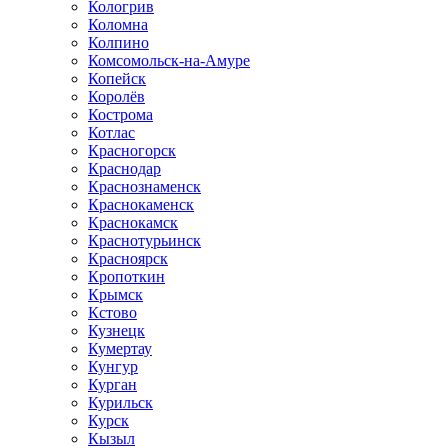
Кологрив
Коломна
Колпино
Комсомольск-на-Амуре
Копейск
Королёв
Кострома
Котлас
Красногорск
Краснодар
Краснознаменск
Краснокаменск
Краснокамск
Краснотурьинск
Красноярск
Кропоткин
Крымск
Кстово
Кузнецк
Кумертау
Кунгур
Курган
Курильск
Курск
Кызыл