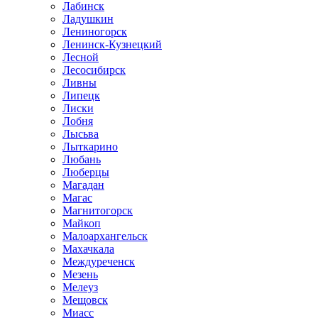
Лабинск
Ладушкин
Лениногорск
Ленинск-Кузнецкий
Лесной
Лесосибирск
Ливны
Липецк
Лиски
Лобня
Лысьва
Лыткарино
Любань
Люберцы
Магадан
Магас
Магнитогорск
Майкоп
Малоархангельск
Махачкала
Междуреченск
Мезень
Мелеуз
Мещовск
Миасс