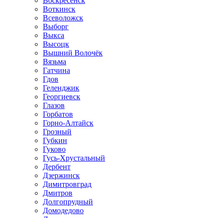
Воскресенск
Воткинск
Всеволожск
Выборг
Выкса
Высоцк
Вышний Волочёк
Вязьма
Гатчина
Гдов
Геленджик
Георгиевск
Глазов
Горбатов
Горно-Алтайск
Грозный
Губкин
Гуково
Гусь-Хрустальный
Дербент
Дзержинск
Димитровград
Дмитров
Долгопрудный
Домодедово