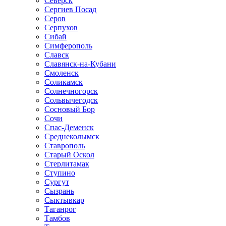
Северск
Сергиев Посад
Серов
Серпухов
Сибай
Симферополь
Славск
Славянск-на-Кубани
Смоленск
Соликамск
Солнечногорск
Сольвычегодск
Сосновый Бор
Сочи
Спас-Деменск
Среднеколымск
Ставрополь
Старый Оскол
Стерлитамак
Ступино
Сургут
Сызрань
Сыктывкар
Таганрог
Тамбов