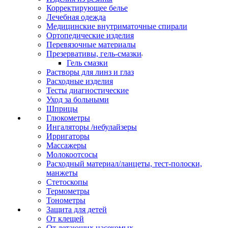
Корректирующее белье
Лечебная одежда
Медицинские внутриматочные спирали
Ортопедические изделия
Перевязочные материалы
Презервативы, гель-смазки
Гель смазки
Растворы для линз и глаз
Расходные изделия
Тесты диагностические
Уход за больными
Шприцы
Глюкометры
Ингаляторы /небулайзеры
Ирригаторы
Массажеры
Молокоотсосы
Расходный материал/ланцеты, тест-полоски,
манжеты
Стетоскопы
Термометры
Тонометры
Защита для детей
От клещей
От летающих насекомых