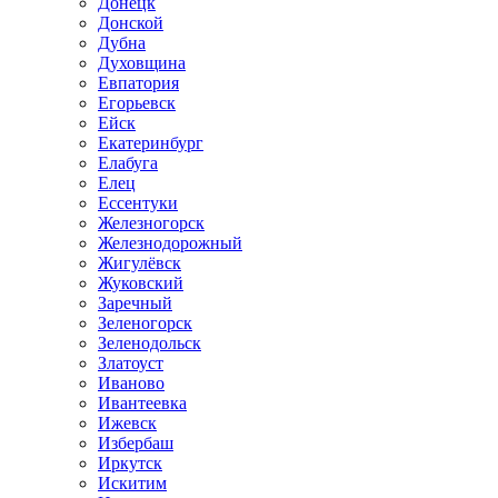
Донецк
Донской
Дубна
Духовщина
Евпатория
Егорьевск
Ейск
Екатеринбург
Елабуга
Елец
Ессентуки
Железногорск
Железнодорожный
Жигулёвск
Жуковский
Заречный
Зеленогорск
Зеленодольск
Златоуст
Иваново
Ивантеевка
Ижевск
Избербаш
Иркутск
Искитим