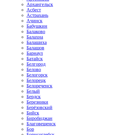
Архангельск
Асбест
Астрахань
Ачинск
Бабушкин
Балаково
Балахна
Балашиха
Балашов
Барнаул
Батайск
Белгород
Белово
Белогорск
Белорецк
Белореченск
Белый
Бердск
Березники
Берёзовский
Бийск
Биробиджан
Благовещенск
Бор
Борисоглебск