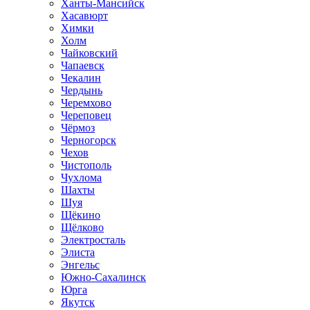
Ханты-Мансийск
Хасавюрт
Химки
Холм
Чайковский
Чапаевск
Чекалин
Чердынь
Черемхово
Череповец
Чёрмоз
Черногорск
Чехов
Чистополь
Чухлома
Шахты
Шуя
Щёкино
Щёлково
Электросталь
Элиста
Энгельс
Южно-Сахалинск
Юрга
Якутск