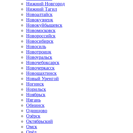
Нижний Новгород
Нижний Тагил
Новоалтайск
Новокузнецк
Новокуйбышевск
Новомосковск
Новороссийск
Новосибирск
Новосиль
Новотроицк
Новоуральск
Новочебоксарск
Новочеркасск
Новошахтинск
Новый Уренгой
Ногинск
Норильск
Ноябрьск
Нягань
Обнинск
Одинцово
Озёрск
Октябрьский
Омск
Орёл