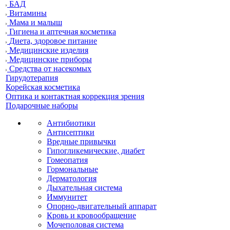
БАД
Витамины
Мама и малыш
Гигиена и аптечная косметика
Диета, здоровое питание
Медицинские изделия
Медицинские приборы
Средства от насекомых
Гирудотерапия
Корейская косметика
Оптика и контактная коррекция зрения
Подарочные наборы
Антибиотики
Антисептики
Вредные привычки
Гипогликемические, диабет
Гомеопатия
Гормональные
Дерматология
Дыхательная система
Иммунитет
Опорно-двигательный аппарат
Кровь и кровообращение
Мочеполовая система