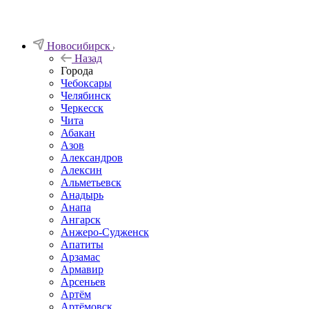
Новосибирск
Назад
Города
Чебоксары
Челябинск
Черкесск
Чита
Абакан
Азов
Александров
Алексин
Альметьевск
Анадырь
Анапа
Ангарск
Анжеро-Судженск
Апатиты
Арзамас
Армавир
Арсеньев
Артём
Артёмовск