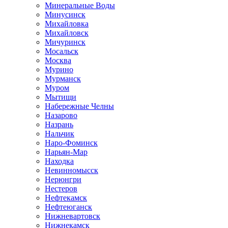
Минеральные Воды
Минусинск
Михайловка
Михайловск
Мичуринск
Мосальск
Москва
Мурино
Мурманск
Муром
Мытищи
Набережные Челны
Назарово
Назрань
Нальчик
Наро-Фоминск
Нарьян-Мар
Находка
Невинномысск
Нерюнгри
Нестеров
Нефтекамск
Нефтеюганск
Нижневартовск
Нижнекамск