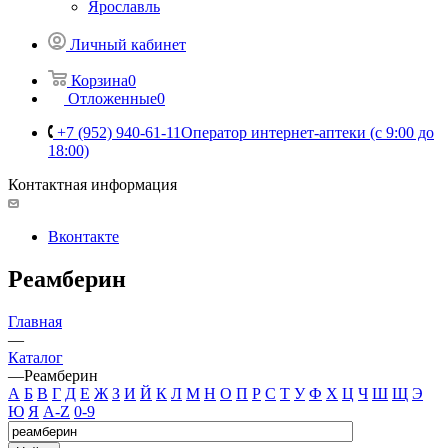
Ярославль
Личный кабинет
Корзина
0
Отложенные
0
+7 (952) 940-61-11
Оператор интернет-аптеки (с 9:00 до
18:00)
Контактная информация
Вконтакте
Реамберин
Главная
—
Каталог
—
Реамберин
А
Б
В
Г
Д
Е
Ж
З
И
Й
К
Л
М
Н
О
П
Р
С
Т
У
Ф
Х
Ц
Ч
Ш
Щ
Э
Ю
Я
A-Z
0-9