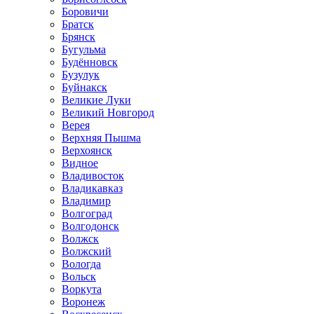
Боровичи
Братск
Брянск
Бугульма
Будённовск
Бузулук
Буйнакск
Великие Луки
Великий Новгород
Верея
Верхняя Пышма
Верхоянск
Видное
Владивосток
Владикавказ
Владимир
Волгоград
Волгодонск
Волжск
Волжский
Вологда
Вольск
Воркута
Воронеж