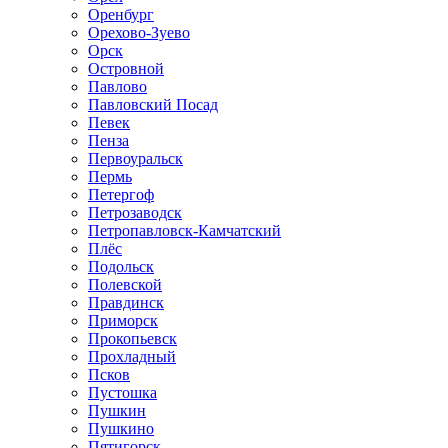
Оренбург
Орехово-Зуево
Орск
Островной
Павлово
Павловский Посад
Певек
Пенза
Первоуральск
Пермь
Петергоф
Петрозаводск
Петропавловск-Камчатский
Плёс
Подольск
Полевской
Правдинск
Приморск
Прокопьевск
Прохладный
Псков
Пустошка
Пушкин
Пушкино
Пятигорск