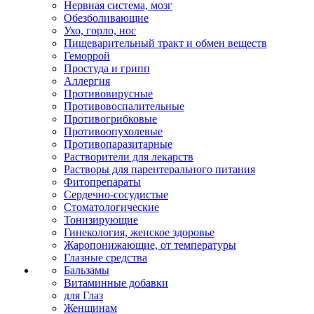
Нервная система, мозг
Обезболивающие
Ухо, горло, нос
Пищеварительный тракт и обмен веществ
Геморрой
Простуда и грипп
Аллергия
Противовирусные
Противовоспалительные
Противогрибковые
Противоопухолевые
Противопаразитарные
Растворители для лекарств
Растворы для парентерального питания
Фитопрепараты
Сердечно-сосудистые
Стоматологические
Тонизирующие
Гинекология, женское здоровье
Жаропонижающие, от температуры
Глазные средства
Бальзамы
Витаминные добавки
для Глаз
Женщинам