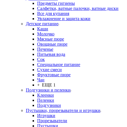
Предметы гигиены
Салфетки, ватные палочки, ватные диски
Все для купания
Увлажнение и защита кожи
Детское питание
Каши
Молочко
Мясные пюре
Овощные пюре
Печенье
Питьевая вода
Сок
Специальное питание
Сухие смеси
Фруктовые пюре
Чаи
+ ЕЩЕ 1
Подгузники и пеленки
Клеенки
Пеленки
Подгузники
Пустышки, прорезыватели и игрушки
Игрушки
Прорезыватели
Пустышки