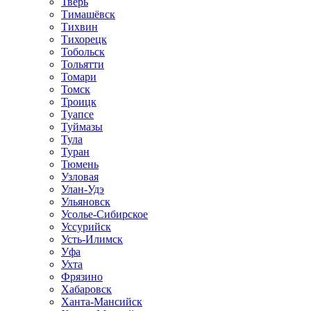
Тверь
Тимашёвск
Тихвин
Тихорецк
Тобольск
Тольятти
Томари
Томск
Троицк
Туапсе
Туймазы
Тула
Туран
Тюмень
Узловая
Улан-Удэ
Ульяновск
Усолье-Сибирское
Уссурийск
Усть-Илимск
Уфа
Ухта
Фрязино
Хабаровск
Ханта-Мансийск