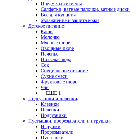
Предметы гигиены
Салфетки, ватные палочки, ватные диски
Все для купания
Увлажнение и защита кожи
Детское питание
Каши
Молочко
Мясные пюре
Овощные пюре
Печенье
Питьевая вода
Сок
Специальное питание
Сухие смеси
Фруктовые пюре
Чаи
+ ЕЩЕ 1
Подгузники и пеленки
Клеенки
Пеленки
Подгузники
Пустышки, прорезыватели и игрушки
Игрушки
Прорезыватели
Пустышки