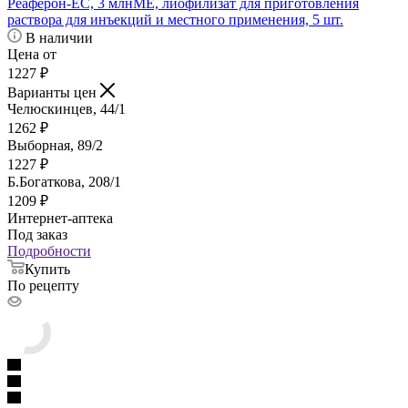
Реаферон-ЕС, 3 млнМЕ, лиофилизат для приготовления
раствора для инъекций и местного применения, 5 шт.
В наличии
Цена от
1227
₽
Варианты цен
Челюскинцев, 44/1
1262
₽
Выборная, 89/2
1227
₽
Б.Богаткова, 208/1
1209
₽
Интернет-аптека
Под заказ
Подробности
Купить
По рецепту