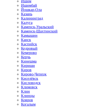
Ишим
Ишимбай
Йошкар-Ола
Казань
Калининград
Калуга
Каменск-Уральский
Каменск-Шахтинский
Камышин
Канск
Каспийск
Кедровый
Кемерово
Керчь
Кинешма
Кириши
Киров
Кирово-Чепецк
Киселёвск
Кисловодск
Климовск
Клин
Клинцы
Ковров
Когалым