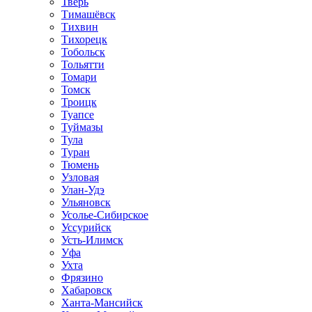
Тверь
Тимашёвск
Тихвин
Тихорецк
Тобольск
Тольятти
Томари
Томск
Троицк
Туапсе
Туймазы
Тула
Туран
Тюмень
Узловая
Улан-Удэ
Ульяновск
Усолье-Сибирское
Уссурийск
Усть-Илимск
Уфа
Ухта
Фрязино
Хабаровск
Ханта-Мансийск