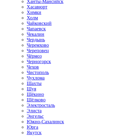
Ханты-Мансийск
Хасавюрт
Химки
Холм
Чайковский
Чапаевск
Чекалин
Чердынь
Черемхово
Череповец
Чёрмоз
Черногорск
Чехов
Чистополь
Чухлома
Шахты
Шуя
Щёкино
Щёлково
Электросталь
Элиста
Энгельс
Южно-Сахалинск
Юрга
Якутск