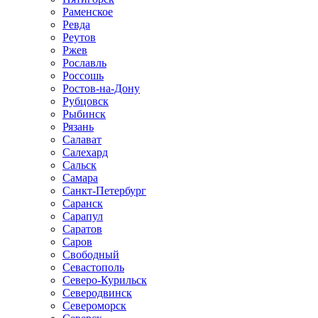
Раменское
Ревда
Реутов
Ржев
Рославль
Россошь
Ростов-на-Дону
Рубцовск
Рыбинск
Рязань
Салават
Салехард
Сальск
Самара
Санкт-Петербург
Саранск
Сарапул
Саратов
Саров
Свободный
Севастополь
Северо-Курильск
Северодвинск
Североморск