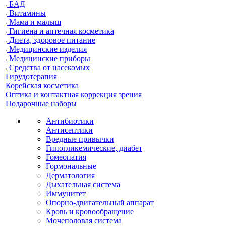
БАД
Витамины
Мама и малыш
Гигиена и аптечная косметика
Диета, здоровое питание
Медицинские изделия
Медицинские приборы
Средства от насекомых
Гирудотерапия
Корейская косметика
Оптика и контактная коррекция зрения
Подарочные наборы
Антибиотики
Антисептики
Вредные привычки
Гипогликемические, диабет
Гомеопатия
Гормональные
Дерматология
Дыхательная система
Иммунитет
Опорно-двигательный аппарат
Кровь и кровообращение
Мочеполовая система