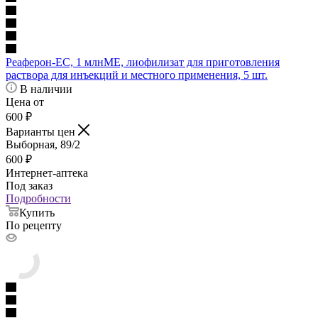
Реаферон-ЕС, 1 млнМЕ, лиофилизат для приготовления
раствора для инъекций и местного применения, 5 шт.
В наличии
Цена от
600
₽
Варианты цен
Выборная, 89/2
600
₽
Интернет-аптека
Под заказ
Подробности
Купить
По рецепту