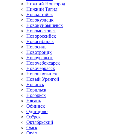
Нижний Новгород
Нижний Тагил
Новоалтайск
Новокузнецк
Новокуйбышевск
Новомосковск
Новороссийск
Новосибирск
Новосиль
Новотроицк
Новоуральск
Новочебоксарск
Новочеркасск
Новошахтинск
Новый Уренгой
Ногинск
Норильск
Ноябрьск
Нягань
Обнинск
Одинцово
Озёрск
Октябрьский
Омск
Орёл