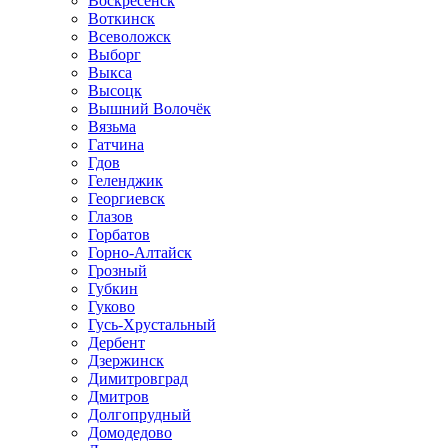
Воскресенск
Воткинск
Всеволожск
Выборг
Выкса
Высоцк
Вышний Волочёк
Вязьма
Гатчина
Гдов
Геленджик
Георгиевск
Глазов
Горбатов
Горно-Алтайск
Грозный
Губкин
Гуково
Гусь-Хрустальный
Дербент
Дзержинск
Димитровград
Дмитров
Долгопрудный
Домодедово