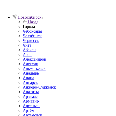
Новосибирск
Назад
Города
Чебоксары
Челябинск
Черкесск
Чита
Абакан
Азов
Александров
Алексин
Альметьевск
Анадырь
Анапа
Ангарск
Анжеро-Судженск
Апатиты
Арзамас
Армавир
Арсеньев
Артём
Артёмовск