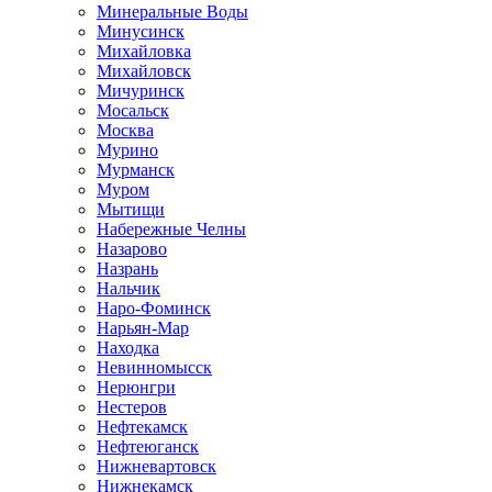
Минеральные Воды
Минусинск
Михайловка
Михайловск
Мичуринск
Мосальск
Москва
Мурино
Мурманск
Муром
Мытищи
Набережные Челны
Назарово
Назрань
Нальчик
Наро-Фоминск
Нарьян-Мар
Находка
Невинномысск
Нерюнгри
Нестеров
Нефтекамск
Нефтеюганск
Нижневартовск
Нижнекамск