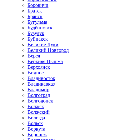
Боровичи
Братск
Брянск
Бугульма
Будённовск
Бузулук
Буйнакск
Великие Луки
Великий Новгород
Верея
Верхняя Пышма
Верхоянск
Видное
Владивосток
Владикавказ
Владимир
Волгоград
Волгодонск
Волжск
Волжский
Вологда
Вольск
Воркута
Воронеж