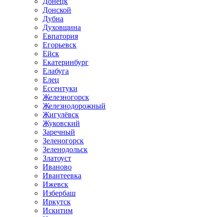
Донецк
Донской
Дубна
Духовщина
Евпатория
Егорьевск
Ейск
Екатеринбург
Елабуга
Елец
Ессентуки
Железногорск
Железнодорожный
Жигулёвск
Жуковский
Заречный
Зеленогорск
Зеленодольск
Златоуст
Иваново
Ивантеевка
Ижевск
Избербаш
Иркутск
Искитим