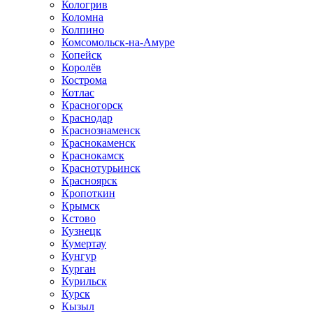
Кологрив
Коломна
Колпино
Комсомольск-на-Амуре
Копейск
Королёв
Кострома
Котлас
Красногорск
Краснодар
Краснознаменск
Краснокаменск
Краснокамск
Краснотурьинск
Красноярск
Кропоткин
Крымск
Кстово
Кузнецк
Кумертау
Кунгур
Курган
Курильск
Курск
Кызыл