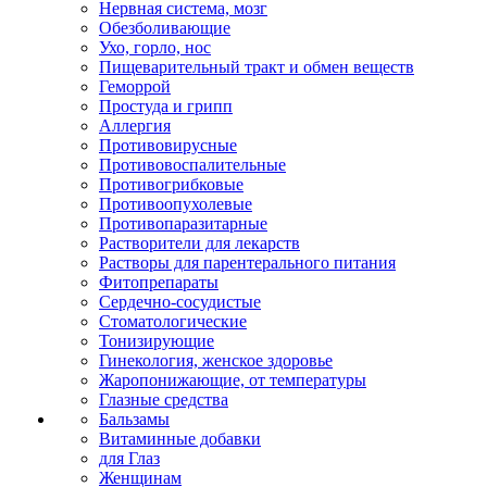
Нервная система, мозг
Обезболивающие
Ухо, горло, нос
Пищеварительный тракт и обмен веществ
Геморрой
Простуда и грипп
Аллергия
Противовирусные
Противовоспалительные
Противогрибковые
Противоопухолевые
Противопаразитарные
Растворители для лекарств
Растворы для парентерального питания
Фитопрепараты
Сердечно-сосудистые
Стоматологические
Тонизирующие
Гинекология, женское здоровье
Жаропонижающие, от температуры
Глазные средства
Бальзамы
Витаминные добавки
для Глаз
Женщинам