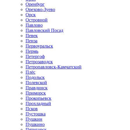
Оренбург
Орехово-Зуево
Орск
Островной
Павлово
Павловский Посад
Певек
Пенза
Первоуральск
Пермь
Петергоф
Петрозаводск
Петропавловск-Камчатский
Плёс
Подольск
Полевской
Правдинск
Приморск
Прокопьевск
Прохладный
Псков
Пустошка
Пушкин
Пушкино
Пятигорск