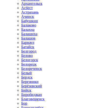
Архангельск
Асбест
Астрахань
Ачинск
Бабушкин
Балаково
Балахна
Балашиха
Балашов
Барнаул
Батайск
Белгород
Белово
Белогорск
Белорецк
Белореченск
Белый
Бердск
Березники
Берёзовский
Бийск
Биробиджан
Благовещенск
Бор
Борисоглебск