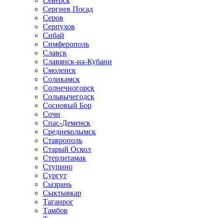
Северск
Сергиев Посад
Серов
Серпухов
Сибай
Симферополь
Славск
Славянск-на-Кубани
Смоленск
Соликамск
Солнечногорск
Сольвычегодск
Сосновый Бор
Сочи
Спас-Деменск
Среднеколымск
Ставрополь
Старый Оскол
Стерлитамак
Ступино
Сургут
Сызрань
Сыктывкар
Таганрог
Тамбов