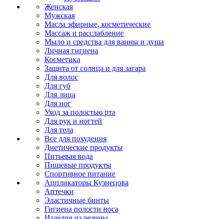
Женская
Мужская
Масла эфирные, косметические
Массаж и расслабление
Мыло и средства для ванны и душа
Личная гигиена
Косметика
Защита от солнца и для загара
Для волос
Для губ
Для лица
Для ног
Уход за полостью рта
Для рук и ногтей
Для тела
Все для похудения
Диетические продукты
Питьевая вода
Пищевые продукты
Спортивное питание
Аппликаторы Кузнецова
Аптечки
Эластичные бинты
Гигиена полости носа
Изделия из резины