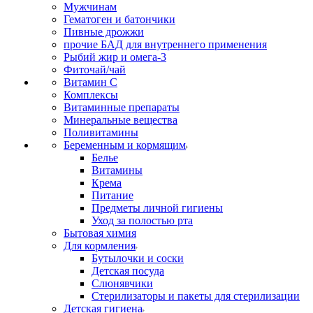
Мужчинам
Гематоген и батончики
Пивные дрожжи
прочие БАД для внутреннего применения
Рыбий жир и омега-3
Фиточай/чай
Витамин С
Комплексы
Витаминные препараты
Минеральные вещества
Поливитамины
Беременным и кормящим
Белье
Витамины
Крема
Питание
Предметы личной гигиены
Уход за полостью рта
Бытовая химия
Для кормления
Бутылочки и соски
Детская посуда
Слюнявчики
Стерилизаторы и пакеты для стерилизации
Детская гигиена