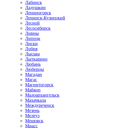
Лабинск
Ладушкин
Лениногорск
Ленинск-Кузнецкий
Лесной
Лесосибирск
Ливны
Липецк
Лиски
Лобня
Лысьва
Лыткарино
Любань
Люберцы
Магадан
Магас
Магнитогорск
Майкоп
Малоархангельск
Махачкала
Междуреченск
Мезень
Мелеуз
Мещовск
Миасс