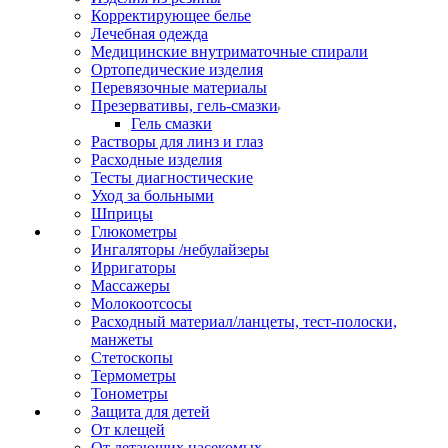
Корректирующее белье
Лечебная одежда
Медицинские внутриматочные спирали
Ортопедические изделия
Перевязочные материалы
Презервативы, гель-смазки
Гель смазки
Растворы для линз и глаз
Расходные изделия
Тесты диагностические
Уход за больными
Шприцы
Глюкометры
Ингаляторы /небулайзеры
Ирригаторы
Массажеры
Молокоотсосы
Расходный материал/ланцеты, тест-полоски,
манжеты
Стетоскопы
Термометры
Тонометры
Защита для детей
От клещей
От летающих насекомых