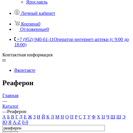
Ярославль
Личный кабинет
Корзина
0
Отложенные
0
+7 (952) 940-61-11
Оператор интернет-аптеки (с 9:00 до
18:00)
Контактная информация
Вконтакте
Реаферон
Главная
—
Каталог
—
Реаферон
А
Б
В
Г
Д
Е
Ж
З
И
Й
К
Л
М
Н
О
П
Р
С
Т
У
Ф
Х
Ц
Ч
Ш
Щ
Э
Ю
Я
A-Z
0-9