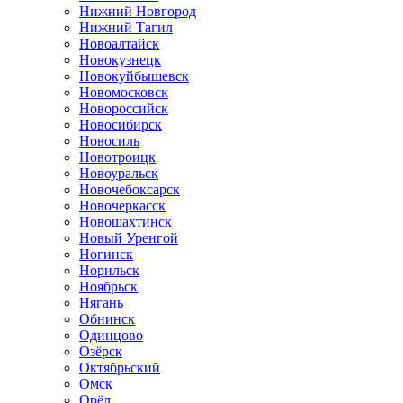
Нижний Новгород
Нижний Тагил
Новоалтайск
Новокузнецк
Новокуйбышевск
Новомосковск
Новороссийск
Новосибирск
Новосиль
Новотроицк
Новоуральск
Новочебоксарск
Новочеркасск
Новошахтинск
Новый Уренгой
Ногинск
Норильск
Ноябрьск
Нягань
Обнинск
Одинцово
Озёрск
Октябрьский
Омск
Орёл