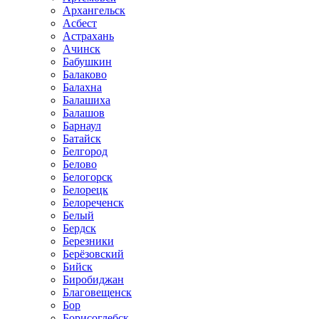
Архангельск
Асбест
Астрахань
Ачинск
Бабушкин
Балаково
Балахна
Балашиха
Балашов
Барнаул
Батайск
Белгород
Белово
Белогорск
Белорецк
Белореченск
Белый
Бердск
Березники
Берёзовский
Бийск
Биробиджан
Благовещенск
Бор
Борисоглебск