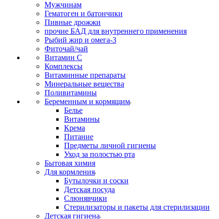
Мужчинам
Гематоген и батончики
Пивные дрожжи
прочие БАД для внутреннего применения
Рыбий жир и омега-3
Фиточай/чай
Витамин С
Комплексы
Витаминные препараты
Минеральные вещества
Поливитамины
Беременным и кормящим
Белье
Витамины
Крема
Питание
Предметы личной гигиены
Уход за полостью рта
Бытовая химия
Для кормления
Бутылочки и соски
Детская посуда
Слюнявчики
Стерилизаторы и пакеты для стерилизации
Детская гигиена