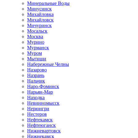
Минеральные Воды
Минусинск
Михайловка
Михайловск
Мичуринск
Мосальск
Москва
Мурино
Мурманск
Муром
Мытищи
Набережные Челны
Назарово
Назрань
Нальчик
Наро-Фоминск
Нарьян-Мар
Находка
Невинномысск
Нерюнгри
Нестеров
Нефтекамск
Нефтеюганск
Нижневартовск
Нижнекамск