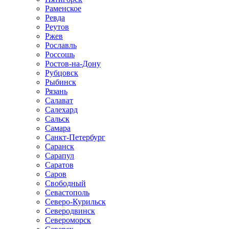
Раменское
Ревда
Реутов
Ржев
Рославль
Россошь
Ростов-на-Дону
Рубцовск
Рыбинск
Рязань
Салават
Салехард
Сальск
Самара
Санкт-Петербург
Саранск
Сарапул
Саратов
Саров
Свободный
Севастополь
Северо-Курильск
Северодвинск
Североморск