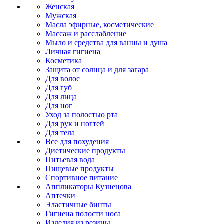
Женская
Мужская
Масла эфирные, косметические
Массаж и расслабление
Мыло и средства для ванны и душа
Личная гигиена
Косметика
Защита от солнца и для загара
Для волос
Для губ
Для лица
Для ног
Уход за полостью рта
Для рук и ногтей
Для тела
Все для похудения
Диетические продукты
Питьевая вода
Пищевые продукты
Спортивное питание
Аппликаторы Кузнецова
Аптечки
Эластичные бинты
Гигиена полости носа
Изделия из резины