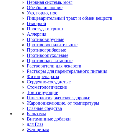
Нервная система, мозг
Обезболивающие
Ухо, горло, нос
Пищеварительный тракт и обмен веществ
Геморрой
Простуда и грипп
Аллергия
Противовирусные
Противовоспалительные
Противогрибковые
Противоопухолевые
Противопаразитарные
Растворители для лекарств
Растворы для парентерального питания
Фитопрепараты
Сердечно-сосудистые
Стоматологические
Тонизирующие
Гинекология, женское здоровье
Жаропонижающие, от температуры
Глазные средства
Бальзамы
Витаминные добавки
для Глаз
Женщинам