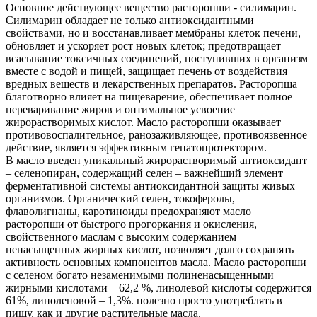
Основное действующее вещество расторопши - силимарин.
Силимарин обладает не только антиоксидантными
свойствами, но и восстанавливает мембраны клеток печени,
обновляет и ускоряет рост новых клеток; предотвращает
всасывание токсичных соединений, поступивших в организм
вместе с водой и пищей, защищает печень от воздействия
вредных веществ и лекарственных препаратов. Расторопша
благотворно влияет на пищеварение, обеспечивает полное
переваривание жиров и оптимальное усвоение
жирорастворимых кислот. Масло расторопши оказывает
противовоспалительное, ранозаживляющее, противоязвенное
действие, является эффективным гепатопротектором.
В масло введен уникальный жирорастворимый антиоксидант
– селенопиран, содержащий селен – важнейший элемент
ферментативной системы антиоксидантной защиты живых
организмов. Органический селен, токоферолы,
флаволигнаны, каротиноиды предохраняют масло
расторопши от быстрого прогоркания и окисления,
свойственного маслам с высоким содержанием
ненасыщенных жирных кислот, позволяет долго сохранять
активность основных компонентов масла. Масло расторопши
с селеном богато незаменимыми полиненасыщенными
жирными кислотами – 62,2 %, линолевой кислоты содержится
61%, линоленовой – 1,3%. полезно просто употреблять в
пищу, как и другие растительные масла.