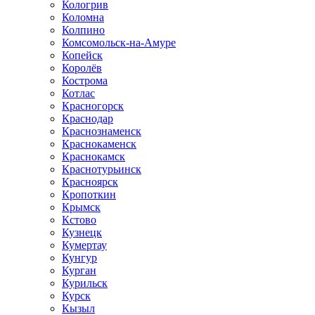
Кологрив
Коломна
Колпино
Комсомольск-на-Амуре
Копейск
Королёв
Кострома
Котлас
Красногорск
Краснодар
Краснознаменск
Краснокаменск
Краснокамск
Краснотурьинск
Красноярск
Кропоткин
Крымск
Кстово
Кузнецк
Кумертау
Кунгур
Курган
Курильск
Курск
Кызыл