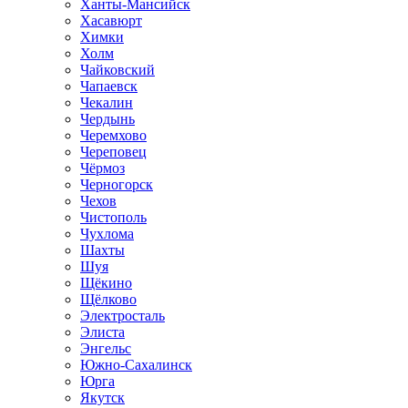
Ханты-Мансийск
Хасавюрт
Химки
Холм
Чайковский
Чапаевск
Чекалин
Чердынь
Черемхово
Череповец
Чёрмоз
Черногорск
Чехов
Чистополь
Чухлома
Шахты
Шуя
Щёкино
Щёлково
Электросталь
Элиста
Энгельс
Южно-Сахалинск
Юрга
Якутск