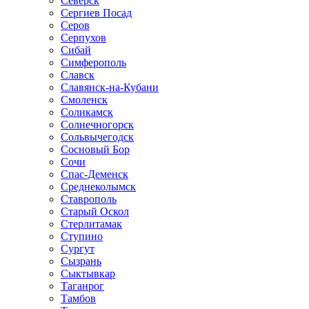
Северск
Сергиев Посад
Серов
Серпухов
Сибай
Симферополь
Славск
Славянск-на-Кубани
Смоленск
Соликамск
Солнечногорск
Сольвычегодск
Сосновый Бор
Сочи
Спас-Деменск
Среднеколымск
Ставрополь
Старый Оскол
Стерлитамак
Ступино
Сургут
Сызрань
Сыктывкар
Таганрог
Тамбов