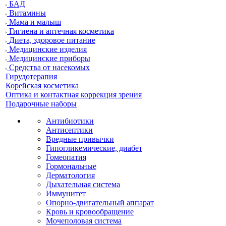
БАД
Витамины
Мама и малыш
Гигиена и аптечная косметика
Диета, здоровое питание
Медицинские изделия
Медицинские приборы
Средства от насекомых
Гирудотерапия
Корейская косметика
Оптика и контактная коррекция зрения
Подарочные наборы
Антибиотики
Антисептики
Вредные привычки
Гипогликемические, диабет
Гомеопатия
Гормональные
Дерматология
Дыхательная система
Иммунитет
Опорно-двигательный аппарат
Кровь и кровообращение
Мочеполовая система