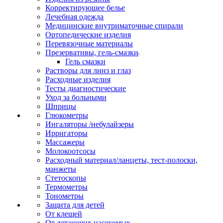
Корректирующее белье
Лечебная одежда
Медицинские внутриматочные спирали
Ортопедические изделия
Перевязочные материалы
Презервативы, гель-смазки
Гель смазки
Растворы для линз и глаз
Расходные изделия
Тесты диагностические
Уход за больными
Шприцы
Глюкометры
Ингаляторы /небулайзеры
Ирригаторы
Массажеры
Молокоотсосы
Расходный материал/ланцеты, тест-полоски,
манжеты
Стетоскопы
Термометры
Тонометры
Защита для детей
От клещей
От летающих насекомых