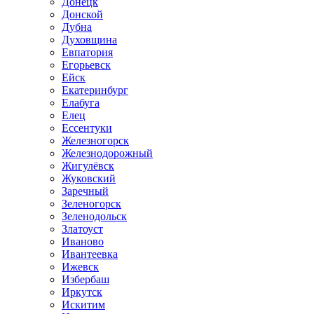
Донецк
Донской
Дубна
Духовщина
Евпатория
Егорьевск
Ейск
Екатеринбург
Елабуга
Елец
Ессентуки
Железногорск
Железнодорожный
Жигулёвск
Жуковский
Заречный
Зеленогорск
Зеленодольск
Златоуст
Иваново
Ивантеевка
Ижевск
Избербаш
Иркутск
Искитим