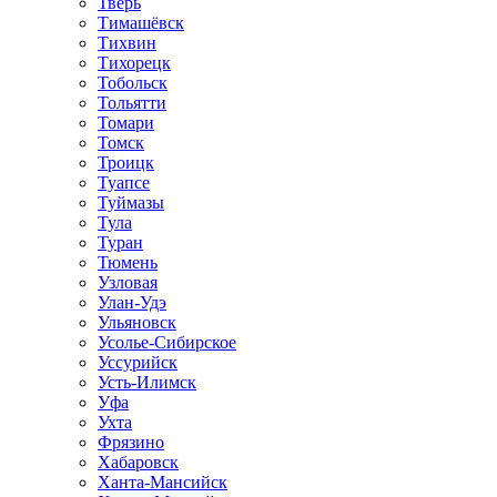
Тверь
Тимашёвск
Тихвин
Тихорецк
Тобольск
Тольятти
Томари
Томск
Троицк
Туапсе
Туймазы
Тула
Туран
Тюмень
Узловая
Улан-Удэ
Ульяновск
Усолье-Сибирское
Уссурийск
Усть-Илимск
Уфа
Ухта
Фрязино
Хабаровск
Ханта-Мансийск