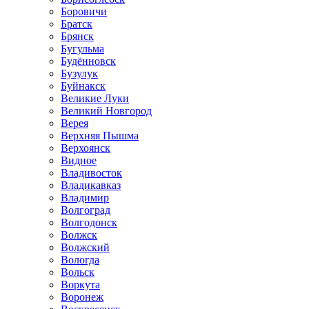
Боровичи
Братск
Брянск
Бугульма
Будённовск
Бузулук
Буйнакск
Великие Луки
Великий Новгород
Верея
Верхняя Пышма
Верхоянск
Видное
Владивосток
Владикавказ
Владимир
Волгоград
Волгодонск
Волжск
Волжский
Вологда
Вольск
Воркута
Воронеж