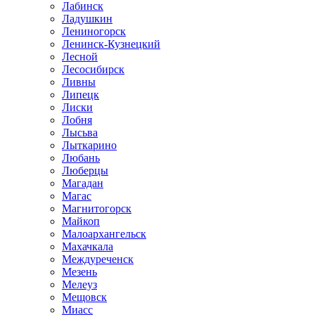
Лабинск
Ладушкин
Лениногорск
Ленинск-Кузнецкий
Лесной
Лесосибирск
Ливны
Липецк
Лиски
Лобня
Лысьва
Лыткарино
Любань
Люберцы
Магадан
Магас
Магнитогорск
Майкоп
Малоархангельск
Махачкала
Междуреченск
Мезень
Мелеуз
Мещовск
Миасс