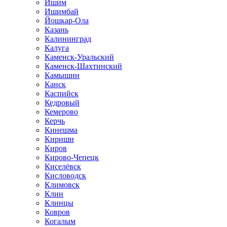
Ишим
Ишимбай
Йошкар-Ола
Казань
Калининград
Калуга
Каменск-Уральский
Каменск-Шахтинский
Камышин
Канск
Каспийск
Кедровый
Кемерово
Керчь
Кинешма
Кириши
Киров
Кирово-Чепецк
Киселёвск
Кисловодск
Климовск
Клин
Клинцы
Ковров
Когалым