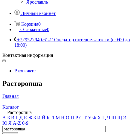
Ярославль
Личный кабинет
Корзина
0
Отложенные
0
+7 (952) 940-61-11
Оператор интернет-аптеки (с 9:00 до
18:00)
Контактная информация
Вконтакте
Расторопша
Главная
—
Каталог
—
Расторопша
А
Б
В
Г
Д
Е
Ж
З
И
Й
К
Л
М
Н
О
П
Р
С
Т
У
Ф
Х
Ц
Ч
Ш
Щ
Э
Ю
Я
A-Z
0-9