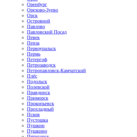
Оренбург
Орехово-Зуево
Орск
Островной
Павлово
Павловский Посад
Певек
Пенза
Первоуральск
Пермь
Петергоф
Петрозаводск
Петропавловск-Камчатский
Плёс
Подольск
Полевской
Правдинск
Приморск
Прокопьевск
Прохладный
Псков
Пустошка
Пушкин
Пушкино
Пятигорск