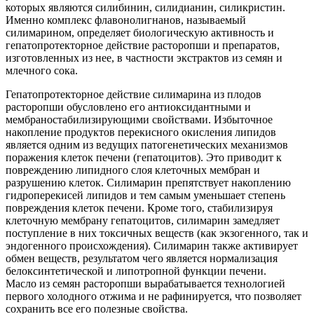
которых являются силибинин, силидианин, силикристин.
Именно комплекс флавонолигнанов, называемый
силимарином, определяет биологическую активность и
гепатопротекторное действие расторопши и препаратов,
изготовленных из нее, в частности экстрактов из семян и
млечного сока.
Гепатопротекторное действие силимарина из плодов
расторопши обусловлено его антиоксидантными и
мембраностабилизирующими свойствами. Избыточное
накопление продуктов перекисного окисления липидов
является одним из ведущих патогенетических механизмов
поражения клеток печени (гепатоцитов). Это приводит к
повреждению липидного слоя клеточных мембран и
разрушению клеток. Силимарин препятствует накоплению
гидроперекисей липидов и тем самым уменьшает степень
повреждения клеток печени. Кроме того, стабилизируя
клеточную мембрану гепатоцитов, силимарин замедляет
поступление в них токсичных веществ (как экзогенного, так и
эндогенного происхождения). Силимарин также активирует
обмен веществ, результатом чего является нормализация
белоксинтетической и липотропной функции печени.
Масло из семян расторопши вырабатывается технологией
первого холодного отжима и не рафинируется, что позволяет
сохранить все его полезные свойства.