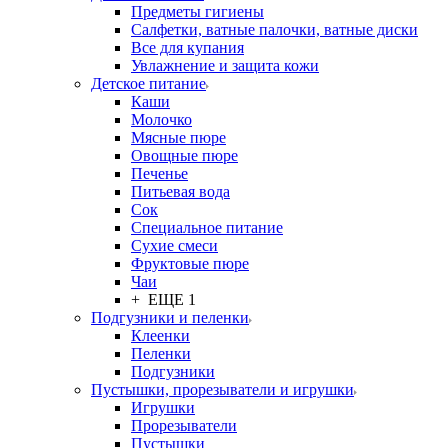
Предметы гигиены
Салфетки, ватные палочки, ватные диски
Все для купания
Увлажнение и защита кожи
Детское питание
Каши
Молочко
Мясные пюре
Овощные пюре
Печенье
Питьевая вода
Сок
Специальное питание
Сухие смеси
Фруктовые пюре
Чаи
+ ЕЩЕ 1
Подгузники и пеленки
Клеенки
Пеленки
Подгузники
Пустышки, прорезыватели и игрушки
Игрушки
Прорезыватели
Пустышки