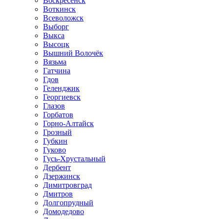
Воскресенск
Воткинск
Всеволожск
Выборг
Выкса
Высоцк
Вышний Волочёк
Вязьма
Гатчина
Гдов
Геленджик
Георгиевск
Глазов
Горбатов
Горно-Алтайск
Грозный
Губкин
Гуково
Гусь-Хрустальный
Дербент
Дзержинск
Димитровград
Дмитров
Долгопрудный
Домодедово