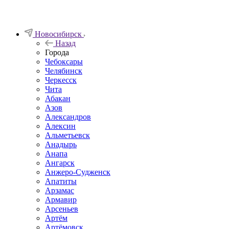
Новосибирск
Назад
Города
Чебоксары
Челябинск
Черкесск
Чита
Абакан
Азов
Александров
Алексин
Альметьевск
Анадырь
Анапа
Ангарск
Анжеро-Судженск
Апатиты
Арзамас
Армавир
Арсеньев
Артём
Артёмовск