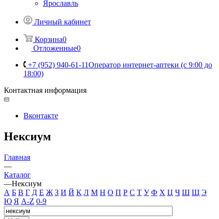
Ярославль
Личный кабинет
Корзина
0
Отложенные
0
+7 (952) 940-61-11
Оператор интернет-аптеки (с 9:00 до
18:00)
Контактная информация
Вконтакте
Нексиум
Главная
—
Каталог
—
Нексиум
А
Б
В
Г
Д
Е
Ж
З
И
Й
К
Л
М
Н
О
П
Р
С
Т
У
Ф
Х
Ц
Ч
Ш
Щ
Э
Ю
Я
A-Z
0-9