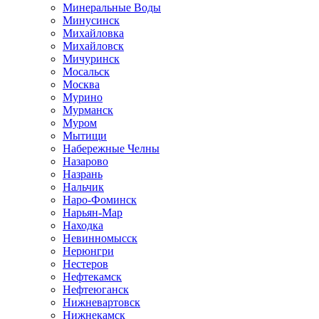
Минеральные Воды
Минусинск
Михайловка
Михайловск
Мичуринск
Мосальск
Москва
Мурино
Мурманск
Муром
Мытищи
Набережные Челны
Назарово
Назрань
Нальчик
Наро-Фоминск
Нарьян-Мар
Находка
Невинномысск
Нерюнгри
Нестеров
Нефтекамск
Нефтеюганск
Нижневартовск
Нижнекамск