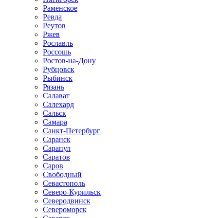
Раменское
Ревда
Реутов
Ржев
Рославль
Россошь
Ростов-на-Дону
Рубцовск
Рыбинск
Рязань
Салават
Салехард
Сальск
Самара
Санкт-Петербург
Саранск
Сарапул
Саратов
Саров
Свободный
Севастополь
Северо-Курильск
Северодвинск
Североморск