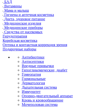
БАД
Витамины
Мама и малыш
Гигиена и аптечная косметика
Диета, здоровое питание
Медицинские изделия
Медицинские приборы
Средства от насекомых
Гирудотерапия
Корейская косметика
Оптика и контактная коррекция зрения
Подарочные наборы
Антибиотики
Антисептики
Вредные привычки
Гипогликемические, диабет
Гомеопатия
Гормональные
Дерматология
Дыхательная система
Иммунитет
Опорно-двигательный аппарат
Кровь и кровообращение
Мочеполовая система