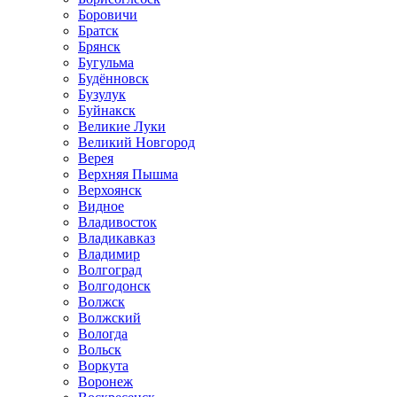
Боровичи
Братск
Брянск
Бугульма
Будённовск
Бузулук
Буйнакск
Великие Луки
Великий Новгород
Верея
Верхняя Пышма
Верхоянск
Видное
Владивосток
Владикавказ
Владимир
Волгоград
Волгодонск
Волжск
Волжский
Вологда
Вольск
Воркута
Воронеж