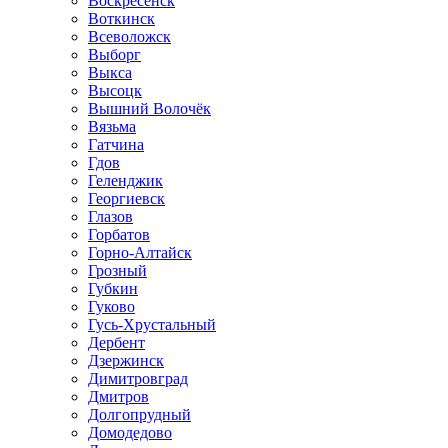
Воскресенск
Воткинск
Всеволожск
Выборг
Выкса
Высоцк
Вышний Волочёк
Вязьма
Гатчина
Гдов
Геленджик
Георгиевск
Глазов
Горбатов
Горно-Алтайск
Грозный
Губкин
Гуково
Гусь-Хрустальный
Дербент
Дзержинск
Димитровград
Дмитров
Долгопрудный
Домодедово