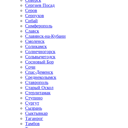
Северск
Сергиев Посад
Серов
Серпухов
Сибай
Симферополь
Славск
Славянск-на-Кубани
Смоленск
Соликамск
Солнечногорск
Сольвычегодск
Сосновый Бор
Сочи
Спас-Деменск
Среднеколымск
Ставрополь
Старый Оскол
Стерлитамак
Ступино
Сургут
Сызрань
Сыктывкар
Таганрог
Тамбов