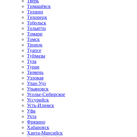
Тверь
Тимашёвск
Тихвин
Тихорецк
Тобольск
Тольятти
Томари
Томск
Троицк
Туапсе
Туймазы
Тула
Туран
Тюмень
Узловая
Улан-Удэ
Ульяновск
Усолье-Сибирское
Уссурийск
Усть-Илимск
Уфа
Ухта
Фрязино
Хабаровск
Ханта-Мансийск