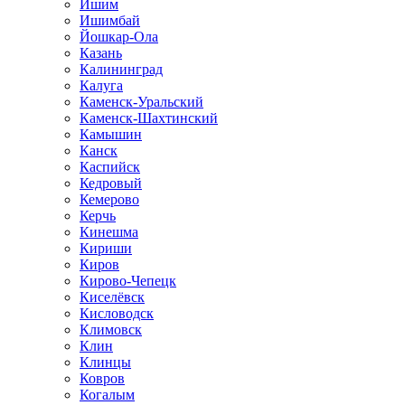
Ишим
Ишимбай
Йошкар-Ола
Казань
Калининград
Калуга
Каменск-Уральский
Каменск-Шахтинский
Камышин
Канск
Каспийск
Кедровый
Кемерово
Керчь
Кинешма
Кириши
Киров
Кирово-Чепецк
Киселёвск
Кисловодск
Климовск
Клин
Клинцы
Ковров
Когалым