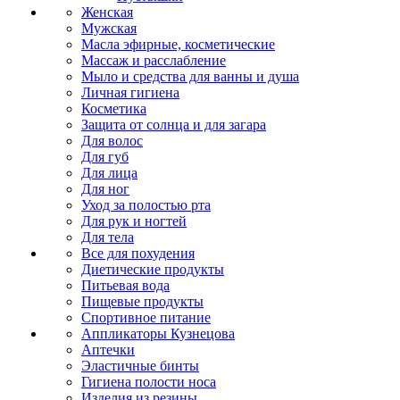
Женская
Мужская
Масла эфирные, косметические
Массаж и расслабление
Мыло и средства для ванны и душа
Личная гигиена
Косметика
Защита от солнца и для загара
Для волос
Для губ
Для лица
Для ног
Уход за полостью рта
Для рук и ногтей
Для тела
Все для похудения
Диетические продукты
Питьевая вода
Пищевые продукты
Спортивное питание
Аппликаторы Кузнецова
Аптечки
Эластичные бинты
Гигиена полости носа
Изделия из резины