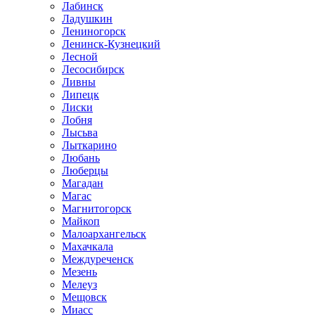
Лабинск
Ладушкин
Лениногорск
Ленинск-Кузнецкий
Лесной
Лесосибирск
Ливны
Липецк
Лиски
Лобня
Лысьва
Лыткарино
Любань
Люберцы
Магадан
Магас
Магнитогорск
Майкоп
Малоархангельск
Махачкала
Междуреченск
Мезень
Мелеуз
Мещовск
Миасс