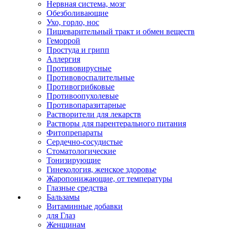
Нервная система, мозг
Обезболивающие
Ухо, горло, нос
Пищеварительный тракт и обмен веществ
Геморрой
Простуда и грипп
Аллергия
Противовирусные
Противовоспалительные
Противогрибковые
Противоопухолевые
Противопаразитарные
Растворители для лекарств
Растворы для парентерального питания
Фитопрепараты
Сердечно-сосудистые
Стоматологические
Тонизирующие
Гинекология, женское здоровье
Жаропонижающие, от температуры
Глазные средства
Бальзамы
Витаминные добавки
для Глаз
Женщинам