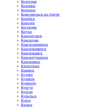
Кологрив
Коломна
Колпино
Комсомольск-на-Амуре
Копейск
Королёв
Кострома
Котлас
Красногорск
Краснодар
Краснознаменск
Краснокаменск
Краснокамск
Краснотурьинск
Красноярск
Кропоткин
Крымск
Кстово
Кузнецк
Кумертау
Кунгур
Курган
Курильск
Курск
Кызыл