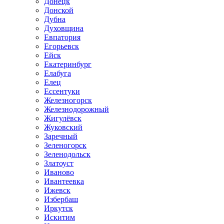
Донецк
Донской
Дубна
Духовщина
Евпатория
Егорьевск
Ейск
Екатеринбург
Елабуга
Елец
Ессентуки
Железногорск
Железнодорожный
Жигулёвск
Жуковский
Заречный
Зеленогорск
Зеленодольск
Златоуст
Иваново
Ивантеевка
Ижевск
Избербаш
Иркутск
Искитим