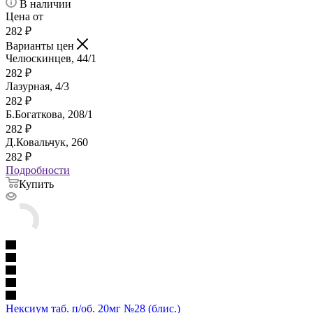
В наличии
Цена от
282
₽
Варианты цен
Челюскинцев, 44/1
282
₽
Лазурная, 4/3
282
₽
Б.Богаткова, 208/1
282
₽
Д.Ковальчук, 260
282
₽
Подробности
Купить
Нексиум таб. п/об. 20мг №28 (блис.)