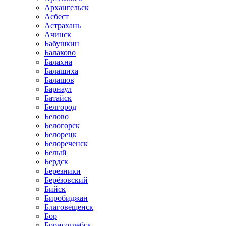
Архангельск
Асбест
Астрахань
Ачинск
Бабушкин
Балаково
Балахна
Балашиха
Балашов
Барнаул
Батайск
Белгород
Белово
Белогорск
Белорецк
Белореченск
Белый
Бердск
Березники
Берёзовский
Бийск
Биробиджан
Благовещенск
Бор
Борисоглебск