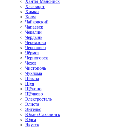
Ханты-Мансийск
Хасавюрт
Химки
Холм
Чайковский
Чапаевск
Чекалин
Чердынь
Черемхово
Череповец
Чёрмоз
Черногорск
Чехов
Чистополь
Чухлома
Шахты
Шуя
Щёкино
Щёлково
Электросталь
Элиста
Энгельс
Южно-Сахалинск
Юрга
Якутск