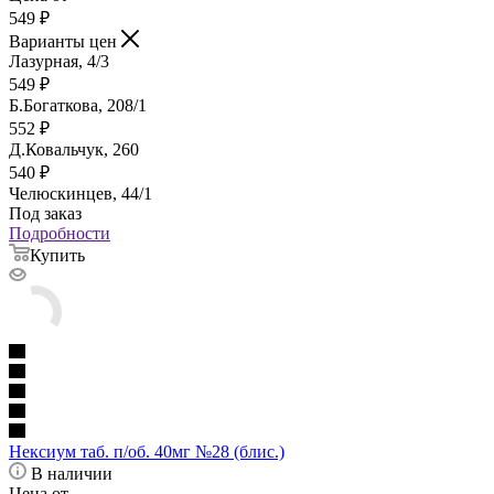
549
₽
Варианты цен
Лазурная, 4/3
549
₽
Б.Богаткова, 208/1
552
₽
Д.Ковальчук, 260
540
₽
Челюскинцев, 44/1
Под заказ
Подробности
Купить
Нексиум таб. п/об. 40мг №28 (блис.)
В наличии
Цена от