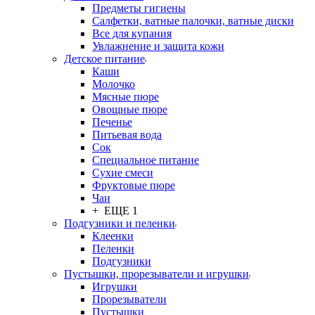
Предметы гигиены
Салфетки, ватные палочки, ватные диски
Все для купания
Увлажнение и защита кожи
Детское питание
Каши
Молочко
Мясные пюре
Овощные пюре
Печенье
Питьевая вода
Сок
Специальное питание
Сухие смеси
Фруктовые пюре
Чаи
+ ЕЩЕ 1
Подгузники и пеленки
Клеенки
Пеленки
Подгузники
Пустышки, прорезыватели и игрушки
Игрушки
Прорезыватели
Пустышки