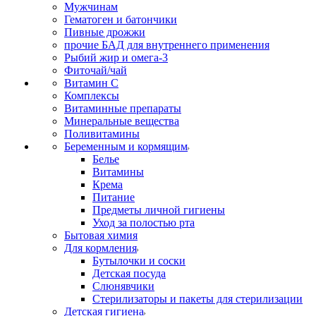
Мужчинам
Гематоген и батончики
Пивные дрожжи
прочие БАД для внутреннего применения
Рыбий жир и омега-3
Фиточай/чай
Витамин С
Комплексы
Витаминные препараты
Минеральные вещества
Поливитамины
Беременным и кормящим
Белье
Витамины
Крема
Питание
Предметы личной гигиены
Уход за полостью рта
Бытовая химия
Для кормления
Бутылочки и соски
Детская посуда
Слюнявчики
Стерилизаторы и пакеты для стерилизации
Детская гигиена