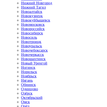
Нижний Новгород
Нижний Тагил
Новоалтайск
Новокузнецк
Новокуйбышевск
Новомосковск
Новороссийск
Новосибирск
Новосиль
Новотроицк
Новоуральск
Новочебоксарск
Новочеркасск
Новошахтинск
Новый Уренгой
Ногинск
Норильск
Ноябрьск
Нягань
Обнинск
Одинцово
Озёрск
Октябрьский
Омск
Орёл