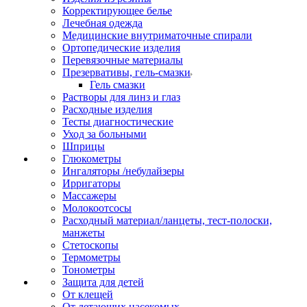
Корректирующее белье
Лечебная одежда
Медицинские внутриматочные спирали
Ортопедические изделия
Перевязочные материалы
Презервативы, гель-смазки
Гель смазки
Растворы для линз и глаз
Расходные изделия
Тесты диагностические
Уход за больными
Шприцы
Глюкометры
Ингаляторы /небулайзеры
Ирригаторы
Массажеры
Молокоотсосы
Расходный материал/ланцеты, тест-полоски,
манжеты
Стетоскопы
Термометры
Тонометры
Защита для детей
От клещей
От летающих насекомых