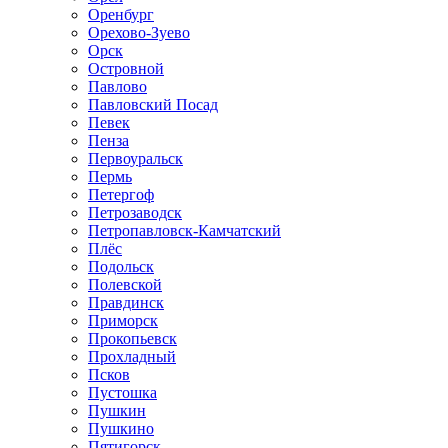
Оренбург
Орехово-Зуево
Орск
Островной
Павлово
Павловский Посад
Певек
Пенза
Первоуральск
Пермь
Петергоф
Петрозаводск
Петропавловск-Камчатский
Плёс
Подольск
Полевской
Правдинск
Приморск
Прокопьевск
Прохладный
Псков
Пустошка
Пушкин
Пушкино
Пятигорск