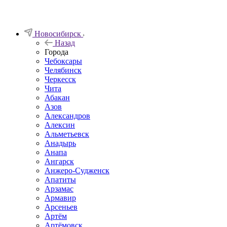
Новосибирск
Назад
Города
Чебоксары
Челябинск
Черкесск
Чита
Абакан
Азов
Александров
Алексин
Альметьевск
Анадырь
Анапа
Ангарск
Анжеро-Судженск
Апатиты
Арзамас
Армавир
Арсеньев
Артём
Артёмовск