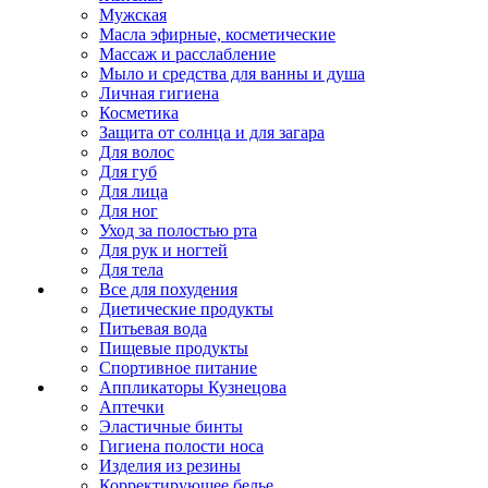
Мужская
Масла эфирные, косметические
Массаж и расслабление
Мыло и средства для ванны и душа
Личная гигиена
Косметика
Защита от солнца и для загара
Для волос
Для губ
Для лица
Для ног
Уход за полостью рта
Для рук и ногтей
Для тела
Все для похудения
Диетические продукты
Питьевая вода
Пищевые продукты
Спортивное питание
Аппликаторы Кузнецова
Аптечки
Эластичные бинты
Гигиена полости носа
Изделия из резины
Корректирующее белье