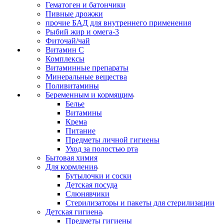
Гематоген и батончики
Пивные дрожжи
прочие БАД для внутреннего применения
Рыбий жир и омега-3
Фиточай/чай
Витамин С
Комплексы
Витаминные препараты
Минеральные вещества
Поливитамины
Беременным и кормящим
Белье
Витамины
Крема
Питание
Предметы личной гигиены
Уход за полостью рта
Бытовая химия
Для кормления
Бутылочки и соски
Детская посуда
Слюнявчики
Стерилизаторы и пакеты для стерилизации
Детская гигиена
Предметы гигиены