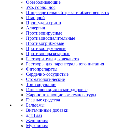
Обезболивающие
Ухо, горло, нос
Пищеварительный тракт и обмен веществ
Геморрой
Простуда и грипп
Аллергия
Противовирусные
Противовоспалительные
Противогрибковые
Противоопухолевые
Противопаразитарные
Растворители для лекарств
Растворы для парентерального питания
Фитопрепараты
Сердечно-сосудистые
Стоматологические
Тонизирующие
Гинекология, женское здоровье
Жаропонижающие, от температуры
Глазные средства
Бальзамы
Витаминные добавки
для Глаз
Женщинам
Мужчинам