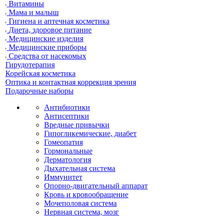
Витамины
Мама и малыш
Гигиена и аптечная косметика
Диета, здоровое питание
Медицинские изделия
Медицинские приборы
Средства от насекомых
Гирудотерапия
Корейская косметика
Оптика и контактная коррекция зрения
Подарочные наборы
Антибиотики
Антисептики
Вредные привычки
Гипогликемические, диабет
Гомеопатия
Гормональные
Дерматология
Дыхательная система
Иммунитет
Опорно-двигательный аппарат
Кровь и кровообращение
Мочеполовая система
Нервная система, мозг