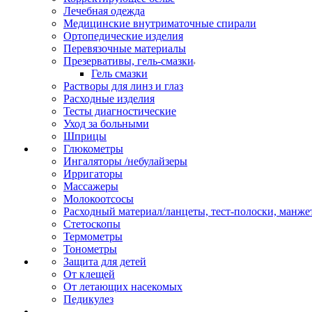
Лечебная одежда
Медицинские внутриматочные спирали
Ортопедические изделия
Перевязочные материалы
Презервативы, гель-смазки
Гель смазки
Растворы для линз и глаз
Расходные изделия
Тесты диагностические
Уход за больными
Шприцы
Глюкометры
Ингаляторы /небулайзеры
Ирригаторы
Массажеры
Молокоотсосы
Расходный материал/ланцеты, тест-полоски, манже
Стетоскопы
Термометры
Тонометры
Защита для детей
От клещей
От летающих насекомых
Педикулез