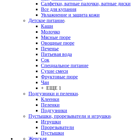
Салфетки, ватные палочки, ватные диски
Все для купания
Увлажнение и защита кожи
Детское питание
Каши
Молочко
Мясные пюре
Овощные пюре
Печенье
Питьевая вода
Сок
Специальное питание
Сухие смеси
Фруктовые пюре
Чаи
+ ЕЩЕ 1
Подгузники и пеленки
Клеенки
Пеленки
Подгузники
Пустышки, прорезыватели и игрушки
Игрушки
Прорезыватели
Пустышки
Женская