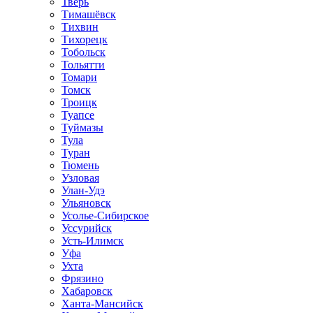
Тверь
Тимашёвск
Тихвин
Тихорецк
Тобольск
Тольятти
Томари
Томск
Троицк
Туапсе
Туймазы
Тула
Туран
Тюмень
Узловая
Улан-Удэ
Ульяновск
Усолье-Сибирское
Уссурийск
Усть-Илимск
Уфа
Ухта
Фрязино
Хабаровск
Ханта-Мансийск