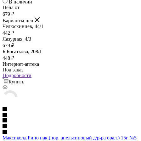
В наличии
Цена от
679
₽
Варианты цен
Челюскинцев, 44/1
442
₽
Лазурная, 4/3
679
₽
Б.Богаткова, 208/1
448
₽
Интернет-аптека
Под заказ
Подробности
Купить
Максиколд Рино пак.(пор. апельсиновый д/р-ра орал.) 15г №5