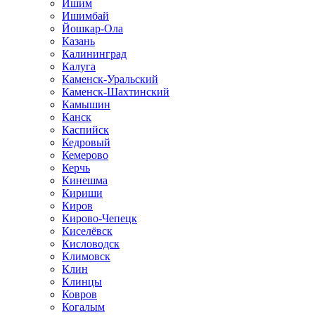
Ишим
Ишимбай
Йошкар-Ола
Казань
Калининград
Калуга
Каменск-Уральский
Каменск-Шахтинский
Камышин
Канск
Каспийск
Кедровый
Кемерово
Керчь
Кинешма
Кириши
Киров
Кирово-Чепецк
Киселёвск
Кисловодск
Климовск
Клин
Клинцы
Ковров
Когалым