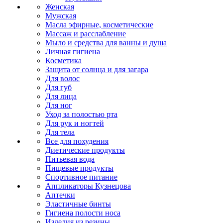
Женская
Мужская
Масла эфирные, косметические
Массаж и расслабление
Мыло и средства для ванны и душа
Личная гигиена
Косметика
Защита от солнца и для загара
Для волос
Для губ
Для лица
Для ног
Уход за полостью рта
Для рук и ногтей
Для тела
Все для похудения
Диетические продукты
Питьевая вода
Пищевые продукты
Спортивное питание
Аппликаторы Кузнецова
Аптечки
Эластичные бинты
Гигиена полости носа
Изделия из резины