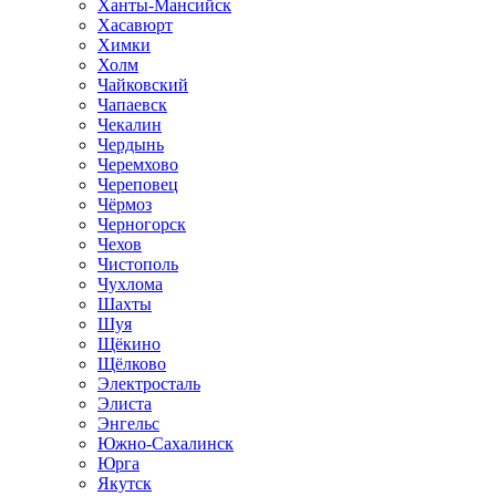
Ханты-Мансийск
Хасавюрт
Химки
Холм
Чайковский
Чапаевск
Чекалин
Чердынь
Черемхово
Череповец
Чёрмоз
Черногорск
Чехов
Чистополь
Чухлома
Шахты
Шуя
Щёкино
Щёлково
Электросталь
Элиста
Энгельс
Южно-Сахалинск
Юрга
Якутск