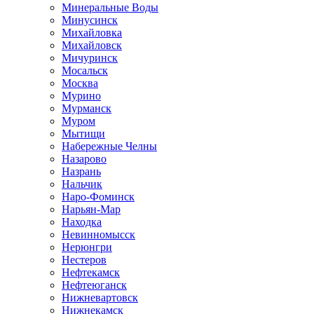
Минеральные Воды
Минусинск
Михайловка
Михайловск
Мичуринск
Мосальск
Москва
Мурино
Мурманск
Муром
Мытищи
Набережные Челны
Назарово
Назрань
Нальчик
Наро-Фоминск
Нарьян-Мар
Находка
Невинномысск
Нерюнгри
Нестеров
Нефтекамск
Нефтеюганск
Нижневартовск
Нижнекамск