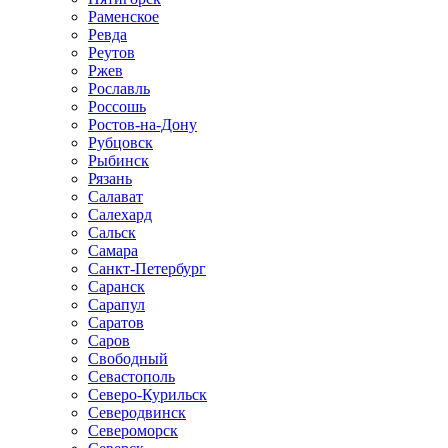
Раменское
Ревда
Реутов
Ржев
Рославль
Россошь
Ростов-на-Дону
Рубцовск
Рыбинск
Рязань
Салават
Салехард
Сальск
Самара
Санкт-Петербург
Саранск
Сарапул
Саратов
Саров
Свободный
Севастополь
Северо-Курильск
Северодвинск
Североморск