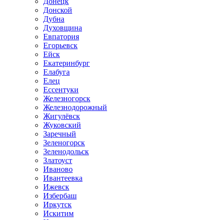
Донецк
Донской
Дубна
Духовщина
Евпатория
Егорьевск
Ейск
Екатеринбург
Елабуга
Елец
Ессентуки
Железногорск
Железнодорожный
Жигулёвск
Жуковский
Заречный
Зеленогорск
Зеленодольск
Златоуст
Иваново
Ивантеевка
Ижевск
Избербаш
Иркутск
Искитим