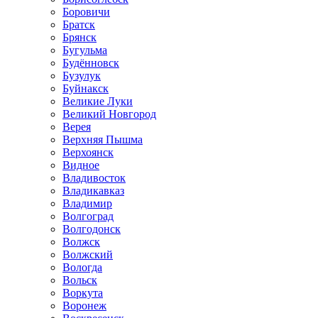
Боровичи
Братск
Брянск
Бугульма
Будённовск
Бузулук
Буйнакск
Великие Луки
Великий Новгород
Верея
Верхняя Пышма
Верхоянск
Видное
Владивосток
Владикавказ
Владимир
Волгоград
Волгодонск
Волжск
Волжский
Вологда
Вольск
Воркута
Воронеж