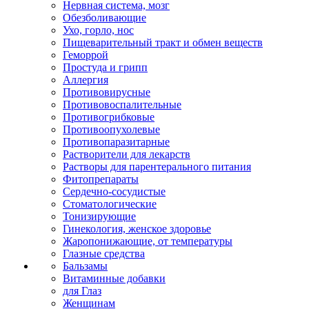
Нервная система, мозг
Обезболивающие
Ухо, горло, нос
Пищеварительный тракт и обмен веществ
Геморрой
Простуда и грипп
Аллергия
Противовирусные
Противовоспалительные
Противогрибковые
Противоопухолевые
Противопаразитарные
Растворители для лекарств
Растворы для парентерального питания
Фитопрепараты
Сердечно-сосудистые
Стоматологические
Тонизирующие
Гинекология, женское здоровье
Жаропонижающие, от температуры
Глазные средства
Бальзамы
Витаминные добавки
для Глаз
Женщинам