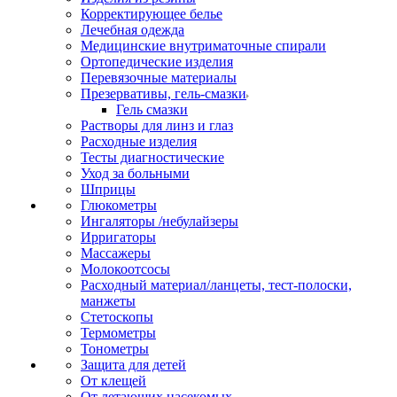
Корректирующее белье
Лечебная одежда
Медицинские внутриматочные спирали
Ортопедические изделия
Перевязочные материалы
Презервативы, гель-смазки
Гель смазки
Растворы для линз и глаз
Расходные изделия
Тесты диагностические
Уход за больными
Шприцы
Глюкометры
Ингаляторы /небулайзеры
Ирригаторы
Массажеры
Молокоотсосы
Расходный материал/ланцеты, тест-полоски,
манжеты
Стетоскопы
Термометры
Тонометры
Защита для детей
От клещей
От летающих насекомых