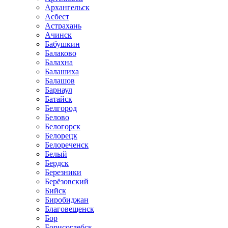
Архангельск
Асбест
Астрахань
Ачинск
Бабушкин
Балаково
Балахна
Балашиха
Балашов
Барнаул
Батайск
Белгород
Белово
Белогорск
Белорецк
Белореченск
Белый
Бердск
Березники
Берёзовский
Бийск
Биробиджан
Благовещенск
Бор
Борисоглебск