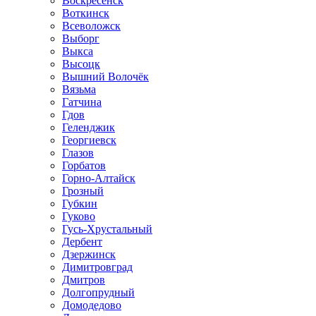
Воскресенск
Воткинск
Всеволожск
Выборг
Выкса
Высоцк
Вышний Волочёк
Вязьма
Гатчина
Гдов
Геленджик
Георгиевск
Глазов
Горбатов
Горно-Алтайск
Грозный
Губкин
Гуково
Гусь-Хрустальный
Дербент
Дзержинск
Димитровград
Дмитров
Долгопрудный
Домодедово