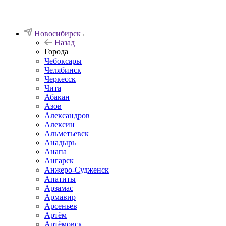
Новосибирск
Назад
Города
Чебоксары
Челябинск
Черкесск
Чита
Абакан
Азов
Александров
Алексин
Альметьевск
Анадырь
Анапа
Ангарск
Анжеро-Судженск
Апатиты
Арзамас
Армавир
Арсеньев
Артём
Артёмовск