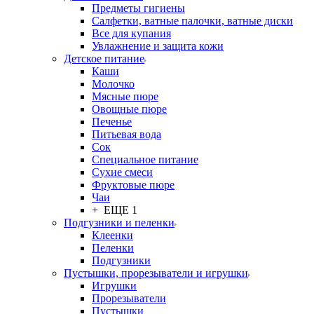
Предметы гигиены
Салфетки, ватные палочки, ватные диски
Все для купания
Увлажнение и защита кожи
Детское питание
Каши
Молочко
Мясные пюре
Овощные пюре
Печенье
Питьевая вода
Сок
Специальное питание
Сухие смеси
Фруктовые пюре
Чаи
+ ЕЩЕ 1
Подгузники и пеленки
Клеенки
Пеленки
Подгузники
Пустышки, прорезыватели и игрушки
Игрушки
Прорезыватели
Пустышки