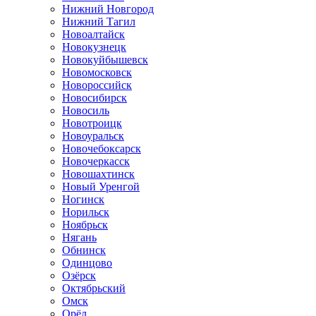
Нижний Новгород
Нижний Тагил
Новоалтайск
Новокузнецк
Новокуйбышевск
Новомосковск
Новороссийск
Новосибирск
Новосиль
Новотроицк
Новоуральск
Новочебоксарск
Новочеркасск
Новошахтинск
Новый Уренгой
Ногинск
Норильск
Ноябрьск
Нягань
Обнинск
Одинцово
Озёрск
Октябрьский
Омск
Орёл