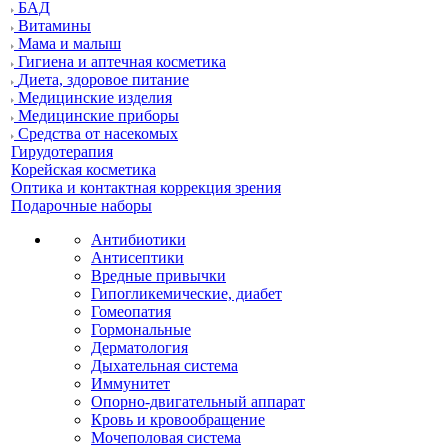
БАД
Витамины
Мама и малыш
Гигиена и аптечная косметика
Диета, здоровое питание
Медицинские изделия
Медицинские приборы
Средства от насекомых
Гирудотерапия
Корейская косметика
Оптика и контактная коррекция зрения
Подарочные наборы
Антибиотики
Антисептики
Вредные привычки
Гипогликемические, диабет
Гомеопатия
Гормональные
Дерматология
Дыхательная система
Иммунитет
Опорно-двигательный аппарат
Кровь и кровообращение
Мочеполовая система