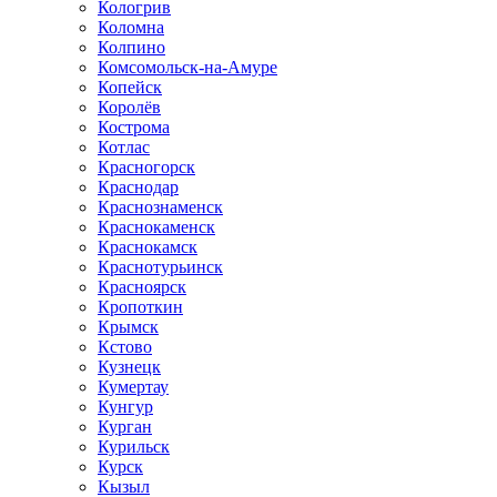
Кологрив
Коломна
Колпино
Комсомольск-на-Амуре
Копейск
Королёв
Кострома
Котлас
Красногорск
Краснодар
Краснознаменск
Краснокаменск
Краснокамск
Краснотурьинск
Красноярск
Кропоткин
Крымск
Кстово
Кузнецк
Кумертау
Кунгур
Курган
Курильск
Курск
Кызыл