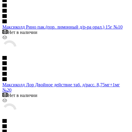
Максиколд Рино пак.(пор. лимонный д/р-ра орал.) 15г №10
Нет в наличии
Максиколд Лор Двойное действие таб. д/расс. 8,75мг+1мг
№20
Нет в наличии