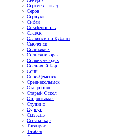
Северск
Сергиев Посад
Серов
Серпухов
Сибай
Симферополь
Славск
Славянск-на-Кубани
Смоленск
Соликамск
Солнечногорск
Сольвычегодск
Сосновый Бор
Сочи
Спас-Деменск
Среднеколымск
Ставрополь
Старый Оскол
Стерлитамак
Ступино
Сургут
Сызрань
Сыктывкар
Таганрог
Тамбов