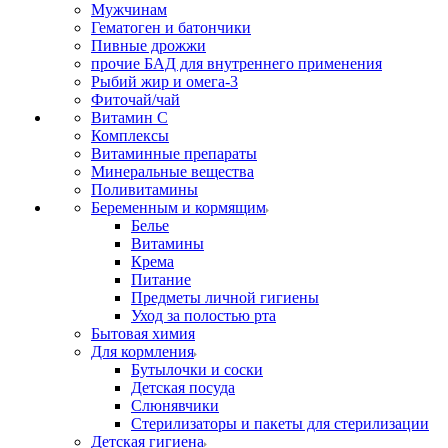
Мужчинам
Гематоген и батончики
Пивные дрожжи
прочие БАД для внутреннего применения
Рыбий жир и омега-3
Фиточай/чай
Витамин С
Комплексы
Витаминные препараты
Минеральные вещества
Поливитамины
Беременным и кормящим
Белье
Витамины
Крема
Питание
Предметы личной гигиены
Уход за полостью рта
Бытовая химия
Для кормления
Бутылочки и соски
Детская посуда
Слюнявчики
Стерилизаторы и пакеты для стерилизации
Детская гигиена