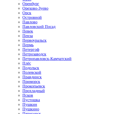
Оренбург
Орехово-Зуево
Орск
Островной
Павлово
Павловский Посад
Певек
Пенза
Первоуральск
Пермь
Петергоф
Петрозаводск
Петропавловск-Камчатский
Плёс
Подольск
Полевской
Правдинск
Приморск
Прокопьевск
Прохладный
Псков
Пустошка
Пушкин
Пушкино
Пятигорск