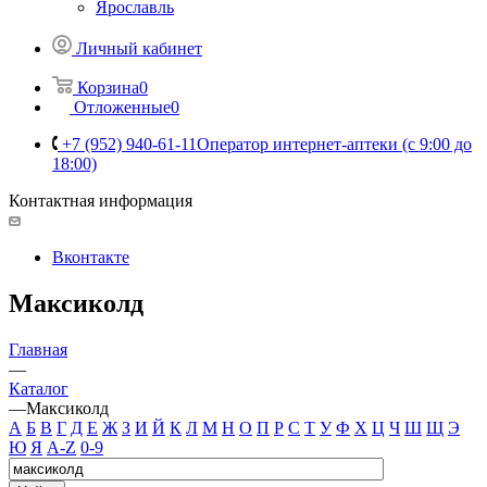
Ярославль
Личный кабинет
Корзина
0
Отложенные
0
+7 (952) 940-61-11
Оператор интернет-аптеки (с 9:00 до
18:00)
Контактная информация
Вконтакте
Максиколд
Главная
—
Каталог
—
Максиколд
А
Б
В
Г
Д
Е
Ж
З
И
Й
К
Л
М
Н
О
П
Р
С
Т
У
Ф
Х
Ц
Ч
Ш
Щ
Э
Ю
Я
A-Z
0-9