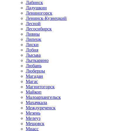
Лабинск
Ладушкин
Лениногорск
Ленинск-Кузнецкий
Лесной
Лесосибирск
Ливны
Липецк
Лиски
Лобня
Лысьва
Лыткарино
Любань
Люберцы
Магадан
Магас
Магнитогорск
Майкоп
Малоархангельск
Махачкала
Междуреченск
Мезень
Мелеуз
Мещовск
Миасс