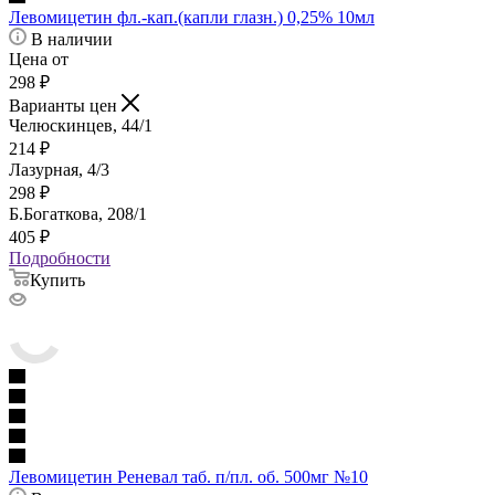
Левомицетин фл.-кап.(капли глазн.) 0,25% 10мл
В наличии
Цена от
298
₽
Варианты цен
Челюскинцев, 44/1
214
₽
Лазурная, 4/3
298
₽
Б.Богаткова, 208/1
405
₽
Подробности
Купить
Левомицетин Реневал таб. п/пл. об. 500мг №10