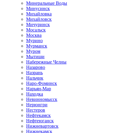
Минеральные Воды
Минусинск
Михайловка
Михайловск
Мичуринск
Мосальск
Москва
Мурино
Мурманск
Муром
Мытищи
Набережные Челны
Назарово
Назрань
Нальчик
Наро-Фоминск
Нарьян-Мар
Находка
Невинномысск
Нерюнгри
Нестеров
Нефтекамск
Нефтеюганск
Нижневартовск
Нижнекамск