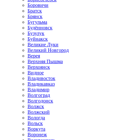
Боровичи
Братск
Брянск
Бугульма
Будённовск
Бузулук
Буйнакск
Великие Луки
Великий Новгород
Верея
Верхняя Пышма
Верхоянск
Видное
Владивосток
Владикавказ
Владимир
Волгоград
Волгодонск
Волжск
Волжский
Вологда
Вольск
Воркута
Воронеж