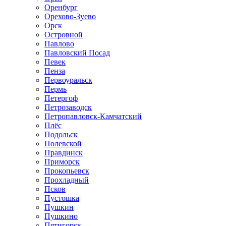
Оренбург
Орехово-Зуево
Орск
Островной
Павлово
Павловский Посад
Певек
Пенза
Первоуральск
Пермь
Петергоф
Петрозаводск
Петропавловск-Камчатский
Плёс
Подольск
Полевской
Правдинск
Приморск
Прокопьевск
Прохладный
Псков
Пустошка
Пушкин
Пушкино
Пятигорск