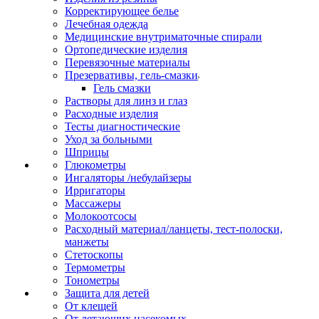
Корректирующее белье
Лечебная одежда
Медицинские внутриматочные спирали
Ортопедические изделия
Перевязочные материалы
Презервативы, гель-смазки
Гель смазки
Растворы для линз и глаз
Расходные изделия
Тесты диагностические
Уход за больными
Шприцы
Глюкометры
Ингаляторы /небулайзеры
Ирригаторы
Массажеры
Молокоотсосы
Расходный материал/ланцеты, тест-полоски,
манжеты
Стетоскопы
Термометры
Тонометры
Защита для детей
От клещей
От летающих насекомых