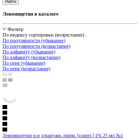
Найти
Левомицетин в каталоге
Фильтр
По индексу сортировки (возрастание)
По популярности (убывание)
По популярности (возрастание)
По алфавиту (убывание)
По алфавиту (возрастание)
По цене (убывание)
По цене (возрастание)
Левомицетин р-р д/наружн. прим. [спирт.] 1% 25 мл №1