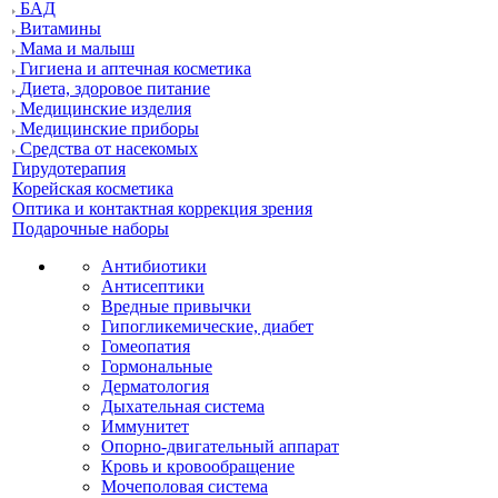
БАД
Витамины
Мама и малыш
Гигиена и аптечная косметика
Диета, здоровое питание
Медицинские изделия
Медицинские приборы
Средства от насекомых
Гирудотерапия
Корейская косметика
Оптика и контактная коррекция зрения
Подарочные наборы
Антибиотики
Антисептики
Вредные привычки
Гипогликемические, диабет
Гомеопатия
Гормональные
Дерматология
Дыхательная система
Иммунитет
Опорно-двигательный аппарат
Кровь и кровообращение
Мочеполовая система