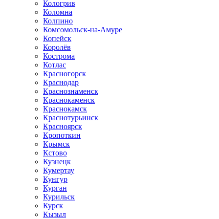
Кологрив
Коломна
Колпино
Комсомольск-на-Амуре
Копейск
Королёв
Кострома
Котлас
Красногорск
Краснодар
Краснознаменск
Краснокаменск
Краснокамск
Краснотурьинск
Красноярск
Кропоткин
Крымск
Кстово
Кузнецк
Кумертау
Кунгур
Курган
Курильск
Курск
Кызыл