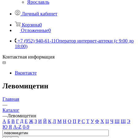
Ярославль
Личный кабинет
Корзина
0
Отложенные
0
+7 (952) 940-61-11
Оператор интернет-аптеки (с 9:00 до
18:00)
Контактная информация
Вконтакте
Левомицетин
Главная
—
Каталог
—
Левомицетин
А
Б
В
Г
Д
Е
Ж
З
И
Й
К
Л
М
Н
О
П
Р
С
Т
У
Ф
Х
Ц
Ч
Ш
Щ
Э
Ю
Я
A-Z
0-9