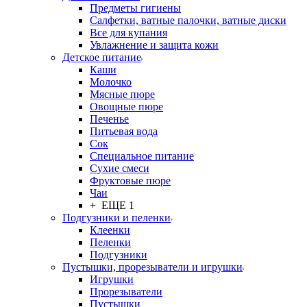
Предметы гигиены
Салфетки, ватные палочки, ватные диски
Все для купания
Увлажнение и защита кожи
Детское питание
Каши
Молочко
Мясные пюре
Овощные пюре
Печенье
Питьевая вода
Сок
Специальное питание
Сухие смеси
Фруктовые пюре
Чаи
+ ЕЩЕ 1
Подгузники и пеленки
Клеенки
Пеленки
Подгузники
Пустышки, прорезыватели и игрушки
Игрушки
Прорезыватели
Пустышки