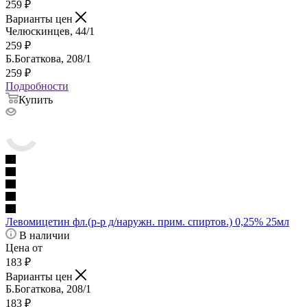
259
₽
Варианты цен
Челюскинцев, 44/1
259
₽
Б.Богаткова, 208/1
259
₽
Подробности
Купить
Левомицетин фл.(р-р д/наружн. прим. спиртов.) 0,25% 25мл
В наличии
Цена от
183
₽
Варианты цен
Б.Богаткова, 208/1
183
₽