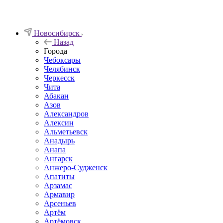
Новосибирск
Назад
Города
Чебоксары
Челябинск
Черкесск
Чита
Абакан
Азов
Александров
Алексин
Альметьевск
Анадырь
Анапа
Ангарск
Анжеро-Судженск
Апатиты
Арзамас
Армавир
Арсеньев
Артём
Артёмовск