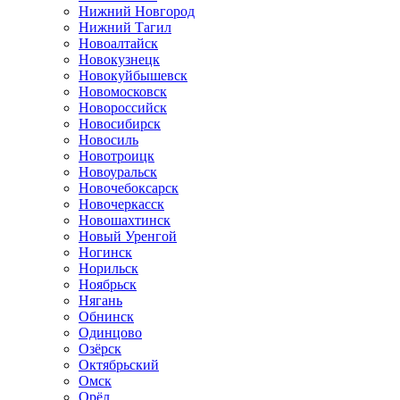
Нижний Новгород
Нижний Тагил
Новоалтайск
Новокузнецк
Новокуйбышевск
Новомосковск
Новороссийск
Новосибирск
Новосиль
Новотроицк
Новоуральск
Новочебоксарск
Новочеркасск
Новошахтинск
Новый Уренгой
Ногинск
Норильск
Ноябрьск
Нягань
Обнинск
Одинцово
Озёрск
Октябрьский
Омск
Орёл