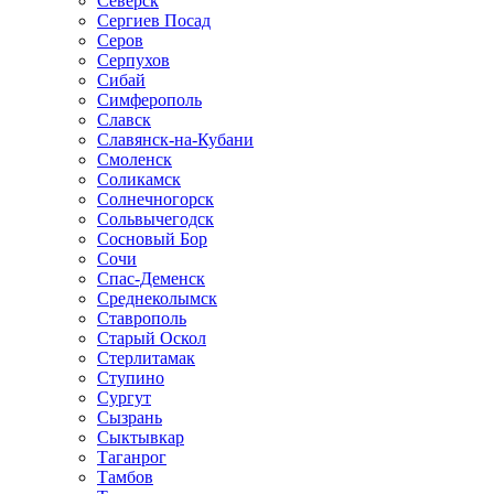
Северск
Сергиев Посад
Серов
Серпухов
Сибай
Симферополь
Славск
Славянск-на-Кубани
Смоленск
Соликамск
Солнечногорск
Сольвычегодск
Сосновый Бор
Сочи
Спас-Деменск
Среднеколымск
Ставрополь
Старый Оскол
Стерлитамак
Ступино
Сургут
Сызрань
Сыктывкар
Таганрог
Тамбов