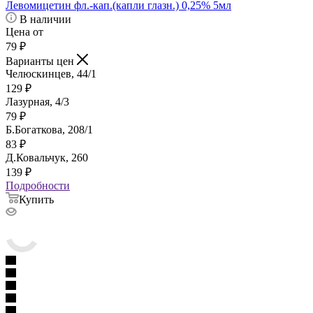
Левомицетин фл.-кап.(капли глазн.) 0,25% 5мл
В наличии
Цена от
79
₽
Варианты цен
Челюскинцев, 44/1
129
₽
Лазурная, 4/3
79
₽
Б.Богаткова, 208/1
83
₽
Д.Ковальчук, 260
139
₽
Подробности
Купить