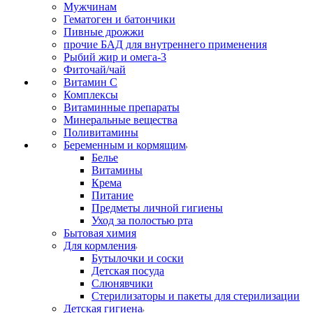
Мужчинам
Гематоген и батончики
Пивные дрожжи
прочие БАД для внутреннего применения
Рыбий жир и омега-3
Фиточай/чай
Витамин С
Комплексы
Витаминные препараты
Минеральные вещества
Поливитамины
Беременным и кормящим
Белье
Витамины
Крема
Питание
Предметы личной гигиены
Уход за полостью рта
Бытовая химия
Для кормления
Бутылочки и соски
Детская посуда
Слюнявчики
Стерилизаторы и пакеты для стерилизации
Детская гигиена