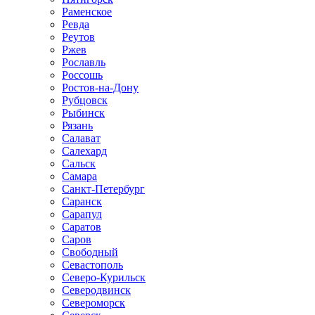
Раменское
Ревда
Реутов
Ржев
Рославль
Россошь
Ростов-на-Дону
Рубцовск
Рыбинск
Рязань
Салават
Салехард
Сальск
Самара
Санкт-Петербург
Саранск
Сарапул
Саратов
Саров
Свободный
Севастополь
Северо-Курильск
Северодвинск
Североморск