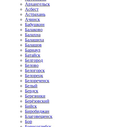
Архангельск
Асбест
Астрахань
Ачинск
Бабушкин
Балаково
Балахна
Балашиха
Балашов
Барнаул
Батайск
Белгород
Белово
Белогорск
Белорецк
Белореченск
Белый
Бердск
Березники
Берёзовский
Бийск
Биробиджан
Благовещенск
Бор
Борисоглебск