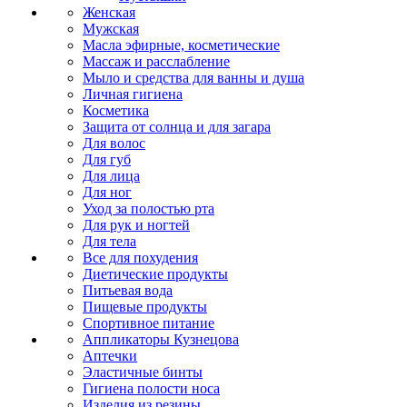
Женская
Мужская
Масла эфирные, косметические
Массаж и расслабление
Мыло и средства для ванны и душа
Личная гигиена
Косметика
Защита от солнца и для загара
Для волос
Для губ
Для лица
Для ног
Уход за полостью рта
Для рук и ногтей
Для тела
Все для похудения
Диетические продукты
Питьевая вода
Пищевые продукты
Спортивное питание
Аппликаторы Кузнецова
Аптечки
Эластичные бинты
Гигиена полости носа
Изделия из резины