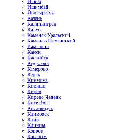
Ишим
Ишимбай
Йошкар-Ола
Казань
Калининград
Калуга
Каменск-Уральский
Каменск-Шахтинский
Камышин
Канск
Каспийск
Кедровый
Кемерово
Керчь
Кинешма
Кириши
Киров
Кирово-Чепецк
Киселёвск
Кисловодск
Климовск
Клин
Клинцы
Ковров
Когалым