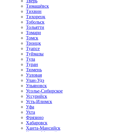
Тверь
Тимашёвск
Тихвин
Тихорецк
Тобольск
Тольятти
Томари
Томск
Троицк
Туапсе
Туймазы
Тула
Туран
Тюмень
Узловая
Улан-Удэ
Ульяновск
Усолье-Сибирское
Уссурийск
Усть-Илимск
Уфа
Ухта
Фрязино
Хабаровск
Ханта-Мансийск