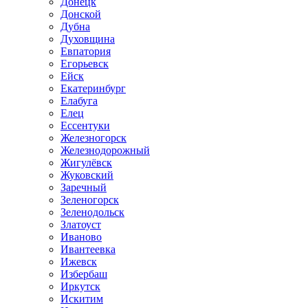
Донецк
Донской
Дубна
Духовщина
Евпатория
Егорьевск
Ейск
Екатеринбург
Елабуга
Елец
Ессентуки
Железногорск
Железнодорожный
Жигулёвск
Жуковский
Заречный
Зеленогорск
Зеленодольск
Златоуст
Иваново
Ивантеевка
Ижевск
Избербаш
Иркутск
Искитим