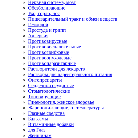
Нервная система, мозг
Обезболивающие
Ухо, горло, нос
Пищеварительный тракт и обмен веществ
Геморрой
Простуда и грипп
Аллергия
Противовирусные
Противовоспалительные
Противогрибковые
Противоопухолевые
Противопаразитарные
Растворители для лекарств
Растворы для парентерального питания
Фитопрепараты
Сердечно-сосудистые
Стоматологические
Тонизирующие
Гинекология, женское здоровье
Жаропонижающие, от температуры
Глазные средства
Бальзамы
Витаминные добавки
для Глаз
Женщинам