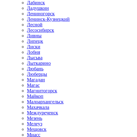
Лабинск
Ладушкин
Лениногорск
Ленинск-Кузнецкий
Лесной
Лесосибирск
Ливны
Липецк
Лиски
Лобня
Лысьва
Лыткарино
Любань
Люберцы
Магадан
Магас
Магнитогорск
Майкоп
Малоархангельск
Махачкала
Междуреченск
Мезень
Мелеуз
Мещовск
Миасс