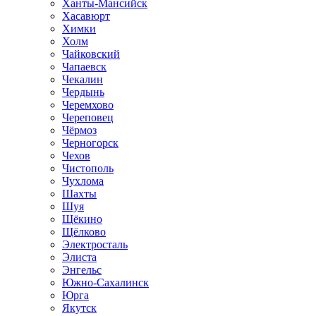
Ханты-Мансийск
Хасавюрт
Химки
Холм
Чайковский
Чапаевск
Чекалин
Чердынь
Черемхово
Череповец
Чёрмоз
Черногорск
Чехов
Чистополь
Чухлома
Шахты
Шуя
Щёкино
Щёлково
Электросталь
Элиста
Энгельс
Южно-Сахалинск
Юрга
Якутск