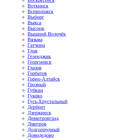
Воскресенск
Воткинск
Всеволожск
Выборг
Выкса
Высоцк
Вышний Волочёк
Вязьма
Гатчина
Гдов
Геленджик
Георгиевск
Глазов
Горбатов
Горно-Алтайск
Грозный
Губкин
Гуково
Гусь-Хрустальный
Дербент
Дзержинск
Димитровград
Дмитров
Долгопрудный
Домодедово