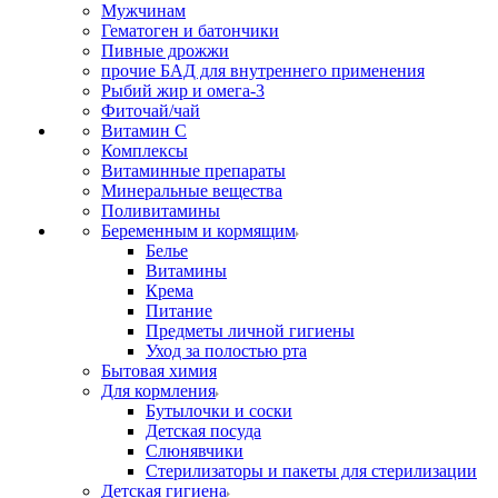
Мужчинам
Гематоген и батончики
Пивные дрожжи
прочие БАД для внутреннего применения
Рыбий жир и омега-3
Фиточай/чай
Витамин С
Комплексы
Витаминные препараты
Минеральные вещества
Поливитамины
Беременным и кормящим
Белье
Витамины
Крема
Питание
Предметы личной гигиены
Уход за полостью рта
Бытовая химия
Для кормления
Бутылочки и соски
Детская посуда
Слюнявчики
Стерилизаторы и пакеты для стерилизации
Детская гигиена