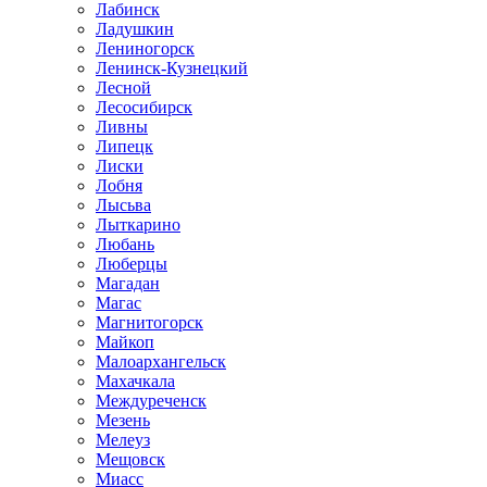
Лабинск
Ладушкин
Лениногорск
Ленинск-Кузнецкий
Лесной
Лесосибирск
Ливны
Липецк
Лиски
Лобня
Лысьва
Лыткарино
Любань
Люберцы
Магадан
Магас
Магнитогорск
Майкоп
Малоархангельск
Махачкала
Междуреченск
Мезень
Мелеуз
Мещовск
Миасс