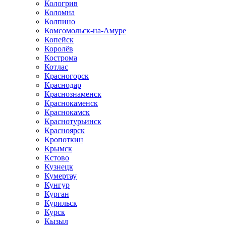
Кологрив
Коломна
Колпино
Комсомольск-на-Амуре
Копейск
Королёв
Кострома
Котлас
Красногорск
Краснодар
Краснознаменск
Краснокаменск
Краснокамск
Краснотурьинск
Красноярск
Кропоткин
Крымск
Кстово
Кузнецк
Кумертау
Кунгур
Курган
Курильск
Курск
Кызыл