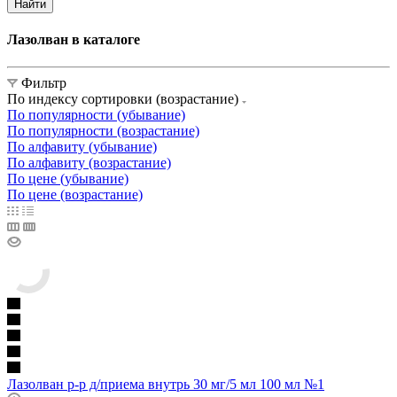
Найти
Лазолван в каталоге
Фильтр
По индексу сортировки (возрастание)
По популярности (убывание)
По популярности (возрастание)
По алфавиту (убывание)
По алфавиту (возрастание)
По цене (убывание)
По цене (возрастание)
Лазолван р-р д/приема внутрь 30 мг/5 мл 100 мл №1