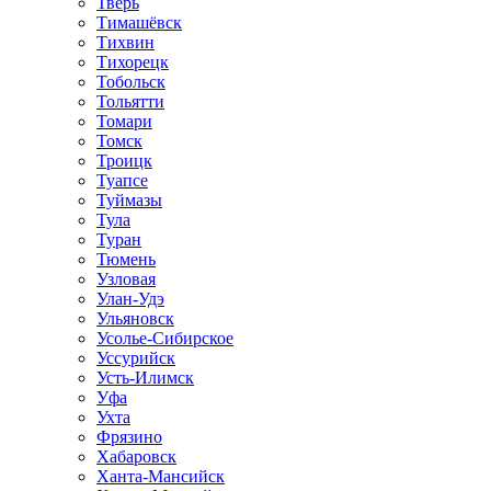
Тверь
Тимашёвск
Тихвин
Тихорецк
Тобольск
Тольятти
Томари
Томск
Троицк
Туапсе
Туймазы
Тула
Туран
Тюмень
Узловая
Улан-Удэ
Ульяновск
Усолье-Сибирское
Уссурийск
Усть-Илимск
Уфа
Ухта
Фрязино
Хабаровск
Ханта-Мансийск