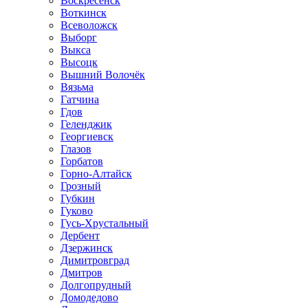
Воскресенск
Воткинск
Всеволожск
Выборг
Выкса
Высоцк
Вышний Волочёк
Вязьма
Гатчина
Гдов
Геленджик
Георгиевск
Глазов
Горбатов
Горно-Алтайск
Грозный
Губкин
Гуково
Гусь-Хрустальный
Дербент
Дзержинск
Димитровград
Дмитров
Долгопрудный
Домодедово