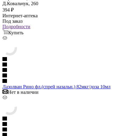
Д.Ковальчук, 260
394
₽
Интернет-аптека
Под заказ
Подробности
Купить
Лазолван Рино фл.(спрей назальн.) 82мкг/доза 10мл
Нет в наличии