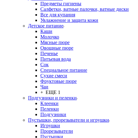
Предметы гигиены
Салфетки, ватные палочки, ватные диски
Все для купания
Увлажнение и защита кожи
Детское питание
Каши
Молочко
Мясные пюре
Овощные пюре
Печенье
Питьевая вода
Сок
Специальное питание
Сухие смеси
Фруктовые пюре
Чаи
+ ЕЩЕ 1
Подгузники и пеленки
Клеенки
Пеленки
Подгузники
Пустышки, прорезыватели и игрушки
Игрушки
Прорезыватели
Пустышки