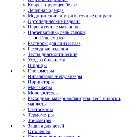
Корректирующее белье
Лечебная одежда
Медицинские внутриматочные спирали
Ортопедические изделия
Перевязочные материалы
Презервативы, гель-смазки
Гель смазки
Растворы для линз и глаз
Расходные изделия
Тесты диагностические
Уход за больными
Шприцы
Глюкометры
Ингаляторы /небулайзеры
Ирригаторы
Массажеры
Молокоотсосы
Расходный материал/ланцеты, тест-полоски,
манжеты
Стетоскопы
Термометры
Тонометры
Защита для детей
От клещей
От летающих насекомых