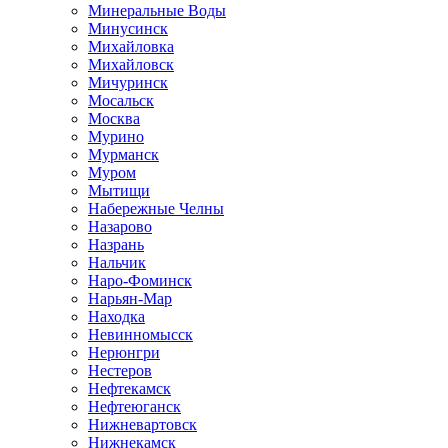
Минеральные Воды
Минусинск
Михайловка
Михайловск
Мичуринск
Мосальск
Москва
Мурино
Мурманск
Муром
Мытищи
Набережные Челны
Назарово
Назрань
Нальчик
Наро-Фоминск
Нарьян-Мар
Находка
Невинномысск
Нерюнгри
Нестеров
Нефтекамск
Нефтеюганск
Нижневартовск
Нижнекамск