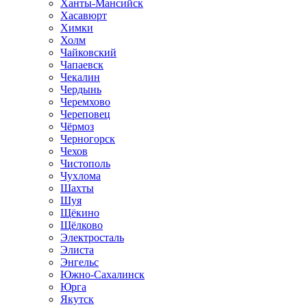
Ханты-Мансийск
Хасавюрт
Химки
Холм
Чайковский
Чапаевск
Чекалин
Чердынь
Черемхово
Череповец
Чёрмоз
Черногорск
Чехов
Чистополь
Чухлома
Шахты
Шуя
Щёкино
Щёлково
Электросталь
Элиста
Энгельс
Южно-Сахалинск
Юрга
Якутск