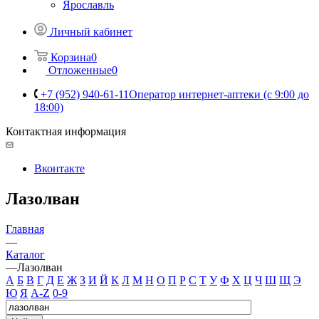
Ярославль
Личный кабинет
Корзина
0
Отложенные
0
+7 (952) 940-61-11
Оператор интернет-аптеки (с 9:00 до
18:00)
Контактная информация
Вконтакте
Лазолван
Главная
—
Каталог
—
Лазолван
А
Б
В
Г
Д
Е
Ж
З
И
Й
К
Л
М
Н
О
П
Р
С
Т
У
Ф
Х
Ц
Ч
Ш
Щ
Э
Ю
Я
A-Z
0-9