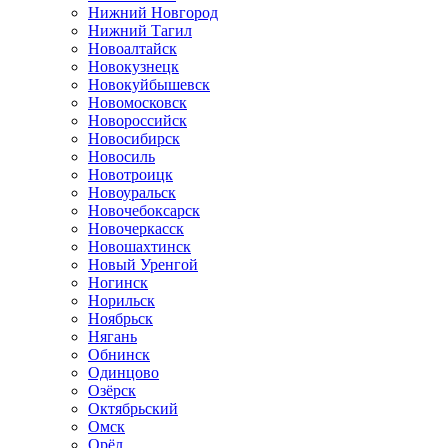
Нижний Новгород
Нижний Тагил
Новоалтайск
Новокузнецк
Новокуйбышевск
Новомосковск
Новороссийск
Новосибирск
Новосиль
Новотроицк
Новоуральск
Новочебоксарск
Новочеркасск
Новошахтинск
Новый Уренгой
Ногинск
Норильск
Ноябрьск
Нягань
Обнинск
Одинцово
Озёрск
Октябрьский
Омск
Орёл