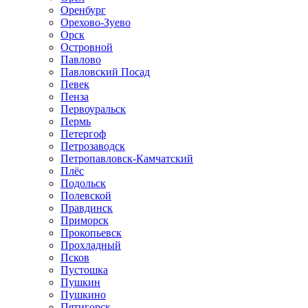
Оренбург
Орехово-Зуево
Орск
Островной
Павлово
Павловский Посад
Певек
Пенза
Первоуральск
Пермь
Петергоф
Петрозаводск
Петропавловск-Камчатский
Плёс
Подольск
Полевской
Правдинск
Приморск
Прокопьевск
Прохладный
Псков
Пустошка
Пушкин
Пушкино
Пятигорск