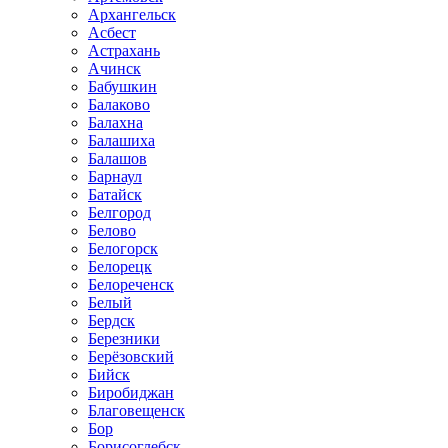
Архангельск
Асбест
Астрахань
Ачинск
Бабушкин
Балаково
Балахна
Балашиха
Балашов
Барнаул
Батайск
Белгород
Белово
Белогорск
Белорецк
Белореченск
Белый
Бердск
Березники
Берёзовский
Бийск
Биробиджан
Благовещенск
Бор
Борисоглебск