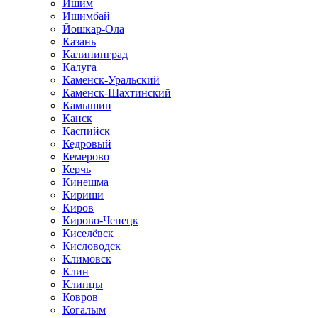
Ишим
Ишимбай
Йошкар-Ола
Казань
Калининград
Калуга
Каменск-Уральский
Каменск-Шахтинский
Камышин
Канск
Каспийск
Кедровый
Кемерово
Керчь
Кинешма
Кириши
Киров
Кирово-Чепецк
Киселёвск
Кисловодск
Климовск
Клин
Клинцы
Ковров
Когалым