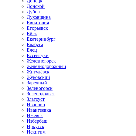
Донецк
Донской
Дубна
Духовщина
Евпатория
Егорьевск
Ейск
Екатеринбург
Елабуга
Елец
Ессентуки
Железногорск
Железнодорожный
Жигулёвск
Жуковский
Заречный
Зеленогорск
Зеленодольск
Златоуст
Иваново
Ивантеевка
Ижевск
Избербаш
Иркутск
Искитим