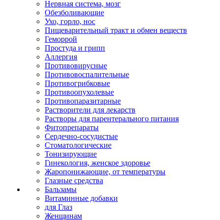
Нервная система, мозг
Обезболивающие
Ухо, горло, нос
Пищеварительный тракт и обмен веществ
Геморрой
Простуда и грипп
Аллергия
Противовирусные
Противовоспалительные
Противогрибковые
Противоопухолевые
Противопаразитарные
Растворители для лекарств
Растворы для парентерального питания
Фитопрепараты
Сердечно-сосудистые
Стоматологические
Тонизирующие
Гинекология, женское здоровье
Жаропонижающие, от температуры
Глазные средства
Бальзамы
Витаминные добавки
для Глаз
Женщинам