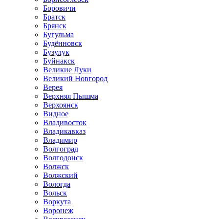
Боровичи
Братск
Брянск
Бугульма
Будённовск
Бузулук
Буйнакск
Великие Луки
Великий Новгород
Верея
Верхняя Пышма
Верхоянск
Видное
Владивосток
Владикавказ
Владимир
Волгоград
Волгодонск
Волжск
Волжский
Вологда
Вольск
Воркута
Воронеж