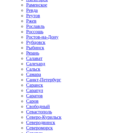
Раменское
Ревда
Реутов
Ржев
Рославль
Россошь
Ростов-на-Дону
Рубцовск
Рыбинск
Рязань
Салават
Салехард
Сальск
Самара
Санкт-Петербург
Саранск
Сарапул
Саратов
Саров
Свободный
Севастополь
Северо-Курильск
Северодвинск
Североморск