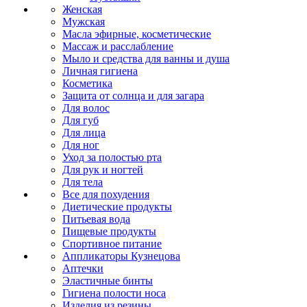
Женская
Мужская
Масла эфирные, косметические
Массаж и расслабление
Мыло и средства для ванны и душа
Личная гигиена
Косметика
Защита от солнца и для загара
Для волос
Для губ
Для лица
Для ног
Уход за полостью рта
Для рук и ногтей
Для тела
Все для похудения
Диетические продукты
Питьевая вода
Пищевые продукты
Спортивное питание
Аппликаторы Кузнецова
Аптечки
Эластичные бинты
Гигиена полости носа
Изделия из резины