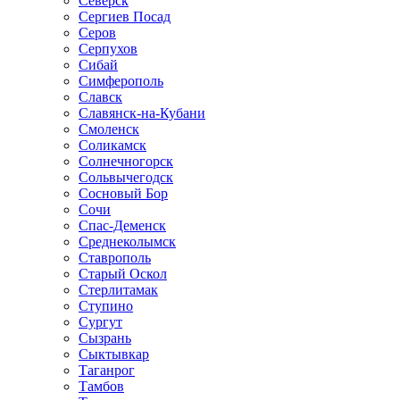
Северск
Сергиев Посад
Серов
Серпухов
Сибай
Симферополь
Славск
Славянск-на-Кубани
Смоленск
Соликамск
Солнечногорск
Сольвычегодск
Сосновый Бор
Сочи
Спас-Деменск
Среднеколымск
Ставрополь
Старый Оскол
Стерлитамак
Ступино
Сургут
Сызрань
Сыктывкар
Таганрог
Тамбов