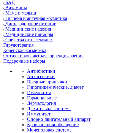
БАД
Витамины
Мама и малыш
Гигиена и аптечная косметика
Диета, здоровое питание
Медицинские изделия
Медицинские приборы
Средства от насекомых
Гирудотерапия
Корейская косметика
Оптика и контактная коррекция зрения
Подарочные наборы
Антибиотики
Антисептики
Вредные привычки
Гипогликемические, диабет
Гомеопатия
Гормональные
Дерматология
Дыхательная система
Иммунитет
Опорно-двигательный аппарат
Кровь и кровообращение
Мочеполовая система