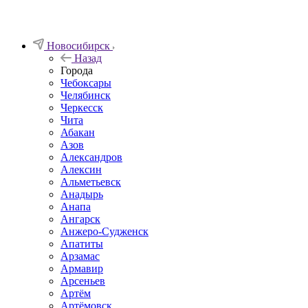
Новосибирск
Назад
Города
Чебоксары
Челябинск
Черкесск
Чита
Абакан
Азов
Александров
Алексин
Альметьевск
Анадырь
Анапа
Ангарск
Анжеро-Судженск
Апатиты
Арзамас
Армавир
Арсеньев
Артём
Артёмовск