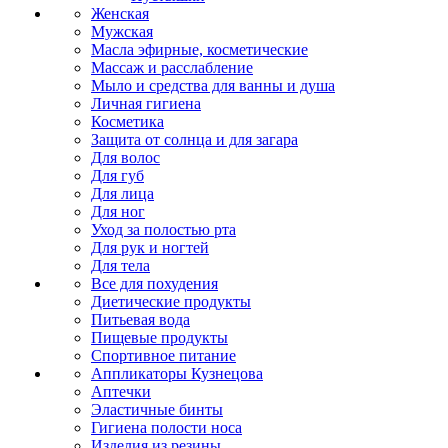
Женская
Мужская
Масла эфирные, косметические
Массаж и расслабление
Мыло и средства для ванны и душа
Личная гигиена
Косметика
Защита от солнца и для загара
Для волос
Для губ
Для лица
Для ног
Уход за полостью рта
Для рук и ногтей
Для тела
Все для похудения
Диетические продукты
Питьевая вода
Пищевые продукты
Спортивное питание
Аппликаторы Кузнецова
Аптечки
Эластичные бинты
Гигиена полости носа
Изделия из резины