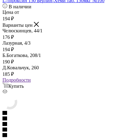
L-тироксин 150 Берлин-Хеми таб. 150мкг №100
В наличии
Цена от
194
₽
Варианты цен
Челюскинцев, 44/1
176
₽
Лазурная, 4/3
194
₽
Б.Богаткова, 208/1
190
₽
Д.Ковальчук, 260
185
₽
Подробности
Купить