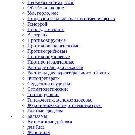
Нервная система, мозг
Обезболивающие
Ухо, горло, нос
Пищеварительный тракт и обмен веществ
Геморрой
Простуда и грипп
Аллергия
Противовирусные
Противовоспалительные
Противогрибковые
Противоопухолевые
Противопаразитарные
Растворители для лекарств
Растворы для парентерального питания
Фитопрепараты
Сердечно-сосудистые
Стоматологические
Тонизирующие
Гинекология, женское здоровье
Жаропонижающие, от температуры
Глазные средства
Бальзамы
Витаминные добавки
для Глаз
Женщинам