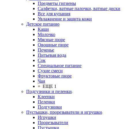
Предметы гигиены
Салфетки, ватные палочки, ватные диски
Все для купания
Увлажнение и защита кожи
Детское питание
Каши
Молочко
Мясные пюре
Овощные пюре
Печенье
Питьевая вода
Сок
Специальное питание
Сухие смеси
Фруктовые пюре
Чаи
+ ЕЩЕ 1
Подгузники и пеленки
Клеенки
Пеленки
Подгузники
Пустышки, прорезыватели и игрушки
Игрушки
Прорезыватели
Пустышки