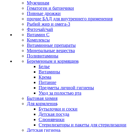
Мужчинам
Гематоген и батончики
Пивные дрожжи
прочие БАД для внутреннего применения
Рыбий жир и омега-3
Фиточай/чай
Витамин С
Комплексы
Витаминные препараты
Минеральные вещества
Поливитамины
Беременным и кормящим
Белье
Витамины
Крема
Питание
Предметы личной гигиены
Уход за полостью рта
Бытовая химия
Для кормления
Бутылочки и соски
Детская посуда
Слюнявчики
Стерилизаторы и пакеты для стерилизации
Детская гигиена