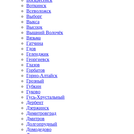
Воскресенск
Воткинск
Всеволожск
Выборг
Выкса
Высоцк
Вышний Волочёк
Вязьма
Гатчина
Гдов
Геленджик
Георгиевск
Глазов
Горбатов
Горно-Алтайск
Грозный
Губкин
Гуково
Гусь-Хрустальный
Дербент
Дзержинск
Димитровград
Дмитров
Долгопрудный
Домодедово