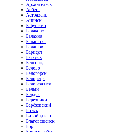
Архангельск
Асбест
Астрахань
Ачинск
Бабушкин
Балаково
Балахна
Балашиха
Балашов
Барнаул
Батайск
Белгород
Белово
Белогорск
Белорецк
Белореченск
Белый
Бердск
Березники
Берёзовский
Бийск
Биробиджан
Благовещенск
Бор
Борисоглебск