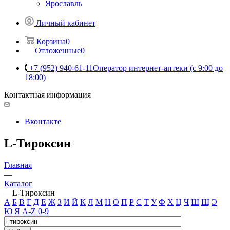
Ярославль
Личный кабинет
Корзина
0
Отложенные
0
+7 (952) 940-61-11
Оператор интернет-аптеки (с 9:00 до
18:00)
Контактная информация
Вконтакте
L-Тироксин
Главная
—
Каталог
—
L-Тироксин
А
Б
В
Г
Д
Е
Ж
З
И
Й
К
Л
М
Н
О
П
Р
С
Т
У
Ф
Х
Ц
Ч
Ш
Щ
Э
Ю
Я
A-Z
0-9