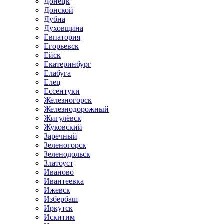
Донецк
Донской
Дубна
Духовщина
Евпатория
Егорьевск
Ейск
Екатеринбург
Елабуга
Елец
Ессентуки
Железногорск
Железнодорожный
Жигулёвск
Жуковский
Заречный
Зеленогорск
Зеленодольск
Златоуст
Иваново
Ивантеевка
Ижевск
Избербаш
Иркутск
Искитим