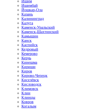
Ишим
Ишимбай
Йошкар-Ола
Казань
Калининград
Калуга
Каменск-Уральский
Каменск-Шахтинский
Камышин
Канск
Каспийск
Кедровый
Кемерово
Керчь
Кинешма
Кириши
Киров
Кирово-Чепецк
Киселёвск
Кисловодск
Климовск
Клин
Клинцы
Ковров
Когалым