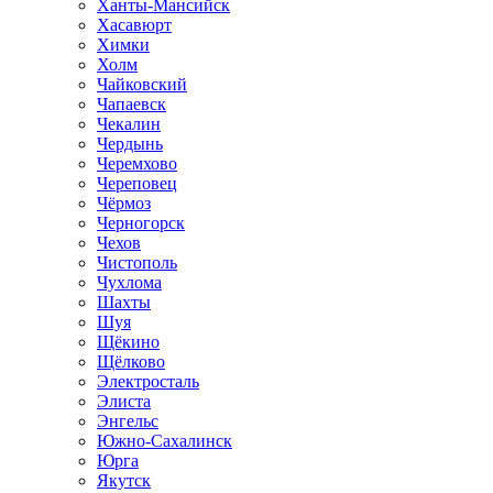
Ханты-Мансийск
Хасавюрт
Химки
Холм
Чайковский
Чапаевск
Чекалин
Чердынь
Черемхово
Череповец
Чёрмоз
Черногорск
Чехов
Чистополь
Чухлома
Шахты
Шуя
Щёкино
Щёлково
Электросталь
Элиста
Энгельс
Южно-Сахалинск
Юрга
Якутск