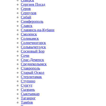
Северск
Сергиев Посад
Серов
Серпухов
Сибай
Симферополь
Славск
Славянск-на-Кубани
Смоленск
Соликамск
Солнечногорск
Сольвычегодск
Сосновый Бор
Сочи
Спас-Деменск
Среднеколымск
Ставрополь
Старый Оскол
Стерлитамак
Ступино
Сургут
Сызрань
Сыктывкар
Таганрог
Тамбов