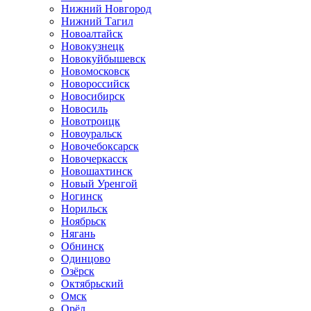
Нижний Новгород
Нижний Тагил
Новоалтайск
Новокузнецк
Новокуйбышевск
Новомосковск
Новороссийск
Новосибирск
Новосиль
Новотроицк
Новоуральск
Новочебоксарск
Новочеркасск
Новошахтинск
Новый Уренгой
Ногинск
Норильск
Ноябрьск
Нягань
Обнинск
Одинцово
Озёрск
Октябрьский
Омск
Орёл