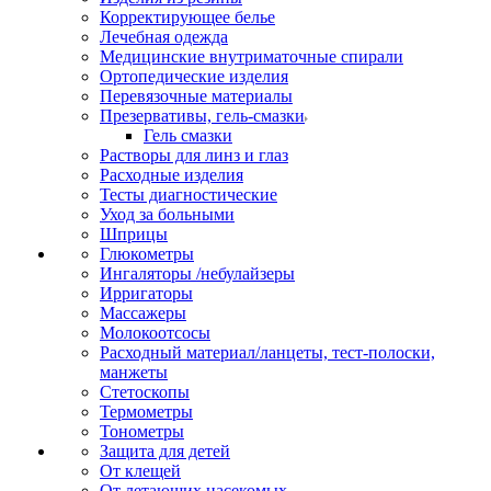
Корректирующее белье
Лечебная одежда
Медицинские внутриматочные спирали
Ортопедические изделия
Перевязочные материалы
Презервативы, гель-смазки
Гель смазки
Растворы для линз и глаз
Расходные изделия
Тесты диагностические
Уход за больными
Шприцы
Глюкометры
Ингаляторы /небулайзеры
Ирригаторы
Массажеры
Молокоотсосы
Расходный материал/ланцеты, тест-полоски,
манжеты
Стетоскопы
Термометры
Тонометры
Защита для детей
От клещей
От летающих насекомых