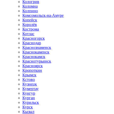
Кологрив
Коломна
Колпино
Комсомольск-на-Амуре
Копейск
Королёв
Кострома
Котлас
Красногорск
Краснодар
Краснознаменск
Краснокаменск
Краснокамск
Краснотурьинск
Красноярск
Кропоткин
Крымск
Кстово
Кузнецк
Кумертау
Кунгур
Курган
Курильск
Курск
Кызыл