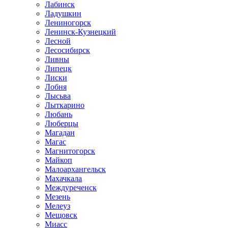
Лабинск
Ладушкин
Лениногорск
Ленинск-Кузнецкий
Лесной
Лесосибирск
Ливны
Липецк
Лиски
Лобня
Лысьва
Лыткарино
Любань
Люберцы
Магадан
Магас
Магнитогорск
Майкоп
Малоархангельск
Махачкала
Междуреченск
Мезень
Мелеуз
Мещовск
Миасс