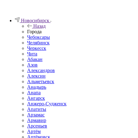
Новосибирск
Назад
Города
Чебоксары
Челябинск
Черкесск
Чита
Абакан
Азов
Александров
Алексин
Альметьевск
Анадырь
Анапа
Ангарск
Анжеро-Судженск
Апатиты
Арзамас
Армавир
Арсеньев
Артём
Артёмовск