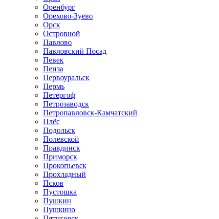
Оренбург
Орехово-Зуево
Орск
Островной
Павлово
Павловский Посад
Певек
Пенза
Первоуральск
Пермь
Петергоф
Петрозаводск
Петропавловск-Камчатский
Плёс
Подольск
Полевской
Правдинск
Приморск
Прокопьевск
Прохладный
Псков
Пустошка
Пушкин
Пушкино
Пятигорск