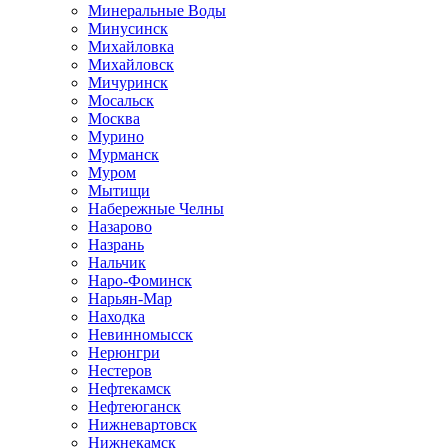
Минеральные Воды
Минусинск
Михайловка
Михайловск
Мичуринск
Мосальск
Москва
Мурино
Мурманск
Муром
Мытищи
Набережные Челны
Назарово
Назрань
Нальчик
Наро-Фоминск
Нарьян-Мар
Находка
Невинномысск
Нерюнгри
Нестеров
Нефтекамск
Нефтеюганск
Нижневартовск
Нижнекамск