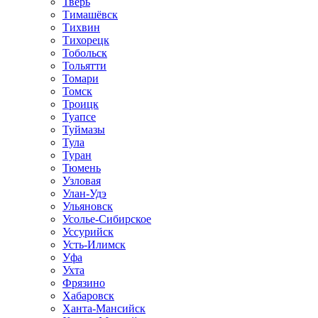
Тверь
Тимашёвск
Тихвин
Тихорецк
Тобольск
Тольятти
Томари
Томск
Троицк
Туапсе
Туймазы
Тула
Туран
Тюмень
Узловая
Улан-Удэ
Ульяновск
Усолье-Сибирское
Уссурийск
Усть-Илимск
Уфа
Ухта
Фрязино
Хабаровск
Ханта-Мансийск