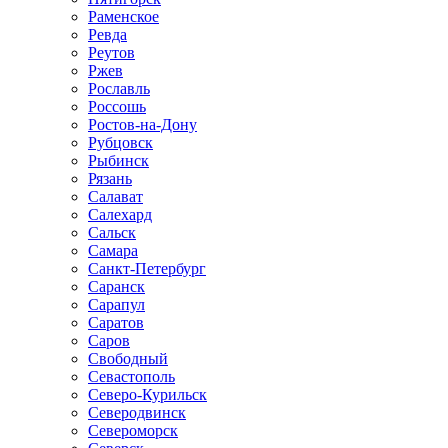
Раменское
Ревда
Реутов
Ржев
Рославль
Россошь
Ростов-на-Дону
Рубцовск
Рыбинск
Рязань
Салават
Салехард
Сальск
Самара
Санкт-Петербург
Саранск
Сарапул
Саратов
Саров
Свободный
Севастополь
Северо-Курильск
Северодвинск
Североморск