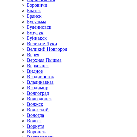
Боровичи
Братск
Брянск
Бугульма
Будённовск
Бузулук
Буйнакск
Великие Луки
Великий Новгород
Верея
Верхняя Пышма
Верхоянск
Видное
Владивосток
Владикавказ
Владимир
Волгоград
Волгодонск
Волжск
Волжский
Вологда
Вольск
Воркута
Воронеж