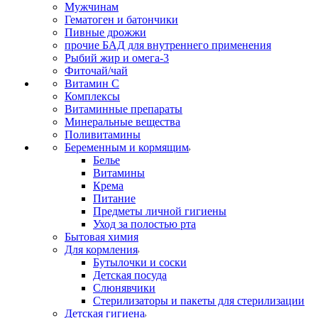
Мужчинам
Гематоген и батончики
Пивные дрожжи
прочие БАД для внутреннего применения
Рыбий жир и омега-3
Фиточай/чай
Витамин С
Комплексы
Витаминные препараты
Минеральные вещества
Поливитамины
Беременным и кормящим
Белье
Витамины
Крема
Питание
Предметы личной гигиены
Уход за полостью рта
Бытовая химия
Для кормления
Бутылочки и соски
Детская посуда
Слюнявчики
Стерилизаторы и пакеты для стерилизации
Детская гигиена