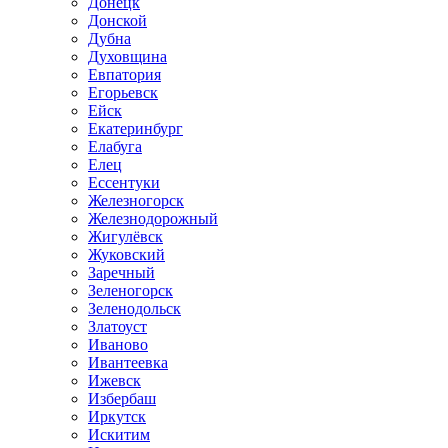
Донецк
Донской
Дубна
Духовщина
Евпатория
Егорьевск
Ейск
Екатеринбург
Елабуга
Елец
Ессентуки
Железногорск
Железнодорожный
Жигулёвск
Жуковский
Заречный
Зеленогорск
Зеленодольск
Златоуст
Иваново
Ивантеевка
Ижевск
Избербаш
Иркутск
Искитим