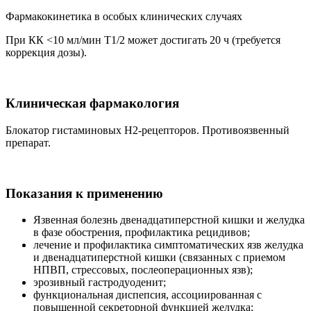
Фармакокинетика в особых клинических случаях
При КК <10 мл/мин T1/2 может достигать 20 ч (требуется
коррекция дозы).
Клиническая фармакология
Блокатор гистаминовых Н2-рецепторов. Противоязвенный
препарат.
Показания к применению
Язвенная болезнь двенадцатиперстной кишки и желудка
в фазе обострения, профилактика рецидивов;
лечение и профилактика симптоматических язв желудка
и двенадцатиперстной кишки (связанных с приемом
НПВП, стрессовых, послеоперационных язв);
эрозивный гастродуоденит;
функциональная диспепсия, ассоциированная с
повышенной секреторной функцией желудка;