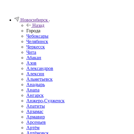
Новосибирск
Назад
Города
Чебоксары
Челябинск
Черкесск
Чита
Абакан
Азов
Александров
Алексин
Альметьевск
Анадырь
Анапа
Ангарск
Анжеро-Судженск
Апатиты
Арзамас
Армавир
Арсеньев
Артём
Артёмовск