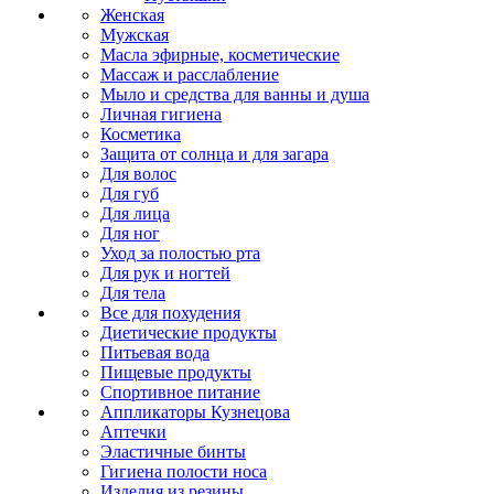
Женская
Мужская
Масла эфирные, косметические
Массаж и расслабление
Мыло и средства для ванны и душа
Личная гигиена
Косметика
Защита от солнца и для загара
Для волос
Для губ
Для лица
Для ног
Уход за полостью рта
Для рук и ногтей
Для тела
Все для похудения
Диетические продукты
Питьевая вода
Пищевые продукты
Спортивное питание
Аппликаторы Кузнецова
Аптечки
Эластичные бинты
Гигиена полости носа
Изделия из резины