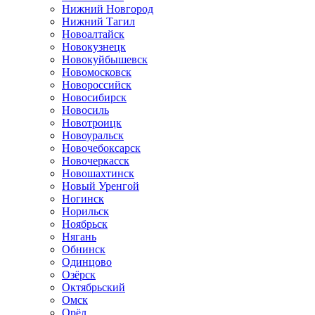
Нижний Новгород
Нижний Тагил
Новоалтайск
Новокузнецк
Новокуйбышевск
Новомосковск
Новороссийск
Новосибирск
Новосиль
Новотроицк
Новоуральск
Новочебоксарск
Новочеркасск
Новошахтинск
Новый Уренгой
Ногинск
Норильск
Ноябрьск
Нягань
Обнинск
Одинцово
Озёрск
Октябрьский
Омск
Орёл