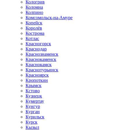
Кологрив
Коломна
Колпино
Комсомольск-на-Амуре
Копейск
Королёв
Кострома
Котлас
Красногорск
Краснодар
Краснознаменск
Краснокаменск
Краснокамск
Краснотурьинск
Красноярск
Кропоткин
Крымск
Кстово
Кузнецк
Кумертау
Кунгур
Курган
Курильск
Курск
Кызыл