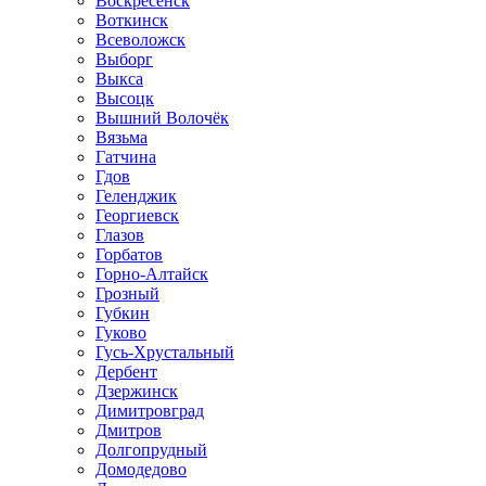
Воскресенск
Воткинск
Всеволожск
Выборг
Выкса
Высоцк
Вышний Волочёк
Вязьма
Гатчина
Гдов
Геленджик
Георгиевск
Глазов
Горбатов
Горно-Алтайск
Грозный
Губкин
Гуково
Гусь-Хрустальный
Дербент
Дзержинск
Димитровград
Дмитров
Долгопрудный
Домодедово