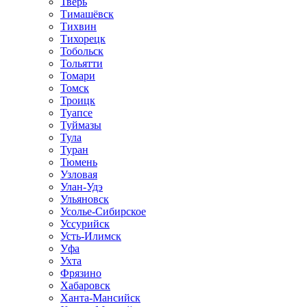
Тверь
Тимашёвск
Тихвин
Тихорецк
Тобольск
Тольятти
Томари
Томск
Троицк
Туапсе
Туймазы
Тула
Туран
Тюмень
Узловая
Улан-Удэ
Ульяновск
Усолье-Сибирское
Уссурийск
Усть-Илимск
Уфа
Ухта
Фрязино
Хабаровск
Ханта-Мансийск