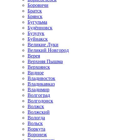
Боровичи
Братск
Брянск
Бугульма
Будённовск
Бузулук
Буйнакск
Великие Луки
Великий Новгород
Верея
Верхняя Пышма
Верхоянск
Видное
Владивосток
Владикавказ
Владимир
Волгоград
Волгодонск
Волжск
Волжский
Вологда
Вольск
Воркута
Воронеж