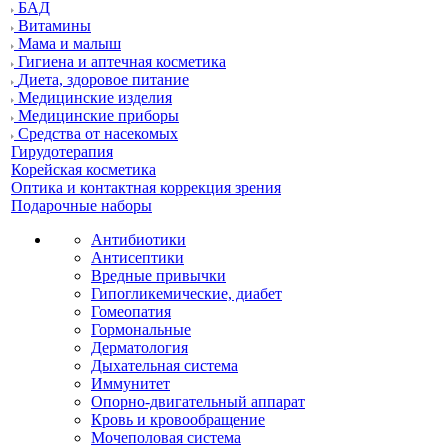
БАД
Витамины
Мама и малыш
Гигиена и аптечная косметика
Диета, здоровое питание
Медицинские изделия
Медицинские приборы
Средства от насекомых
Гирудотерапия
Корейская косметика
Оптика и контактная коррекция зрения
Подарочные наборы
Антибиотики
Антисептики
Вредные привычки
Гипогликемические, диабет
Гомеопатия
Гормональные
Дерматология
Дыхательная система
Иммунитет
Опорно-двигательный аппарат
Кровь и кровообращение
Мочеполовая система