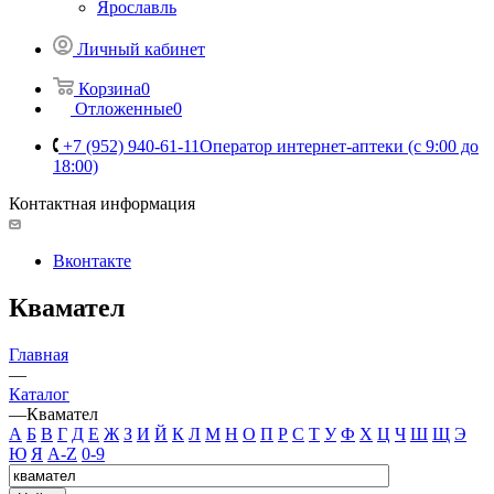
Ярославль
Личный кабинет
Корзина
0
Отложенные
0
+7 (952) 940-61-11
Оператор интернет-аптеки (с 9:00 до
18:00)
Контактная информация
Вконтакте
Квамател
Главная
—
Каталог
—
Квамател
А
Б
В
Г
Д
Е
Ж
З
И
Й
К
Л
М
Н
О
П
Р
С
Т
У
Ф
Х
Ц
Ч
Ш
Щ
Э
Ю
Я
A-Z
0-9