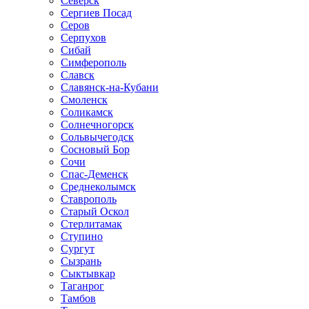
Северск
Сергиев Посад
Серов
Серпухов
Сибай
Симферополь
Славск
Славянск-на-Кубани
Смоленск
Соликамск
Солнечногорск
Сольвычегодск
Сосновый Бор
Сочи
Спас-Деменск
Среднеколымск
Ставрополь
Старый Оскол
Стерлитамак
Ступино
Сургут
Сызрань
Сыктывкар
Таганрог
Тамбов