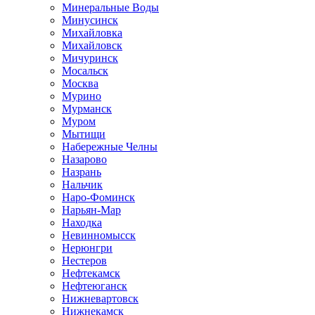
Минеральные Воды
Минусинск
Михайловка
Михайловск
Мичуринск
Мосальск
Москва
Мурино
Мурманск
Муром
Мытищи
Набережные Челны
Назарово
Назрань
Нальчик
Наро-Фоминск
Нарьян-Мар
Находка
Невинномысск
Нерюнгри
Нестеров
Нефтекамск
Нефтеюганск
Нижневартовск
Нижнекамск