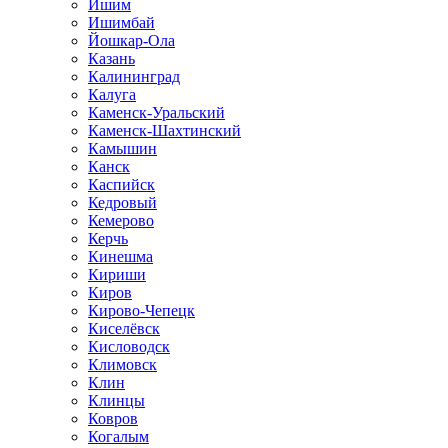
Ишим
Ишимбай
Йошкар-Ола
Казань
Калининград
Калуга
Каменск-Уральский
Каменск-Шахтинский
Камышин
Канск
Каспийск
Кедровый
Кемерово
Керчь
Кинешма
Кириши
Киров
Кирово-Чепецк
Киселёвск
Кисловодск
Климовск
Клин
Клинцы
Ковров
Когалым