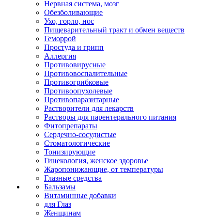
Нервная система, мозг
Обезболивающие
Ухо, горло, нос
Пищеварительный тракт и обмен веществ
Геморрой
Простуда и грипп
Аллергия
Противовирусные
Противовоспалительные
Противогрибковые
Противоопухолевые
Противопаразитарные
Растворители для лекарств
Растворы для парентерального питания
Фитопрепараты
Сердечно-сосудистые
Стоматологические
Тонизирующие
Гинекология, женское здоровье
Жаропонижающие, от температуры
Глазные средства
Бальзамы
Витаминные добавки
для Глаз
Женщинам