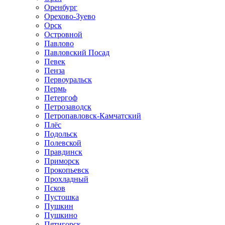
Оренбург
Орехово-Зуево
Орск
Островной
Павлово
Павловский Посад
Певек
Пенза
Первоуральск
Пермь
Петергоф
Петрозаводск
Петропавловск-Камчатский
Плёс
Подольск
Полевской
Правдинск
Приморск
Прокопьевск
Прохладный
Псков
Пустошка
Пушкин
Пушкино
Пятигорск