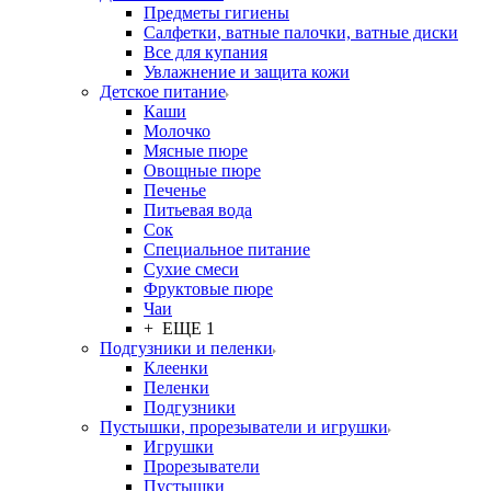
Предметы гигиены
Салфетки, ватные палочки, ватные диски
Все для купания
Увлажнение и защита кожи
Детское питание
Каши
Молочко
Мясные пюре
Овощные пюре
Печенье
Питьевая вода
Сок
Специальное питание
Сухие смеси
Фруктовые пюре
Чаи
+ ЕЩЕ 1
Подгузники и пеленки
Клеенки
Пеленки
Подгузники
Пустышки, прорезыватели и игрушки
Игрушки
Прорезыватели
Пустышки