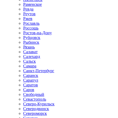
Раменское
Ревда
Реутов
Ржев
Рославль
Россошь
Ростов-на-Дону
Рубцовск
Рыбинск
Рязань
Салават
Салехард
Сальск
Самара
Санкт-Петербург
Саранск
Сарапул
Саратов
Саров
Свободный
Севастополь
Северо-Курильск
Северодвинск
Североморск