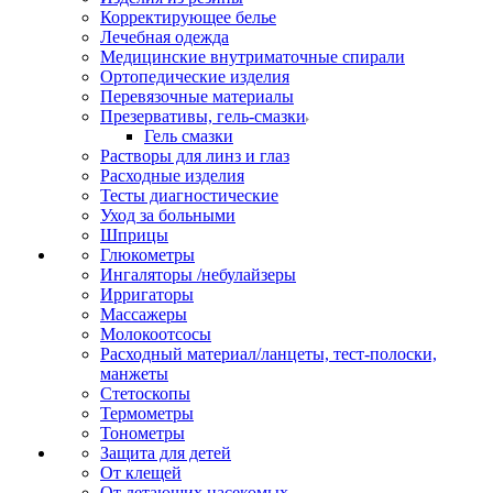
Корректирующее белье
Лечебная одежда
Медицинские внутриматочные спирали
Ортопедические изделия
Перевязочные материалы
Презервативы, гель-смазки
Гель смазки
Растворы для линз и глаз
Расходные изделия
Тесты диагностические
Уход за больными
Шприцы
Глюкометры
Ингаляторы /небулайзеры
Ирригаторы
Массажеры
Молокоотсосы
Расходный материал/ланцеты, тест-полоски,
манжеты
Стетоскопы
Термометры
Тонометры
Защита для детей
От клещей
От летающих насекомых