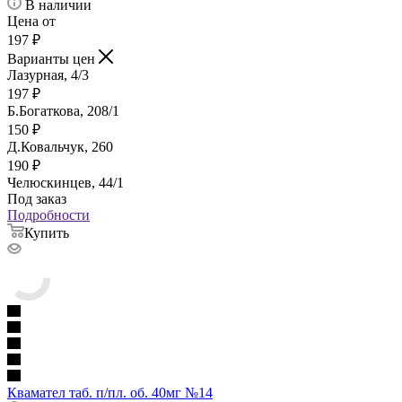
В наличии
Цена от
197
₽
Варианты цен
Лазурная, 4/3
197
₽
Б.Богаткова, 208/1
150
₽
Д.Ковальчук, 260
190
₽
Челюскинцев, 44/1
Под заказ
Подробности
Купить
Квамател таб. п/пл. об. 40мг №14