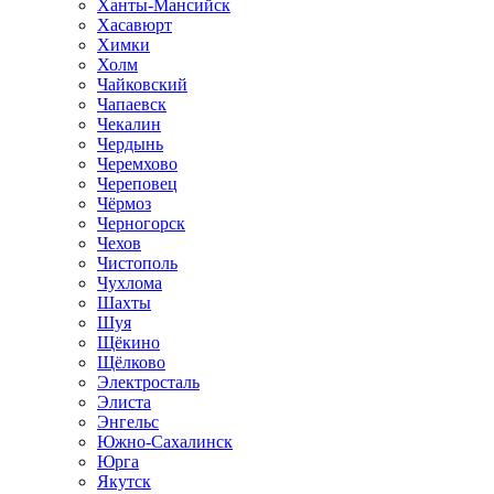
Ханты-Мансийск
Хасавюрт
Химки
Холм
Чайковский
Чапаевск
Чекалин
Чердынь
Черемхово
Череповец
Чёрмоз
Черногорск
Чехов
Чистополь
Чухлома
Шахты
Шуя
Щёкино
Щёлково
Электросталь
Элиста
Энгельс
Южно-Сахалинск
Юрга
Якутск