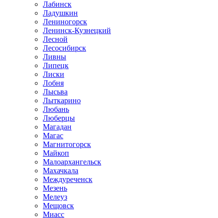
Лабинск
Ладушкин
Лениногорск
Ленинск-Кузнецкий
Лесной
Лесосибирск
Ливны
Липецк
Лиски
Лобня
Лысьва
Лыткарино
Любань
Люберцы
Магадан
Магас
Магнитогорск
Майкоп
Малоархангельск
Махачкала
Междуреченск
Мезень
Мелеуз
Мещовск
Миасс