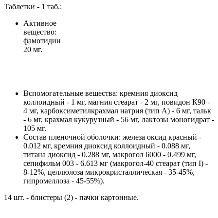
Таблетки - 1 таб.:
Активное
вещество:
фамотидин
20 мг.
Вспомогательные вещества: кремния диоксид
коллоидный - 1 мг, магния стеарат - 2 мг, повидон К90 -
4 мг, карбоксиметилкрахмал натрия (тип А) - 6 мг, тальк
- 6 мг, крахмал кукурузный - 56 мг, лактозы моногидрат -
105 мг.
Состав пленочной оболочки: железа оксид красный -
0.012 мг, кремния диоксид коллоидный - 0.088 мг,
титана диоксид - 0.288 мг, макрогол 6000 - 0.499 мг,
сепифильм 003 - 6.613 мг (макрогол-40 стеарат (тип I) -
8-12%, целлюлоза микрокристаллическая - 35-45%,
гипромеллоза - 45-55%).
14 шт. - блистеры (2) - пачки картонные.