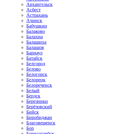
Архангельск
Асбест
Астрахань
Ачинск
Бабушкин
Балаково
Балахна
Балашиха
Балашов
Барнаул
Батайск
Белгород
Белово
Белогорск
Белорецк
Белореченск
Белый
Бердск
Березники
Берёзовский
Бийск
Биробиджан
Благовещенск
Бор
Борисоглебск