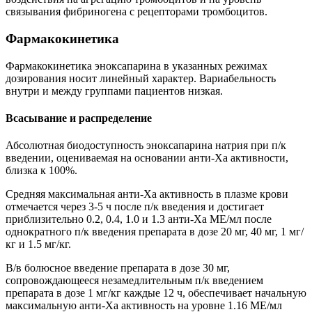
связывания фибриногена с рецепторами тромбоцитов.
Фармакокинетика
Фармакокинетика эноксапарина в указанных режимах
дозирования носит линейный характер. Вариабельность
внутри и между группами пациентов низкая.
Всасывание и распределение
Абсолютная биодоступность эноксапарина натрия при п/к
введении, оцениваемая на основании анти-Ха активности,
близка к 100%.
Средняя максимальная анти-Ха активность в плазме крови
отмечается через 3-5 ч после п/к введения и достигает
приблизительно 0.2, 0.4, 1.0 и 1.3 анти-Ха МЕ/мл после
однократного п/к введения препарата в дозе 20 мг, 40 мг, 1 мг/
кг и 1.5 мг/кг.
В/в болюсное введение препарата в дозе 30 мг,
сопровождающееся незамедлительным п/к введением
препарата в дозе 1 мг/кг каждые 12 ч, обеспечивает начальную
максимальную анти-Ха активность на уровне 1.16 МЕ/мл