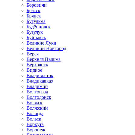
Боровичи
Братск
Брянск
Бугульма
Будённовск
Бузулук
Буйнакск
Великие Луки
Великий Новгород
Верея
Верхняя Пышма
Верхоянск
Видное
Владивосток
Владикавказ
Владимир
Волгоград
Волгодонск
Волжск
Волжский
Вологда
Вольск
Воркута
Воронеж