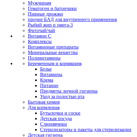
Мужчинам
Гематоген и батончики
Пивные дрожжи
прочие БАД для внутреннего применения
Рыбий жир и омега-3
Фиточай/чай
Витамин С
Комплексы
Витаминные препараты
Минеральные вещества
Поливитамины
Беременным и кормящим
Белье
Витамины
Крема
Питание
Предметы личной гигиены
Уход за полостью рта
Бытовая химия
Для кормления
Бутылочки и соски
Детская посуда
Слюнявчики
Стерилизаторы и пакеты для стерилизации
Детская гигиена