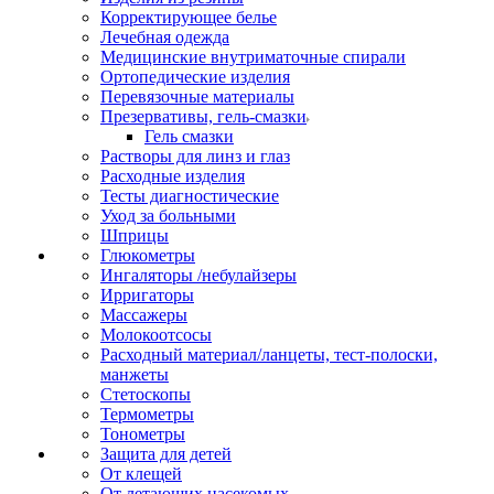
Корректирующее белье
Лечебная одежда
Медицинские внутриматочные спирали
Ортопедические изделия
Перевязочные материалы
Презервативы, гель-смазки
Гель смазки
Растворы для линз и глаз
Расходные изделия
Тесты диагностические
Уход за больными
Шприцы
Глюкометры
Ингаляторы /небулайзеры
Ирригаторы
Массажеры
Молокоотсосы
Расходный материал/ланцеты, тест-полоски,
манжеты
Стетоскопы
Термометры
Тонометры
Защита для детей
От клещей
От летающих насекомых