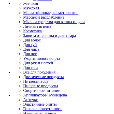
Женская
Мужская
Масла эфирные, косметические
Массаж и расслабление
Мыло и средства для ванны и душа
Личная гигиена
Косметика
Защита от солнца и для загара
Для волос
Для губ
Для лица
Для ног
Уход за полостью рта
Для рук и ногтей
Для тела
Все для похудения
Диетические продукты
Питьевая вода
Пищевые продукты
Спортивное питание
Аппликаторы Кузнецова
Аптечки
Эластичные бинты
Гигиена полости носа
Изделия из резины