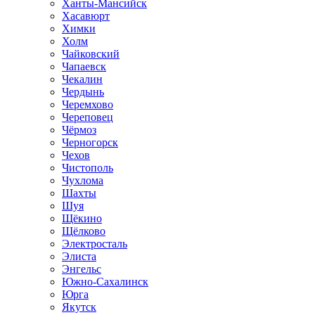
Ханты-Мансийск
Хасавюрт
Химки
Холм
Чайковский
Чапаевск
Чекалин
Чердынь
Черемхово
Череповец
Чёрмоз
Черногорск
Чехов
Чистополь
Чухлома
Шахты
Шуя
Щёкино
Щёлково
Электросталь
Элиста
Энгельс
Южно-Сахалинск
Юрга
Якутск