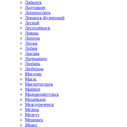
Лабинск
Ладушкин
Лениногорск
Ленинск-Кузнецкий
Лесной
Лесосибирск
Ливны
Липецк
Лиски
Лобня
Лысьва
Лыткарино
Любань
Люберцы
Магадан
Магас
Магнитогорск
Майкоп
Малоархангельск
Махачкала
Междуреченск
Мезень
Мелеуз
Мещовск
Миасс