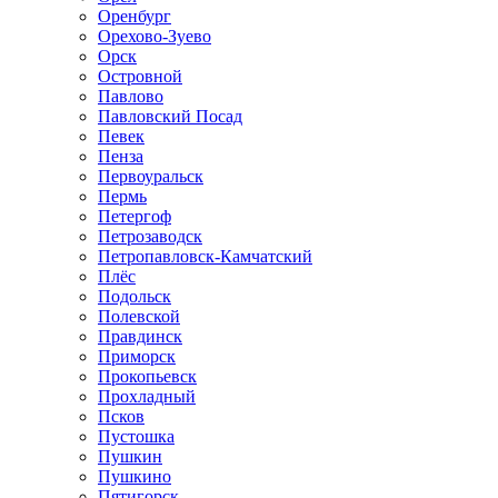
Оренбург
Орехово-Зуево
Орск
Островной
Павлово
Павловский Посад
Певек
Пенза
Первоуральск
Пермь
Петергоф
Петрозаводск
Петропавловск-Камчатский
Плёс
Подольск
Полевской
Правдинск
Приморск
Прокопьевск
Прохладный
Псков
Пустошка
Пушкин
Пушкино
Пятигорск