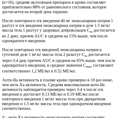
(n=16), средняя экспозиция препарата в крови составляет
приблизительно 88% от равновесного состояния, которое
достигается на второй день терапии.
После повторного п/к введения 40 мг эноксапарина натрия 1
раз/сут и п/к введения эноксапарина натрия в дозе 1.5 мг/кг
массы тела 1 раз/сут у здоровых добровольцев C
достигается
ss
ко 2 дню, причем AUC в среднем на 15% выше, чем после
однократного введения.
После повторных п/к введений эноксапарина натрия в
суточной дозе 1 мг/кг массы тела 2 раза/сут C
достигается
ss
через 3-4 дня, причем AUC в среднем на 65% выше, чем после
однократного введения, и средние значения C
составляют
max
соответственно 1.2 МЕ/мл и 0.52 МЕ/мл.
Анти-IIa активность в плазме крови примерно в 10 раз ниже,
чем анти-Xа активность. Средняя максимальная анти-IIа
активность наблюдается примерно через 3-4 ч после п/к
введения и достигает 0.13 МЕ/мл и 0.19 МЕ/мл после
повторного введения 1 мг/кг массы тела при двукратном
введении и 1.5 мг/кг массы тела при однократном введении
соответственно.
V
анти-Ха активности эноксапарина натрия составляет