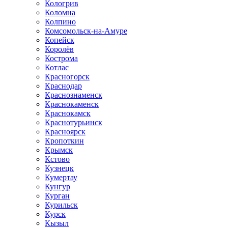
Кологрив
Коломна
Колпино
Комсомольск-на-Амуре
Копейск
Королёв
Кострома
Котлас
Красногорск
Краснодар
Краснознаменск
Краснокаменск
Краснокамск
Краснотурьинск
Красноярск
Кропоткин
Крымск
Кстово
Кузнецк
Кумертау
Кунгур
Курган
Курильск
Курск
Кызыл