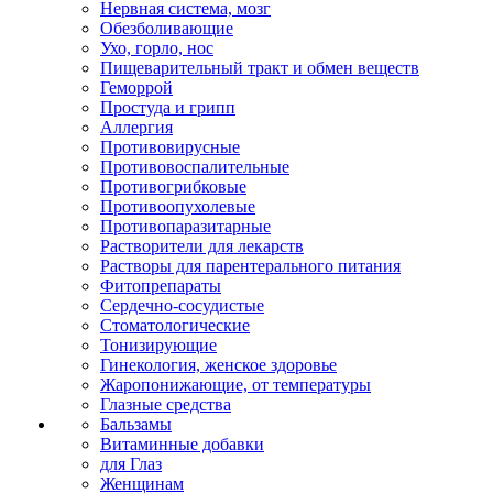
Нервная система, мозг
Обезболивающие
Ухо, горло, нос
Пищеварительный тракт и обмен веществ
Геморрой
Простуда и грипп
Аллергия
Противовирусные
Противовоспалительные
Противогрибковые
Противоопухолевые
Противопаразитарные
Растворители для лекарств
Растворы для парентерального питания
Фитопрепараты
Сердечно-сосудистые
Стоматологические
Тонизирующие
Гинекология, женское здоровье
Жаропонижающие, от температуры
Глазные средства
Бальзамы
Витаминные добавки
для Глаз
Женщинам