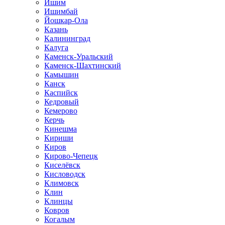
Ишим
Ишимбай
Йошкар-Ола
Казань
Калининград
Калуга
Каменск-Уральский
Каменск-Шахтинский
Камышин
Канск
Каспийск
Кедровый
Кемерово
Керчь
Кинешма
Кириши
Киров
Кирово-Чепецк
Киселёвск
Кисловодск
Климовск
Клин
Клинцы
Ковров
Когалым