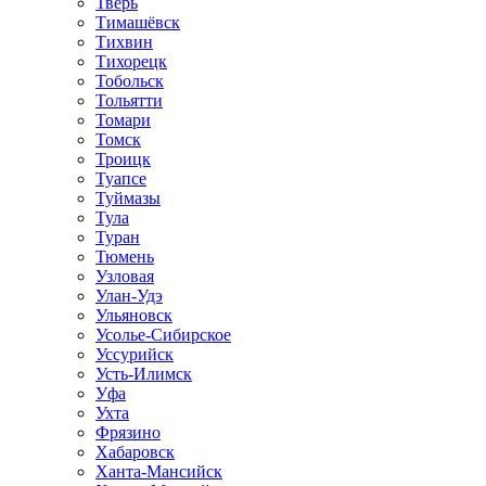
Тверь
Тимашёвск
Тихвин
Тихорецк
Тобольск
Тольятти
Томари
Томск
Троицк
Туапсе
Туймазы
Тула
Туран
Тюмень
Узловая
Улан-Удэ
Ульяновск
Усолье-Сибирское
Уссурийск
Усть-Илимск
Уфа
Ухта
Фрязино
Хабаровск
Ханта-Мансийск