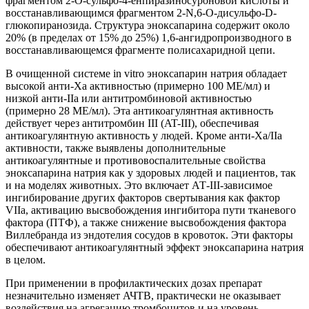
фрагментом 2-O-сульфо-4-енпиразиносуроновой кислоты и
восстанавливающимся фрагментом 2-N,6-O-дисульфо-D-
глюкопиранозида. Структура эноксапарина содержит около
20% (в пределах от 15% до 25%) 1,6-ангидропроизводного в
восстанавливающемся фрагменте полисахаридной цепи.
В очищенной системе in vitro эноксапарин натрия обладает
высокой анти-Ха активностью (примерно 100 МЕ/мл) и
низкой анти-IIа или антитромбиновой активностью
(примерно 28 МЕ/мл). Эта антикоагулянтная активность
действует через антитромбин III (AT-III), обеспечивая
антикоагулянтную активность у людей. Кроме анти-Ха/IIа
активности, также выявлены дополнительные
антикоагулянтные и противовоспалительные свойства
эноксапарина натрия как у здоровых людей и пациентов, так
и на моделях животных. Это включает АТ-III-зависимое
ингибирование других факторов свертывания как фактор
VIIa, активацию высвобождения ингибитора пути тканевого
фактора (ПТФ), а также снижение высвобождения фактора
Виллебранда из эндотелия сосудов в кровоток. Эти факторы
обеспечивают антикоагулянтный эффект эноксапарина натрия
в целом.
При применении в профилактических дозах препарат
незначительно изменяет АЧТВ, практически не оказывает
воздействия на агрегацию тромбоцитов и на уровень