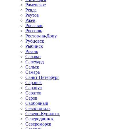
Раменское
Ревда
Реутов
Ржев
Рославль
Россошь
Ростов-на-Дону
Рубцовск
Рыбинск
Рязань
Салават
Салехард
Сальск
Самара
Санкт-Петербург
Саранск
Сарапул
Саратов
Саров
Свободный
Севастополь
Северо-Курильск
Северодвинск
Североморск