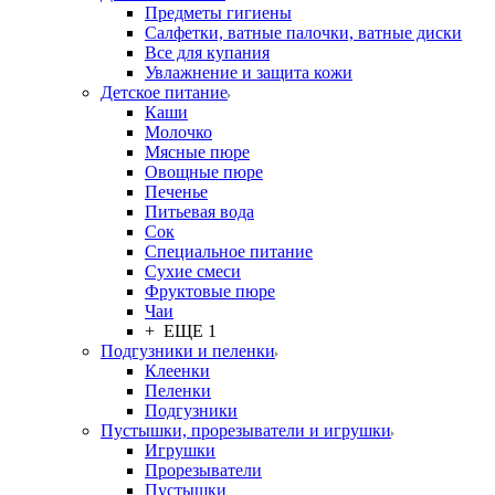
Предметы гигиены
Салфетки, ватные палочки, ватные диски
Все для купания
Увлажнение и защита кожи
Детское питание
Каши
Молочко
Мясные пюре
Овощные пюре
Печенье
Питьевая вода
Сок
Специальное питание
Сухие смеси
Фруктовые пюре
Чаи
+ ЕЩЕ 1
Подгузники и пеленки
Клеенки
Пеленки
Подгузники
Пустышки, прорезыватели и игрушки
Игрушки
Прорезыватели
Пустышки