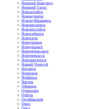
Нижний Новгород
Нижний Тагил
Новоалтайск
Новокузнецк
Новокуйбышевск
Новомосковск
Новороссийск
Новосибирск
Новосиль
Новотроицк
Новоуральск
Новочебоксарск
Новочеркасск
Новошахтинск
Новый Уренгой
Ногинск
Норильск
Ноябрьск
Нягань
Обнинск
Одинцово
Озёрск
Октябрьский
Омск
Орёл