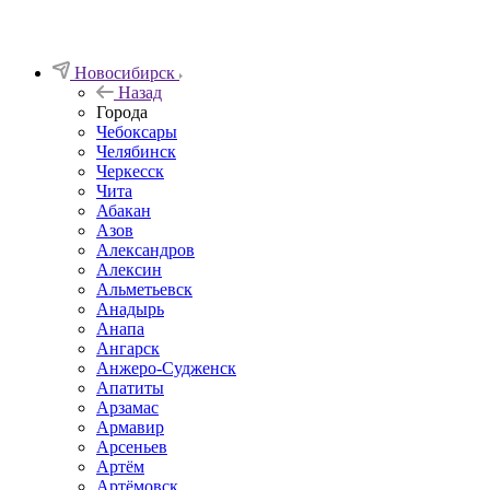
Новосибирск
Назад
Города
Чебоксары
Челябинск
Черкесск
Чита
Абакан
Азов
Александров
Алексин
Альметьевск
Анадырь
Анапа
Ангарск
Анжеро-Судженск
Апатиты
Арзамас
Армавир
Арсеньев
Артём
Артёмовск