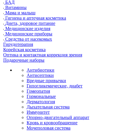
БАД
Витамины
Мама и малыш
Гигиена и аптечная косметика
Диета, здоровое питание
Медицинские изделия
Медицинские приборы
Средства от насекомых
Гирудотерапия
Корейская косметика
Оптика и контактная коррекция зрения
Подарочные наборы
Антибиотики
Антисептики
Вредные привычки
Гипогликемические, диабет
Гомеопатия
Гормональные
Дерматология
Дыхательная система
Иммунитет
Опорно-двигательный аппарат
Кровь и кровообращение
Мочеполовая система