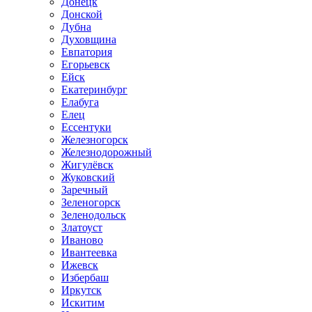
Донецк
Донской
Дубна
Духовщина
Евпатория
Егорьевск
Ейск
Екатеринбург
Елабуга
Елец
Ессентуки
Железногорск
Железнодорожный
Жигулёвск
Жуковский
Заречный
Зеленогорск
Зеленодольск
Златоуст
Иваново
Ивантеевка
Ижевск
Избербаш
Иркутск
Искитим