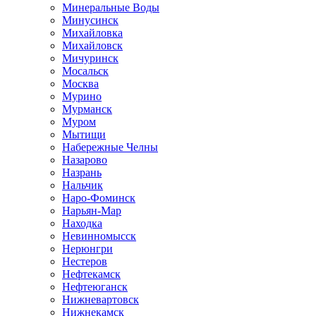
Минеральные Воды
Минусинск
Михайловка
Михайловск
Мичуринск
Мосальск
Москва
Мурино
Мурманск
Муром
Мытищи
Набережные Челны
Назарово
Назрань
Нальчик
Наро-Фоминск
Нарьян-Мар
Находка
Невинномысск
Нерюнгри
Нестеров
Нефтекамск
Нефтеюганск
Нижневартовск
Нижнекамск