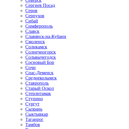
Северск
Сергиев Посад
Серов
Серпухов
Сибай
Симферополь
Славск
Славянск-на-Кубани
Смоленск
Соликамск
Солнечногорск
Сольвычегодск
Сосновый Бор
Сочи
Спас-Деменск
Среднеколымск
Ставрополь
Старый Оскол
Стерлитамак
Ступино
Сургут
Сызрань
Сыктывкар
Таганрог
Тамбов