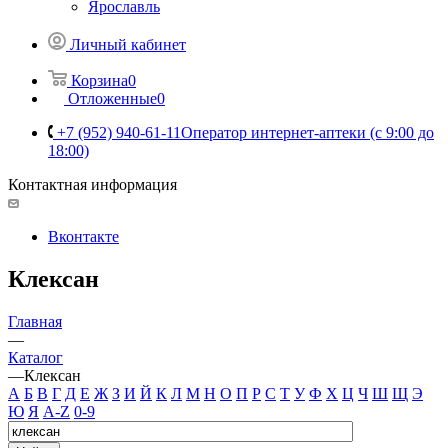
Ярославль
Личный кабинет
Корзина
0
Отложенные
0
+7 (952) 940-61-11
Оператор интернет-аптеки (с 9:00 до
18:00)
Контактная информация
Вконтакте
Клексан
Главная
—
Каталог
—
Клексан
А
Б
В
Г
Д
Е
Ж
З
И
Й
К
Л
М
Н
О
П
Р
С
Т
У
Ф
Х
Ц
Ч
Ш
Щ
Э
Ю
Я
A-Z
0-9