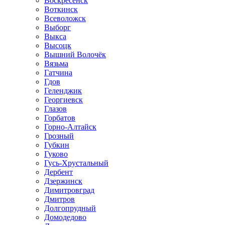
Воскресенск
Воткинск
Всеволожск
Выборг
Выкса
Высоцк
Вышний Волочёк
Вязьма
Гатчина
Гдов
Геленджик
Георгиевск
Глазов
Горбатов
Горно-Алтайск
Грозный
Губкин
Гуково
Гусь-Хрустальный
Дербент
Дзержинск
Димитровград
Дмитров
Долгопрудный
Домодедово