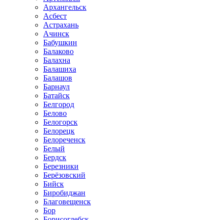
Архангельск
Асбест
Астрахань
Ачинск
Бабушкин
Балаково
Балахна
Балашиха
Балашов
Барнаул
Батайск
Белгород
Белово
Белогорск
Белорецк
Белореченск
Белый
Бердск
Березники
Берёзовский
Бийск
Биробиджан
Благовещенск
Бор
Борисоглебск