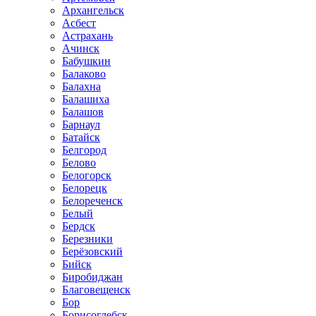
Архангельск
Асбест
Астрахань
Ачинск
Бабушкин
Балаково
Балахна
Балашиха
Балашов
Барнаул
Батайск
Белгород
Белово
Белогорск
Белорецк
Белореченск
Белый
Бердск
Березники
Берёзовский
Бийск
Биробиджан
Благовещенск
Бор
Борисоглебск