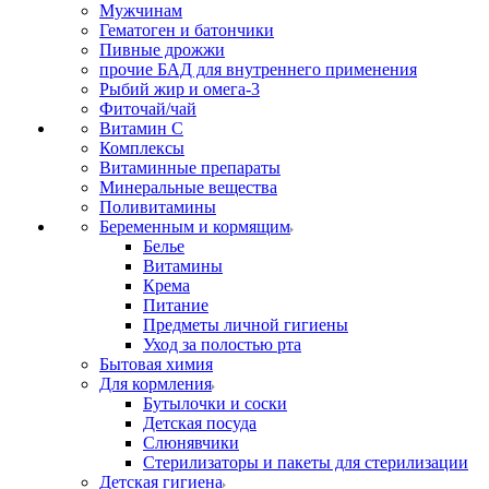
Мужчинам
Гематоген и батончики
Пивные дрожжи
прочие БАД для внутреннего применения
Рыбий жир и омега-3
Фиточай/чай
Витамин С
Комплексы
Витаминные препараты
Минеральные вещества
Поливитамины
Беременным и кормящим
Белье
Витамины
Крема
Питание
Предметы личной гигиены
Уход за полостью рта
Бытовая химия
Для кормления
Бутылочки и соски
Детская посуда
Слюнявчики
Стерилизаторы и пакеты для стерилизации
Детская гигиена