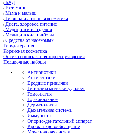
БАД
Витамины
Мама и малыш
Гигиена и аптечная косметика
Диета, здоровое питание
Медицинские изделия
Медицинские приборы
Средства от насекомых
Гирудотерапия
Корейская косметика
Оптика и контактная коррекция зрения
Подарочные наборы
Антибиотики
Антисептики
Вредные привычки
Гипогликемические, диабет
Гомеопатия
Гормональные
Дерматология
Дыхательная система
Иммунитет
Опорно-двигательный аппарат
Кровь и кровообращение
Мочеполовая система