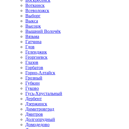
Воскресенск
Воткинск
Всеволожск
Выборг
Выкса
Высоцк
Вышний Волочёк
Вязьма
Гатчина
Гдов
Геленджик
Георгиевск
Глазов
Горбатов
Горно-Алтайск
Грозный
Губкин
Гуково
Гусь-Хрустальный
Дербент
Дзержинск
Димитровград
Дмитров
Долгопрудный
Домодедово