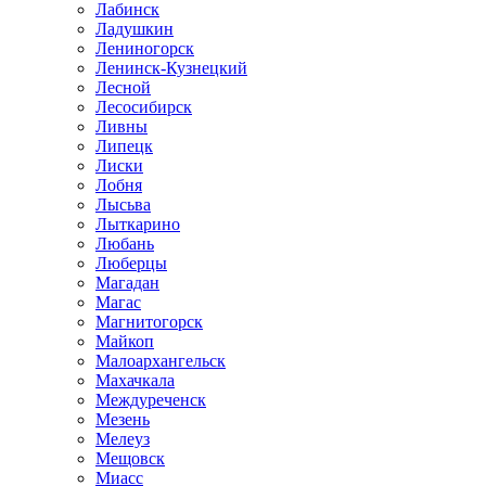
Лабинск
Ладушкин
Лениногорск
Ленинск-Кузнецкий
Лесной
Лесосибирск
Ливны
Липецк
Лиски
Лобня
Лысьва
Лыткарино
Любань
Люберцы
Магадан
Магас
Магнитогорск
Майкоп
Малоархангельск
Махачкала
Междуреченск
Мезень
Мелеуз
Мещовск
Миасс