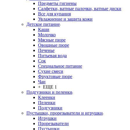
Предметы гигиены
Салфетки, ватные палочки, ватные диски
Все для купания
Увлажнение и защита кожи
Детское питание
Каши
Молочко
Мясные пюре
Овощные пюре
Печенье
Питьевая вода
Сок
Специальное питание
Сухие смеси
Фруктовые пюре
Чаи
+ ЕЩЕ 1
Подгузники и пеленки
Клеенки
Пеленки
Подгузники
Пустышки, прорезыватели и игрушки
Игрушки
Прорезыватели
Пустышки