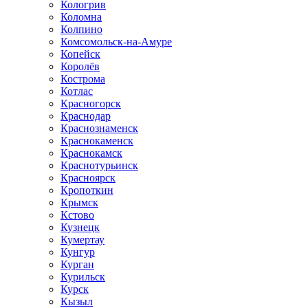
Кологрив
Коломна
Колпино
Комсомольск-на-Амуре
Копейск
Королёв
Кострома
Котлас
Красногорск
Краснодар
Краснознаменск
Краснокаменск
Краснокамск
Краснотурьинск
Красноярск
Кропоткин
Крымск
Кстово
Кузнецк
Кумертау
Кунгур
Курган
Курильск
Курск
Кызыл