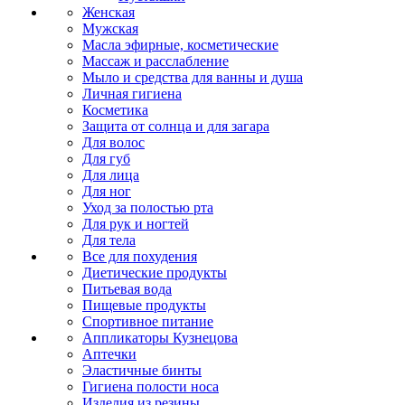
Женская
Мужская
Масла эфирные, косметические
Массаж и расслабление
Мыло и средства для ванны и душа
Личная гигиена
Косметика
Защита от солнца и для загара
Для волос
Для губ
Для лица
Для ног
Уход за полостью рта
Для рук и ногтей
Для тела
Все для похудения
Диетические продукты
Питьевая вода
Пищевые продукты
Спортивное питание
Аппликаторы Кузнецова
Аптечки
Эластичные бинты
Гигиена полости носа
Изделия из резины