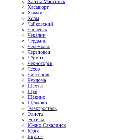
Ханты-Мансийск
Хасавюрт
Химки
Холм
Чайковский
Чапаевск
Чекалин
Чердынь
Черемхово
Череповец
Чёрмоз
Черногорск
Чехов
Чистополь
Чухлома
Шахты
Шуя
Щёкино
Щёлково
Электросталь
Элиста
Энгельс
Южно-Сахалинск
Юрга
Якутск