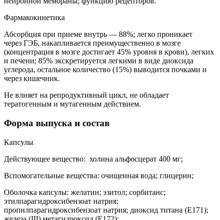
нейронной мембраны; функцию рецепторов.
Фармакокинетика
Абсорбция при приеме внутрь — 88%; легко проникает
через ГЭБ, накапливается преимущественно в мозге
(концентрация в мозге достигает 45% уровня в крови), легких
и печени; 85% экскретируется легкими в виде диоксида
углерода, остальное количество (15%) выводится почками и
через кишечник.
Не влияет на репродуктивный цикл, не обладает
тератогенным и мутагенным действием.
Форма выпуска и состав
Капсулы
Действующее вещество: холина альфосцерат 400 мг;
Вспомогательные вещества: очищенная вода; глицерин;
Оболочка капсулы: желатин; эзитол; сорбитанс;
этилпарагидроксибензоат натрия;
пропилпарагидроксибензоат натрия; диоксид титана (E171);
железа (III) метагидроксид (E172);