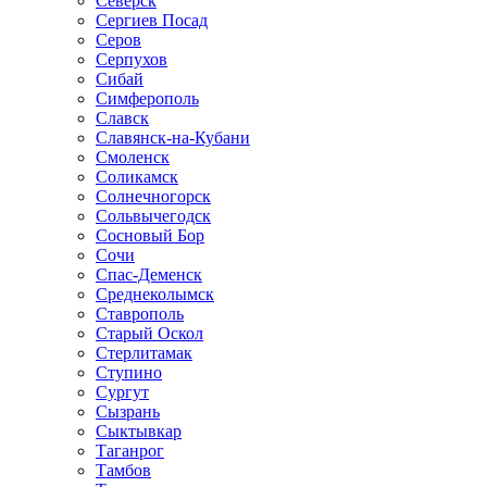
Северск
Сергиев Посад
Серов
Серпухов
Сибай
Симферополь
Славск
Славянск-на-Кубани
Смоленск
Соликамск
Солнечногорск
Сольвычегодск
Сосновый Бор
Сочи
Спас-Деменск
Среднеколымск
Ставрополь
Старый Оскол
Стерлитамак
Ступино
Сургут
Сызрань
Сыктывкар
Таганрог
Тамбов