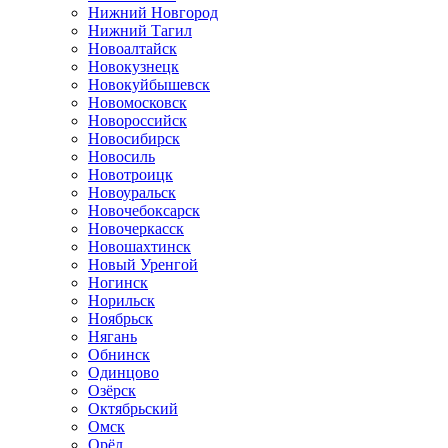
Нижний Новгород
Нижний Тагил
Новоалтайск
Новокузнецк
Новокуйбышевск
Новомосковск
Новороссийск
Новосибирск
Новосиль
Новотроицк
Новоуральск
Новочебоксарск
Новочеркасск
Новошахтинск
Новый Уренгой
Ногинск
Норильск
Ноябрьск
Нягань
Обнинск
Одинцово
Озёрск
Октябрьский
Омск
Орёл