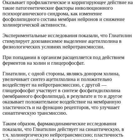
Оказывает профилактическое и корригирующее действие на
такие патогенетические факторы инволюционного
психоорганического синдрома, как изменение
фосфолипидного состава мембран нейронов и снижение
холинергической активности.
Экспериментальные исследования показали, что Глиатилин
стимулирует дозозависимое выделение ацетилхолина в
физиологических условиях нейротрансмиссии.
При попадании в организм расщепляется под действием
ферментов на холин и глицерофосфат.
Глиатилин, с одной стороны, являясь донором холина,
увеличивает синтез ацетилхолина и положительно
воздействует на нейротрансмиссию, с другой —
глицерофосфат участвует в синтезе фосфатидилхолина
(мембранного фосфолипида), в результате и то и другое
оказывает положительное воздействие на мембранную
эластичность и на функцию рецепторов, что улучшает
синаптическую трансмиссию.
Таким образом, фармакодинамические исследования
показали, что Глиатилин действует на синаптическую, в
т.ч. холинергическую нейротрансмиссию; пластичность