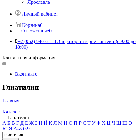
Ярославль
Личный кабинет
Корзина
0
Отложенные
0
+7 (952) 940-61-11
Оператор интернет-аптеки (с 9:00 до
18:00)
Контактная информация
Вконтакте
Глиатилин
Главная
—
Каталог
—
Глиатилин
А
Б
В
Г
Д
Е
Ж
З
И
Й
К
Л
М
Н
О
П
Р
С
Т
У
Ф
Х
Ц
Ч
Ш
Щ
Э
Ю
Я
A-Z
0-9