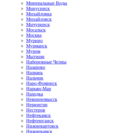
Минеральные Воды
Минусинск
Михайловка
Михайловск
Мичуринск
Мосальск
Москва
Мурино
Мурманск
Муром
Мытищи
Набережные Челны
Назарово
Назрань
Нальчик
Наро-Фоминск
Нарьян-Мар
Находка
Невинномысск
Нерюнгри
Нестеров
Нефтекамск
Нефтеюганск
Нижневартовск
Нижнекамск