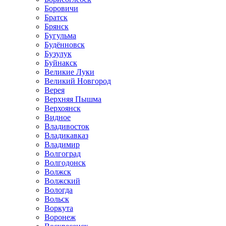
Боровичи
Братск
Брянск
Бугульма
Будённовск
Бузулук
Буйнакск
Великие Луки
Великий Новгород
Верея
Верхняя Пышма
Верхоянск
Видное
Владивосток
Владикавказ
Владимир
Волгоград
Волгодонск
Волжск
Волжский
Вологда
Вольск
Воркута
Воронеж