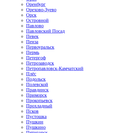
Оренбург
Орехово-Зуево
Орск
Островной
Павлово
Павловский Посад
Певек
Пенза
Первоуральск
Пермь
Петергоф
Петрозаводск
Петропавловск-Камчатский
Плёс
Подольск
Полевской
Правдинск
Приморск
Прокопьевск
Прохладный
Псков
Пустошка
Пушкин
Пушкино
Пятигорск