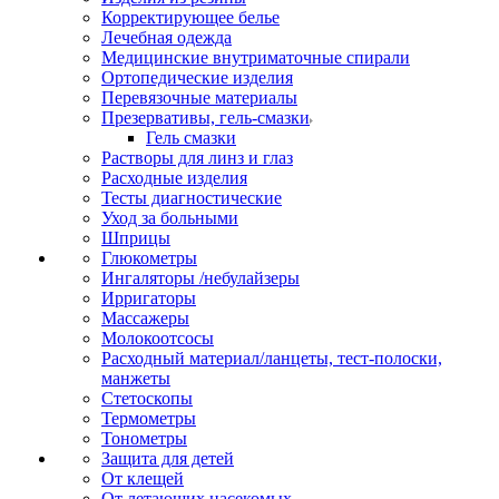
Корректирующее белье
Лечебная одежда
Медицинские внутриматочные спирали
Ортопедические изделия
Перевязочные материалы
Презервативы, гель-смазки
Гель смазки
Растворы для линз и глаз
Расходные изделия
Тесты диагностические
Уход за больными
Шприцы
Глюкометры
Ингаляторы /небулайзеры
Ирригаторы
Массажеры
Молокоотсосы
Расходный материал/ланцеты, тест-полоски,
манжеты
Стетоскопы
Термометры
Тонометры
Защита для детей
От клещей
От летающих насекомых