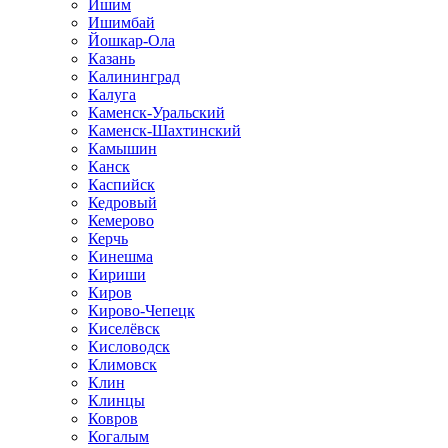
Ишим
Ишимбай
Йошкар-Ола
Казань
Калининград
Калуга
Каменск-Уральский
Каменск-Шахтинский
Камышин
Канск
Каспийск
Кедровый
Кемерово
Керчь
Кинешма
Кириши
Киров
Кирово-Чепецк
Киселёвск
Кисловодск
Климовск
Клин
Клинцы
Ковров
Когалым