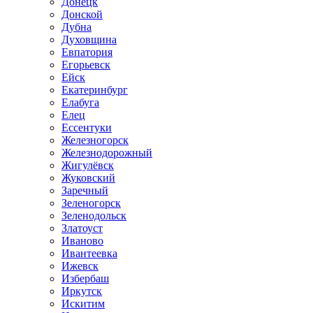
Донецк
Донской
Дубна
Духовщина
Евпатория
Егорьевск
Ейск
Екатеринбург
Елабуга
Елец
Ессентуки
Железногорск
Железнодорожный
Жигулёвск
Жуковский
Заречный
Зеленогорск
Зеленодольск
Златоуст
Иваново
Ивантеевка
Ижевск
Избербаш
Иркутск
Искитим