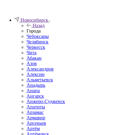
Новосибирск
Назад
Города
Чебоксары
Челябинск
Черкесск
Чита
Абакан
Азов
Александров
Алексин
Альметьевск
Анадырь
Анапа
Ангарск
Анжеро-Судженск
Апатиты
Арзамас
Армавир
Арсеньев
Артём
Артёмовск