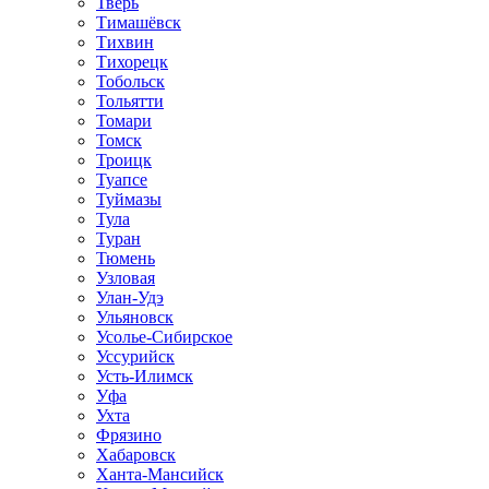
Тверь
Тимашёвск
Тихвин
Тихорецк
Тобольск
Тольятти
Томари
Томск
Троицк
Туапсе
Туймазы
Тула
Туран
Тюмень
Узловая
Улан-Удэ
Ульяновск
Усолье-Сибирское
Уссурийск
Усть-Илимск
Уфа
Ухта
Фрязино
Хабаровск
Ханта-Мансийск