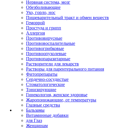
Нервная система, мозг
Обезболивающие
Ухо, горло, нос
Пищеварительный тракт и обмен веществ
Геморрой
Простуда и грипп
Аллергия
Противовирусные
Противовоспалительные
Противогрибковые
Противоопухолевые
Противопаразитарные
Растворители для лекарств
Растворы для парентерального питания
Фитопрепараты
Сердечно-сосудистые
Стоматологические
Тонизирующие
Гинекология, женское здоровье
Жаропонижающие, от температуры
Глазные средства
Бальзамы
Витаминные добавки
для Глаз
Женщинам