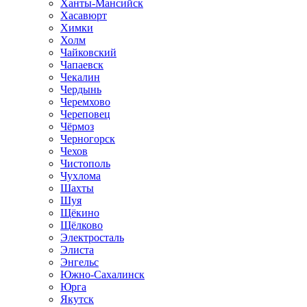
Ханты-Мансийск
Хасавюрт
Химки
Холм
Чайковский
Чапаевск
Чекалин
Чердынь
Черемхово
Череповец
Чёрмоз
Черногорск
Чехов
Чистополь
Чухлома
Шахты
Шуя
Щёкино
Щёлково
Электросталь
Элиста
Энгельс
Южно-Сахалинск
Юрга
Якутск