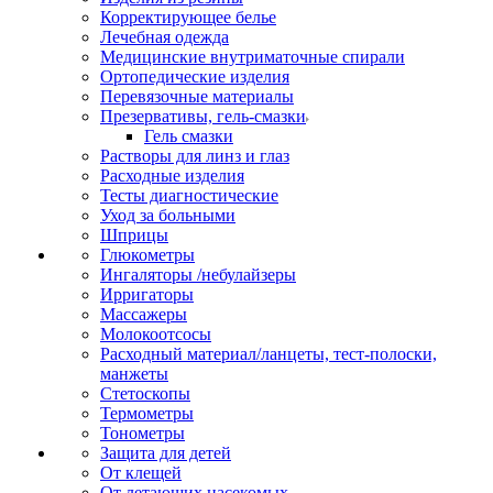
Корректирующее белье
Лечебная одежда
Медицинские внутриматочные спирали
Ортопедические изделия
Перевязочные материалы
Презервативы, гель-смазки
Гель смазки
Растворы для линз и глаз
Расходные изделия
Тесты диагностические
Уход за больными
Шприцы
Глюкометры
Ингаляторы /небулайзеры
Ирригаторы
Массажеры
Молокоотсосы
Расходный материал/ланцеты, тест-полоски,
манжеты
Стетоскопы
Термометры
Тонометры
Защита для детей
От клещей
От летающих насекомых