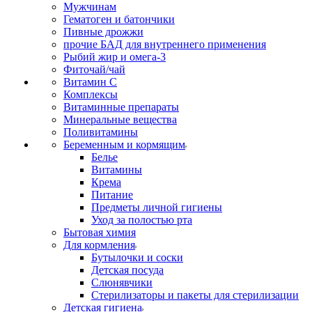
Мужчинам
Гематоген и батончики
Пивные дрожжи
прочие БАД для внутреннего применения
Рыбий жир и омега-3
Фиточай/чай
Витамин С
Комплексы
Витаминные препараты
Минеральные вещества
Поливитамины
Беременным и кормящим
Белье
Витамины
Крема
Питание
Предметы личной гигиены
Уход за полостью рта
Бытовая химия
Для кормления
Бутылочки и соски
Детская посуда
Слюнявчики
Стерилизаторы и пакеты для стерилизации
Детская гигиена