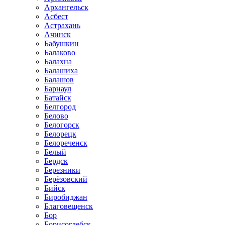
Архангельск
Асбест
Астрахань
Ачинск
Бабушкин
Балаково
Балахна
Балашиха
Балашов
Барнаул
Батайск
Белгород
Белово
Белогорск
Белорецк
Белореченск
Белый
Бердск
Березники
Берёзовский
Бийск
Биробиджан
Благовещенск
Бор
Борисоглебск