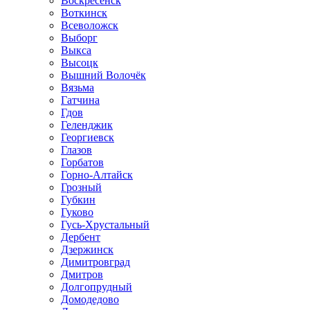
Воскресенск
Воткинск
Всеволожск
Выборг
Выкса
Высоцк
Вышний Волочёк
Вязьма
Гатчина
Гдов
Геленджик
Георгиевск
Глазов
Горбатов
Горно-Алтайск
Грозный
Губкин
Гуково
Гусь-Хрустальный
Дербент
Дзержинск
Димитровград
Дмитров
Долгопрудный
Домодедово