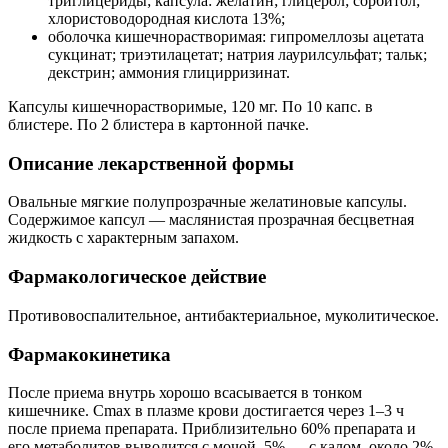
триглицериды; капсула: желатин; глицерол; сорбитол;
хлористоводородная кислота 13%;
оболочка кишечнорастворимая: гипромеллозы ацетата
сукцинат; триэтилацетат; натрия лаурилсульфат; тальк;
декстрин; аммония глицирризинат.
Капсулы кишечнорастворимые, 120 мг. По 10 капс. в
блистере. По 2 блистера в картонной пачке.
Описание лекарственной формы
Овальные мягкие полупрозрачные желатиновые капсулы.
Содержимое капсул — маслянистая прозрачная бесцветная
жидкость с характерным запахом.
Фармакологическое действие
Противовоспалительное, антибактериальное, муколитическое.
Фармакокинетика
После приема внутрь хорошо всасывается в тонком
кишечнике. Cmax в плазме крови достигается через 1–3 ч
после приема препарата. Приблизительно 60% препарата и
его метаболитов выводится с мочой, 5% — с калом, около 2%