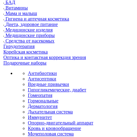
БАД
Витамины
Мама и малыш
Гигиена и аптечная косметика
Диета, здоровое питание
Медицинские изделия
Медицинские приборы
Средства от насекомых
Гирудотерапия
Корейская косметика
Оптика и контактная коррекция зрения
Подарочные наборы
Антибиотики
Антисептики
Вредные привычки
Гипогликемические, диабет
Гомеопатия
Гормональные
Дерматология
Дыхательная система
Иммунитет
Опорно-двигательный аппарат
Кровь и кровообращение
Мочеполовая система