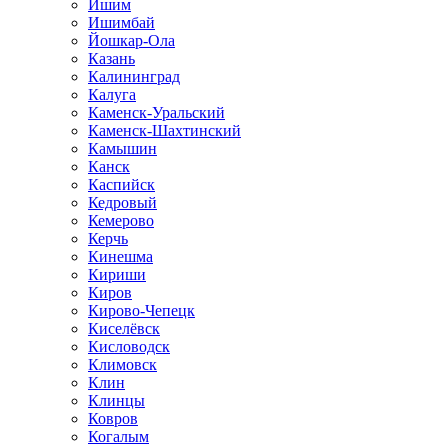
Ишим
Ишимбай
Йошкар-Ола
Казань
Калининград
Калуга
Каменск-Уральский
Каменск-Шахтинский
Камышин
Канск
Каспийск
Кедровый
Кемерово
Керчь
Кинешма
Кириши
Киров
Кирово-Чепецк
Киселёвск
Кисловодск
Климовск
Клин
Клинцы
Ковров
Когалым