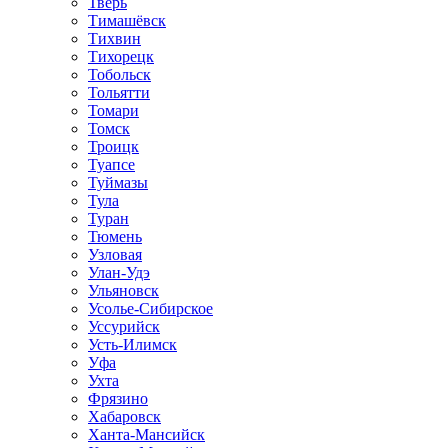
Тверь
Тимашёвск
Тихвин
Тихорецк
Тобольск
Тольятти
Томари
Томск
Троицк
Туапсе
Туймазы
Тула
Туран
Тюмень
Узловая
Улан-Удэ
Ульяновск
Усолье-Сибирское
Уссурийск
Усть-Илимск
Уфа
Ухта
Фрязино
Хабаровск
Ханта-Мансийск