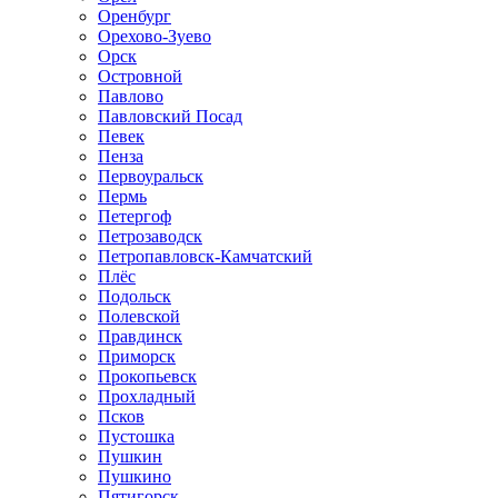
Оренбург
Орехово-Зуево
Орск
Островной
Павлово
Павловский Посад
Певек
Пенза
Первоуральск
Пермь
Петергоф
Петрозаводск
Петропавловск-Камчатский
Плёс
Подольск
Полевской
Правдинск
Приморск
Прокопьевск
Прохладный
Псков
Пустошка
Пушкин
Пушкино
Пятигорск