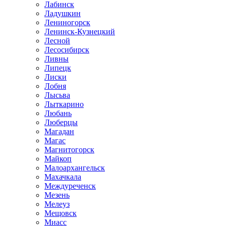
Лабинск
Ладушкин
Лениногорск
Ленинск-Кузнецкий
Лесной
Лесосибирск
Ливны
Липецк
Лиски
Лобня
Лысьва
Лыткарино
Любань
Люберцы
Магадан
Магас
Магнитогорск
Майкоп
Малоархангельск
Махачкала
Междуреченск
Мезень
Мелеуз
Мещовск
Миасс