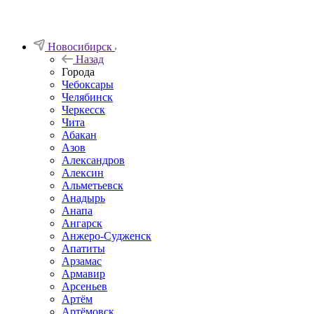
Новосибирск
Назад
Города
Чебоксары
Челябинск
Черкесск
Чита
Абакан
Азов
Александров
Алексин
Альметьевск
Анадырь
Анапа
Ангарск
Анжеро-Судженск
Апатиты
Арзамас
Армавир
Арсеньев
Артём
Артёмовск