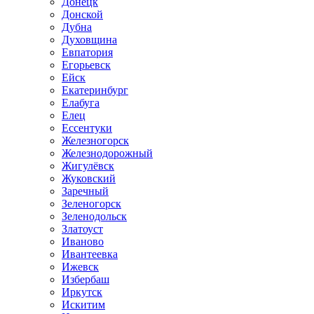
Донецк
Донской
Дубна
Духовщина
Евпатория
Егорьевск
Ейск
Екатеринбург
Елабуга
Елец
Ессентуки
Железногорск
Железнодорожный
Жигулёвск
Жуковский
Заречный
Зеленогорск
Зеленодольск
Златоуст
Иваново
Ивантеевка
Ижевск
Избербаш
Иркутск
Искитим