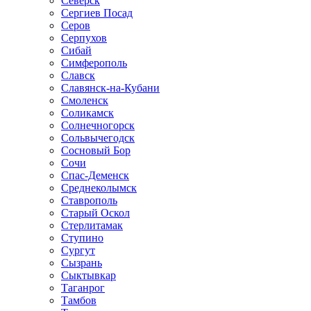
Северск
Сергиев Посад
Серов
Серпухов
Сибай
Симферополь
Славск
Славянск-на-Кубани
Смоленск
Соликамск
Солнечногорск
Сольвычегодск
Сосновый Бор
Сочи
Спас-Деменск
Среднеколымск
Ставрополь
Старый Оскол
Стерлитамак
Ступино
Сургут
Сызрань
Сыктывкар
Таганрог
Тамбов