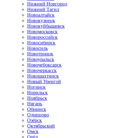
Нижний Новгород
Нижний Тагил
Новоалтайск
Новокузнецк
Новокуйбышевск
Новомосковск
Новороссийск
Новосибирск
Новосиль
Новотроицк
Новоуральск
Новочебоксарск
Новочеркасск
Новошахтинск
Новый Уренгой
Ногинск
Норильск
Ноябрьск
Нягань
Обнинск
Одинцово
Озёрск
Октябрьский
Омск
Орёл