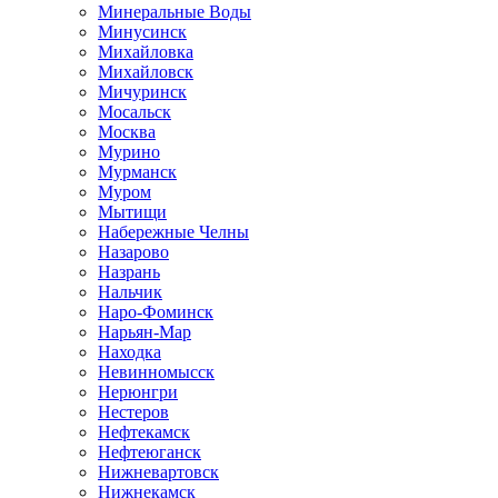
Минеральные Воды
Минусинск
Михайловка
Михайловск
Мичуринск
Мосальск
Москва
Мурино
Мурманск
Муром
Мытищи
Набережные Челны
Назарово
Назрань
Нальчик
Наро-Фоминск
Нарьян-Мар
Находка
Невинномысск
Нерюнгри
Нестеров
Нефтекамск
Нефтеюганск
Нижневартовск
Нижнекамск