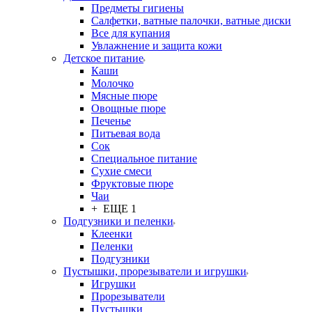
Предметы гигиены
Салфетки, ватные палочки, ватные диски
Все для купания
Увлажнение и защита кожи
Детское питание
Каши
Молочко
Мясные пюре
Овощные пюре
Печенье
Питьевая вода
Сок
Специальное питание
Сухие смеси
Фруктовые пюре
Чаи
+ ЕЩЕ 1
Подгузники и пеленки
Клеенки
Пеленки
Подгузники
Пустышки, прорезыватели и игрушки
Игрушки
Прорезыватели
Пустышки