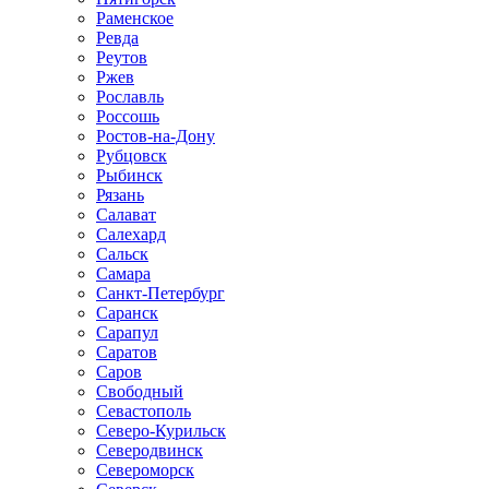
Раменское
Ревда
Реутов
Ржев
Рославль
Россошь
Ростов-на-Дону
Рубцовск
Рыбинск
Рязань
Салават
Салехард
Сальск
Самара
Санкт-Петербург
Саранск
Сарапул
Саратов
Саров
Свободный
Севастополь
Северо-Курильск
Северодвинск
Североморск