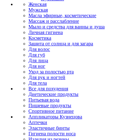
Женская
Мужская
Масла эфирные, косметические
Массаж и расслабление
Мыло и средства для ванны и душа
Личная гигиена
Косметика
Защита от солнца и для загара
Для волос
Для губ
Для лица
Для ног
Уход за полостью рта
Для рук и ногтей
Для тела
Все для похудения
Диетические продукты
Питьевая вода
Пищевые продукты
Спортивное питание
Аппликаторы Кузнецова
Аптечки
Эластичные бинты
Гигиена полости носа
Изделия из резины