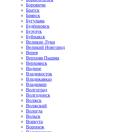
Боровичи
Братск
Брянск
Бугульма
Будённовск
Бузулук
Буйнакск
Великие Луки
Великий Новгород
Верея
Верхняя Пышма
Верхоянск
Видное
Владивосток
Владикавказ
Владимир
Волгоград
Волгодонск
Волжск
Волжский
Вологда
Вольск
Воркута
Воронеж