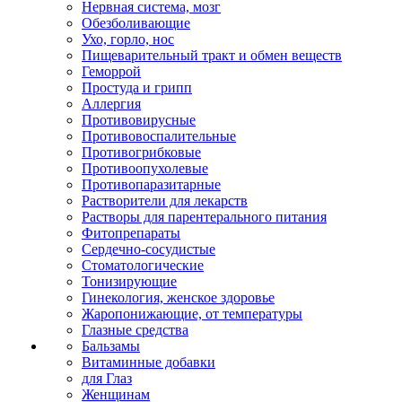
Нервная система, мозг
Обезболивающие
Ухо, горло, нос
Пищеварительный тракт и обмен веществ
Геморрой
Простуда и грипп
Аллергия
Противовирусные
Противовоспалительные
Противогрибковые
Противоопухолевые
Противопаразитарные
Растворители для лекарств
Растворы для парентерального питания
Фитопрепараты
Сердечно-сосудистые
Стоматологические
Тонизирующие
Гинекология, женское здоровье
Жаропонижающие, от температуры
Глазные средства
Бальзамы
Витаминные добавки
для Глаз
Женщинам