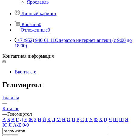
Ярославль
Личный кабинет
Корзина
0
Отложенные
0
+7 (952) 940-61-11
Оператор интернет-аптеки (с 9:00 до
18:00)
Контактная информация
Вконтакте
Геломиртол
Главная
—
Каталог
—
Геломиртол
А
Б
В
Г
Д
Е
Ж
З
И
Й
К
Л
М
Н
О
П
Р
С
Т
У
Ф
Х
Ц
Ч
Ш
Щ
Э
Ю
Я
A-Z
0-9