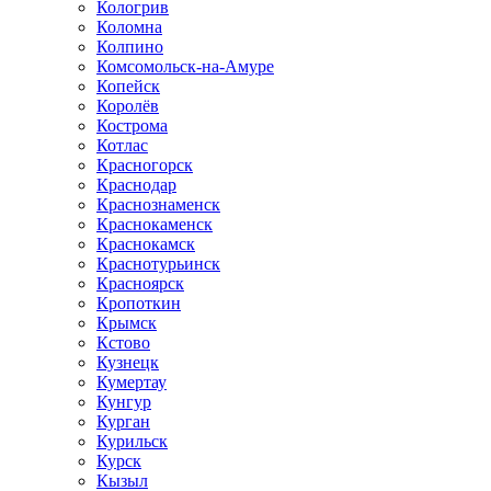
Кологрив
Коломна
Колпино
Комсомольск-на-Амуре
Копейск
Королёв
Кострома
Котлас
Красногорск
Краснодар
Краснознаменск
Краснокаменск
Краснокамск
Краснотурьинск
Красноярск
Кропоткин
Крымск
Кстово
Кузнецк
Кумертау
Кунгур
Курган
Курильск
Курск
Кызыл