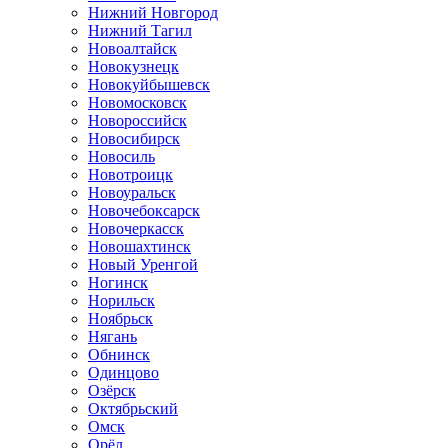
Нижний Новгород
Нижний Тагил
Новоалтайск
Новокузнецк
Новокуйбышевск
Новомосковск
Новороссийск
Новосибирск
Новосиль
Новотроицк
Новоуральск
Новочебоксарск
Новочеркасск
Новошахтинск
Новый Уренгой
Ногинск
Норильск
Ноябрьск
Нягань
Обнинск
Одинцово
Озёрск
Октябрьский
Омск
Орёл