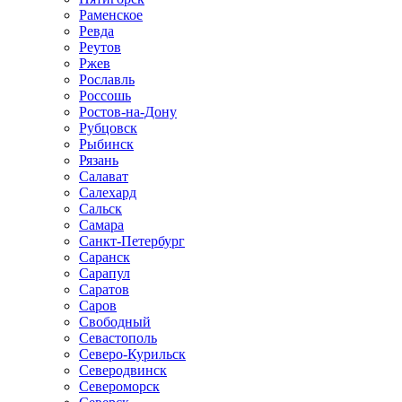
Раменское
Ревда
Реутов
Ржев
Рославль
Россошь
Ростов-на-Дону
Рубцовск
Рыбинск
Рязань
Салават
Салехард
Сальск
Самара
Санкт-Петербург
Саранск
Сарапул
Саратов
Саров
Свободный
Севастополь
Северо-Курильск
Северодвинск
Североморск