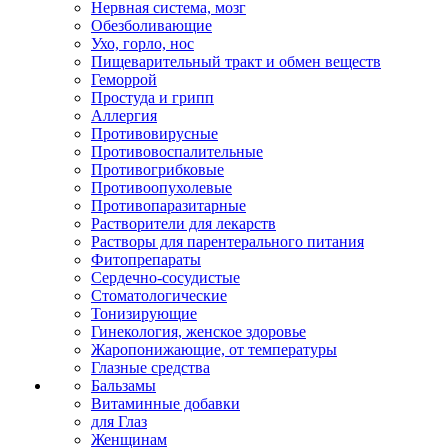
Нервная система, мозг
Обезболивающие
Ухо, горло, нос
Пищеварительный тракт и обмен веществ
Геморрой
Простуда и грипп
Аллергия
Противовирусные
Противовоспалительные
Противогрибковые
Противоопухолевые
Противопаразитарные
Растворители для лекарств
Растворы для парентерального питания
Фитопрепараты
Сердечно-сосудистые
Стоматологические
Тонизирующие
Гинекология, женское здоровье
Жаропонижающие, от температуры
Глазные средства
Бальзамы
Витаминные добавки
для Глаз
Женщинам