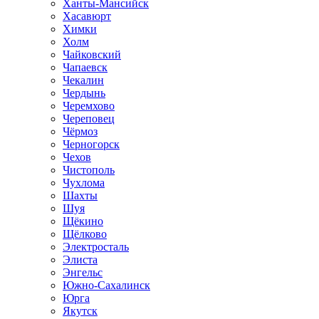
Ханты-Мансийск
Хасавюрт
Химки
Холм
Чайковский
Чапаевск
Чекалин
Чердынь
Черемхово
Череповец
Чёрмоз
Черногорск
Чехов
Чистополь
Чухлома
Шахты
Шуя
Щёкино
Щёлково
Электросталь
Элиста
Энгельс
Южно-Сахалинск
Юрга
Якутск