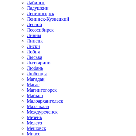
Лабинск
Ладушкин
Лениногорск
Ленинск-Кузнецкий
Лесной
Лесосибирск
Ливны
Липецк
Лиски
Лобня
Лысьва
Лыткарино
Любань
Люберцы
Магадан
Магас
Магнитогорск
Майкоп
Малоархангельск
Махачкала
Междуреченск
Мезень
Мелеуз
Мещовск
Миасс