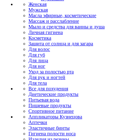
Женская
Мужская
Масла эфирные, косметические
Массаж и расслабление
Мыло и средства для ванны и душа
Личная гигиена
Косметика
Защита от солнца и для загара
Для волос
Для губ
Для лица
Для ног
Уход за полостью рта
Для рук и ногтей
Для тела
Все для похудения
Диетические продукты
Питьевая вода
Пищевые продукты
Спортивное питание
Аппликаторы Кузнецова
Аптечки
Эластичные бинты
Гигиена полости носа
Изделия из резины