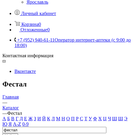
Ярославль
Личный кабинет
Корзина
0
Отложенные
0
+7 (952) 940-61-11
Оператор интернет-аптеки (с 9:00 до
18:00)
Контактная информация
Вконтакте
Фестал
Главная
—
Каталог
—
Фестал
А
Б
В
Г
Д
Е
Ж
З
И
Й
К
Л
М
Н
О
П
Р
С
Т
У
Ф
Х
Ц
Ч
Ш
Щ
Э
Ю
Я
A-Z
0-9