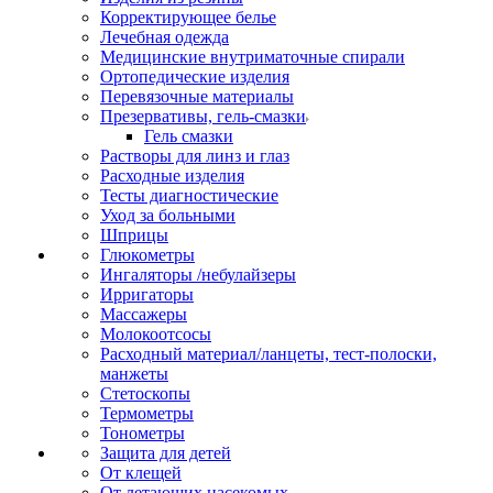
Корректирующее белье
Лечебная одежда
Медицинские внутриматочные спирали
Ортопедические изделия
Перевязочные материалы
Презервативы, гель-смазки
Гель смазки
Растворы для линз и глаз
Расходные изделия
Тесты диагностические
Уход за больными
Шприцы
Глюкометры
Ингаляторы /небулайзеры
Ирригаторы
Массажеры
Молокоотсосы
Расходный материал/ланцеты, тест-полоски,
манжеты
Стетоскопы
Термометры
Тонометры
Защита для детей
От клещей
От летающих насекомых