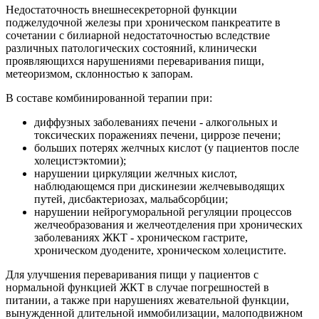
Недостаточность внешнесекреторной функции
поджелудочной железы при хроническом панкреатите в
сочетании с билиарной недостаточностью вследствие
различных патологических состояний, клинически
проявляющихся нарушениями переваривания пищи,
метеоризмом, склонностью к запорам.
В составе комбинированной терапии при:
диффузных заболеваниях печени - алкогольных и
токсических поражениях печени, циррозе печени;
больших потерях желчных кислот (у пациентов после
холецистэктомии);
нарушении циркуляции желчных кислот,
наблюдающемся при дискинезии желчевыводящих
путей, дисбактериозах, мальабсорбции;
нарушении нейрогуморальной регуляции процессов
желчеобразования и желчеотделения при хронических
заболеваниях ЖКТ - хроническом гастрите,
хроническом дуодените, хроническом холецистите.
Для улучшения переваривания пищи у пациентов с
нормальной функцией ЖКТ в случае погрешностей в
питании, а также при нарушениях жевательной функции,
вынужденной длительной иммобилизации, малоподвижном