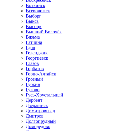
Воскресенск
Воткинск
Всеволожск
Выборг
Выкса
Высоцк
Вышний Волочёк
Вязьма
Гатчина
Гдов
Геленджик
Георгиевск
Глазов
Горбатов
Горно-Алтайск
Грозный
Губкин
Гуково
Гусь-Хрустальный
Дербент
Дзержинск
Димитровград
Дмитров
Долгопрудный
Домодедово