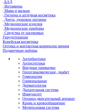
БАД
Витамины
Мама и малыш
Гигиена и аптечная косметика
Диета, здоровое питание
Медицинские изделия
Медицинские приборы
Средства от насекомых
Гирудотерапия
Корейская косметика
Оптика и контактная коррекция зрения
Подарочные наборы
Антибиотики
Антисептики
Вредные привычки
Гипогликемические, диабет
Гомеопатия
Гормональные
Дерматология
Дыхательная система
Иммунитет
Опорно-двигательный аппарат
Кровь и кровообращение
Мочеполовая система