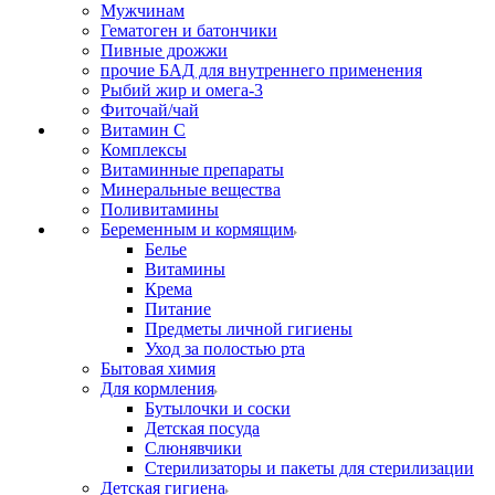
Мужчинам
Гематоген и батончики
Пивные дрожжи
прочие БАД для внутреннего применения
Рыбий жир и омега-3
Фиточай/чай
Витамин С
Комплексы
Витаминные препараты
Минеральные вещества
Поливитамины
Беременным и кормящим
Белье
Витамины
Крема
Питание
Предметы личной гигиены
Уход за полостью рта
Бытовая химия
Для кормления
Бутылочки и соски
Детская посуда
Слюнявчики
Стерилизаторы и пакеты для стерилизации
Детская гигиена