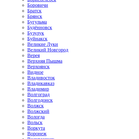
Боровичи
Братск
Брянск
Бугульма
Будённовск
Бузулук
Буйнакск
Великие Луки
Великий Новгород
Верея
Верхняя Пышма
Верхоянск
Видное
Владивосток
Владикавказ
Владимир
Волгоград
Волгодонск
Волжск
Волжский
Вологда
Вольск
Воркута
Воронеж