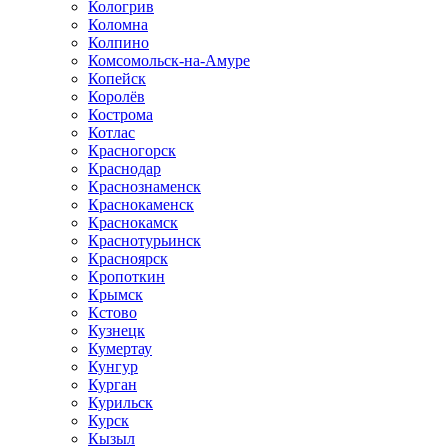
Кологрив
Коломна
Колпино
Комсомольск-на-Амуре
Копейск
Королёв
Кострома
Котлас
Красногорск
Краснодар
Краснознаменск
Краснокаменск
Краснокамск
Краснотурьинск
Красноярск
Кропоткин
Крымск
Кстово
Кузнецк
Кумертау
Кунгур
Курган
Курильск
Курск
Кызыл