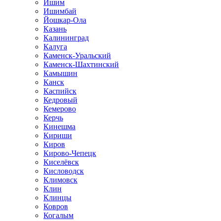
Ишим
Ишимбай
Йошкар-Ола
Казань
Калининград
Калуга
Каменск-Уральский
Каменск-Шахтинский
Камышин
Канск
Каспийск
Кедровый
Кемерово
Керчь
Кинешма
Кириши
Киров
Кирово-Чепецк
Киселёвск
Кисловодск
Климовск
Клин
Клинцы
Ковров
Когалым