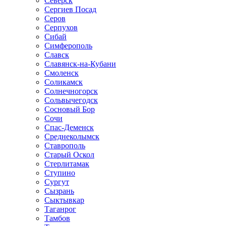
Северск
Сергиев Посад
Серов
Серпухов
Сибай
Симферополь
Славск
Славянск-на-Кубани
Смоленск
Соликамск
Солнечногорск
Сольвычегодск
Сосновый Бор
Сочи
Спас-Деменск
Среднеколымск
Ставрополь
Старый Оскол
Стерлитамак
Ступино
Сургут
Сызрань
Сыктывкар
Таганрог
Тамбов