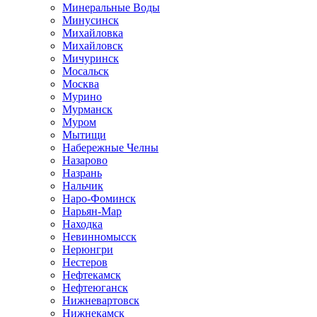
Минеральные Воды
Минусинск
Михайловка
Михайловск
Мичуринск
Мосальск
Москва
Мурино
Мурманск
Муром
Мытищи
Набережные Челны
Назарово
Назрань
Нальчик
Наро-Фоминск
Нарьян-Мар
Находка
Невинномысск
Нерюнгри
Нестеров
Нефтекамск
Нефтеюганск
Нижневартовск
Нижнекамск