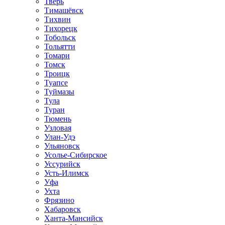
Тверь
Тимашёвск
Тихвин
Тихорецк
Тобольск
Тольятти
Томари
Томск
Троицк
Туапсе
Туймазы
Тула
Туран
Тюмень
Узловая
Улан-Удэ
Ульяновск
Усолье-Сибирское
Уссурийск
Усть-Илимск
Уфа
Ухта
Фрязино
Хабаровск
Ханта-Мансийск