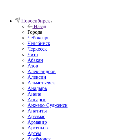
Новосибирск
Назад
Города
Чебоксары
Челябинск
Черкесск
Чита
Абакан
Азов
Александров
Алексин
Альметьевск
Анадырь
Анапа
Ангарск
Анжеро-Судженск
Апатиты
Арзамас
Армавир
Арсеньев
Артём
Артёмовск