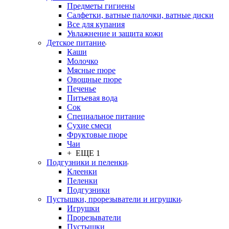
Предметы гигиены
Салфетки, ватные палочки, ватные диски
Все для купания
Увлажнение и защита кожи
Детское питание
Каши
Молочко
Мясные пюре
Овощные пюре
Печенье
Питьевая вода
Сок
Специальное питание
Сухие смеси
Фруктовые пюре
Чаи
+ ЕЩЕ 1
Подгузники и пеленки
Клеенки
Пеленки
Подгузники
Пустышки, прорезыватели и игрушки
Игрушки
Прорезыватели
Пустышки