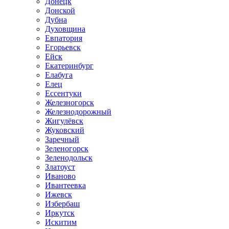
Донецк
Донской
Дубна
Духовщина
Евпатория
Егорьевск
Ейск
Екатеринбург
Елабуга
Елец
Ессентуки
Железногорск
Железнодорожный
Жигулёвск
Жуковский
Заречный
Зеленогорск
Зеленодольск
Златоуст
Иваново
Ивантеевка
Ижевск
Избербаш
Иркутск
Искитим