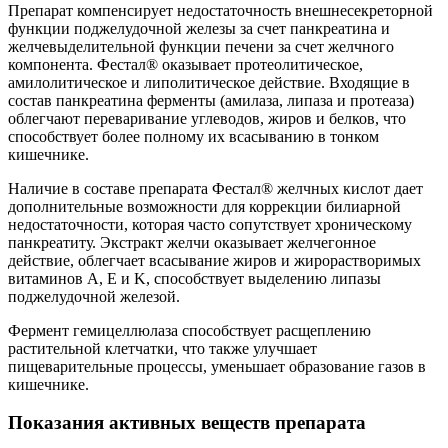
Препарат компенсирует недостаточность внешнесекреторной
функции поджелудочной железы за счет панкреатина и
желчевыделительной функции печени за счет желчного
компонента. Фестал® оказывает протеолитическое,
амилолитическое и липолитическое действие. Входящие в
состав панкреатина ферменты (амилаза, липаза и протеаза)
облегчают переваривание углеводов, жиров и белков, что
способствует более полному их всасыванию в тонком
кишечнике.
Наличие в составе препарата Фестал® желчных кислот дает
дополнительные возможности для коррекции билиарной
недостаточности, которая часто сопутствует хроническому
панкреатиту. Экстракт желчи оказывает желчегонное
действие, облегчает всасывание жиров и жирорастворимых
витаминов A, E и K, способствует выделению липазы
поджелудочной железой.
Фермент гемицеллюлаза способствует расщеплению
растительной клетчатки, что также улучшает
пищеварительные процессы, уменьшает образование газов в
кишечнике.
Показания активных веществ препарата