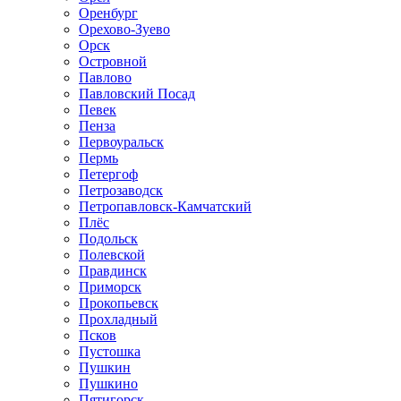
Оренбург
Орехово-Зуево
Орск
Островной
Павлово
Павловский Посад
Певек
Пенза
Первоуральск
Пермь
Петергоф
Петрозаводск
Петропавловск-Камчатский
Плёс
Подольск
Полевской
Правдинск
Приморск
Прокопьевск
Прохладный
Псков
Пустошка
Пушкин
Пушкино
Пятигорск