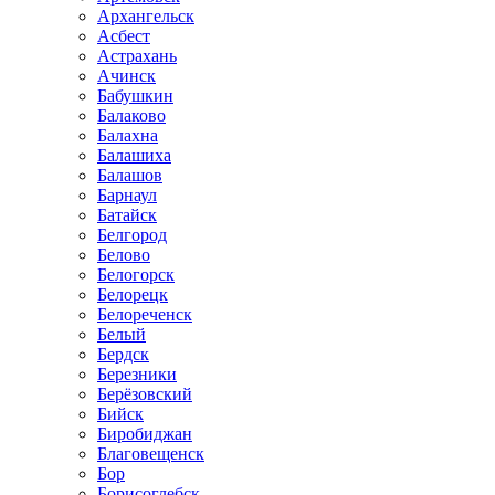
Архангельск
Асбест
Астрахань
Ачинск
Бабушкин
Балаково
Балахна
Балашиха
Балашов
Барнаул
Батайск
Белгород
Белово
Белогорск
Белорецк
Белореченск
Белый
Бердск
Березники
Берёзовский
Бийск
Биробиджан
Благовещенск
Бор
Борисоглебск