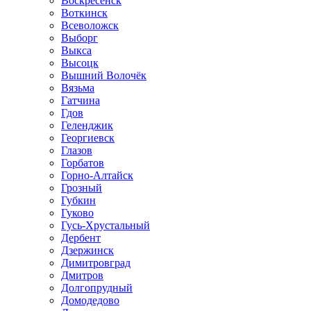
Воскресенск
Воткинск
Всеволожск
Выборг
Выкса
Высоцк
Вышний Волочёк
Вязьма
Гатчина
Гдов
Геленджик
Георгиевск
Глазов
Горбатов
Горно-Алтайск
Грозный
Губкин
Гуково
Гусь-Хрустальный
Дербент
Дзержинск
Димитровград
Дмитров
Долгопрудный
Домодедово