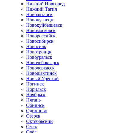
Нижний Новгород
Нижний Тагил
Новоалтайск
Новокузнецк
Новокуйбышевск
Новомосковск
Новороссийск
Новосибирск
Новосиль
Новотроицк
Новоуральск
Новочебоксарск
Новочеркасск
Новошахтинск
Новый Уренгой
Ногинск
Норильск
Ноябрьск
Нягань
Обнинск
Одинцово
Озёрск
Октябрьский
Омск
Орёл