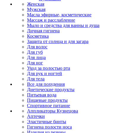
Женская
Мужская
Масла эфирные, косметические
Массаж и расслабление
Мыло и средства для ванны и душа
Личная гигиена
Косметика
Защита от солнца и для загара
Для волос
Для губ
Для лица
Для ног
Уход за полостью рта
Для рук и ногтей
Для тела
Все для похудения
Диетические продукты
Питьевая вода
Пищевые продукты
Спортивное питание
Аппликаторы Кузнецова
Аптечки
Эластичные бинты
Гигиена полости носа
Изделия из резины