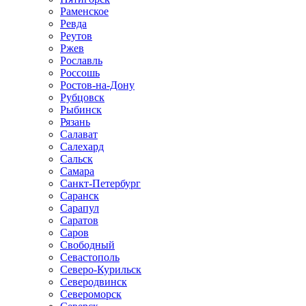
Раменское
Ревда
Реутов
Ржев
Рославль
Россошь
Ростов-на-Дону
Рубцовск
Рыбинск
Рязань
Салават
Салехард
Сальск
Самара
Санкт-Петербург
Саранск
Сарапул
Саратов
Саров
Свободный
Севастополь
Северо-Курильск
Северодвинск
Североморск