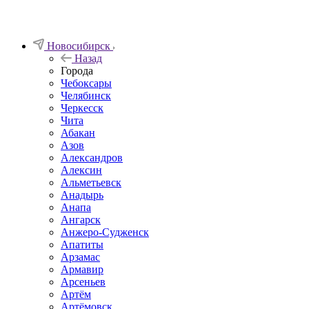
Новосибирск
Назад
Города
Чебоксары
Челябинск
Черкесск
Чита
Абакан
Азов
Александров
Алексин
Альметьевск
Анадырь
Анапа
Ангарск
Анжеро-Судженск
Апатиты
Арзамас
Армавир
Арсеньев
Артём
Артёмовск