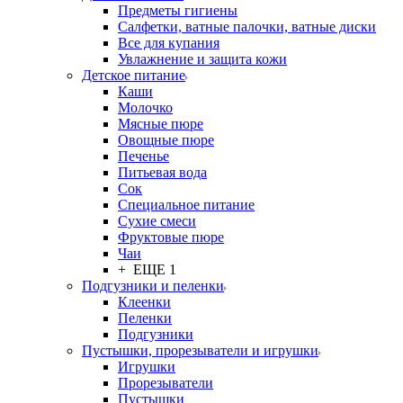
Предметы гигиены
Салфетки, ватные палочки, ватные диски
Все для купания
Увлажнение и защита кожи
Детское питание
Каши
Молочко
Мясные пюре
Овощные пюре
Печенье
Питьевая вода
Сок
Специальное питание
Сухие смеси
Фруктовые пюре
Чаи
+ ЕЩЕ 1
Подгузники и пеленки
Клеенки
Пеленки
Подгузники
Пустышки, прорезыватели и игрушки
Игрушки
Прорезыватели
Пустышки