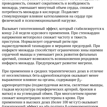
проводимость, снижает сократимость и возбудимость
миокарда, уменьшает минутный объем сердца, снижает
потребность миокарда в кислороде. Подавляет
стимулирующее влияние катехоламинов на сердце при
физической и психоэмоциональной нагрузке.
Вызывает гипотензивный эффект, который стабилизируется к
концу 2-й недели курсового применения. При стенокардии
напряжения метопролол снижает частоту и тяжесть
приступов. Нормализует сердечный ритм при
наджелудочковой тахикардии и мерцании предсердий. При
инфаркте миокарда способствует ограничению зоны ишемии
сердечной мышцы и уменьшает риск развития фатальных
аритмий, снижает возможность возникновения рецидивов
инфаркта миокарда. Предупреждает развитие мигрени.
При применении в средних терапевтических дозах в отличие
от неселективных бета-адреноблокаторов оказывает менее
выраженное влияние на органы, содержащие β
-
2
адренорецепторы (поджелудочная железа, скелетные мышцы,
гладкая мускулатура периферических артерий, бронхов и
матки) и на углеводный обмен. При многолетнем приеме
снижает концентрацию холестерина в крови. При
применении в высоких дозах (более 100 мг/сут) оказывает
блокирующий эффект на оба подтипа β-адренорецепторов.