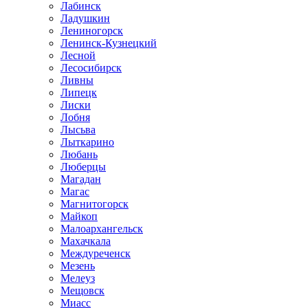
Лабинск
Ладушкин
Лениногорск
Ленинск-Кузнецкий
Лесной
Лесосибирск
Ливны
Липецк
Лиски
Лобня
Лысьва
Лыткарино
Любань
Люберцы
Магадан
Магас
Магнитогорск
Майкоп
Малоархангельск
Махачкала
Междуреченск
Мезень
Мелеуз
Мещовск
Миасс