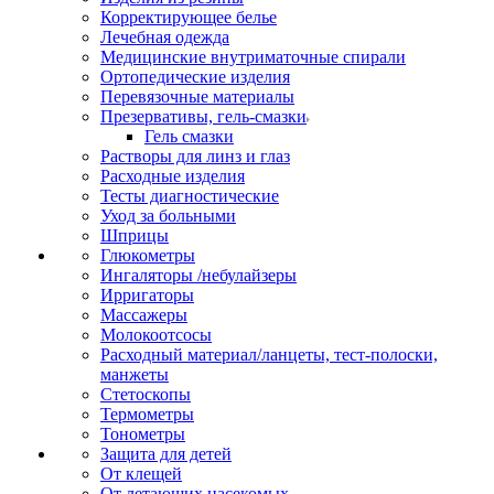
Корректирующее белье
Лечебная одежда
Медицинские внутриматочные спирали
Ортопедические изделия
Перевязочные материалы
Презервативы, гель-смазки
Гель смазки
Растворы для линз и глаз
Расходные изделия
Тесты диагностические
Уход за больными
Шприцы
Глюкометры
Ингаляторы /небулайзеры
Ирригаторы
Массажеры
Молокоотсосы
Расходный материал/ланцеты, тест-полоски,
манжеты
Стетоскопы
Термометры
Тонометры
Защита для детей
От клещей
От летающих насекомых