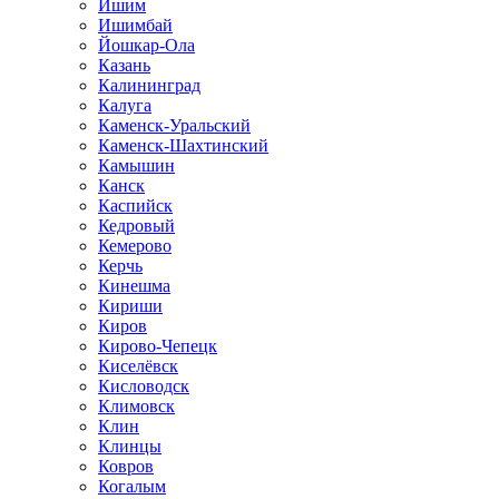
Ишим
Ишимбай
Йошкар-Ола
Казань
Калининград
Калуга
Каменск-Уральский
Каменск-Шахтинский
Камышин
Канск
Каспийск
Кедровый
Кемерово
Керчь
Кинешма
Кириши
Киров
Кирово-Чепецк
Киселёвск
Кисловодск
Климовск
Клин
Клинцы
Ковров
Когалым