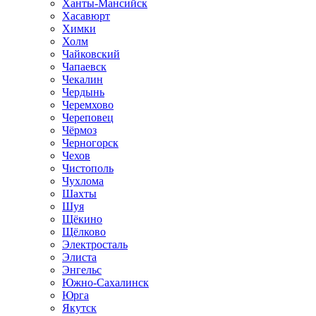
Ханты-Мансийск
Хасавюрт
Химки
Холм
Чайковский
Чапаевск
Чекалин
Чердынь
Черемхово
Череповец
Чёрмоз
Черногорск
Чехов
Чистополь
Чухлома
Шахты
Шуя
Щёкино
Щёлково
Электросталь
Элиста
Энгельс
Южно-Сахалинск
Юрга
Якутск