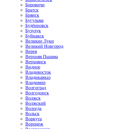
Боровичи
Братск
Брянск
Бугульма
Будённовск
Бузулук
Буйнакск
Великие Луки
Великий Новгород
Верея
Верхняя Пышма
Верхоянск
Видное
Владивосток
Владикавказ
Владимир
Волгоград
Волгодонск
Волжск
Волжский
Вологда
Вольск
Воркута
Воронеж