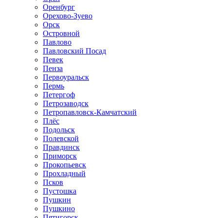
Оренбург
Орехово-Зуево
Орск
Островной
Павлово
Павловский Посад
Певек
Пенза
Первоуральск
Пермь
Петергоф
Петрозаводск
Петропавловск-Камчатский
Плёс
Подольск
Полевской
Правдинск
Приморск
Прокопьевск
Прохладный
Псков
Пустошка
Пушкин
Пушкино
Пятигорск