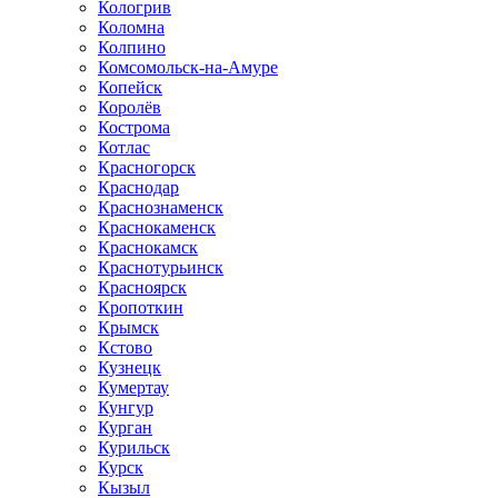
Кологрив
Коломна
Колпино
Комсомольск-на-Амуре
Копейск
Королёв
Кострома
Котлас
Красногорск
Краснодар
Краснознаменск
Краснокаменск
Краснокамск
Краснотурьинск
Красноярск
Кропоткин
Крымск
Кстово
Кузнецк
Кумертау
Кунгур
Курган
Курильск
Курск
Кызыл