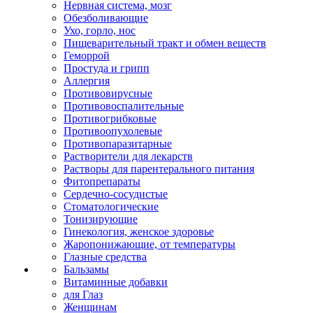
Нервная система, мозг
Обезболивающие
Ухо, горло, нос
Пищеварительный тракт и обмен веществ
Геморрой
Простуда и грипп
Аллергия
Противовирусные
Противовоспалительные
Противогрибковые
Противоопухолевые
Противопаразитарные
Растворители для лекарств
Растворы для парентерального питания
Фитопрепараты
Сердечно-сосудистые
Стоматологические
Тонизирующие
Гинекология, женское здоровье
Жаропонижающие, от температуры
Глазные средства
Бальзамы
Витаминные добавки
для Глаз
Женщинам