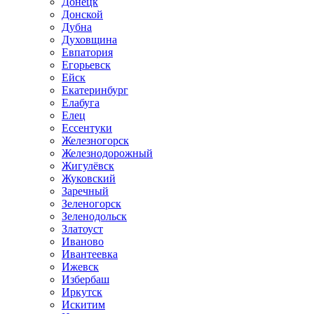
Донецк
Донской
Дубна
Духовщина
Евпатория
Егорьевск
Ейск
Екатеринбург
Елабуга
Елец
Ессентуки
Железногорск
Железнодорожный
Жигулёвск
Жуковский
Заречный
Зеленогорск
Зеленодольск
Златоуст
Иваново
Ивантеевка
Ижевск
Избербаш
Иркутск
Искитим