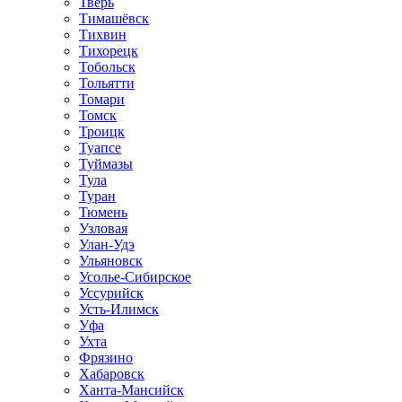
Тверь
Тимашёвск
Тихвин
Тихорецк
Тобольск
Тольятти
Томари
Томск
Троицк
Туапсе
Туймазы
Тула
Туран
Тюмень
Узловая
Улан-Удэ
Ульяновск
Усолье-Сибирское
Уссурийск
Усть-Илимск
Уфа
Ухта
Фрязино
Хабаровск
Ханта-Мансийск