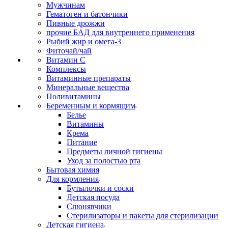
Мужчинам
Гематоген и батончики
Пивные дрожжи
прочие БАД для внутреннего применения
Рыбий жир и омега-3
Фиточай/чай
Витамин С
Комплексы
Витаминные препараты
Минеральные вещества
Поливитамины
Беременным и кормящим
Белье
Витамины
Крема
Питание
Предметы личной гигиены
Уход за полостью рта
Бытовая химия
Для кормления
Бутылочки и соски
Детская посуда
Слюнявчики
Стерилизаторы и пакеты для стерилизации
Детская гигиена