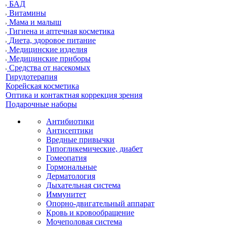
БАД
Витамины
Мама и малыш
Гигиена и аптечная косметика
Диета, здоровое питание
Медицинские изделия
Медицинские приборы
Средства от насекомых
Гирудотерапия
Корейская косметика
Оптика и контактная коррекция зрения
Подарочные наборы
Антибиотики
Антисептики
Вредные привычки
Гипогликемические, диабет
Гомеопатия
Гормональные
Дерматология
Дыхательная система
Иммунитет
Опорно-двигательный аппарат
Кровь и кровообращение
Мочеполовая система