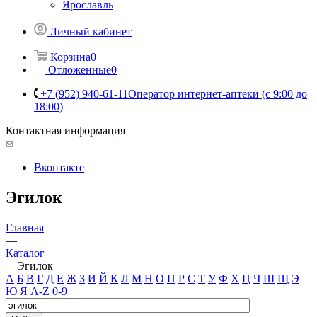
Ярославль
Личный кабинет
Корзина
0
Отложенные
0
+7 (952) 940-61-11
Оператор интернет-аптеки (с 9:00 до
18:00)
Контактная информация
Вконтакте
Эгилок
Главная
—
Каталог
—
Эгилок
А
Б
В
Г
Д
Е
Ж
З
И
Й
К
Л
М
Н
О
П
Р
С
Т
У
Ф
Х
Ц
Ч
Ш
Щ
Э
Ю
Я
A-Z
0-9