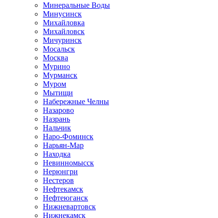
Минеральные Воды
Минусинск
Михайловка
Михайловск
Мичуринск
Мосальск
Москва
Мурино
Мурманск
Муром
Мытищи
Набережные Челны
Назарово
Назрань
Нальчик
Наро-Фоминск
Нарьян-Мар
Находка
Невинномысск
Нерюнгри
Нестеров
Нефтекамск
Нефтеюганск
Нижневартовск
Нижнекамск