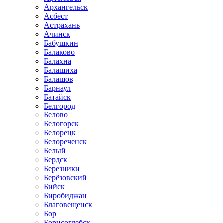
Архангельск
Асбест
Астрахань
Ачинск
Бабушкин
Балаково
Балахна
Балашиха
Балашов
Барнаул
Батайск
Белгород
Белово
Белогорск
Белорецк
Белореченск
Белый
Бердск
Березники
Берёзовский
Бийск
Биробиджан
Благовещенск
Бор
Борисоглебск