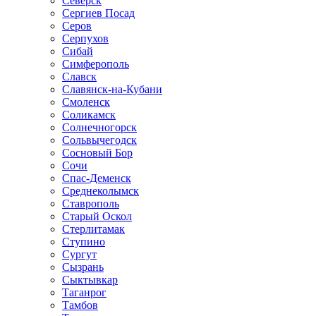
Северск
Сергиев Посад
Серов
Серпухов
Сибай
Симферополь
Славск
Славянск-на-Кубани
Смоленск
Соликамск
Солнечногорск
Сольвычегодск
Сосновый Бор
Сочи
Спас-Деменск
Среднеколымск
Ставрополь
Старый Оскол
Стерлитамак
Ступино
Сургут
Сызрань
Сыктывкар
Таганрог
Тамбов