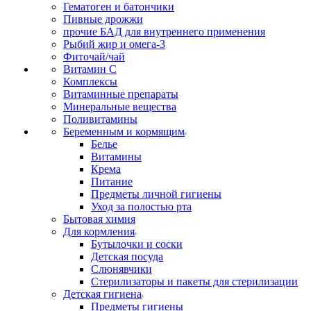
Гематоген и батончики
Пивные дрожжи
прочие БАД для внутреннего применения
Рыбий жир и омега-3
Фиточай/чай
Витамин С
Комплексы
Витаминные препараты
Минеральные вещества
Поливитамины
Беременным и кормящим
Белье
Витамины
Крема
Питание
Предметы личной гигиены
Уход за полостью рта
Бытовая химия
Для кормления
Бутылочки и соски
Детская посуда
Слюнявчики
Стерилизаторы и пакеты для стерилизации
Детская гигиена
Предметы гигиены