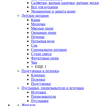
Салфетки, ватные палочки, ватные диски
Все для купания
Увлажнение и защита кожи
Детское питание
Каши
Молочко
Мясные пюре
Овощные пюре
Печенье
Питьевая вода
Сок
Специальное питание
Сухие смеси
Фруктовые пюре
Чаи
+ ЕЩЕ 1
Подгузники и пеленки
Клеенки
Пеленки
Подгузники
Пустышки, прорезыватели и игрушки
Игрушки
Прорезыватели
Пустышки
Женская