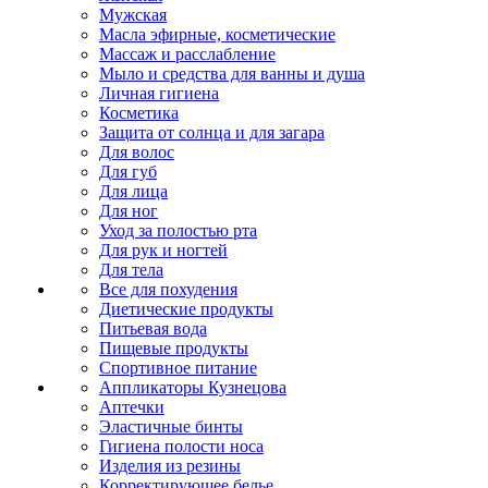
Мужская
Масла эфирные, косметические
Массаж и расслабление
Мыло и средства для ванны и душа
Личная гигиена
Косметика
Защита от солнца и для загара
Для волос
Для губ
Для лица
Для ног
Уход за полостью рта
Для рук и ногтей
Для тела
Все для похудения
Диетические продукты
Питьевая вода
Пищевые продукты
Спортивное питание
Аппликаторы Кузнецова
Аптечки
Эластичные бинты
Гигиена полости носа
Изделия из резины
Корректирующее белье