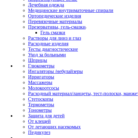
Лечебная одежда
Медицинские внутриматочные спирали
Ортопедические изделия
Перевязочные материалы
Презервативы, гель-смазки
Гель смазки
Растворы для линз и глаз
Расходные изделия
Тесты диагностические
Уход за больными
Шприцы
Глюкометры
Ингаляторы /небулайзеры
Ирригаторы
Массажеры
Молокоотсосы
Расходный материал/ланцеты, тест-полоски, манже
Стетоскопы
Термометры
Тонометры
Защита для детей
От клещей
От летающих насекомых
Педикулез