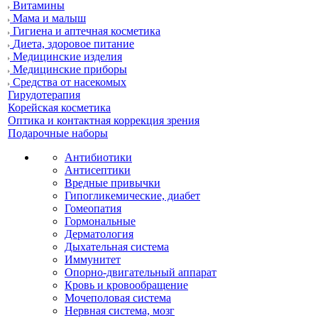
Витамины
Мама и малыш
Гигиена и аптечная косметика
Диета, здоровое питание
Медицинские изделия
Медицинские приборы
Средства от насекомых
Гирудотерапия
Корейская косметика
Оптика и контактная коррекция зрения
Подарочные наборы
Антибиотики
Антисептики
Вредные привычки
Гипогликемические, диабет
Гомеопатия
Гормональные
Дерматология
Дыхательная система
Иммунитет
Опорно-двигательный аппарат
Кровь и кровообращение
Мочеполовая система
Нервная система, мозг