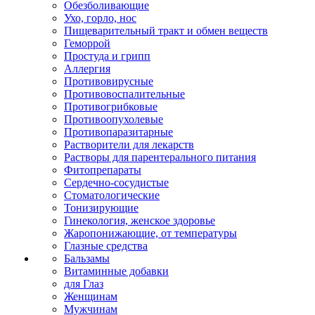
Обезболивающие
Ухо, горло, нос
Пищеварительный тракт и обмен веществ
Геморрой
Простуда и грипп
Аллергия
Противовирусные
Противовоспалительные
Противогрибковые
Противоопухолевые
Противопаразитарные
Растворители для лекарств
Растворы для парентерального питания
Фитопрепараты
Сердечно-сосудистые
Стоматологические
Тонизирующие
Гинекология, женское здоровье
Жаропонижающие, от температуры
Глазные средства
Бальзамы
Витаминные добавки
для Глаз
Женщинам
Мужчинам