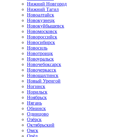
Нижний Новгород
Нижний Тагил
Новоалтайск
Новокузнецк
Новокуйбышевск
Новомосковск
Новороссийск
Новосибирск
Новосиль
Новотроицк
Новоуральск
Новочебоксарск
Новочеркасск
Новошахтинск
Новый Уренгой
Ногинск
Норильск
Ноябрьск
Нягань
Обнинск
Одинцово
Озёрск
Октябрьский
Омск
Орёл