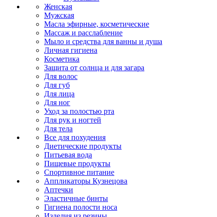
Женская
Мужская
Масла эфирные, косметические
Массаж и расслабление
Мыло и средства для ванны и душа
Личная гигиена
Косметика
Защита от солнца и для загара
Для волос
Для губ
Для лица
Для ног
Уход за полостью рта
Для рук и ногтей
Для тела
Все для похудения
Диетические продукты
Питьевая вода
Пищевые продукты
Спортивное питание
Аппликаторы Кузнецова
Аптечки
Эластичные бинты
Гигиена полости носа
Изделия из резины