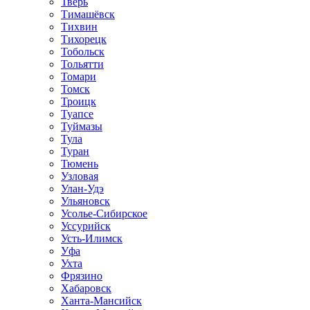
Тверь
Тимашёвск
Тихвин
Тихорецк
Тобольск
Тольятти
Томари
Томск
Троицк
Туапсе
Туймазы
Тула
Туран
Тюмень
Узловая
Улан-Удэ
Ульяновск
Усолье-Сибирское
Уссурийск
Усть-Илимск
Уфа
Ухта
Фрязино
Хабаровск
Ханта-Мансийск