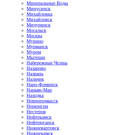
Минеральные Воды
Минусинск
Михайловка
Михайловск
Мичуринск
Мосальск
Москва
Мурино
Мурманск
Муром
Мытищи
Набережные Челны
Назарово
Назрань
Нальчик
Наро-Фоминск
Нарьян-Мар
Находка
Невинномысск
Нерюнгри
Нестеров
Нефтекамск
Нефтеюганск
Нижневартовск
Нижнекамск