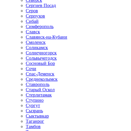
Северск
Сергиев Посад
Серов
Серпухов
Сибай
Симферополь
Славск
Славянск-на-Кубани
Смоленск
Соликамск
Солнечногорск
Сольвычегодск
Сосновый Бор
Сочи
Спас-Деменск
Среднеколымск
Ставрополь
Старый Оскол
Стерлитамак
Ступино
Сургут
Сызрань
Сыктывкар
Таганрог
Тамбов