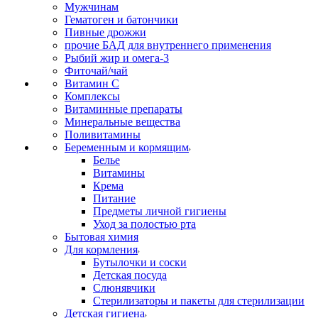
Мужчинам
Гематоген и батончики
Пивные дрожжи
прочие БАД для внутреннего применения
Рыбий жир и омега-3
Фиточай/чай
Витамин С
Комплексы
Витаминные препараты
Минеральные вещества
Поливитамины
Беременным и кормящим
Белье
Витамины
Крема
Питание
Предметы личной гигиены
Уход за полостью рта
Бытовая химия
Для кормления
Бутылочки и соски
Детская посуда
Слюнявчики
Стерилизаторы и пакеты для стерилизации
Детская гигиена