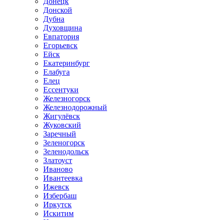
Донецк
Донской
Дубна
Духовщина
Евпатория
Егорьевск
Ейск
Екатеринбург
Елабуга
Елец
Ессентуки
Железногорск
Железнодорожный
Жигулёвск
Жуковский
Заречный
Зеленогорск
Зеленодольск
Златоуст
Иваново
Ивантеевка
Ижевск
Избербаш
Иркутск
Искитим