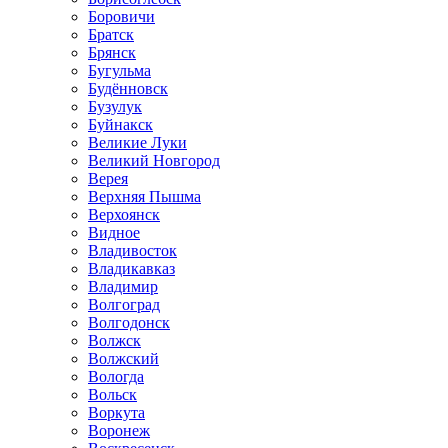
Боровичи
Братск
Брянск
Бугульма
Будённовск
Бузулук
Буйнакск
Великие Луки
Великий Новгород
Верея
Верхняя Пышма
Верхоянск
Видное
Владивосток
Владикавказ
Владимир
Волгоград
Волгодонск
Волжск
Волжский
Вологда
Вольск
Воркута
Воронеж