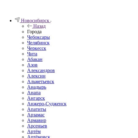
Новосибирск
Назад
Города
Чебоксары
Челябинск
Черкесск
Чита
Абакан
Азов
Александров
Алексин
Альметьевск
Анадырь
Анапа
Ангарск
Анжеро-Судженск
Апатиты
Арзамас
Армавир
Арсеньев
Артём
Артёмовск