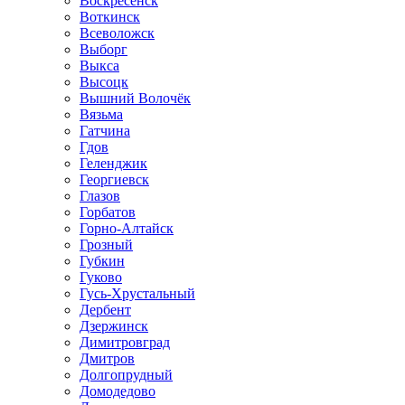
Воскресенск
Воткинск
Всеволожск
Выборг
Выкса
Высоцк
Вышний Волочёк
Вязьма
Гатчина
Гдов
Геленджик
Георгиевск
Глазов
Горбатов
Горно-Алтайск
Грозный
Губкин
Гуково
Гусь-Хрустальный
Дербент
Дзержинск
Димитровград
Дмитров
Долгопрудный
Домодедово