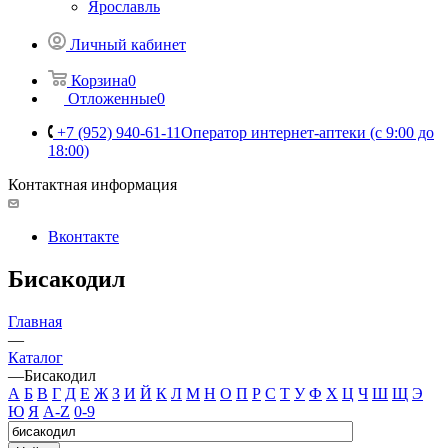
Ярославль
Личный кабинет
Корзина
0
Отложенные
0
+7 (952) 940-61-11
Оператор интернет-аптеки (с 9:00 до
18:00)
Контактная информация
Вконтакте
Бисакодил
Главная
—
Каталог
—
Бисакодил
А
Б
В
Г
Д
Е
Ж
З
И
Й
К
Л
М
Н
О
П
Р
С
Т
У
Ф
Х
Ц
Ч
Ш
Щ
Э
Ю
Я
A-Z
0-9