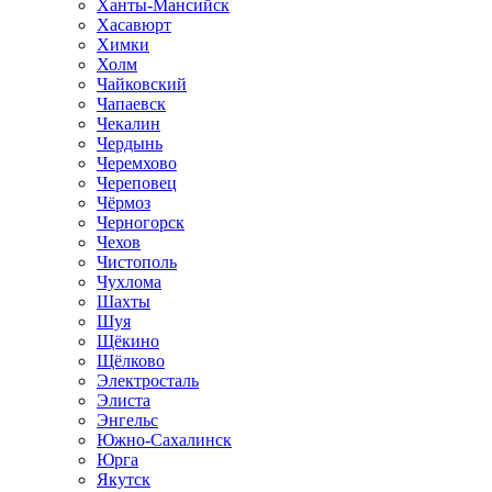
Ханты-Мансийск
Хасавюрт
Химки
Холм
Чайковский
Чапаевск
Чекалин
Чердынь
Черемхово
Череповец
Чёрмоз
Черногорск
Чехов
Чистополь
Чухлома
Шахты
Шуя
Щёкино
Щёлково
Электросталь
Элиста
Энгельс
Южно-Сахалинск
Юрга
Якутск