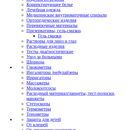
Корректирующее белье
Лечебная одежда
Медицинские внутриматочные спирали
Ортопедические изделия
Перевязочные материалы
Презервативы, гель-смазки
Гель смазки
Растворы для линз и глаз
Расходные изделия
Тесты диагностические
Уход за больными
Шприцы
Глюкометры
Ингаляторы /небулайзеры
Ирригаторы
Массажеры
Молокоотсосы
Расходный материал/ланцеты, тест-полоски,
манжеты
Стетоскопы
Термометры
Тонометры
Защита для детей
От клещей
От летающих насекомых