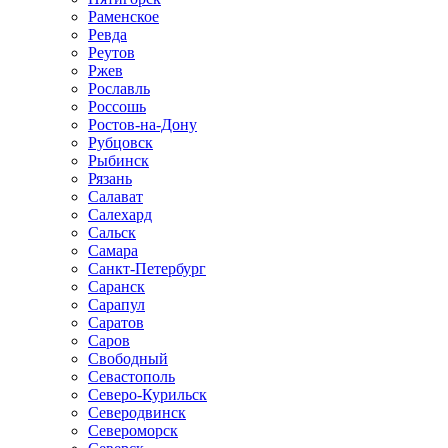
Раменское
Ревда
Реутов
Ржев
Рославль
Россошь
Ростов-на-Дону
Рубцовск
Рыбинск
Рязань
Салават
Салехард
Сальск
Самара
Санкт-Петербург
Саранск
Сарапул
Саратов
Саров
Свободный
Севастополь
Северо-Курильск
Северодвинск
Североморск