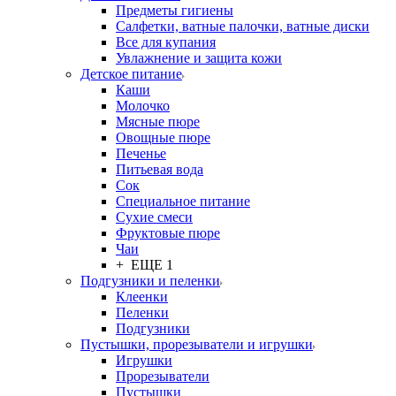
Предметы гигиены
Салфетки, ватные палочки, ватные диски
Все для купания
Увлажнение и защита кожи
Детское питание
Каши
Молочко
Мясные пюре
Овощные пюре
Печенье
Питьевая вода
Сок
Специальное питание
Сухие смеси
Фруктовые пюре
Чаи
+ ЕЩЕ 1
Подгузники и пеленки
Клеенки
Пеленки
Подгузники
Пустышки, прорезыватели и игрушки
Игрушки
Прорезыватели
Пустышки