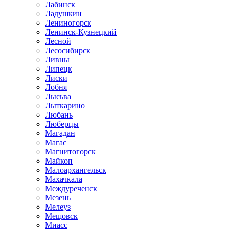
Лабинск
Ладушкин
Лениногорск
Ленинск-Кузнецкий
Лесной
Лесосибирск
Ливны
Липецк
Лиски
Лобня
Лысьва
Лыткарино
Любань
Люберцы
Магадан
Магас
Магнитогорск
Майкоп
Малоархангельск
Махачкала
Междуреченск
Мезень
Мелеуз
Мещовск
Миасс