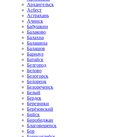
Архангельск
Асбест
Астрахань
Ачинск
Бабушкин
Балаково
Балахна
Балашиха
Балашов
Барнаул
Батайск
Белгород
Белово
Белогорск
Белорецк
Белореченск
Белый
Бердск
Березники
Берёзовский
Бийск
Биробиджан
Благовещенск
Бор
Борисоглебск