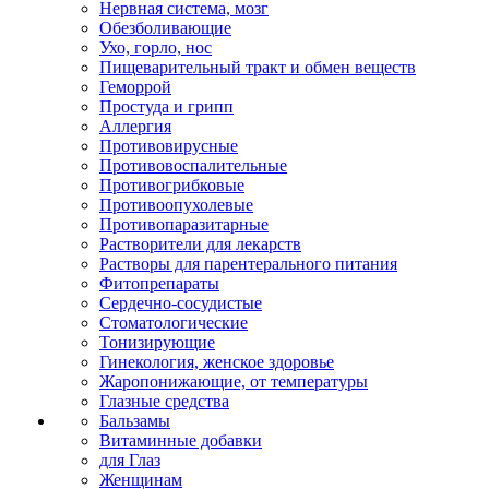
Нервная система, мозг
Обезболивающие
Ухо, горло, нос
Пищеварительный тракт и обмен веществ
Геморрой
Простуда и грипп
Аллергия
Противовирусные
Противовоспалительные
Противогрибковые
Противоопухолевые
Противопаразитарные
Растворители для лекарств
Растворы для парентерального питания
Фитопрепараты
Сердечно-сосудистые
Стоматологические
Тонизирующие
Гинекология, женское здоровье
Жаропонижающие, от температуры
Глазные средства
Бальзамы
Витаминные добавки
для Глаз
Женщинам