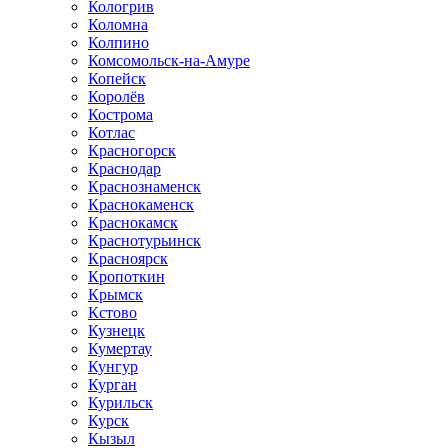
Кологрив
Коломна
Колпино
Комсомольск-на-Амуре
Копейск
Королёв
Кострома
Котлас
Красногорск
Краснодар
Краснознаменск
Краснокаменск
Краснокамск
Краснотурьинск
Красноярск
Кропоткин
Крымск
Кстово
Кузнецк
Кумертау
Кунгур
Курган
Курильск
Курск
Кызыл