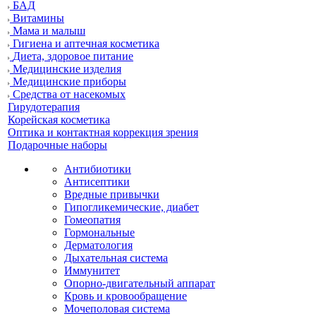
БАД
Витамины
Мама и малыш
Гигиена и аптечная косметика
Диета, здоровое питание
Медицинские изделия
Медицинские приборы
Средства от насекомых
Гирудотерапия
Корейская косметика
Оптика и контактная коррекция зрения
Подарочные наборы
Антибиотики
Антисептики
Вредные привычки
Гипогликемические, диабет
Гомеопатия
Гормональные
Дерматология
Дыхательная система
Иммунитет
Опорно-двигательный аппарат
Кровь и кровообращение
Мочеполовая система