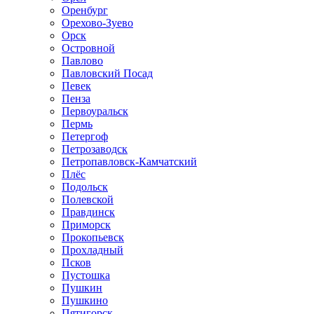
Оренбург
Орехово-Зуево
Орск
Островной
Павлово
Павловский Посад
Певек
Пенза
Первоуральск
Пермь
Петергоф
Петрозаводск
Петропавловск-Камчатский
Плёс
Подольск
Полевской
Правдинск
Приморск
Прокопьевск
Прохладный
Псков
Пустошка
Пушкин
Пушкино
Пятигорск