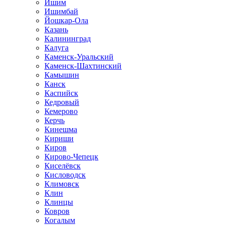
Ишим
Ишимбай
Йошкар-Ола
Казань
Калининград
Калуга
Каменск-Уральский
Каменск-Шахтинский
Камышин
Канск
Каспийск
Кедровый
Кемерово
Керчь
Кинешма
Кириши
Киров
Кирово-Чепецк
Киселёвск
Кисловодск
Климовск
Клин
Клинцы
Ковров
Когалым