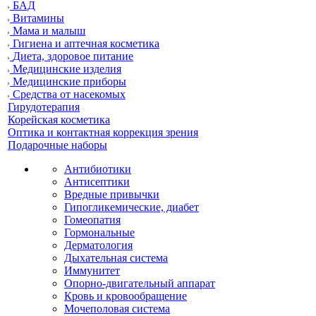
БАД
Витамины
Мама и малыш
Гигиена и аптечная косметика
Диета, здоровое питание
Медицинские изделия
Медицинские приборы
Средства от насекомых
Гирудотерапия
Корейская косметика
Оптика и контактная коррекция зрения
Подарочные наборы
Антибиотики
Антисептики
Вредные привычки
Гипогликемические, диабет
Гомеопатия
Гормональные
Дерматология
Дыхательная система
Иммунитет
Опорно-двигательный аппарат
Кровь и кровообращение
Мочеполовая система