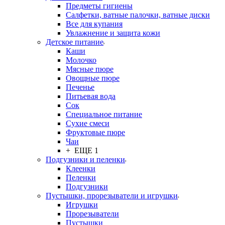
Предметы гигиены
Салфетки, ватные палочки, ватные диски
Все для купания
Увлажнение и защита кожи
Детское питание
Каши
Молочко
Мясные пюре
Овощные пюре
Печенье
Питьевая вода
Сок
Специальное питание
Сухие смеси
Фруктовые пюре
Чаи
+ ЕЩЕ 1
Подгузники и пеленки
Клеенки
Пеленки
Подгузники
Пустышки, прорезыватели и игрушки
Игрушки
Прорезыватели
Пустышки