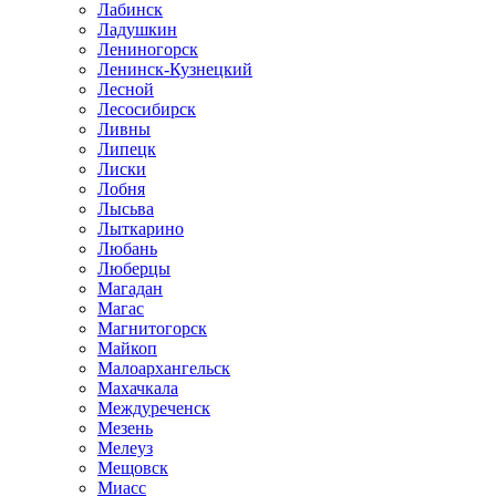
Лабинск
Ладушкин
Лениногорск
Ленинск-Кузнецкий
Лесной
Лесосибирск
Ливны
Липецк
Лиски
Лобня
Лысьва
Лыткарино
Любань
Люберцы
Магадан
Магас
Магнитогорск
Майкоп
Малоархангельск
Махачкала
Междуреченск
Мезень
Мелеуз
Мещовск
Миасс