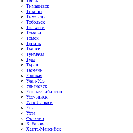
Тверь
Тимашёвск
Тихвин
Тихорецк
Тобольск
Тольятти
Томари
Томск
Троицк
Туапсе
Туймазы
Тула
Туран
Тюмень
Узловая
Улан-Удэ
Ульяновск
Усолье-Сибирское
Уссурийск
Усть-Илимск
Уфа
Ухта
Фрязино
Хабаровск
Ханта-Мансийск