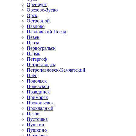
Оренбург
Орехово-Зуево
Орск
Островной
Павлово
Павловский Посад
Певек
Пенза
Первоуральск
Пермь
Петергоф
Петрозаводск
Петропавловск-Камчатский
Плёс
Подольск
Полевской
Правдинск
Приморск
Прокопьевск
Прохладный
Псков
Пустошка
Пушкин
Пушкино
Пятигорск