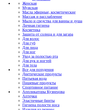
Женская
Мужская
Масла эфирные, косметические
Массаж и расслабление
Мыло и средства для ванны и душа
Личная гигиена
Косметика
Защита от солнца и для загара
Для волос
Для губ
Для лица
Для ног
Уход за полостью рта
Для рук и ногтей
Для тела
Все для похудения
Диетические продукты
Питьевая вода
Пищевые продукты
Спортивное питание
Аппликаторы Кузнецова
Аптечки
Эластичные бинты
Гигиена полости носа
Изделия из резины