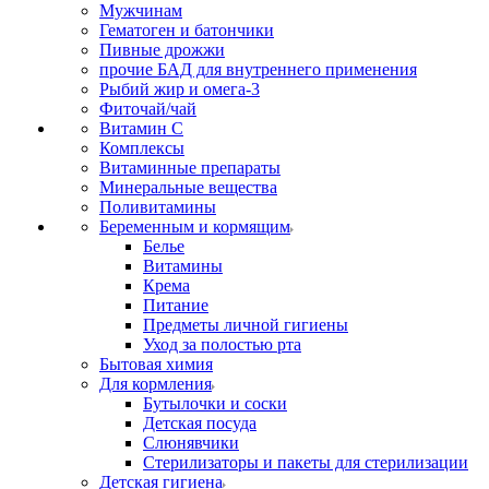
Мужчинам
Гематоген и батончики
Пивные дрожжи
прочие БАД для внутреннего применения
Рыбий жир и омега-3
Фиточай/чай
Витамин С
Комплексы
Витаминные препараты
Минеральные вещества
Поливитамины
Беременным и кормящим
Белье
Витамины
Крема
Питание
Предметы личной гигиены
Уход за полостью рта
Бытовая химия
Для кормления
Бутылочки и соски
Детская посуда
Слюнявчики
Стерилизаторы и пакеты для стерилизации
Детская гигиена