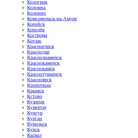
Кологрив
Коломна
Колпино
Комсомольск-на-Амуре
Копейск
Королёв
Кострома
Котлас
Красногорск
Краснодар
Краснознаменск
Краснокаменск
Краснокамск
Краснотурьинск
Красноярск
Кропоткин
Крымск
Кстово
Кузнецк
Кумертау
Кунгур
Курган
Курильск
Курск
Кызыл