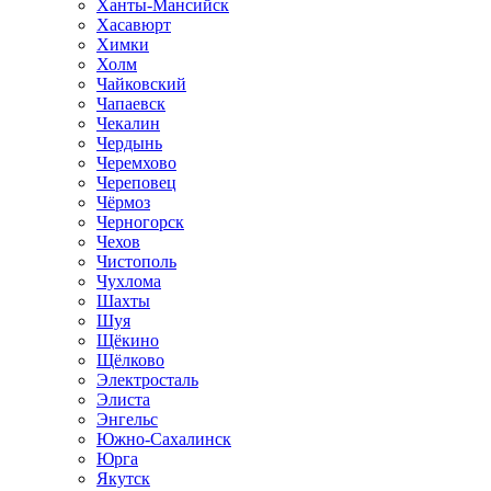
Ханты-Мансийск
Хасавюрт
Химки
Холм
Чайковский
Чапаевск
Чекалин
Чердынь
Черемхово
Череповец
Чёрмоз
Черногорск
Чехов
Чистополь
Чухлома
Шахты
Шуя
Щёкино
Щёлково
Электросталь
Элиста
Энгельс
Южно-Сахалинск
Юрга
Якутск