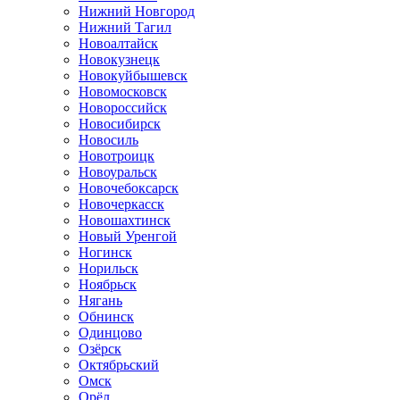
Нижний Новгород
Нижний Тагил
Новоалтайск
Новокузнецк
Новокуйбышевск
Новомосковск
Новороссийск
Новосибирск
Новосиль
Новотроицк
Новоуральск
Новочебоксарск
Новочеркасск
Новошахтинск
Новый Уренгой
Ногинск
Норильск
Ноябрьск
Нягань
Обнинск
Одинцово
Озёрск
Октябрьский
Омск
Орёл