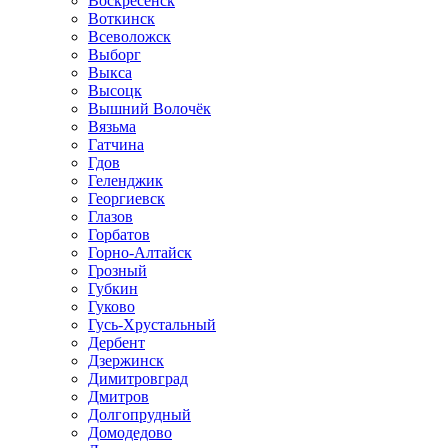
Воскресенск
Воткинск
Всеволожск
Выборг
Выкса
Высоцк
Вышний Волочёк
Вязьма
Гатчина
Гдов
Геленджик
Георгиевск
Глазов
Горбатов
Горно-Алтайск
Грозный
Губкин
Гуково
Гусь-Хрустальный
Дербент
Дзержинск
Димитровград
Дмитров
Долгопрудный
Домодедово