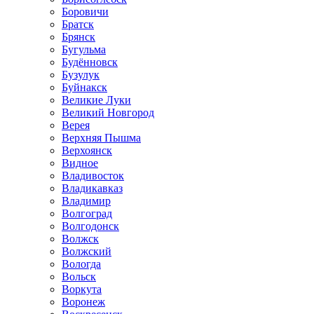
Боровичи
Братск
Брянск
Бугульма
Будённовск
Бузулук
Буйнакск
Великие Луки
Великий Новгород
Верея
Верхняя Пышма
Верхоянск
Видное
Владивосток
Владикавказ
Владимир
Волгоград
Волгодонск
Волжск
Волжский
Вологда
Вольск
Воркута
Воронеж