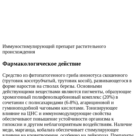
Иммуностимулирующий препарат растительного
происхождения
Фармакологическое действие
Средство из фитопатогенного гриба инонотуса скошенного
(трутовик косотрубчатый, трутовик косой), развивающегося в
форме наростов на стволах березы. Основными
действующими веществами являются пигменты, образующие
хромогенный полифенолкарбоновый комплекс (20%) в
сочетании с полисахаридами (6-8%), агарициновой и
гуминоподобной чаговыми кислотами. Тонизирующее
влияние на ЦНС и иммуномодулирующие свойства
обеспечивают повышение устойчивости организма к
гипоксии и другим неблагоприятным воздействиям. Наличие
меди, марганца, кобальта обеспечивает стимулирующее
влияние на кроветворение, особенно на лейкопоэз. Препараты