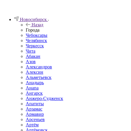
Новосибирск
Назад
Города
Чебоксары
Челябинск
Черкесск
Чита
Абакан
Азов
Александров
Алексин
Альметьевск
Анадырь
Анапа
Ангарск
Анжеро-Судженск
Апатиты
Арзамас
Армавир
Арсеньев
Артём
Артёмовск