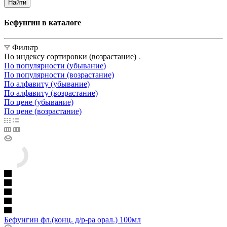
Найти
Бефунгин в каталоге
Фильтр
По индексу сортировки (возрастание)
По популярности (убывание)
По популярности (возрастание)
По алфавиту (убывание)
По алфавиту (возрастание)
По цене (убывание)
По цене (возрастание)
Бефунгин фл.(конц. д/р-ра орал.) 100мл