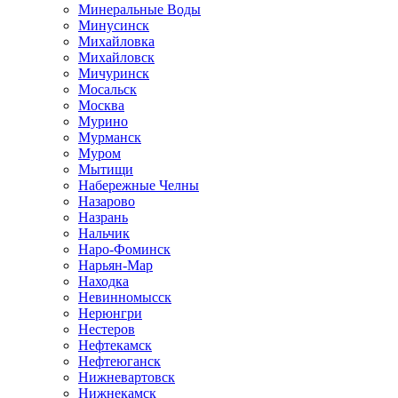
Минеральные Воды
Минусинск
Михайловка
Михайловск
Мичуринск
Мосальск
Москва
Мурино
Мурманск
Муром
Мытищи
Набережные Челны
Назарово
Назрань
Нальчик
Наро-Фоминск
Нарьян-Мар
Находка
Невинномысск
Нерюнгри
Нестеров
Нефтекамск
Нефтеюганск
Нижневартовск
Нижнекамск