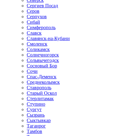
Северск
Сергиев Посад
Серов
Серпухов
Сибай
Симферополь
Славск
Славянск-на-Кубани
Смоленск
Соликамск
Солнечногорск
Сольвычегодск
Сосновый Бор
Сочи
Спас-Деменск
Среднеколымск
Ставрополь
Старый Оскол
Стерлитамак
Ступино
Сургут
Сызрань
Сыктывкар
Таганрог
Тамбов