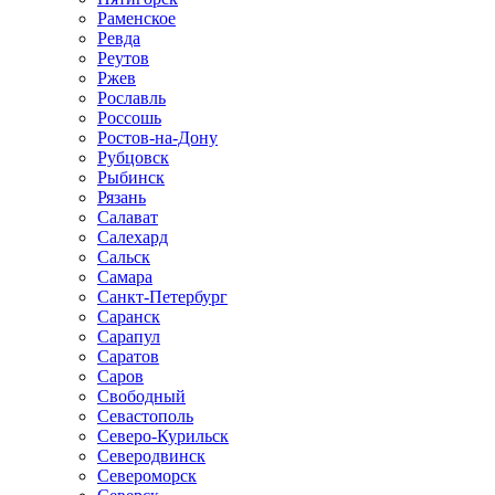
Раменское
Ревда
Реутов
Ржев
Рославль
Россошь
Ростов-на-Дону
Рубцовск
Рыбинск
Рязань
Салават
Салехард
Сальск
Самара
Санкт-Петербург
Саранск
Сарапул
Саратов
Саров
Свободный
Севастополь
Северо-Курильск
Северодвинск
Североморск