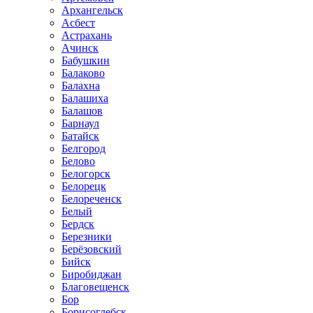
Архангельск
Асбест
Астрахань
Ачинск
Бабушкин
Балаково
Балахна
Балашиха
Балашов
Барнаул
Батайск
Белгород
Белово
Белогорск
Белорецк
Белореченск
Белый
Бердск
Березники
Берёзовский
Бийск
Биробиджан
Благовещенск
Бор
Борисоглебск