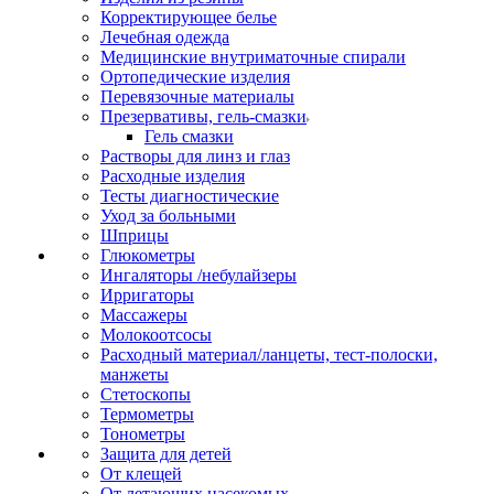
Корректирующее белье
Лечебная одежда
Медицинские внутриматочные спирали
Ортопедические изделия
Перевязочные материалы
Презервативы, гель-смазки
Гель смазки
Растворы для линз и глаз
Расходные изделия
Тесты диагностические
Уход за больными
Шприцы
Глюкометры
Ингаляторы /небулайзеры
Ирригаторы
Массажеры
Молокоотсосы
Расходный материал/ланцеты, тест-полоски,
манжеты
Стетоскопы
Термометры
Тонометры
Защита для детей
От клещей
От летающих насекомых