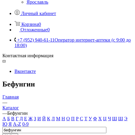
Ярославль
Личный кабинет
Корзина
0
Отложенные
0
+7 (952) 940-61-11
Оператор интернет-аптеки (с 9:00 до
18:00)
Контактная информация
Вконтакте
Бефунгин
Главная
—
Каталог
—
Бефунгин
А
Б
В
Г
Д
Е
Ж
З
И
Й
К
Л
М
Н
О
П
Р
С
Т
У
Ф
Х
Ц
Ч
Ш
Щ
Э
Ю
Я
A-Z
0-9