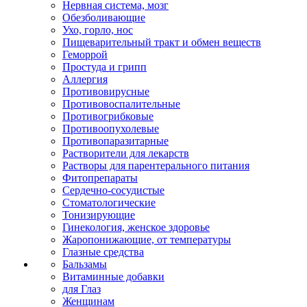
Нервная система, мозг
Обезболивающие
Ухо, горло, нос
Пищеварительный тракт и обмен веществ
Геморрой
Простуда и грипп
Аллергия
Противовирусные
Противовоспалительные
Противогрибковые
Противоопухолевые
Противопаразитарные
Растворители для лекарств
Растворы для парентерального питания
Фитопрепараты
Сердечно-сосудистые
Стоматологические
Тонизирующие
Гинекология, женское здоровье
Жаропонижающие, от температуры
Глазные средства
Бальзамы
Витаминные добавки
для Глаз
Женщинам