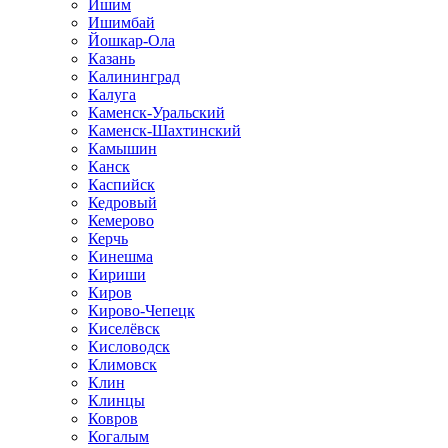
Ишим
Ишимбай
Йошкар-Ола
Казань
Калининград
Калуга
Каменск-Уральский
Каменск-Шахтинский
Камышин
Канск
Каспийск
Кедровый
Кемерово
Керчь
Кинешма
Кириши
Киров
Кирово-Чепецк
Киселёвск
Кисловодск
Климовск
Клин
Клинцы
Ковров
Когалым