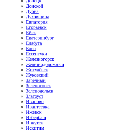
Донецк
Донской
Дубна
Духовщина
Евпатория
Егорьевск
Ейск
Екатеринбург
Елабуга
Елец
Ессентуки
Железногорск
Железнодорожный
Жигулёвск
Жуковский
Заречный
Зеленогорск
Зеленодольск
Златоуст
Иваново
Ивантеевка
Ижевск
Избербаш
Иркутск
Искитим