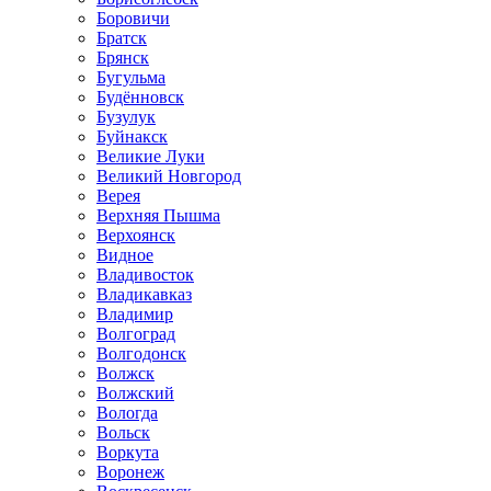
Боровичи
Братск
Брянск
Бугульма
Будённовск
Бузулук
Буйнакск
Великие Луки
Великий Новгород
Верея
Верхняя Пышма
Верхоянск
Видное
Владивосток
Владикавказ
Владимир
Волгоград
Волгодонск
Волжск
Волжский
Вологда
Вольск
Воркута
Воронеж