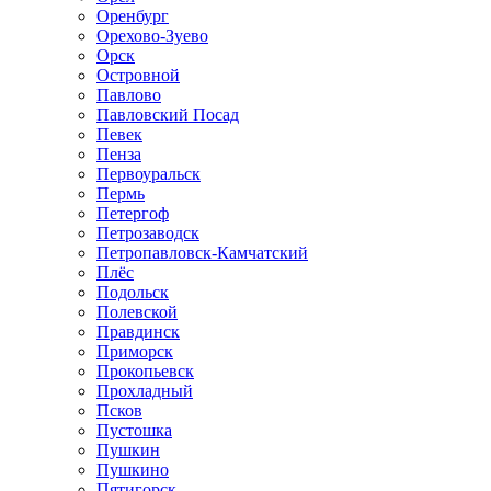
Оренбург
Орехово-Зуево
Орск
Островной
Павлово
Павловский Посад
Певек
Пенза
Первоуральск
Пермь
Петергоф
Петрозаводск
Петропавловск-Камчатский
Плёс
Подольск
Полевской
Правдинск
Приморск
Прокопьевск
Прохладный
Псков
Пустошка
Пушкин
Пушкино
Пятигорск