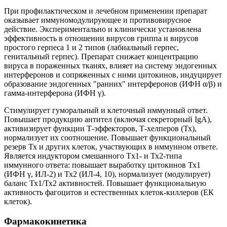
При профилактическом и лечебном применении препарат
оказывает иммуномодулирующее и противовирусное
действие. Экспериментально и клинически установлена
эффективность в отношении вирусов гриппа и вирусов
простого герпеса 1 и 2 типов (лабиальный герпес,
генитальный герпес). Препарат снижает концентрацию
вируса в пораженных тканях, влияет на систему эндогенных
интерферонов и сопряженных с ними цитокинов, индуцирует
образование эндогенных "ранних" интерферонов (ИФН α/β) и
гамма-интерферона (ИФН γ).
Стимулирует гуморальный и клеточный иммунный ответ.
Повышает продукцию антител (включая секреторный IgA),
активизирует функции Т-эффекторов, Т-хелперов (Тх),
нормализует их соотношение. Повышает функциональный
резерв Тх и других клеток, участвующих в иммунном ответе.
Является индуктором смешанного Tx1- и Тх2-типа
иммунного ответа: повышает выработку цитокинов Тх1
(ИФН γ, ИЛ-2) и Тх2 (ИЛ-4, 10), нормализует (модулирует)
баланс Тх1/Тх2 активностей. Повышает функциональную
активность фагоцитов и естественных клеток-киллеров (ЕК
клеток).
Фармакокинетика