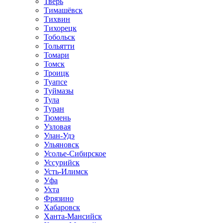
Тверь
Тимашёвск
Тихвин
Тихорецк
Тобольск
Тольятти
Томари
Томск
Троицк
Туапсе
Туймазы
Тула
Туран
Тюмень
Узловая
Улан-Удэ
Ульяновск
Усолье-Сибирское
Уссурийск
Усть-Илимск
Уфа
Ухта
Фрязино
Хабаровск
Ханта-Мансийск