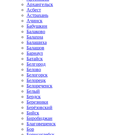
Архангельск
Асбест
Астрахань
Ачинск
Бабушкин
Балаково
Балахна
Балашиха
Балашов
Барнаул
Батайск
Белгород
Белово
Белогорск
Белорецк
Белореченск
Белый
Бердск
Березники
Берёзовский
Бийск
Биробиджан
Благовещенск
Бор
Борисоглебск