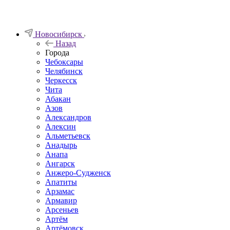
Новосибирск
Назад
Города
Чебоксары
Челябинск
Черкесск
Чита
Абакан
Азов
Александров
Алексин
Альметьевск
Анадырь
Анапа
Ангарск
Анжеро-Судженск
Апатиты
Арзамас
Армавир
Арсеньев
Артём
Артёмовск