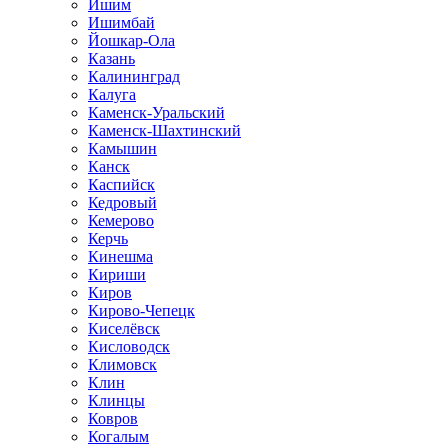
Ишим
Ишимбай
Йошкар-Ола
Казань
Калининград
Калуга
Каменск-Уральский
Каменск-Шахтинский
Камышин
Канск
Каспийск
Кедровый
Кемерово
Керчь
Кинешма
Кириши
Киров
Кирово-Чепецк
Киселёвск
Кисловодск
Климовск
Клин
Клинцы
Ковров
Когалым