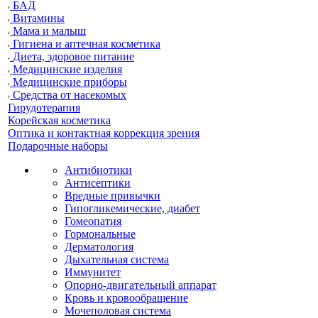
БАД
Витамины
Мама и малыш
Гигиена и аптечная косметика
Диета, здоровое питание
Медицинские изделия
Медицинские приборы
Средства от насекомых
Гирудотерапия
Корейская косметика
Оптика и контактная коррекция зрения
Подарочные наборы
Антибиотики
Антисептики
Вредные привычки
Гипогликемические, диабет
Гомеопатия
Гормональные
Дерматология
Дыхательная система
Иммунитет
Опорно-двигательный аппарат
Кровь и кровообращение
Мочеполовая система