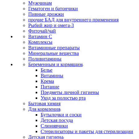
Мужчинам
Гематоген и батончики
Пивные дрожжи
прочие БАД для внутреннего применения
Рыбий жир и омега-3
Фиточай/чай
Витамин С
Комплексы
Витаминные препараты
Минеральные вещества
Поливитамины
Беременным и кормящим
Белье
Витамины
Крема
Питание
Предметы личной гигиены
Уход за полостью рта
Бытовая химия
Для кормления
Бутылочки и соски
Детская посуда
Слюнявчики
Стерилизаторы и пакеты для стерилизации
Детская гигиена