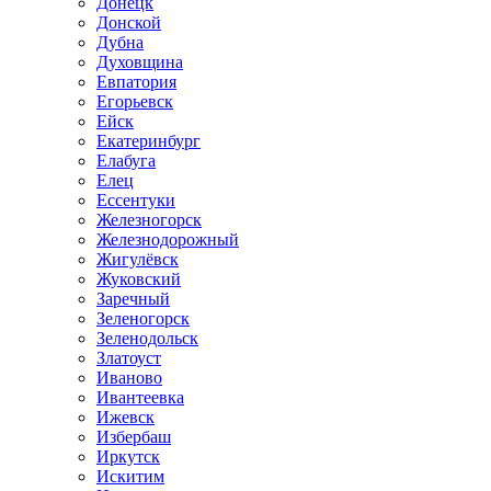
Донецк
Донской
Дубна
Духовщина
Евпатория
Егорьевск
Ейск
Екатеринбург
Елабуга
Елец
Ессентуки
Железногорск
Железнодорожный
Жигулёвск
Жуковский
Заречный
Зеленогорск
Зеленодольск
Златоуст
Иваново
Ивантеевка
Ижевск
Избербаш
Иркутск
Искитим