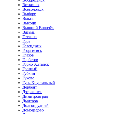
Воскресенск
Воткинск
Всеволожск
Выборг
Выкса
Высоцк
Вышний Волочёк
Вязьма
Гатчина
Гдов
Геленджик
Георгиевск
Глазов
Горбатов
Горно-Алтайск
Грозный
Губкин
Гуково
Гусь-Хрустальный
Дербент
Дзержинск
Димитровград
Дмитров
Долгопрудный
Домодедово