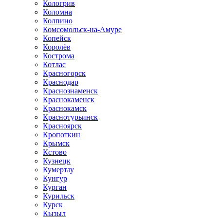
Кологрив
Коломна
Колпино
Комсомольск-на-Амуре
Копейск
Королёв
Кострома
Котлас
Красногорск
Краснодар
Краснознаменск
Краснокаменск
Краснокамск
Краснотурьинск
Красноярск
Кропоткин
Крымск
Кстово
Кузнецк
Кумертау
Кунгур
Курган
Курильск
Курск
Кызыл