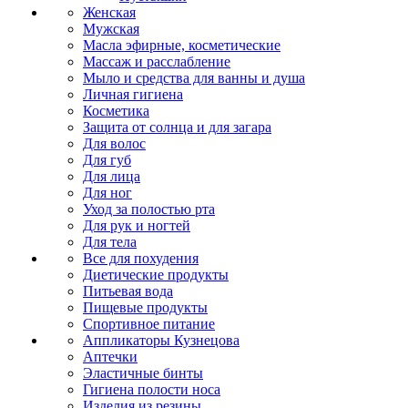
Женская
Мужская
Масла эфирные, косметические
Массаж и расслабление
Мыло и средства для ванны и душа
Личная гигиена
Косметика
Защита от солнца и для загара
Для волос
Для губ
Для лица
Для ног
Уход за полостью рта
Для рук и ногтей
Для тела
Все для похудения
Диетические продукты
Питьевая вода
Пищевые продукты
Спортивное питание
Аппликаторы Кузнецова
Аптечки
Эластичные бинты
Гигиена полости носа
Изделия из резины