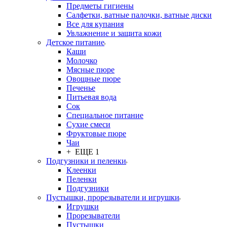
Предметы гигиены
Салфетки, ватные палочки, ватные диски
Все для купания
Увлажнение и защита кожи
Детское питание
Каши
Молочко
Мясные пюре
Овощные пюре
Печенье
Питьевая вода
Сок
Специальное питание
Сухие смеси
Фруктовые пюре
Чаи
+ ЕЩЕ 1
Подгузники и пеленки
Клеенки
Пеленки
Подгузники
Пустышки, прорезыватели и игрушки
Игрушки
Прорезыватели
Пустышки