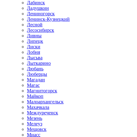
Лабинск
Ладушкин
Лениногорск
Ленинск-Кузнецкий
Лесной
Лесосибирск
Ливны
Липецк
Лиски
Лобня
Лысьва
Лыткарино
Любань
Люберцы
Магадан
Магас
Магнитогорск
Майкоп
Малоархангельск
Махачкала
Междуреченск
Мезень
Мелеуз
Мещовск
Миасс