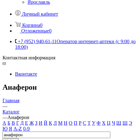
Ярославль
Личный кабинет
Корзина
0
Отложенные
0
+7 (952) 940-61-11
Оператор интернет-аптеки (с 9:00 до
18:00)
Контактная информация
Вконтакте
Анаферон
Главная
—
Каталог
—
Анаферон
А
Б
В
Г
Д
Е
Ж
З
И
Й
К
Л
М
Н
О
П
Р
С
Т
У
Ф
Х
Ц
Ч
Ш
Щ
Э
Ю
Я
A-Z
0-9