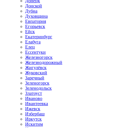
Донецк
Донской
Дубна
Духовщина
Евпатория
Егорьевск
Ейск
Екатеринбург
Елабуга
Елец
Ессентуки
Железногорск
Железнодорожный
Жигулёвск
Жуковский
Заречный
Зеленогорск
Зеленодольск
Златоуст
Иваново
Ивантеевка
Ижевск
Избербаш
Иркутск
Искитим