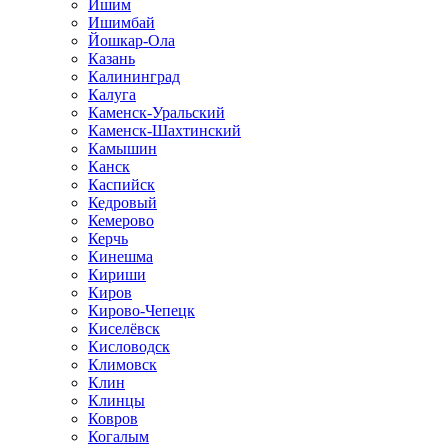
Ишим
Ишимбай
Йошкар-Ола
Казань
Калининград
Калуга
Каменск-Уральский
Каменск-Шахтинский
Камышин
Канск
Каспийск
Кедровый
Кемерово
Керчь
Кинешма
Кириши
Киров
Кирово-Чепецк
Киселёвск
Кисловодск
Климовск
Клин
Клинцы
Ковров
Когалым