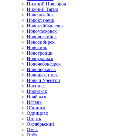
Нижний Новгород
Нижний Тагил
Новоалтайск
Новокузнецк
Новокуйбышевск
Новомосковск
Новороссийск
Новосибирск
Новосиль
Новотроицк
Новоуральск
Новочебоксарск
Новочеркасск
Новошахтинск
Новый Уренгой
Ногинск
Норильск
Ноябрьск
Нягань
Обнинск
Одинцово
Озёрск
Октябрьский
Омск
Орёл