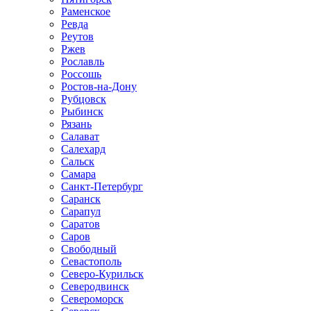
Раменское
Ревда
Реутов
Ржев
Рославль
Россошь
Ростов-на-Дону
Рубцовск
Рыбинск
Рязань
Салават
Салехард
Сальск
Самара
Санкт-Петербург
Саранск
Сарапул
Саратов
Саров
Свободный
Севастополь
Северо-Курильск
Северодвинск
Североморск