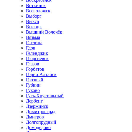
Воскресенск
Воткинск
Всеволожск
Выборг
Выкса
Высоцк
Вышний Волочёк
Вязьма
Гатчина
Гдов
Геленджик
Георгиевск
Глазов
Горбатов
Горно-Алтайск
Грозный
Губкин
Гуково
Гусь-Хрустальный
Дербент
Дзержинск
Димитровград
Дмитров
Долгопрудный
Домодедово