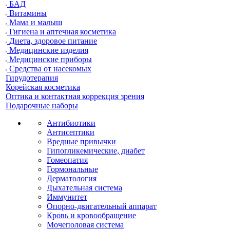
БАД
Витамины
Мама и малыш
Гигиена и аптечная косметика
Диета, здоровое питание
Медицинские изделия
Медицинские приборы
Средства от насекомых
Гирудотерапия
Корейская косметика
Оптика и контактная коррекция зрения
Подарочные наборы
Антибиотики
Антисептики
Вредные привычки
Гипогликемические, диабет
Гомеопатия
Гормональные
Дерматология
Дыхательная система
Иммунитет
Опорно-двигательный аппарат
Кровь и кровообращение
Мочеполовая система