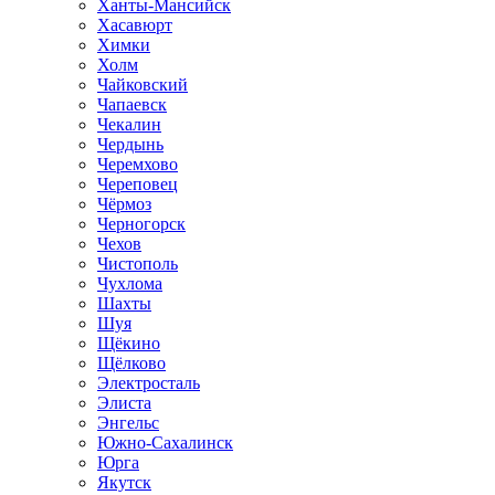
Ханты-Мансийск
Хасавюрт
Химки
Холм
Чайковский
Чапаевск
Чекалин
Чердынь
Черемхово
Череповец
Чёрмоз
Черногорск
Чехов
Чистополь
Чухлома
Шахты
Шуя
Щёкино
Щёлково
Электросталь
Элиста
Энгельс
Южно-Сахалинск
Юрга
Якутск