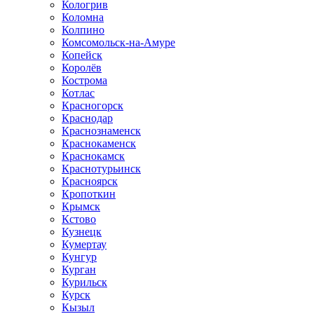
Кологрив
Коломна
Колпино
Комсомольск-на-Амуре
Копейск
Королёв
Кострома
Котлас
Красногорск
Краснодар
Краснознаменск
Краснокаменск
Краснокамск
Краснотурьинск
Красноярск
Кропоткин
Крымск
Кстово
Кузнецк
Кумертау
Кунгур
Курган
Курильск
Курск
Кызыл