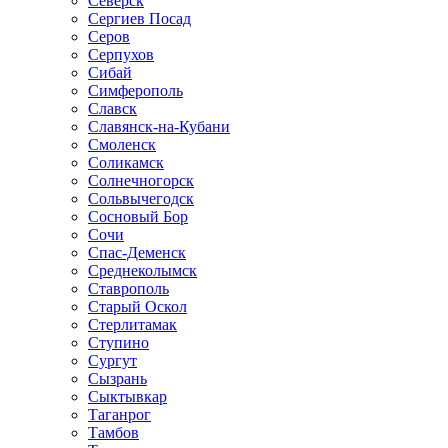
Северск
Сергиев Посад
Серов
Серпухов
Сибай
Симферополь
Славск
Славянск-на-Кубани
Смоленск
Соликамск
Солнечногорск
Сольвычегодск
Сосновый Бор
Сочи
Спас-Деменск
Среднеколымск
Ставрополь
Старый Оскол
Стерлитамак
Ступино
Сургут
Сызрань
Сыктывкар
Таганрог
Тамбов