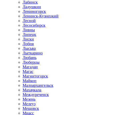
Лабинск
Ладушкин
Лениногорск
Ленинск-Кузнецкий
Лесной
Лесосибирск
Ливны
Липецк
Лиски
Лобня
Лысьва
Лыткарино
Любань
Люберцы
Магадан
Магас
Магнитогорск
Майкоп
Малоархангельск
Махачкала
Междуреченск
Мезень
Мелеуз
Мещовск
Миасс