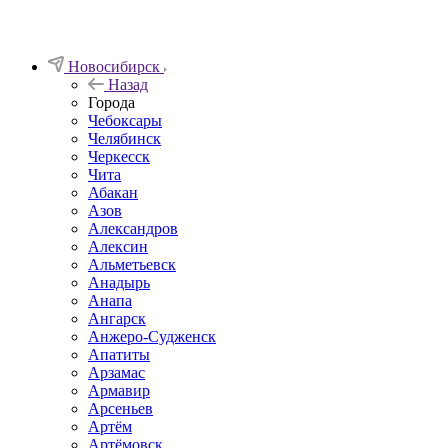
Новосибирск
Назад
Города
Чебоксары
Челябинск
Черкесск
Чита
Абакан
Азов
Александров
Алексин
Альметьевск
Анадырь
Анапа
Ангарск
Анжеро-Судженск
Апатиты
Арзамас
Армавир
Арсеньев
Артём
Артёмовск