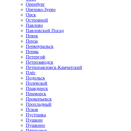
Оренбург
Орехово-Зуево
Орск
Островной
Павлово
Павловский Посад
Певек
Пенза
Первоуральск
Пермь
Петергоф
Петрозаводск
Петропавловск-Камчатский
Плёс
Подольск
Полевской
Правдинск
Приморск
Прокопьевск
Прохладный
Псков
Пустошка
Пушкин
Пушкино
Пятигорск