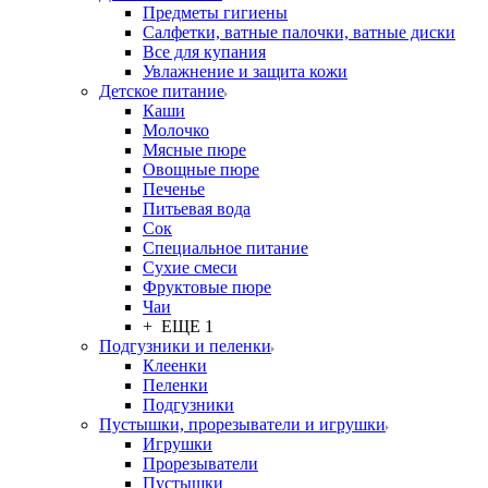
Предметы гигиены
Салфетки, ватные палочки, ватные диски
Все для купания
Увлажнение и защита кожи
Детское питание
Каши
Молочко
Мясные пюре
Овощные пюре
Печенье
Питьевая вода
Сок
Специальное питание
Сухие смеси
Фруктовые пюре
Чаи
+ ЕЩЕ 1
Подгузники и пеленки
Клеенки
Пеленки
Подгузники
Пустышки, прорезыватели и игрушки
Игрушки
Прорезыватели
Пустышки