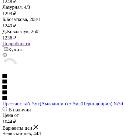
1248
₽
Лазурная, 4/3
1299
₽
Б.Богаткова, 208/1
1240
₽
Д.Ковальчук, 260
1236
₽
Подробности
Купить
Престанс таб. 5мг(Амлодипин) + 5мг(Периндоприл) №30
В наличии
Цена от
1044
₽
Варианты цен
Челюскинцев, 44/1