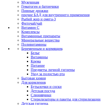
Мужчинам
Гематоген и батончики
Пивные дрожжи
прочие БАД для внутреннего применения
Рыбий жир и омега-3
Фиточай/чай
Витамин С
Комплексы
Витаминные препараты
Минеральные вещества
Поливитамины
Беременным и кормящим
Белье
Витамины
Крема
Питание
Предметы личной гигиены
Уход за полостью рта
Бытовая химия
Для кормления
Бутылочки и соски
Детская посуда
Слюнявчики
Стерилизаторы и пакеты для стерилизации
Детская гигиена