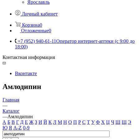
Ярославль
Личный кабинет
Корзина
0
Отложенные
0
+7 (952) 940-61-11
Оператор интернет-аптеки (с 9:00 до
18:00)
Контактная информация
Вконтакте
Амлодипин
Главная
—
Каталог
—
Амлодипин
А
Б
В
Г
Д
Е
Ж
З
И
Й
К
Л
М
Н
О
П
Р
С
Т
У
Ф
Х
Ц
Ч
Ш
Щ
Э
Ю
Я
A-Z
0-9