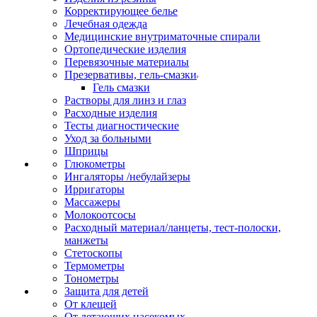
Корректирующее белье
Лечебная одежда
Медицинские внутриматочные спирали
Ортопедические изделия
Перевязочные материалы
Презервативы, гель-смазки
Гель смазки
Растворы для линз и глаз
Расходные изделия
Тесты диагностические
Уход за больными
Шприцы
Глюкометры
Ингаляторы /небулайзеры
Ирригаторы
Массажеры
Молокоотсосы
Расходный материал/ланцеты, тест-полоски,
манжеты
Стетоскопы
Термометры
Тонометры
Защита для детей
От клещей
От летающих насекомых