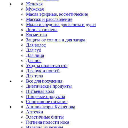
Женская
Мужская
Масла эфирные, косметические
Массаж и расслабление
Мыло и средства для ванны и душа
Личная гигиена
Косметика
Защита от солнца и для загара
Для волос
Для губ
Для лица
Для ног
Уход за полостью рта
Для рук и ногтей
Для тела
Все для похудения
Диетические продукты
Питьевая вода
Пищевые продукты
Спортивное питание
Аппликаторы Кузнецова
Аптечки
Эластичные бинты
Гигиена полости носа
Изделия из резины