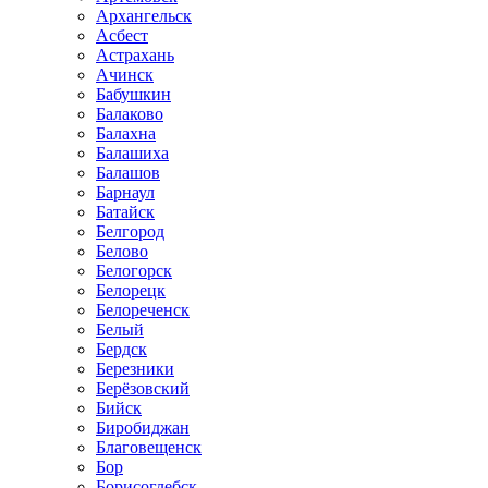
Архангельск
Асбест
Астрахань
Ачинск
Бабушкин
Балаково
Балахна
Балашиха
Балашов
Барнаул
Батайск
Белгород
Белово
Белогорск
Белорецк
Белореченск
Белый
Бердск
Березники
Берёзовский
Бийск
Биробиджан
Благовещенск
Бор
Борисоглебск