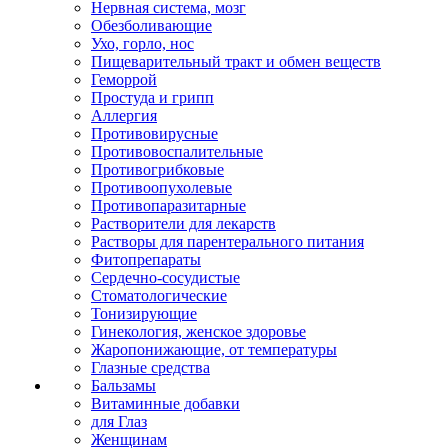
Нервная система, мозг
Обезболивающие
Ухо, горло, нос
Пищеварительный тракт и обмен веществ
Геморрой
Простуда и грипп
Аллергия
Противовирусные
Противовоспалительные
Противогрибковые
Противоопухолевые
Противопаразитарные
Растворители для лекарств
Растворы для парентерального питания
Фитопрепараты
Сердечно-сосудистые
Стоматологические
Тонизирующие
Гинекология, женское здоровье
Жаропонижающие, от температуры
Глазные средства
Бальзамы
Витаминные добавки
для Глаз
Женщинам