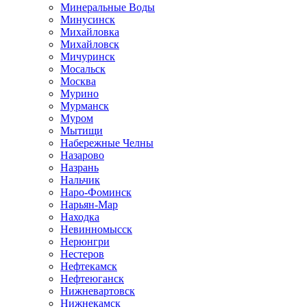
Минеральные Воды
Минусинск
Михайловка
Михайловск
Мичуринск
Мосальск
Москва
Мурино
Мурманск
Муром
Мытищи
Набережные Челны
Назарово
Назрань
Нальчик
Наро-Фоминск
Нарьян-Мар
Находка
Невинномысск
Нерюнгри
Нестеров
Нефтекамск
Нефтеюганск
Нижневартовск
Нижнекамск