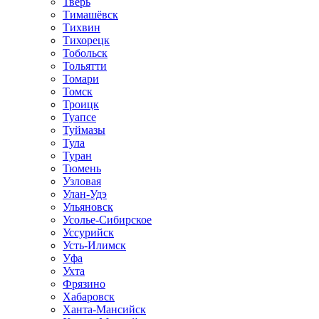
Тверь
Тимашёвск
Тихвин
Тихорецк
Тобольск
Тольятти
Томари
Томск
Троицк
Туапсе
Туймазы
Тула
Туран
Тюмень
Узловая
Улан-Удэ
Ульяновск
Усолье-Сибирское
Уссурийск
Усть-Илимск
Уфа
Ухта
Фрязино
Хабаровск
Ханта-Мансийск