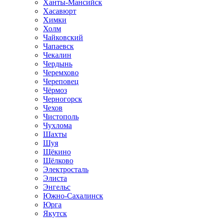
Ханты-Мансийск
Хасавюрт
Химки
Холм
Чайковский
Чапаевск
Чекалин
Чердынь
Черемхово
Череповец
Чёрмоз
Черногорск
Чехов
Чистополь
Чухлома
Шахты
Шуя
Щёкино
Щёлково
Электросталь
Элиста
Энгельс
Южно-Сахалинск
Юрга
Якутск