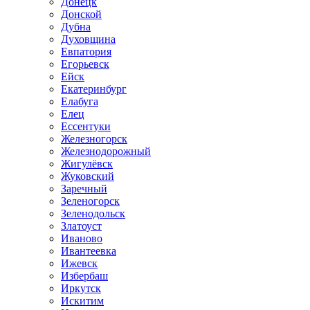
Донецк
Донской
Дубна
Духовщина
Евпатория
Егорьевск
Ейск
Екатеринбург
Елабуга
Елец
Ессентуки
Железногорск
Железнодорожный
Жигулёвск
Жуковский
Заречный
Зеленогорск
Зеленодольск
Златоуст
Иваново
Ивантеевка
Ижевск
Избербаш
Иркутск
Искитим