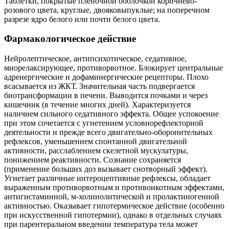
Таблетки, покрытые пленочной оболочкой коричнево-
розового цвета, круглые, двояковыпуклые; на поперечном
разрезе ядро белого или почти белого цвета.
Фармакологическое действие
Нейролептическое, антипсихотическое, седативное,
миорелаксирующее, противорвотное. Блокирует центральные
адренергические и дофаминергические рецепторы. Плохо
всасывается из ЖКТ. Значительная часть подвергается
биотрансформации в печени. Выводится почками и через
кишечник (в течение многих дней). Характеризуется
наличием сильного седативного эффекта. Общее успокоение
при этом сочетается с угнетением условнорефлекторной
деятельности и прежде всего двигательно-оборонительных
рефлексов, уменьшением спонтанной двигательной
активности, расслаблением скелетной мускулатуры,
понижением реактивности. Сознание сохраняется
(применение больших доз вызывает снотворный эффект).
Угнетает различные интероцептивные рефлексы, обладает
выраженным противорвотным и противоикотным эффектами,
антигистаминной, м-холинолитической и пролактиногенной
активностью. Оказывает гипотермическое действие (особенно
при искусственной гипотермии), однако в отдельных случаях
при парентеральном введении температура тела может