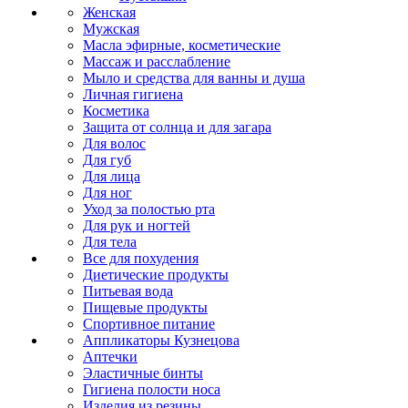
Женская
Мужская
Масла эфирные, косметические
Массаж и расслабление
Мыло и средства для ванны и душа
Личная гигиена
Косметика
Защита от солнца и для загара
Для волос
Для губ
Для лица
Для ног
Уход за полостью рта
Для рук и ногтей
Для тела
Все для похудения
Диетические продукты
Питьевая вода
Пищевые продукты
Спортивное питание
Аппликаторы Кузнецова
Аптечки
Эластичные бинты
Гигиена полости носа
Изделия из резины