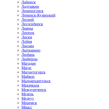
Лабинск
Ладушкин
Лениногорск
Ленинск-Кузнецкий
Лесной
Лесосибирск
Ливны
Липецк
Лиски
Лобня
Лысьва
Лыткарино
Любань
Люберцы
Магадан
Магас
Магнитогорск
Майкоп
Малоархангельск
Махачкала
Междуреченск
Мезень
Мелеуз
Мещовск
Миасс