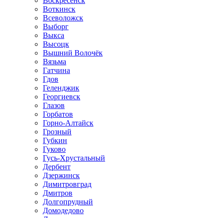
Воскресенск
Воткинск
Всеволожск
Выборг
Выкса
Высоцк
Вышний Волочёк
Вязьма
Гатчина
Гдов
Геленджик
Георгиевск
Глазов
Горбатов
Горно-Алтайск
Грозный
Губкин
Гуково
Гусь-Хрустальный
Дербент
Дзержинск
Димитровград
Дмитров
Долгопрудный
Домодедово