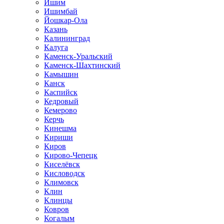
Ишим
Ишимбай
Йошкар-Ола
Казань
Калининград
Калуга
Каменск-Уральский
Каменск-Шахтинский
Камышин
Канск
Каспийск
Кедровый
Кемерово
Керчь
Кинешма
Кириши
Киров
Кирово-Чепецк
Киселёвск
Кисловодск
Климовск
Клин
Клинцы
Ковров
Когалым