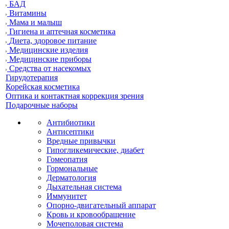
БАД
Витамины
Мама и малыш
Гигиена и аптечная косметика
Диета, здоровое питание
Медицинские изделия
Медицинские приборы
Средства от насекомых
Гирудотерапия
Корейская косметика
Оптика и контактная коррекция зрения
Подарочные наборы
Антибиотики
Антисептики
Вредные привычки
Гипогликемические, диабет
Гомеопатия
Гормональные
Дерматология
Дыхательная система
Иммунитет
Опорно-двигательный аппарат
Кровь и кровообращение
Мочеполовая система