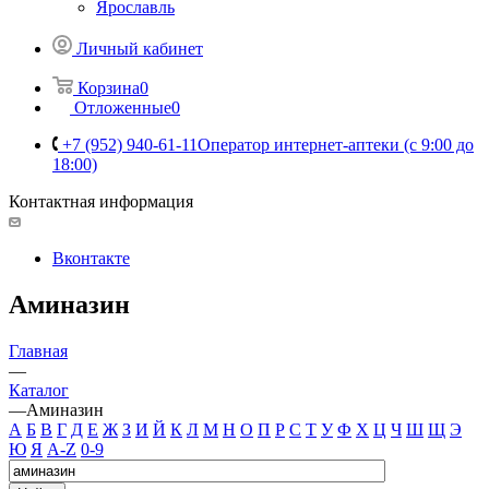
Ярославль
Личный кабинет
Корзина
0
Отложенные
0
+7 (952) 940-61-11
Оператор интернет-аптеки (с 9:00 до
18:00)
Контактная информация
Вконтакте
Аминазин
Главная
—
Каталог
—
Аминазин
А
Б
В
Г
Д
Е
Ж
З
И
Й
К
Л
М
Н
О
П
Р
С
Т
У
Ф
Х
Ц
Ч
Ш
Щ
Э
Ю
Я
A-Z
0-9