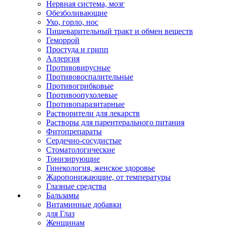
Нервная система, мозг
Обезболивающие
Ухо, горло, нос
Пищеварительный тракт и обмен веществ
Геморрой
Простуда и грипп
Аллергия
Противовирусные
Противовоспалительные
Противогрибковые
Противоопухолевые
Противопаразитарные
Растворители для лекарств
Растворы для парентерального питания
Фитопрепараты
Сердечно-сосудистые
Стоматологические
Тонизирующие
Гинекология, женское здоровье
Жаропонижающие, от температуры
Глазные средства
Бальзамы
Витаминные добавки
для Глаз
Женщинам