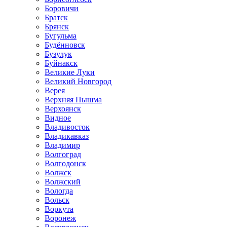
Боровичи
Братск
Брянск
Бугульма
Будённовск
Бузулук
Буйнакск
Великие Луки
Великий Новгород
Верея
Верхняя Пышма
Верхоянск
Видное
Владивосток
Владикавказ
Владимир
Волгоград
Волгодонск
Волжск
Волжский
Вологда
Вольск
Воркута
Воронеж