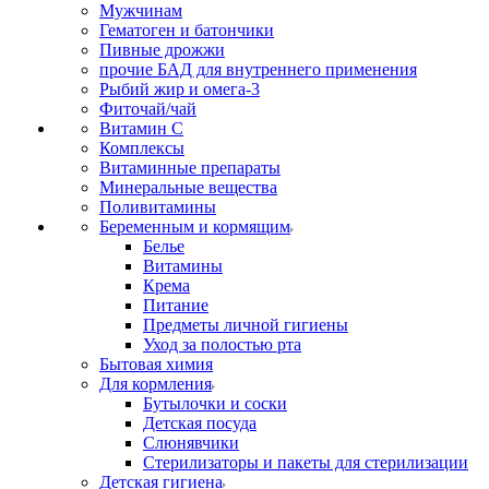
Мужчинам
Гематоген и батончики
Пивные дрожжи
прочие БАД для внутреннего применения
Рыбий жир и омега-3
Фиточай/чай
Витамин С
Комплексы
Витаминные препараты
Минеральные вещества
Поливитамины
Беременным и кормящим
Белье
Витамины
Крема
Питание
Предметы личной гигиены
Уход за полостью рта
Бытовая химия
Для кормления
Бутылочки и соски
Детская посуда
Слюнявчики
Стерилизаторы и пакеты для стерилизации
Детская гигиена