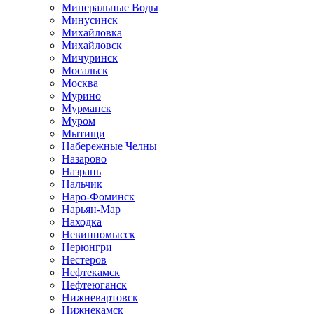
Минеральные Воды
Минусинск
Михайловка
Михайловск
Мичуринск
Мосальск
Москва
Мурино
Мурманск
Муром
Мытищи
Набережные Челны
Назарово
Назрань
Нальчик
Наро-Фоминск
Нарьян-Мар
Находка
Невинномысск
Нерюнгри
Нестеров
Нефтекамск
Нефтеюганск
Нижневартовск
Нижнекамск