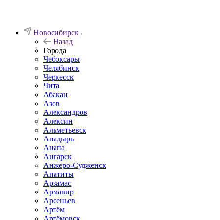
Новосибирск
Назад
Города
Чебоксары
Челябинск
Черкесск
Чита
Абакан
Азов
Александров
Алексин
Альметьевск
Анадырь
Анапа
Ангарск
Анжеро-Судженск
Апатиты
Арзамас
Армавир
Арсеньев
Артём
Артёмовск