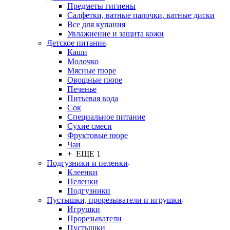
Предметы гигиены
Салфетки, ватные палочки, ватные диски
Все для купания
Увлажнение и защита кожи
Детское питание
Каши
Молочко
Мясные пюре
Овощные пюре
Печенье
Питьевая вода
Сок
Специальное питание
Сухие смеси
Фруктовые пюре
Чаи
+ ЕЩЕ 1
Подгузники и пеленки
Клеенки
Пеленки
Подгузники
Пустышки, прорезыватели и игрушки
Игрушки
Прорезыватели
Пустышки