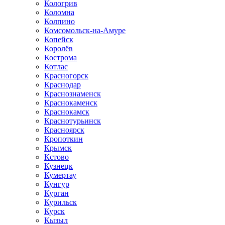
Кологрив
Коломна
Колпино
Комсомольск-на-Амуре
Копейск
Королёв
Кострома
Котлас
Красногорск
Краснодар
Краснознаменск
Краснокаменск
Краснокамск
Краснотурьинск
Красноярск
Кропоткин
Крымск
Кстово
Кузнецк
Кумертау
Кунгур
Курган
Курильск
Курск
Кызыл