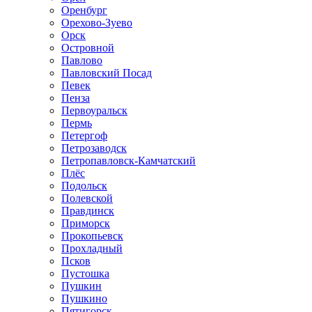
Оренбург
Орехово-Зуево
Орск
Островной
Павлово
Павловский Посад
Певек
Пенза
Первоуральск
Пермь
Петергоф
Петрозаводск
Петропавловск-Камчатский
Плёс
Подольск
Полевской
Правдинск
Приморск
Прокопьевск
Прохладный
Псков
Пустошка
Пушкин
Пушкино
Пятигорск