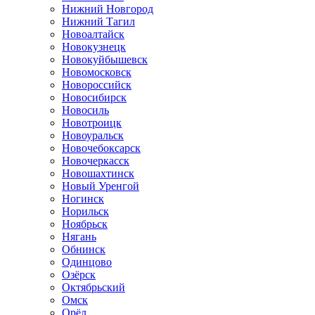
Нижний Новгород
Нижний Тагил
Новоалтайск
Новокузнецк
Новокуйбышевск
Новомосковск
Новороссийск
Новосибирск
Новосиль
Новотроицк
Новоуральск
Новочебоксарск
Новочеркасск
Новошахтинск
Новый Уренгой
Ногинск
Норильск
Ноябрьск
Нягань
Обнинск
Одинцово
Озёрск
Октябрьский
Омск
Орёл