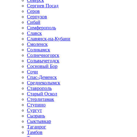
Северск
Сергиев Посад
Серов
Серпухов
Сибай
Симферополь
Славск
Славянск-на-Кубани
Смоленск
Соликамск
Солнечногорск
Сольвычегодск
Сосновый Бор
Сочи
Спас-Деменск
Среднеколымск
Ставрополь
Старый Оскол
Стерлитамак
Ступино
Сургут
Сызрань
Сыктывкар
Таганрог
Тамбов