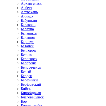
Архангельск
Асбест
Астрахань
Ачинск
Бабушкин
Балаково
Балахна
Балашиха
Балашов
Барнаул
Батайск
Белгород
Белово
Белогорск
Белорецк
Белореченск
Белый
Бердск
Березники
Берёзовский
Бийск
Биробиджан
Благовещенск
Бор
Борисоглебск