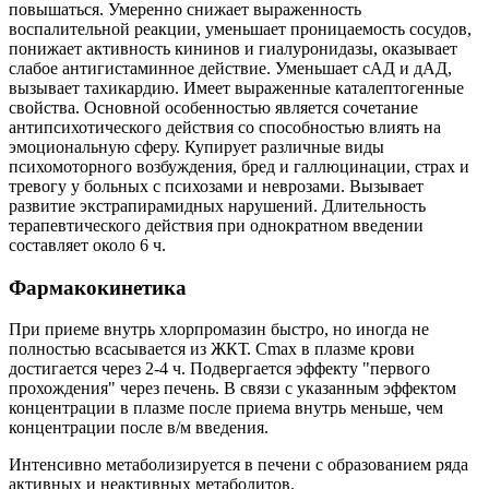
повышаться. Умеренно снижает выраженность
воспалительной реакции, уменьшает проницаемость сосудов,
понижает активность кининов и гиалуронидазы, оказывает
слабое антигистаминное действие. Уменьшает сАД и дАД,
вызывает тахикардию. Имеет выраженные каталептогенные
свойства. Основной особенностью является сочетание
антипсихотического действия со способностью влиять на
эмоциональную сферу. Купирует различные виды
психомоторного возбуждения, бред и галлюцинации, страх и
тревогу у больных с психозами и неврозами. Вызывает
развитие экстрапирамидных нарушений. Длительность
терапевтического действия при однократном введении
составляет около 6 ч.
Фармакокинетика
При приеме внутрь хлорпромазин быстро, но иногда не
полностью всасывается из ЖКТ. Cmax в плазме крови
достигается через 2-4 ч. Подвергается эффекту "первого
прохождения" через печень. В связи с указанным эффектом
концентрации в плазме после приема внутрь меньше, чем
концентрации после в/м введения.
Интенсивно метаболизируется в печени с образованием ряда
активных и неактивных метаболитов.