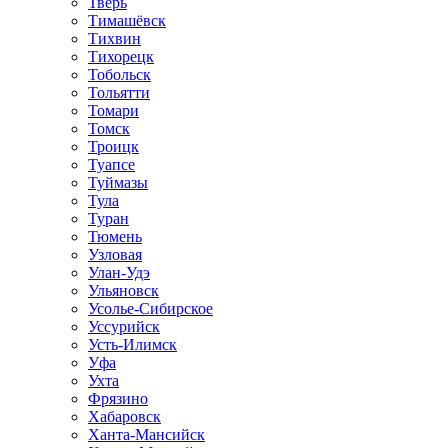
Тверь
Тимашёвск
Тихвин
Тихорецк
Тобольск
Тольятти
Томари
Томск
Троицк
Туапсе
Туймазы
Тула
Туран
Тюмень
Узловая
Улан-Удэ
Ульяновск
Усолье-Сибирское
Уссурийск
Усть-Илимск
Уфа
Ухта
Фрязино
Хабаровск
Ханта-Мансийск