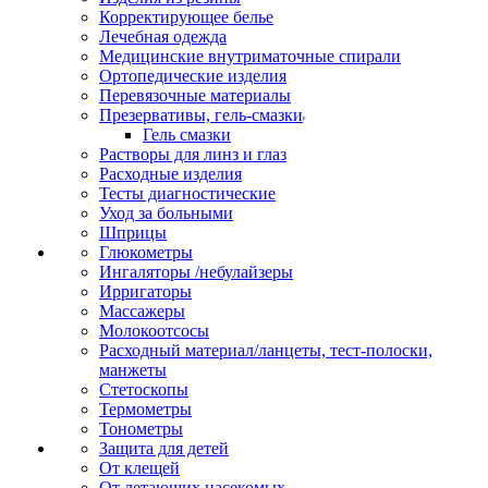
Корректирующее белье
Лечебная одежда
Медицинские внутриматочные спирали
Ортопедические изделия
Перевязочные материалы
Презервативы, гель-смазки
Гель смазки
Растворы для линз и глаз
Расходные изделия
Тесты диагностические
Уход за больными
Шприцы
Глюкометры
Ингаляторы /небулайзеры
Ирригаторы
Массажеры
Молокоотсосы
Расходный материал/ланцеты, тест-полоски,
манжеты
Стетоскопы
Термометры
Тонометры
Защита для детей
От клещей
От летающих насекомых