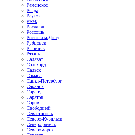
Раменское
Ревда
Реутов
Ржев
Рославль
Россошь
Ростов-на-Дону
Рубцовск
Рыбинск
Рязань
Салават
Салехард
Сальск
Самара
Санкт-Петербург
Саранск
Сарапул
Саратов
Саров
Свободный
Севастополь
Северо-Курильск
Северодвинск
Североморск