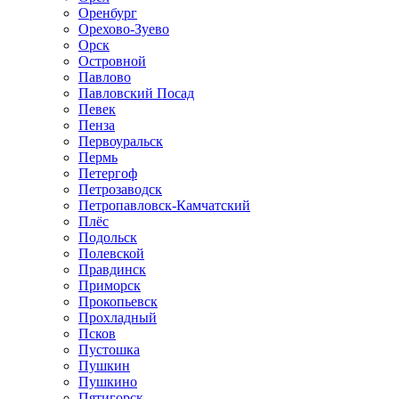
Оренбург
Орехово-Зуево
Орск
Островной
Павлово
Павловский Посад
Певек
Пенза
Первоуральск
Пермь
Петергоф
Петрозаводск
Петропавловск-Камчатский
Плёс
Подольск
Полевской
Правдинск
Приморск
Прокопьевск
Прохладный
Псков
Пустошка
Пушкин
Пушкино
Пятигорск