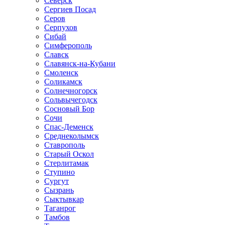
Северск
Сергиев Посад
Серов
Серпухов
Сибай
Симферополь
Славск
Славянск-на-Кубани
Смоленск
Соликамск
Солнечногорск
Сольвычегодск
Сосновый Бор
Сочи
Спас-Деменск
Среднеколымск
Ставрополь
Старый Оскол
Стерлитамак
Ступино
Сургут
Сызрань
Сыктывкар
Таганрог
Тамбов