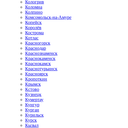
Кологрив
Коломна
Колпино
Комсомольск-на-Амуре
Копейск
Королёв
Кострома
Котлас
Красногорск
Краснодар
Краснознаменск
Краснокаменск
Краснокамск
Краснотурьинск
Красноярск
Кропоткин
Крымск
Кстово
Кузнецк
Кумертау
Кунгур
Курган
Курильск
Курск
Кызыл