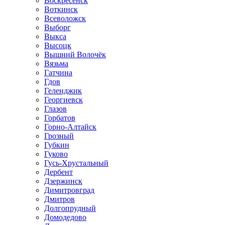
Воскресенск
Воткинск
Всеволожск
Выборг
Выкса
Высоцк
Вышний Волочёк
Вязьма
Гатчина
Гдов
Геленджик
Георгиевск
Глазов
Горбатов
Горно-Алтайск
Грозный
Губкин
Гуково
Гусь-Хрустальный
Дербент
Дзержинск
Димитровград
Дмитров
Долгопрудный
Домодедово