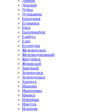
Донецк
Донской
Дубна
Духовщина
Евпатория
Егорьевск
Ейск
Екатеринбург
Елабуга
Елец
Ессентуки
Железногорск
Железнодорожный
Жигулёвск
Жуковский
Заречный
Зеленогорск
Зеленодольск
Златоуст
Иваново
Ивантеевка
Ижевск
Избербаш
Иркутск
Искитим