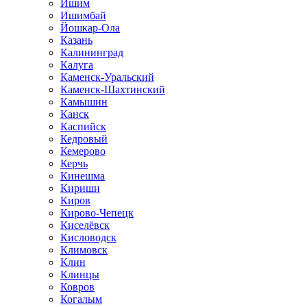
Ишим
Ишимбай
Йошкар-Ола
Казань
Калининград
Калуга
Каменск-Уральский
Каменск-Шахтинский
Камышин
Канск
Каспийск
Кедровый
Кемерово
Керчь
Кинешма
Кириши
Киров
Кирово-Чепецк
Киселёвск
Кисловодск
Климовск
Клин
Клинцы
Ковров
Когалым