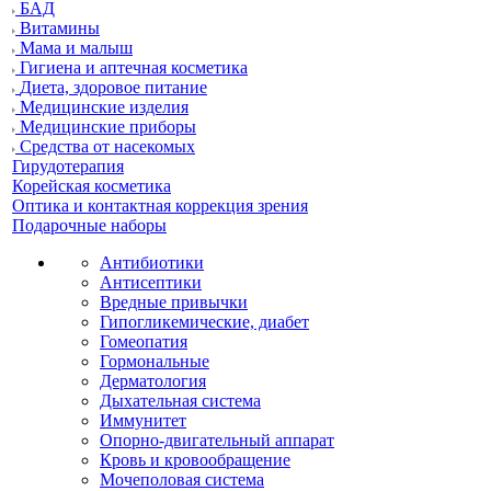
БАД
Витамины
Мама и малыш
Гигиена и аптечная косметика
Диета, здоровое питание
Медицинские изделия
Медицинские приборы
Средства от насекомых
Гирудотерапия
Корейская косметика
Оптика и контактная коррекция зрения
Подарочные наборы
Антибиотики
Антисептики
Вредные привычки
Гипогликемические, диабет
Гомеопатия
Гормональные
Дерматология
Дыхательная система
Иммунитет
Опорно-двигательный аппарат
Кровь и кровообращение
Мочеполовая система