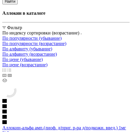
Найти
Аллокин в каталоге
Фильтр
По индексу сортировки (возрастание)
По популярности (убывание)
По популярности (возрастание)
По алфавиту (убывание)
По алфавиту (возрастание)
По цене (убывание)
По цене (возрастание)
Аллокин-альфа амп.(лиоф. д/приг. р-ра д/подкожн. введ.) 1мг