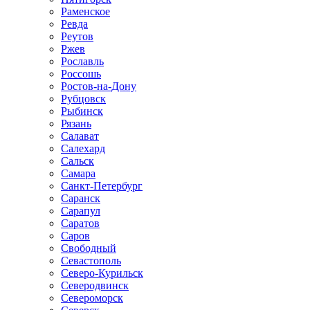
Раменское
Ревда
Реутов
Ржев
Рославль
Россошь
Ростов-на-Дону
Рубцовск
Рыбинск
Рязань
Салават
Салехард
Сальск
Самара
Санкт-Петербург
Саранск
Сарапул
Саратов
Саров
Свободный
Севастополь
Северо-Курильск
Северодвинск
Североморск