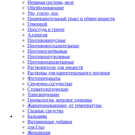
Нервная система, мозг
Обезболивающие
Ухо, горло, нос
Пищеварительный тракт и обмен веществ
Геморрой
Простуда и грипп
Аллергия
Противовирусные
Противовоспалительные
Противогрибковые
Противоопухолевые
Противопаразитарные
Растворители для лекарств
Растворы для парентерального питания
Фитопрепараты
Сердечно-сосудистые
Стоматологические
Тонизирующие
Гинекология, женское здоровье
Жаропонижающие, от температуры
Глазные средства
Бальзамы
Витаминные добавки
для Глаз
Женщинам