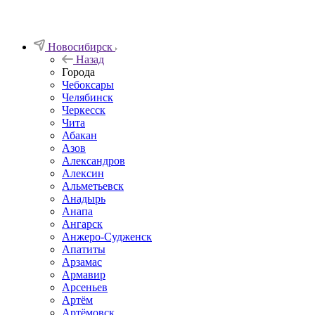
Новосибирск
Назад
Города
Чебоксары
Челябинск
Черкесск
Чита
Абакан
Азов
Александров
Алексин
Альметьевск
Анадырь
Анапа
Ангарск
Анжеро-Судженск
Апатиты
Арзамас
Армавир
Арсеньев
Артём
Артёмовск