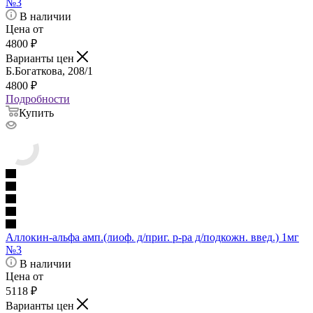
№3
В наличии
Цена от
4800
₽
Варианты цен
Б.Богаткова, 208/1
4800
₽
Подробности
Купить
Аллокин-альфа амп.(лиоф. д/приг. р-ра д/подкожн. введ.) 1мг
№3
В наличии
Цена от
5118
₽
Варианты цен