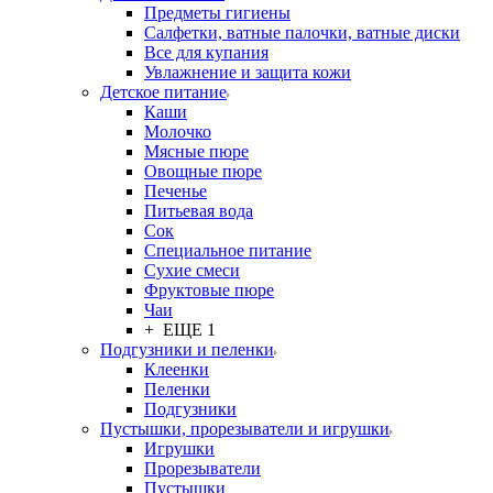
Предметы гигиены
Салфетки, ватные палочки, ватные диски
Все для купания
Увлажнение и защита кожи
Детское питание
Каши
Молочко
Мясные пюре
Овощные пюре
Печенье
Питьевая вода
Сок
Специальное питание
Сухие смеси
Фруктовые пюре
Чаи
+ ЕЩЕ 1
Подгузники и пеленки
Клеенки
Пеленки
Подгузники
Пустышки, прорезыватели и игрушки
Игрушки
Прорезыватели
Пустышки