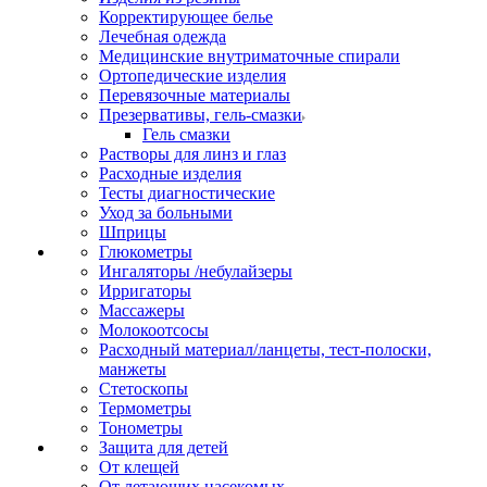
Корректирующее белье
Лечебная одежда
Медицинские внутриматочные спирали
Ортопедические изделия
Перевязочные материалы
Презервативы, гель-смазки
Гель смазки
Растворы для линз и глаз
Расходные изделия
Тесты диагностические
Уход за больными
Шприцы
Глюкометры
Ингаляторы /небулайзеры
Ирригаторы
Массажеры
Молокоотсосы
Расходный материал/ланцеты, тест-полоски,
манжеты
Стетоскопы
Термометры
Тонометры
Защита для детей
От клещей
От летающих насекомых