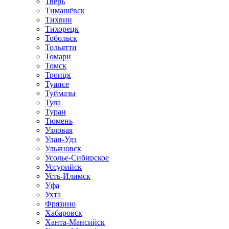
Тверь
Тимашёвск
Тихвин
Тихорецк
Тобольск
Тольятти
Томари
Томск
Троицк
Туапсе
Туймазы
Тула
Туран
Тюмень
Узловая
Улан-Удэ
Ульяновск
Усолье-Сибирское
Уссурийск
Усть-Илимск
Уфа
Ухта
Фрязино
Хабаровск
Ханта-Мансийск