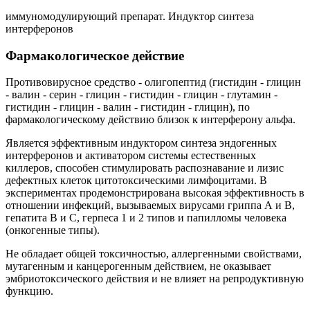
иммуномодулирующий препарат. Индуктор синтеза
интерферонов
Фармакологическое действие
Противовирусное средство - олигопептид (гистидин - глицин
- валин - серин - глицин - гистидин - глицин - глутамин -
гистидин - глицин - валин - гистидин - глицин), по
фармакологическому действию близок к интерферону альфа.
Является эффективным индуктором синтеза эндогенных
интерферонов и активатором системы естественных
киллеров, способен стимулировать распознавание и лизис
дефектных клеток цитотоксическими лимфоцитами. В
экспериментах продемонстрирована высокая эффективность в
отношении инфекций, вызываемых вирусами гриппа А и В,
гепатита В и С, герпеса 1 и 2 типов и папилломы человека
(онкогенные типы).
Не обладает общей токсичностью, аллергенными свойствами,
мутагенным и канцерогенным действием, не оказывает
эмбриотоксического действия и не влияет на репродуктивную
функцию.