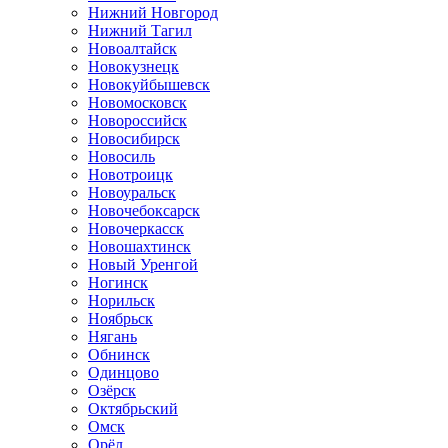
Нижний Новгород
Нижний Тагил
Новоалтайск
Новокузнецк
Новокуйбышевск
Новомосковск
Новороссийск
Новосибирск
Новосиль
Новотроицк
Новоуральск
Новочебоксарск
Новочеркасск
Новошахтинск
Новый Уренгой
Ногинск
Норильск
Ноябрьск
Нягань
Обнинск
Одинцово
Озёрск
Октябрьский
Омск
Орёл