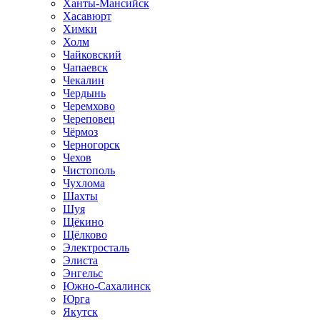
Ханты-Мансийск
Хасавюрт
Химки
Холм
Чайковский
Чапаевск
Чекалин
Чердынь
Черемхово
Череповец
Чёрмоз
Черногорск
Чехов
Чистополь
Чухлома
Шахты
Шуя
Щёкино
Щёлково
Электросталь
Элиста
Энгельс
Южно-Сахалинск
Юрга
Якутск