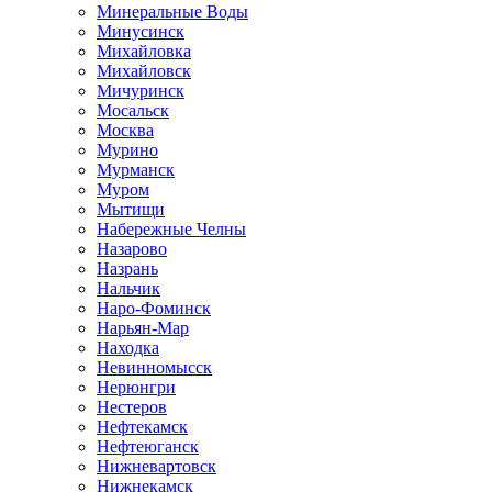
Минеральные Воды
Минусинск
Михайловка
Михайловск
Мичуринск
Мосальск
Москва
Мурино
Мурманск
Муром
Мытищи
Набережные Челны
Назарово
Назрань
Нальчик
Наро-Фоминск
Нарьян-Мар
Находка
Невинномысск
Нерюнгри
Нестеров
Нефтекамск
Нефтеюганск
Нижневартовск
Нижнекамск