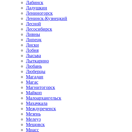
Лабинск
Ладушкин
Лениногорск
Ленинск-Кузнецкий
Лесной
Лесосибирск
Ливны
Липецк
Лиски
Лобня
Лысьва
Лыткарино
Любань
Люберцы
Магадан
Магас
Магнитогорск
Майкоп
Малоархангельск
Махачкала
Междуреченск
Мезень
Мелеуз
Мещовск
Миасс