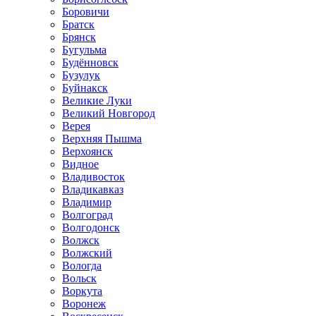
Боровичи
Братск
Брянск
Бугульма
Будённовск
Бузулук
Буйнакск
Великие Луки
Великий Новгород
Верея
Верхняя Пышма
Верхоянск
Видное
Владивосток
Владикавказ
Владимир
Волгоград
Волгодонск
Волжск
Волжский
Вологда
Вольск
Воркута
Воронеж