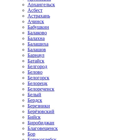
Архангельск
Асбест
Астрахань
Ачинск
Бабушкин
Балаково
Балахна
Балашиха
Балашов
Барнаул
Батайск
Белгород
Белово
Белогорск
Белорецк
Белореченск
Белый
Бердск
Березники
Берёзовский
Бийск
Биробиджан
Благовещенск
Бор
Борисоглебск