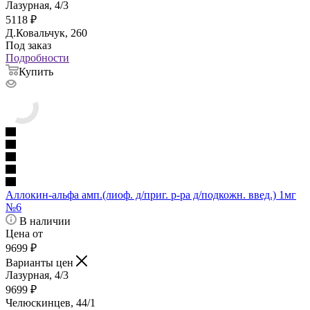
Лазурная, 4/3
5118
₽
Д.Ковальчук, 260
Под заказ
Подробности
Купить
Аллокин-альфа амп.(лиоф. д/приг. р-ра д/подкожн. введ.) 1мг
№6
В наличии
Цена от
9699
₽
Варианты цен
Лазурная, 4/3
9699
₽
Челюскинцев, 44/1