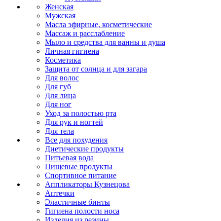
Женская
Мужская
Масла эфирные, косметические
Массаж и расслабление
Мыло и средства для ванны и душа
Личная гигиена
Косметика
Защита от солнца и для загара
Для волос
Для губ
Для лица
Для ног
Уход за полостью рта
Для рук и ногтей
Для тела
Все для похудения
Диетические продукты
Питьевая вода
Пищевые продукты
Спортивное питание
Аппликаторы Кузнецова
Аптечки
Эластичные бинты
Гигиена полости носа
Изделия из резины