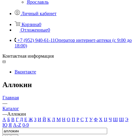
Ярославль
Личный кабинет
Корзина
0
Отложенные
0
+7 (952) 940-61-11
Оператор интернет-аптеки (с 9:00 до
18:00)
Контактная информация
Вконтакте
Аллокин
Главная
—
Каталог
—
Аллокин
А
Б
В
Г
Д
Е
Ж
З
И
Й
К
Л
М
Н
О
П
Р
С
Т
У
Ф
Х
Ц
Ч
Ш
Щ
Э
Ю
Я
A-Z
0-9