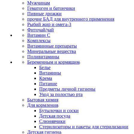
Мужчинам
Гематоген и батончики
Пивные дрожжи
прочие БАД для внутреннего применения
Рыбий жир и омега-3
Фиточай/чай
Витамин С
Комплексы
Витаминные препараты
Минеральные вещества
Поливитамины
Беременным и кормящим
Белье
Витамины
Крема
Питание
Предметы личной гигиены
Уход за полостью рта
Бытовая химия
Для кормления
Бутылочки и соски
Детская посуда
Слюнявчики
Стерилизаторы и пакеты для стерилизации
Детская гигиена