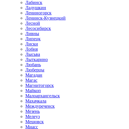
Лабинск
Ладушкин
Лениногорск
Ленинск-Кузнецкий
Лесной
Лесосибирск
Ливны
Липецк
Лиски
Лобня
Лысьва
Лыткарино
Любань
Люберцы
Магадан
Магас
Магнитогорск
Майкоп
Малоархангельск
Махачкала
Междуреченск
Мезень
Мелеуз
Мещовск
Миасс