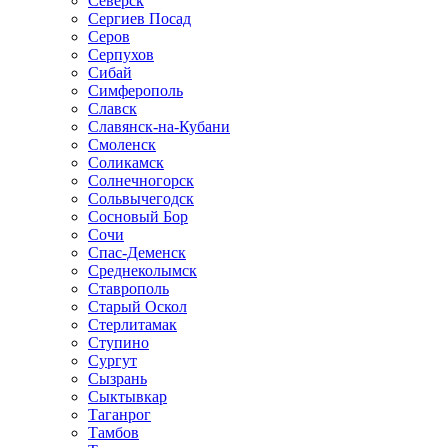
Северск
Сергиев Посад
Серов
Серпухов
Сибай
Симферополь
Славск
Славянск-на-Кубани
Смоленск
Соликамск
Солнечногорск
Сольвычегодск
Сосновый Бор
Сочи
Спас-Деменск
Среднеколымск
Ставрополь
Старый Оскол
Стерлитамак
Ступино
Сургут
Сызрань
Сыктывкар
Таганрог
Тамбов