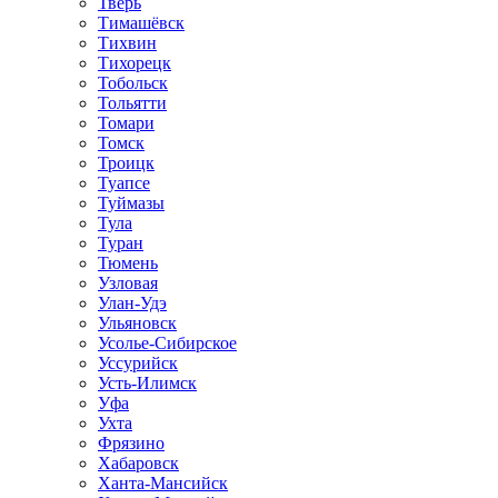
Тверь
Тимашёвск
Тихвин
Тихорецк
Тобольск
Тольятти
Томари
Томск
Троицк
Туапсе
Туймазы
Тула
Туран
Тюмень
Узловая
Улан-Удэ
Ульяновск
Усолье-Сибирское
Уссурийск
Усть-Илимск
Уфа
Ухта
Фрязино
Хабаровск
Ханта-Мансийск