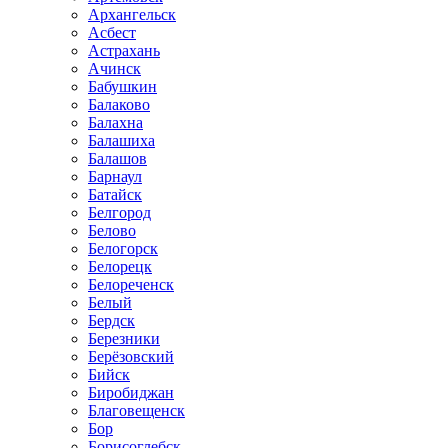
Архангельск
Асбест
Астрахань
Ачинск
Бабушкин
Балаково
Балахна
Балашиха
Балашов
Барнаул
Батайск
Белгород
Белово
Белогорск
Белорецк
Белореченск
Белый
Бердск
Березники
Берёзовский
Бийск
Биробиджан
Благовещенск
Бор
Борисоглебск