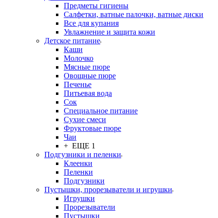
Предметы гигиены
Салфетки, ватные палочки, ватные диски
Все для купания
Увлажнение и защита кожи
Детское питание
Каши
Молочко
Мясные пюре
Овощные пюре
Печенье
Питьевая вода
Сок
Специальное питание
Сухие смеси
Фруктовые пюре
Чаи
+ ЕЩЕ 1
Подгузники и пеленки
Клеенки
Пеленки
Подгузники
Пустышки, прорезыватели и игрушки
Игрушки
Прорезыватели
Пустышки