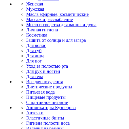
Женская
Мужская
Масла эфирные, косметические
Массаж и расслабление
Мыло и средства для ванны и душа
Личная гигиена
Косметика
Защита от солнца и для загара
Для волос
Для губ
Для лица
Для ног
Уход за полостью рта
Для рук и ногтей
Для тела
Все для похудения
Диетические продукты
Питьевая вода
Пищевые продукты
Спортивное питание
Аппликаторы Кузнецова
Аптечки
Эластичные бинты
Гигиена полости носа
Изделия из резины