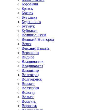
Боровичи
Братск
Брянск
Бугульма
Будённовск
Бузулук
Буйнакск
Великие Луки
Великий Новгород
Верея
Верхняя Пышма
Верхоянск
Видное
Владивосток
Владикавказ
Владимир
Волгоград
Волгодонск
Волжск
Волжский
Вологда
Вольск
Воркута
Воронеж