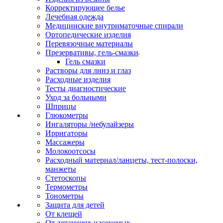
Корректирующее белье
Лечебная одежда
Медицинские внутриматочные спирали
Ортопедические изделия
Перевязочные материалы
Презервативы, гель-смазки
Гель смазки
Растворы для линз и глаз
Расходные изделия
Тесты диагностические
Уход за больными
Шприцы
Глюкометры
Ингаляторы /небулайзеры
Ирригаторы
Массажеры
Молокоотсосы
Расходный материал/ланцеты, тест-полоски,
манжеты
Стетоскопы
Термометры
Тонометры
Защита для детей
От клещей
От летающих насекомых