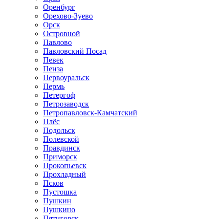
Оренбург
Орехово-Зуево
Орск
Островной
Павлово
Павловский Посад
Певек
Пенза
Первоуральск
Пермь
Петергоф
Петрозаводск
Петропавловск-Камчатский
Плёс
Подольск
Полевской
Правдинск
Приморск
Прокопьевск
Прохладный
Псков
Пустошка
Пушкин
Пушкино
Пятигорск