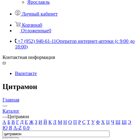
Ярославль
Личный кабинет
Корзина
0
Отложенные
0
+7 (952) 940-61-11
Оператор интернет-аптеки (с 9:00 до
18:00)
Контактная информация
Вконтакте
Цитрамон
Главная
—
Каталог
—
Цитрамон
А
Б
В
Г
Д
Е
Ж
З
И
Й
К
Л
М
Н
О
П
Р
С
Т
У
Ф
Х
Ц
Ч
Ш
Щ
Э
Ю
Я
A-Z
0-9