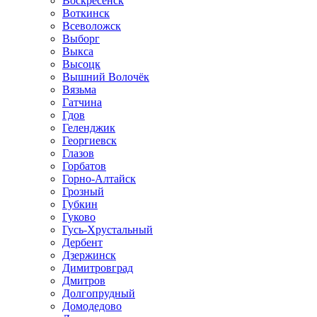
Воскресенск
Воткинск
Всеволожск
Выборг
Выкса
Высоцк
Вышний Волочёк
Вязьма
Гатчина
Гдов
Геленджик
Георгиевск
Глазов
Горбатов
Горно-Алтайск
Грозный
Губкин
Гуково
Гусь-Хрустальный
Дербент
Дзержинск
Димитровград
Дмитров
Долгопрудный
Домодедово