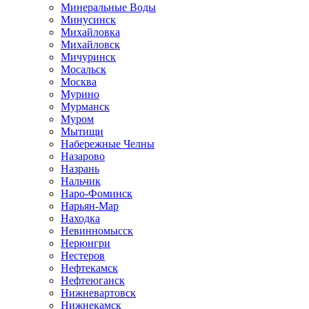
Минеральные Воды
Минусинск
Михайловка
Михайловск
Мичуринск
Мосальск
Москва
Мурино
Мурманск
Муром
Мытищи
Набережные Челны
Назарово
Назрань
Нальчик
Наро-Фоминск
Нарьян-Мар
Находка
Невинномысск
Нерюнгри
Нестеров
Нефтекамск
Нефтеюганск
Нижневартовск
Нижнекамск