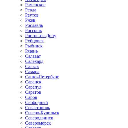
Раменское
Ревда
Реутов
Ржев
Рославль
Россошь
Ростов-на-Дону
Рубцовск
Рыбинск
Рязань
Салават
Салехард
Сальск
Самара
Санкт-Петербург
Саранск
Сарапул
Саратов
Саров
Свободный
Севастополь
Северо-Курильск
Северодвинск
Североморск