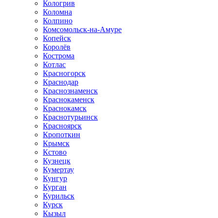
Кологрив
Коломна
Колпино
Комсомольск-на-Амуре
Копейск
Королёв
Кострома
Котлас
Красногорск
Краснодар
Краснознаменск
Краснокаменск
Краснокамск
Краснотурьинск
Красноярск
Кропоткин
Крымск
Кстово
Кузнецк
Кумертау
Кунгур
Курган
Курильск
Курск
Кызыл