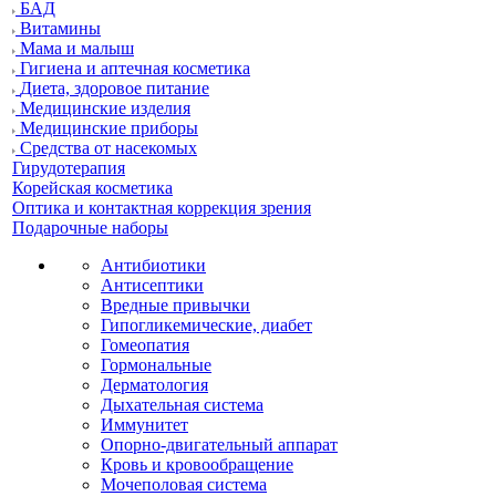
БАД
Витамины
Мама и малыш
Гигиена и аптечная косметика
Диета, здоровое питание
Медицинские изделия
Медицинские приборы
Средства от насекомых
Гирудотерапия
Корейская косметика
Оптика и контактная коррекция зрения
Подарочные наборы
Антибиотики
Антисептики
Вредные привычки
Гипогликемические, диабет
Гомеопатия
Гормональные
Дерматология
Дыхательная система
Иммунитет
Опорно-двигательный аппарат
Кровь и кровообращение
Мочеполовая система