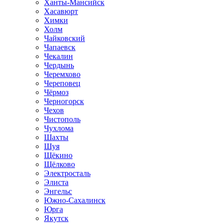
Ханты-Мансийск
Хасавюрт
Химки
Холм
Чайковский
Чапаевск
Чекалин
Чердынь
Черемхово
Череповец
Чёрмоз
Черногорск
Чехов
Чистополь
Чухлома
Шахты
Шуя
Щёкино
Щёлково
Электросталь
Элиста
Энгельс
Южно-Сахалинск
Юрга
Якутск