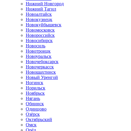
Нижний Новгород
Нижний Тагил
Новоалтайск
Новокузнецк
Новокуйбышевск
Новомосковск
Новороссийск
Новосибирск
Новосиль
Новотроицк
Новоуральск
Новочебоксарск
Новочеркасск
Новошахтинск
Новый Уренгой
Ногинск
Норильск
Ноябрьск
Нягань
Обнинск
Одинцово
Озёрск
Октябрьский
Омск
Орёл