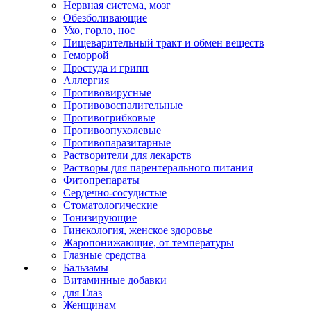
Нервная система, мозг
Обезболивающие
Ухо, горло, нос
Пищеварительный тракт и обмен веществ
Геморрой
Простуда и грипп
Аллергия
Противовирусные
Противовоспалительные
Противогрибковые
Противоопухолевые
Противопаразитарные
Растворители для лекарств
Растворы для парентерального питания
Фитопрепараты
Сердечно-сосудистые
Стоматологические
Тонизирующие
Гинекология, женское здоровье
Жаропонижающие, от температуры
Глазные средства
Бальзамы
Витаминные добавки
для Глаз
Женщинам