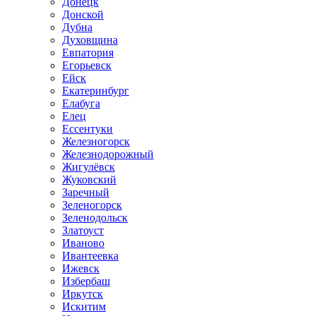
Донецк
Донской
Дубна
Духовщина
Евпатория
Егорьевск
Ейск
Екатеринбург
Елабуга
Елец
Ессентуки
Железногорск
Железнодорожный
Жигулёвск
Жуковский
Заречный
Зеленогорск
Зеленодольск
Златоуст
Иваново
Ивантеевка
Ижевск
Избербаш
Иркутск
Искитим