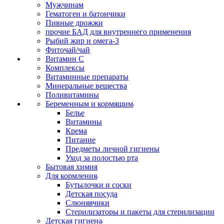
Мужчинам
Гематоген и батончики
Пивные дрожжи
прочие БАД для внутреннего применения
Рыбий жир и омега-3
Фиточай/чай
Витамин С
Комплексы
Витаминные препараты
Минеральные вещества
Поливитамины
Беременным и кормящим
Белье
Витамины
Крема
Питание
Предметы личной гигиены
Уход за полостью рта
Бытовая химия
Для кормления
Бутылочки и соски
Детская посуда
Слюнявчики
Стерилизаторы и пакеты для стерилизации
Детская гигиена