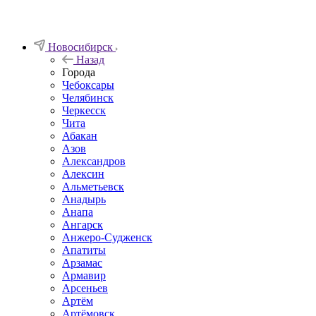
Новосибирск
Назад
Города
Чебоксары
Челябинск
Черкесск
Чита
Абакан
Азов
Александров
Алексин
Альметьевск
Анадырь
Анапа
Ангарск
Анжеро-Судженск
Апатиты
Арзамас
Армавир
Арсеньев
Артём
Артёмовск