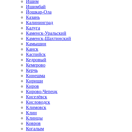
Ишим
Ишимбай
Йошкар-Ола
Казань
Калининград
Калуга
Каменск-Уральский
Каменск-Шахтинский
Камышин
Канск
Каспийск
Кедровый
Кемерово
Керчь
Кинешма
Кириши
Киров
Кирово-Чепецк
Киселёвск
Кисловодск
Климовск
Клин
Клинцы
Ковров
Когалым