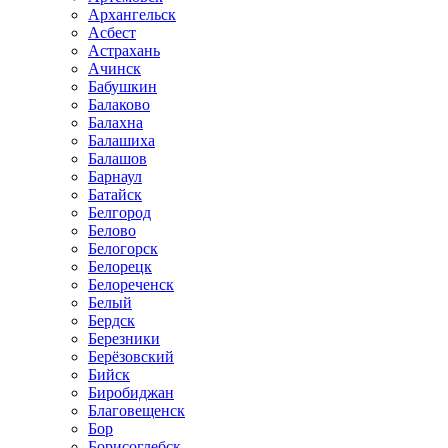
Архангельск
Асбест
Астрахань
Ачинск
Бабушкин
Балаково
Балахна
Балашиха
Балашов
Барнаул
Батайск
Белгород
Белово
Белогорск
Белорецк
Белореченск
Белый
Бердск
Березники
Берёзовский
Бийск
Биробиджан
Благовещенск
Бор
Борисоглебск