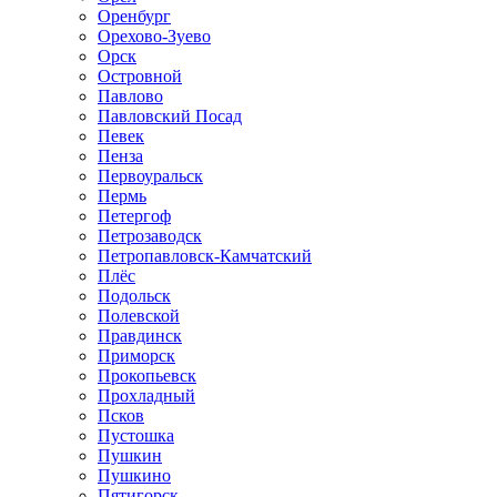
Оренбург
Орехово-Зуево
Орск
Островной
Павлово
Павловский Посад
Певек
Пенза
Первоуральск
Пермь
Петергоф
Петрозаводск
Петропавловск-Камчатский
Плёс
Подольск
Полевской
Правдинск
Приморск
Прокопьевск
Прохладный
Псков
Пустошка
Пушкин
Пушкино
Пятигорск