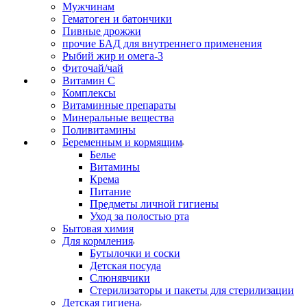
Мужчинам
Гематоген и батончики
Пивные дрожжи
прочие БАД для внутреннего применения
Рыбий жир и омега-3
Фиточай/чай
Витамин С
Комплексы
Витаминные препараты
Минеральные вещества
Поливитамины
Беременным и кормящим
Белье
Витамины
Крема
Питание
Предметы личной гигиены
Уход за полостью рта
Бытовая химия
Для кормления
Бутылочки и соски
Детская посуда
Слюнявчики
Стерилизаторы и пакеты для стерилизации
Детская гигиена