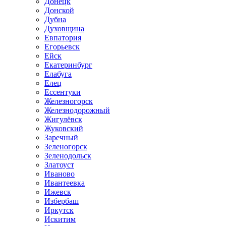
Донецк
Донской
Дубна
Духовщина
Евпатория
Егорьевск
Ейск
Екатеринбург
Елабуга
Елец
Ессентуки
Железногорск
Железнодорожный
Жигулёвск
Жуковский
Заречный
Зеленогорск
Зеленодольск
Златоуст
Иваново
Ивантеевка
Ижевск
Избербаш
Иркутск
Искитим