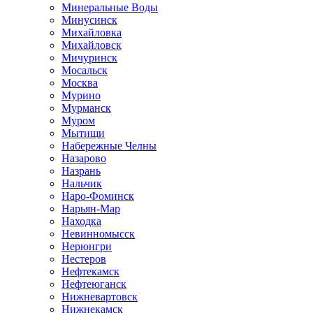
Минеральные Воды
Минусинск
Михайловка
Михайловск
Мичуринск
Мосальск
Москва
Мурино
Мурманск
Муром
Мытищи
Набережные Челны
Назарово
Назрань
Нальчик
Наро-Фоминск
Нарьян-Мар
Находка
Невинномысск
Нерюнгри
Нестеров
Нефтекамск
Нефтеюганск
Нижневартовск
Нижнекамск