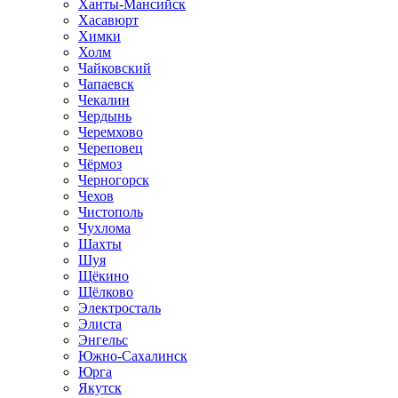
Ханты-Мансийск
Хасавюрт
Химки
Холм
Чайковский
Чапаевск
Чекалин
Чердынь
Черемхово
Череповец
Чёрмоз
Черногорск
Чехов
Чистополь
Чухлома
Шахты
Шуя
Щёкино
Щёлково
Электросталь
Элиста
Энгельс
Южно-Сахалинск
Юрга
Якутск