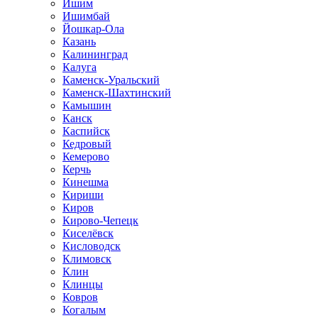
Ишим
Ишимбай
Йошкар-Ола
Казань
Калининград
Калуга
Каменск-Уральский
Каменск-Шахтинский
Камышин
Канск
Каспийск
Кедровый
Кемерово
Керчь
Кинешма
Кириши
Киров
Кирово-Чепецк
Киселёвск
Кисловодск
Климовск
Клин
Клинцы
Ковров
Когалым