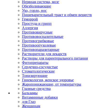
Нервная система, мозг
Обезболивающие
Ухо, горло, нос
Пищеварительный тракт и обмен веществ
Геморрой
Простуда и грипп
Аллергия
Противовирусные
Противовоспалительные
Противогрибковые
Противоопухолевые
Противопаразитарные
Растворители для лекарств
Растворы для парентерального питания
Фитопрепараты
Сердечно-сосудистые
Стоматологические
Тонизирующие
Гинекология, женское здоровье
Жаропонижающие, от температуры
Глазные средства
Бальзамы
Витаминные добавки
для Глаз
Женщинам