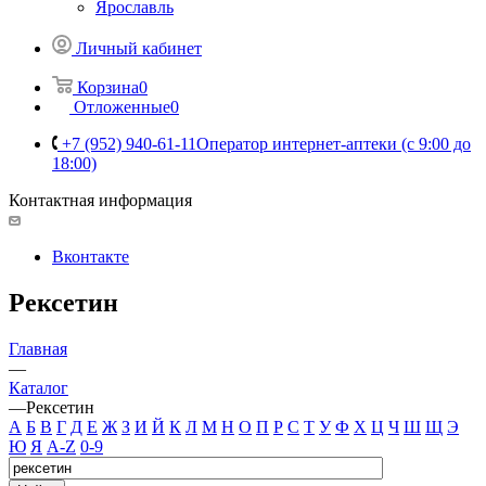
Ярославль
Личный кабинет
Корзина
0
Отложенные
0
+7 (952) 940-61-11
Оператор интернет-аптеки (с 9:00 до
18:00)
Контактная информация
Вконтакте
Рексетин
Главная
—
Каталог
—
Рексетин
А
Б
В
Г
Д
Е
Ж
З
И
Й
К
Л
М
Н
О
П
Р
С
Т
У
Ф
Х
Ц
Ч
Ш
Щ
Э
Ю
Я
A-Z
0-9