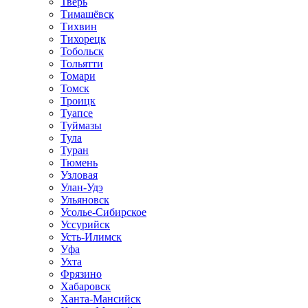
Тверь
Тимашёвск
Тихвин
Тихорецк
Тобольск
Тольятти
Томари
Томск
Троицк
Туапсе
Туймазы
Тула
Туран
Тюмень
Узловая
Улан-Удэ
Ульяновск
Усолье-Сибирское
Уссурийск
Усть-Илимск
Уфа
Ухта
Фрязино
Хабаровск
Ханта-Мансийск