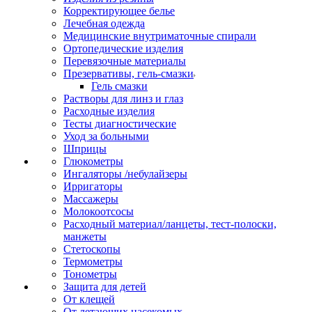
Корректирующее белье
Лечебная одежда
Медицинские внутриматочные спирали
Ортопедические изделия
Перевязочные материалы
Презервативы, гель-смазки
Гель смазки
Растворы для линз и глаз
Расходные изделия
Тесты диагностические
Уход за больными
Шприцы
Глюкометры
Ингаляторы /небулайзеры
Ирригаторы
Массажеры
Молокоотсосы
Расходный материал/ланцеты, тест-полоски,
манжеты
Стетоскопы
Термометры
Тонометры
Защита для детей
От клещей
От летающих насекомых