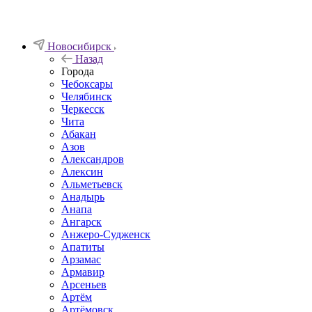
Новосибирск
Назад
Города
Чебоксары
Челябинск
Черкесск
Чита
Абакан
Азов
Александров
Алексин
Альметьевск
Анадырь
Анапа
Ангарск
Анжеро-Судженск
Апатиты
Арзамас
Армавир
Арсеньев
Артём
Артёмовск