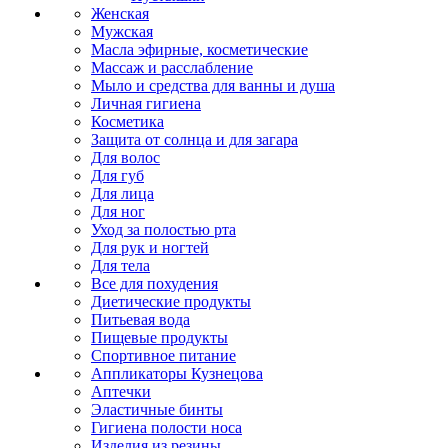
Женская
Мужская
Масла эфирные, косметические
Массаж и расслабление
Мыло и средства для ванны и душа
Личная гигиена
Косметика
Защита от солнца и для загара
Для волос
Для губ
Для лица
Для ног
Уход за полостью рта
Для рук и ногтей
Для тела
Все для похудения
Диетические продукты
Питьевая вода
Пищевые продукты
Спортивное питание
Аппликаторы Кузнецова
Аптечки
Эластичные бинты
Гигиена полости носа
Изделия из резины