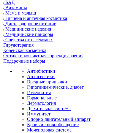
БАД
Витамины
Мама и малыш
Гигиена и аптечная косметика
Диета, здоровое питание
Медицинские изделия
Медицинские приборы
Средства от насекомых
Гирудотерапия
Корейская косметика
Оптика и контактная коррекция зрения
Подарочные наборы
Антибиотики
Антисептики
Вредные привычки
Гипогликемические, диабет
Гомеопатия
Гормональные
Дерматология
Дыхательная система
Иммунитет
Опорно-двигательный аппарат
Кровь и кровообращение
Мочеполовая система