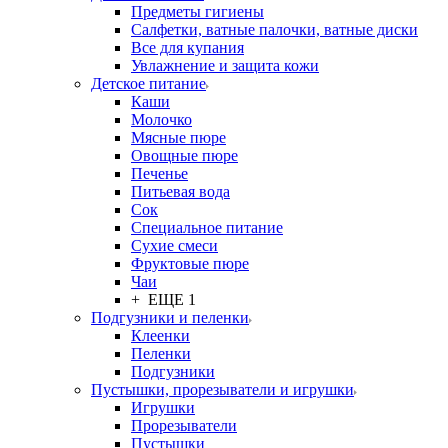
Предметы гигиены
Салфетки, ватные палочки, ватные диски
Все для купания
Увлажнение и защита кожи
Детское питание
Каши
Молочко
Мясные пюре
Овощные пюре
Печенье
Питьевая вода
Сок
Специальное питание
Сухие смеси
Фруктовые пюре
Чаи
+ ЕЩЕ 1
Подгузники и пеленки
Клеенки
Пеленки
Подгузники
Пустышки, прорезыватели и игрушки
Игрушки
Прорезыватели
Пустышки