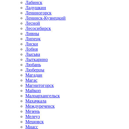
Лабинск
Ладушкин
Лениногорск
Ленинск-Кузнецкий
Лесной
Лесосибирск
Ливны
Липецк
Лиски
Лобня
Лысьва
Лыткарино
Любань
Люберцы
Магадан
Магас
Магнитогорск
Майкоп
Малоархангельск
Махачкала
Междуреченск
Мезень
Мелеуз
Мещовск
Миасс