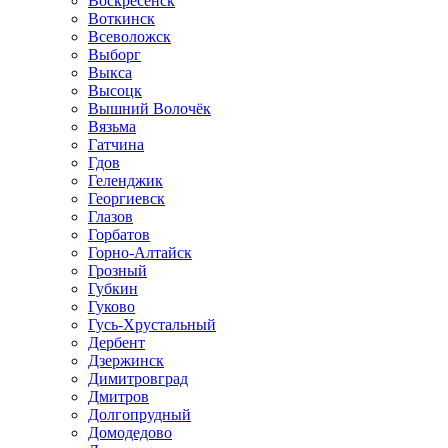
Воскресенск
Воткинск
Всеволожск
Выборг
Выкса
Высоцк
Вышний Волочёк
Вязьма
Гатчина
Гдов
Геленджик
Георгиевск
Глазов
Горбатов
Горно-Алтайск
Грозный
Губкин
Гуково
Гусь-Хрустальный
Дербент
Дзержинск
Димитровград
Дмитров
Долгопрудный
Домодедово