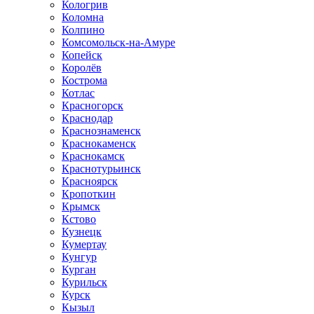
Кологрив
Коломна
Колпино
Комсомольск-на-Амуре
Копейск
Королёв
Кострома
Котлас
Красногорск
Краснодар
Краснознаменск
Краснокаменск
Краснокамск
Краснотурьинск
Красноярск
Кропоткин
Крымск
Кстово
Кузнецк
Кумертау
Кунгур
Курган
Курильск
Курск
Кызыл