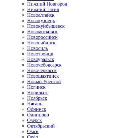
Нижний Новгород
Нижний Тагил
Новоалтайск
Новокузнецк
Новокуйбышевск
Новомосковск
Новороссийск
Новосибирск
Новосиль
Новотроицк
Новоуральск
Новочебоксарск
Новочеркасск
Новошахтинск
Новый Уренгой
Ногинск
Норильск
Ноябрьск
Нягань
Обнинск
Одинцово
Озёрск
Октябрьский
Омск
Орёл