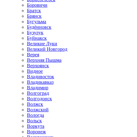
Боровичи
Братск
Брянск
Бугульма
Будённовск
Бузулук
Буйнакск
Великие Луки
Великий Новгород
Верея
Верхняя Пышма
Верхоянск
Видное
Владивосток
Владикавказ
Владимир
Волгоград
Волгодонск
Волжск
Волжский
Вологда
Вольск
Воркута
Воронеж