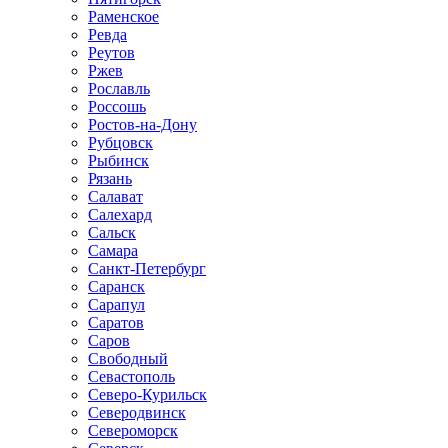
Раменское
Ревда
Реутов
Ржев
Рославль
Россошь
Ростов-на-Дону
Рубцовск
Рыбинск
Рязань
Салават
Салехард
Сальск
Самара
Санкт-Петербург
Саранск
Сарапул
Саратов
Саров
Свободный
Севастополь
Северо-Курильск
Северодвинск
Североморск