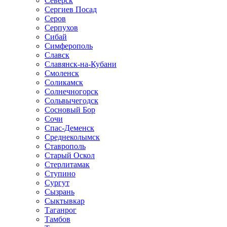
Северск
Сергиев Посад
Серов
Серпухов
Сибай
Симферополь
Славск
Славянск-на-Кубани
Смоленск
Соликамск
Солнечногорск
Сольвычегодск
Сосновый Бор
Сочи
Спас-Деменск
Среднеколымск
Ставрополь
Старый Оскол
Стерлитамак
Ступино
Сургут
Сызрань
Сыктывкар
Таганрог
Тамбов