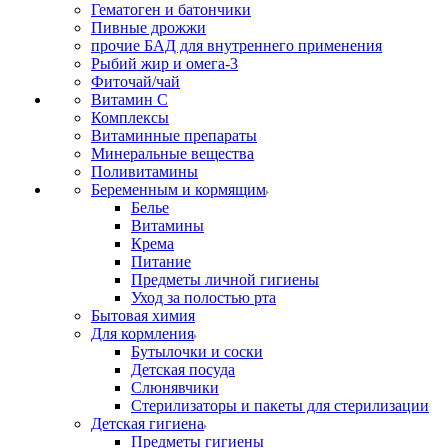
Гематоген и батончики
Пивные дрожжи
прочие БАД для внутреннего применения
Рыбий жир и омега-3
Фиточай/чай
Витамин С
Комплексы
Витаминные препараты
Минеральные вещества
Поливитамины
Беременным и кормящим
Белье
Витамины
Крема
Питание
Предметы личной гигиены
Уход за полостью рта
Бытовая химия
Для кормления
Бутылочки и соски
Детская посуда
Слюнявчики
Стерилизаторы и пакеты для стерилизации
Детская гигиена
Предметы гигиены