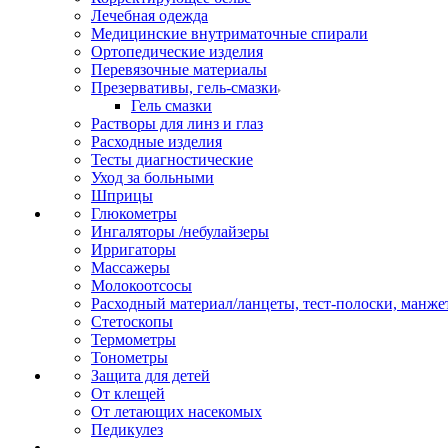
Лечебная одежда
Медицинские внутриматочные спирали
Ортопедические изделия
Перевязочные материалы
Презервативы, гель-смазки
Гель смазки
Растворы для линз и глаз
Расходные изделия
Тесты диагностические
Уход за больными
Шприцы
Глюкометры
Ингаляторы /небулайзеры
Ирригаторы
Массажеры
Молокоотсосы
Расходный материал/ланцеты, тест-полоски, манже
Стетоскопы
Термометры
Тонометры
Защита для детей
От клещей
От летающих насекомых
Педикулез