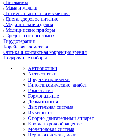
Витамины
Мама и малыш
Гигиена и аптечная косметика
Диета, здоровое питание
Медицинские изделия
Медицинские приборы
Средства от насекомых
Гирудотерапия
Корейская косметика
Оптика и контактная коррекция зрения
Подарочные наборы
Антибиотики
Антисептики
Вредные привычки
Гипогликемические, диабет
Гомеопатия
Гормональные
Дерматология
Дыхательная система
Иммунитет
Опорно-двигательный аппарат
Кровь и кровообращение
Мочеполовая система
Нервная система, мозг