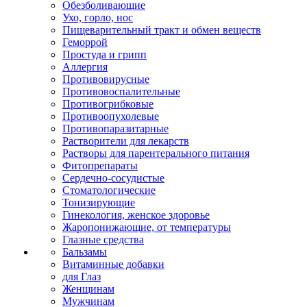
Обезболивающие
Ухо, горло, нос
Пищеварительный тракт и обмен веществ
Геморрой
Простуда и грипп
Аллергия
Противовирусные
Противовоспалительные
Противогрибковые
Противоопухолевые
Противопаразитарные
Растворители для лекарств
Растворы для парентерального питания
Фитопрепараты
Сердечно-сосудистые
Стоматологические
Тонизирующие
Гинекология, женское здоровье
Жаропонижающие, от температуры
Глазные средства
Бальзамы
Витаминные добавки
для Глаз
Женщинам
Мужчинам