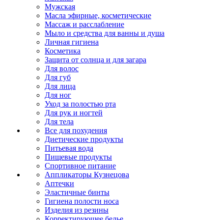
Мужская
Масла эфирные, косметические
Массаж и расслабление
Мыло и средства для ванны и душа
Личная гигиена
Косметика
Защита от солнца и для загара
Для волос
Для губ
Для лица
Для ног
Уход за полостью рта
Для рук и ногтей
Для тела
Все для похудения
Диетические продукты
Питьевая вода
Пищевые продукты
Спортивное питание
Аппликаторы Кузнецова
Аптечки
Эластичные бинты
Гигиена полости носа
Изделия из резины
Корректирующее белье