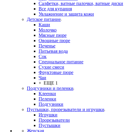
Салфетки, ватные палочки, ватные диски
Все для купания
Увлажнение и защита кожи
Детское питание
Каши
Молочко
Мясные пюре
Овощные пюре
Печенье
Питьевая вода
Сок
Специальное питание
Сухие смеси
Фруктовые пюре
Чаи
+ ЕЩЕ 1
Подгузники и пеленки
Клеенки
Пеленки
Подгузники
Пустышки, прорезыватели и игрушки
Игрушки
Прорезыватели
Пустышки
Женская