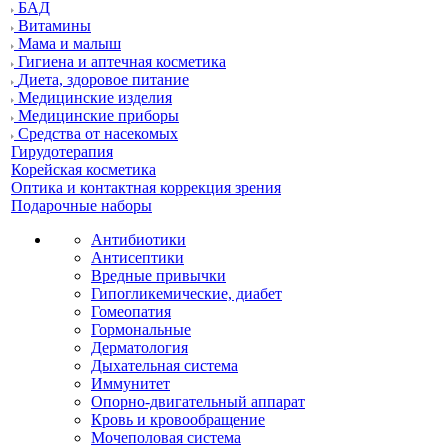
БАД
Витамины
Мама и малыш
Гигиена и аптечная косметика
Диета, здоровое питание
Медицинские изделия
Медицинские приборы
Средства от насекомых
Гирудотерапия
Корейская косметика
Оптика и контактная коррекция зрения
Подарочные наборы
Антибиотики
Антисептики
Вредные привычки
Гипогликемические, диабет
Гомеопатия
Гормональные
Дерматология
Дыхательная система
Иммунитет
Опорно-двигательный аппарат
Кровь и кровообращение
Мочеполовая система