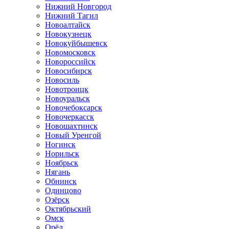
Нижний Новгород
Нижний Тагил
Новоалтайск
Новокузнецк
Новокуйбышевск
Новомосковск
Новороссийск
Новосибирск
Новосиль
Новотроицк
Новоуральск
Новочебоксарск
Новочеркасск
Новошахтинск
Новый Уренгой
Ногинск
Норильск
Ноябрьск
Нягань
Обнинск
Одинцово
Озёрск
Октябрьский
Омск
Орёл