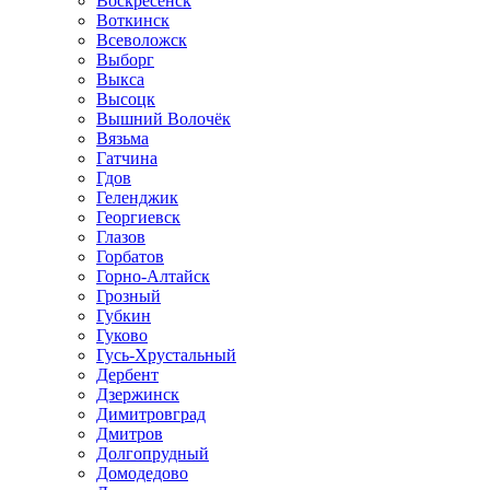
Воскресенск
Воткинск
Всеволожск
Выборг
Выкса
Высоцк
Вышний Волочёк
Вязьма
Гатчина
Гдов
Геленджик
Георгиевск
Глазов
Горбатов
Горно-Алтайск
Грозный
Губкин
Гуково
Гусь-Хрустальный
Дербент
Дзержинск
Димитровград
Дмитров
Долгопрудный
Домодедово