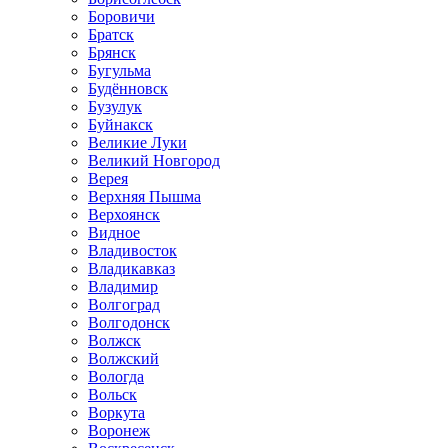
Боровичи
Братск
Брянск
Бугульма
Будённовск
Бузулук
Буйнакск
Великие Луки
Великий Новгород
Верея
Верхняя Пышма
Верхоянск
Видное
Владивосток
Владикавказ
Владимир
Волгоград
Волгодонск
Волжск
Волжский
Вологда
Вольск
Воркута
Воронеж