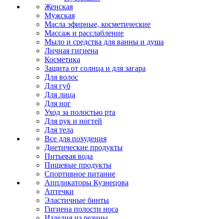
Женская
Мужская
Масла эфирные, косметические
Массаж и расслабление
Мыло и средства для ванны и душа
Личная гигиена
Косметика
Защита от солнца и для загара
Для волос
Для губ
Для лица
Для ног
Уход за полостью рта
Для рук и ногтей
Для тела
Все для похудения
Диетические продукты
Питьевая вода
Пищевые продукты
Спортивное питание
Аппликаторы Кузнецова
Аптечки
Эластичные бинты
Гигиена полости носа
Изделия из резины