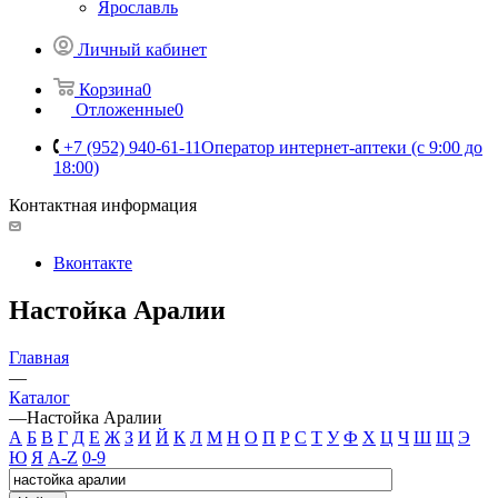
Ярославль
Личный кабинет
Корзина
0
Отложенные
0
+7 (952) 940-61-11
Оператор интернет-аптеки (с 9:00 до
18:00)
Контактная информация
Вконтакте
Настойка Аралии
Главная
—
Каталог
—
Настойка Аралии
А
Б
В
Г
Д
Е
Ж
З
И
Й
К
Л
М
Н
О
П
Р
С
Т
У
Ф
Х
Ц
Ч
Ш
Щ
Э
Ю
Я
A-Z
0-9