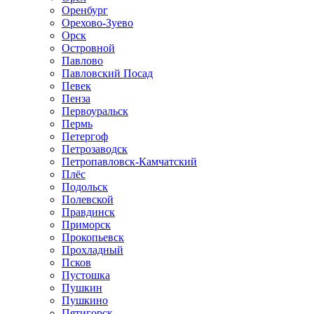
Оренбург
Орехово-Зуево
Орск
Островной
Павлово
Павловский Посад
Певек
Пенза
Первоуральск
Пермь
Петергоф
Петрозаводск
Петропавловск-Камчатский
Плёс
Подольск
Полевской
Правдинск
Приморск
Прокопьевск
Прохладный
Псков
Пустошка
Пушкин
Пушкино
Пятигорск