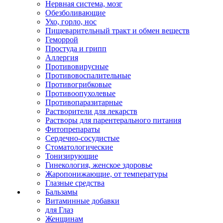
Нервная система, мозг
Обезболивающие
Ухо, горло, нос
Пищеварительный тракт и обмен веществ
Геморрой
Простуда и грипп
Аллергия
Противовирусные
Противовоспалительные
Противогрибковые
Противоопухолевые
Противопаразитарные
Растворители для лекарств
Растворы для парентерального питания
Фитопрепараты
Сердечно-сосудистые
Стоматологические
Тонизирующие
Гинекология, женское здоровье
Жаропонижающие, от температуры
Глазные средства
Бальзамы
Витаминные добавки
для Глаз
Женщинам