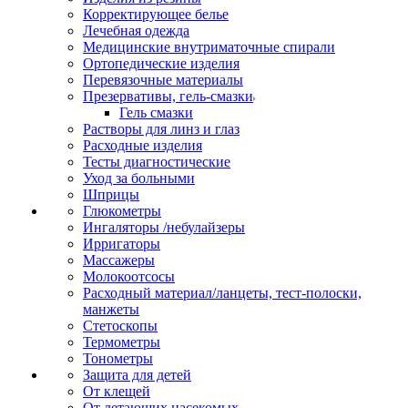
Корректирующее белье
Лечебная одежда
Медицинские внутриматочные спирали
Ортопедические изделия
Перевязочные материалы
Презервативы, гель-смазки
Гель смазки
Растворы для линз и глаз
Расходные изделия
Тесты диагностические
Уход за больными
Шприцы
Глюкометры
Ингаляторы /небулайзеры
Ирригаторы
Массажеры
Молокоотсосы
Расходный материал/ланцеты, тест-полоски,
манжеты
Стетоскопы
Термометры
Тонометры
Защита для детей
От клещей
От летающих насекомых